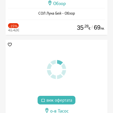
Обзор
СОЛ Луна Бей - Обзор
-15%
.28
69
35
/
лв.
€
41.42€
виж офертата
о-в Тасос