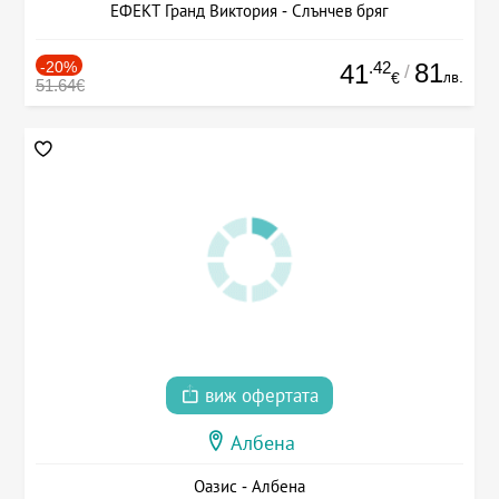
ЕФЕКТ Гранд Виктория - Слънчев бряг
-20%
.42
81
41
/
лв.
€
51.64€
виж офертата
Албена
Оазис - Албена