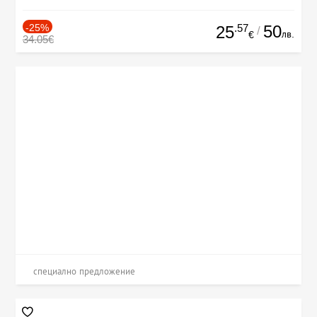
-25%
.57
50
25
/
лв.
€
34.05€
специално предложение