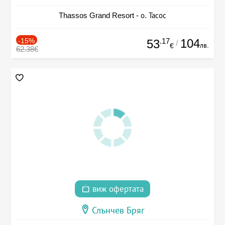
Thassos Grand Resort - о. Тасос
-15%
.17
104
53
/
лв.
€
62.38€
виж офертата
Слънчев Бряг