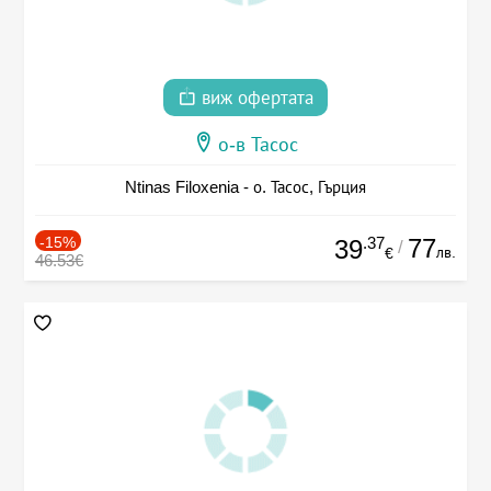
виж офертата
о-в Тасос
Ntinas Filoxenia - о. Тасос, Гърция
-15%
.37
77
39
/
лв.
€
46.53€