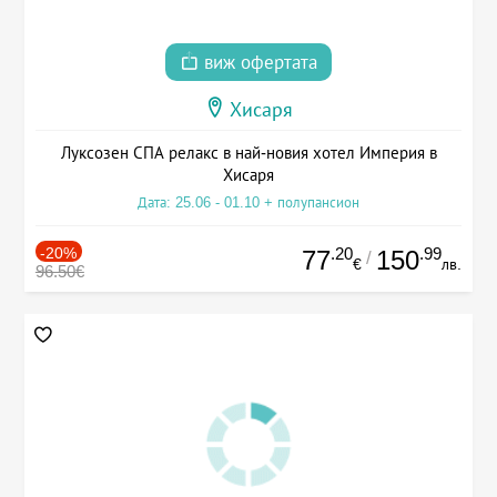
виж офертата
Хисаря
Луксозен СПА релакс в най-новия хотел Империя в
Хисаря
Дата: 25.06 - 01.10 + полупансион
-20%
.20
.99
77
150
/
€
лв.
96.50€