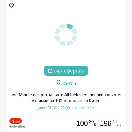
виж офертата
Китен
Last Minute оферта за лято: All Inclusive, реновиран хотел
Атлиман на 100 м от плажа в Китен
Дата: 01.06 - 29.09 + all inclusive
-15%
.30
.17
100
196
/
€
лв.
118.00€