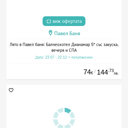
виж офертата
Павел Баня
Лято в Павел баня: Балнеохотел Дианамар 5* със закуска,
вечеря и СПА
Дата: 23.07 - 22.12 + полупансион
74
.73
144
/
€
лв.