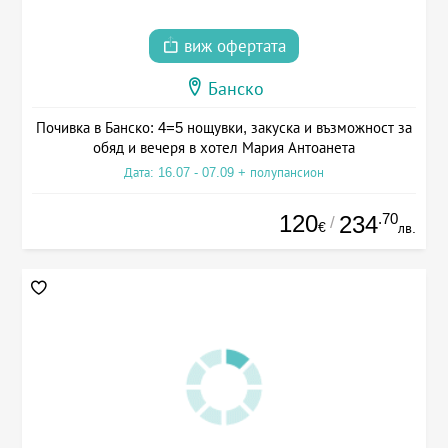
виж офертата
Банско
Почивка в Банско: 4=5 нощувки, закуска и възможност за
обяд и вечеря в хотел Мария Антоанета
Дата: 16.07 - 07.09 + полупансион
120
.70
234
/
€
лв.