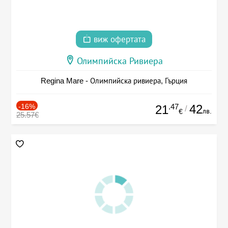
виж офертата
Олимпийска Ривиера
Regina Mare - Олимпийска ривиера, Гърция
-16%
.47
42
21
/
лв.
€
25.57€