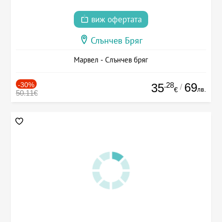
виж офертата
Слънчев Бряг
Марвел - Слънчев бряг
-30%
.28
69
35
/
лв.
€
50.11€