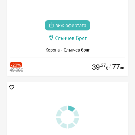
виж офертата
Слънчев Бряг
Корона - Слънчев бряг
-20%
.37
77
39
/
лв.
€
49.08€