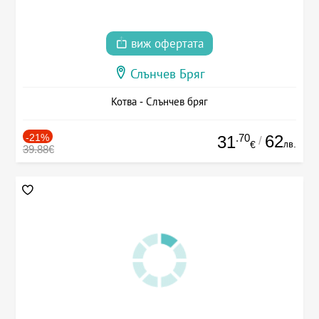
виж офертата
Слънчев Бряг
Котва - Слънчев бряг
-21%
.70
62
31
/
лв.
€
39.88€