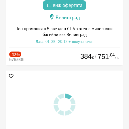
виж офертата
Велинград
Топ промоция в 5-звезден СПА хотел с минерални
басейни във Велинград
Дата: 01.09 - 20.12 + полупансион
-33%
384
.04
751
/
€
лв.
576.00€