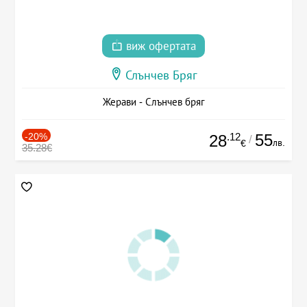
виж офертата
Слънчев Бряг
Жерави - Слънчев бряг
-20%
.12
55
28
/
лв.
€
35.28€