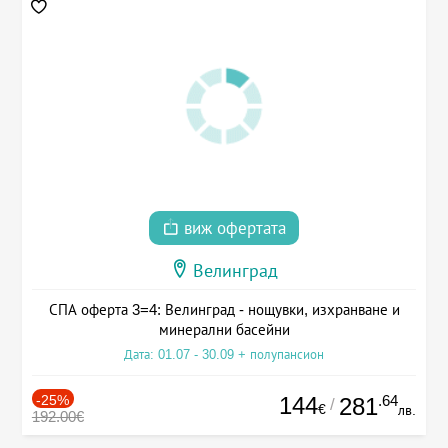
виж офертата
Велинград
СПА оферта 3=4: Велинград - нощувки, изхранване и
минерални басейни
Дата: 01.07 - 30.09 + полупансион
-25%
144
.64
281
/
€
лв.
192.00€