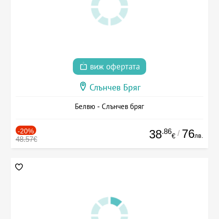
виж офертата
Слънчев Бряг
Белвю - Слънчев бряг
-20%
.86
76
38
/
лв.
€
48.57€