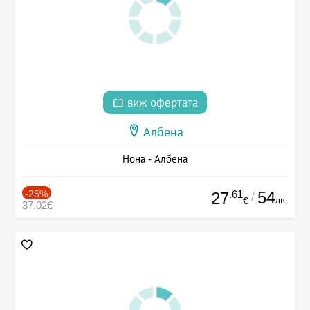
виж офертата
Албена
Нона - Албена
-25%
.61
54
27
/
лв.
€
37.02€