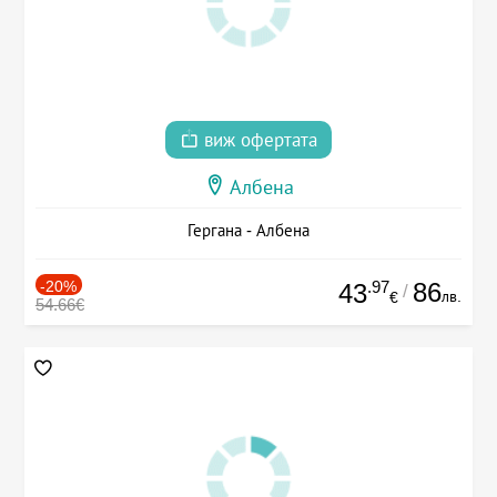
виж офертата
Албена
Гергана - Албена
-20%
.97
86
43
/
лв.
€
54.66€