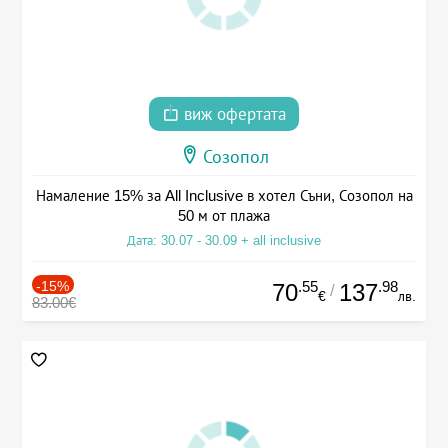
виж офертата
Созопол
Намаление 15% за All Inclusive в хотел Съни, Созопол на
50 м от плажа
Дата: 30.07 - 30.09 + all inclusive
-15%
.55
.98
70
137
/
€
лв.
83.00€