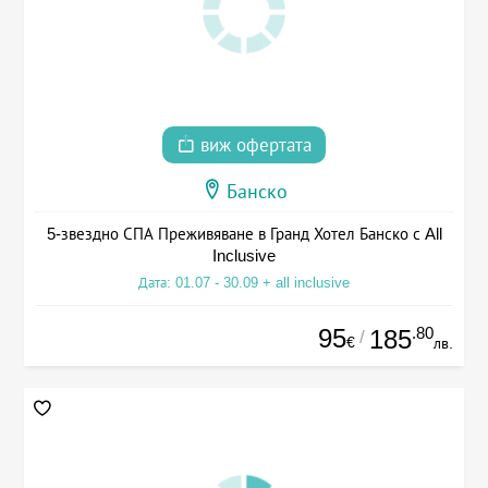
виж офертата
Банско
5-звездно СПА Преживяване в Гранд Хотел Банско с All
Inclusive
Дата: 01.07 - 30.09 + all inclusive
95
.80
185
/
€
лв.