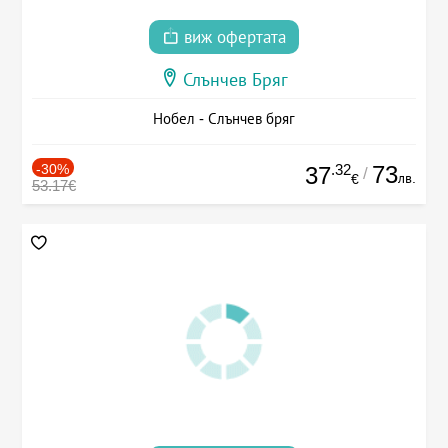
виж офертата
Слънчев Бряг
Нобел - Слънчев бряг
-30%
.32
73
37
/
лв.
€
53.17€