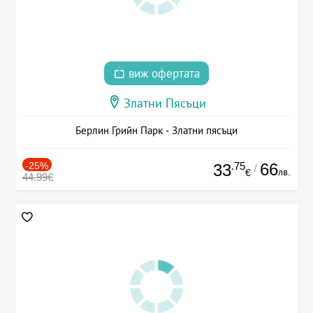
виж офертата
Златни Пясъци
Берлин Грийн Парк - Златни пясъци
-25%
.75
66
33
/
лв.
€
44.99€