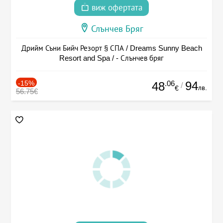
виж офертата
Слънчев Бряг
Дрийм Съни Бийч Резорт § СПА / Dreams Sunny Beach
Resort and Spa / - Слънчев бряг
-15%
.06
94
48
/
лв.
€
56.75€