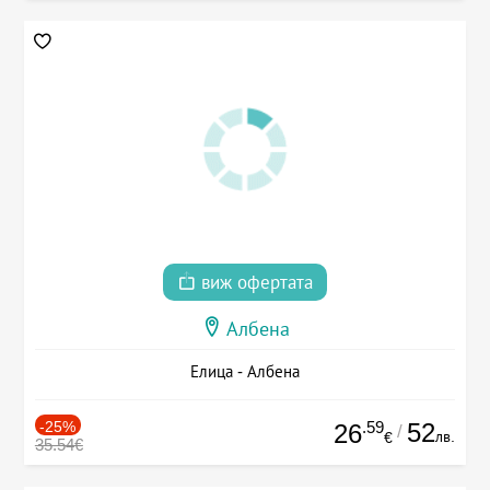
виж офертата
Албена
Елица - Албена
-25%
.59
52
26
/
лв.
€
35.54€