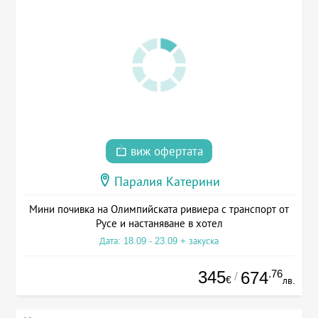
виж офертата
Паралия Катерини
Мини почивка на Олимпийската ривиера с транспорт от
Русе и настаняване в хотел
Дата: 18.09 - 23.09 + закуска
345
.76
674
/
€
лв.