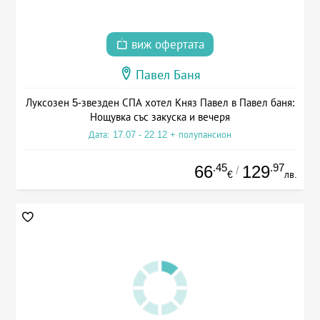
виж офертата
Павел Баня
Луксозен 5-звезден СПА хотел Княз Павел в Павел баня:
Нощувка със закуска и вечеря
Дата: 17.07 - 22.12 + полупансион
.45
.97
66
129
/
€
лв.