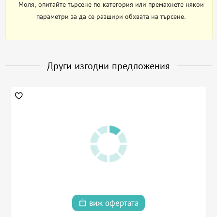
Моля, опитайте търсене по категория или премахнете някои
параметри за да се разшири обхвата на търсене.
Други изгодни предложения
виж офертата