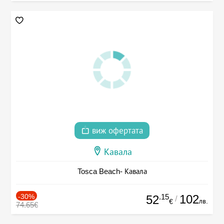
виж офертата
Кавала
Tosca Beach- Кавала
-30%
.15
102
52
/
лв.
€
74.65€