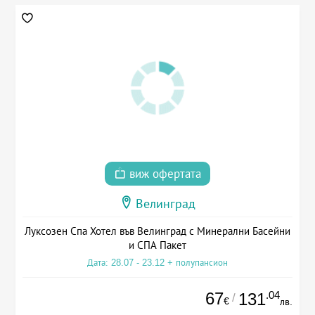
виж офертата
Велинград
Луксозен Спа Хотел във Велинград с Минерални Басейни
и СПА Пакет
Дата: 28.07 - 23.12 + полупансион
67
.04
131
/
€
лв.