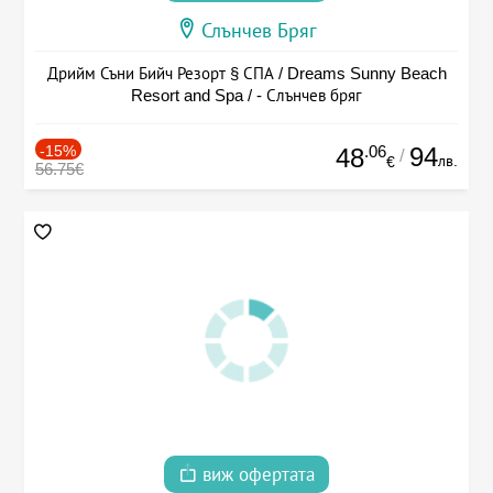
Слънчев Бряг
Дрийм Съни Бийч Резорт § СПА / Dreams Sunny Beach
Resort and Spa / - Слънчев бряг
-15%
.06
94
48
/
лв.
€
56.75€
виж офертата