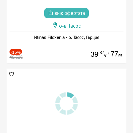
виж офертата
о-в Тасос
Ntinas Filoxenia - о. Тасос, Гърция
-15%
.37
77
39
/
лв.
€
46.53€