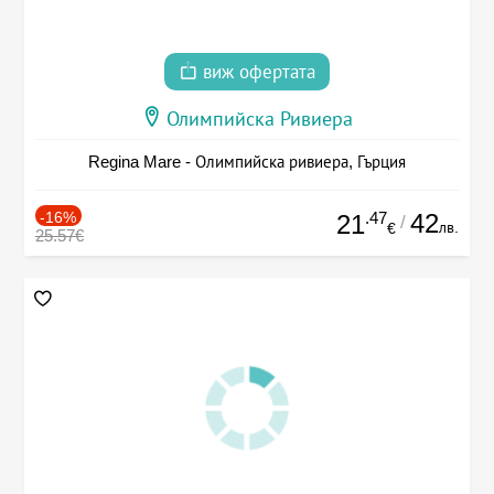
виж офертата
Олимпийска Ривиера
Regina Mare - Олимпийска ривиера, Гърция
-16%
.47
42
21
/
лв.
€
25.57€