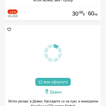
АЛУА Хелиос Бей - Обзор
-15%
.68
60
30
/
лв.
€
36.30€
виж офертата
Девин
Летен релакс в Девин: Насладете се на лукс и минерални
басейни в СПА хотел Орфей