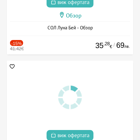
виж офертата
Обзор
СОЛ Луна Бей - Обзор
-15%
.28
69
35
/
лв.
€
41.42€
виж офертата