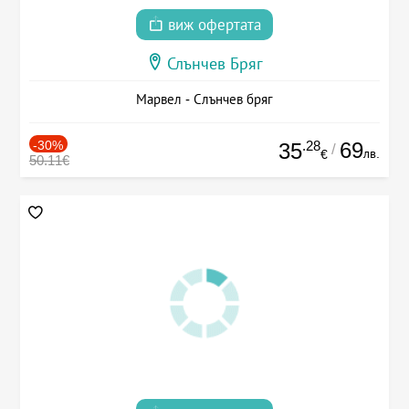
виж офертата
Слънчев Бряг
Марвел - Слънчев бряг
-30%
.28
69
35
/
лв.
€
50.11€