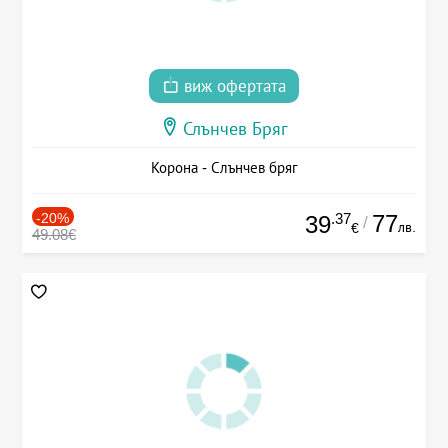
виж офертата
Слънчев Бряг
Корона - Слънчев бряг
-20%
.37
77
39
/
лв.
€
49.08€