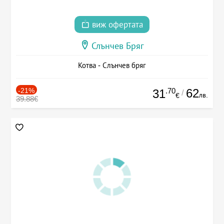
виж офертата
Слънчев Бряг
Котва - Слънчев бряг
-21%
.70
62
31
/
лв.
€
39.88€