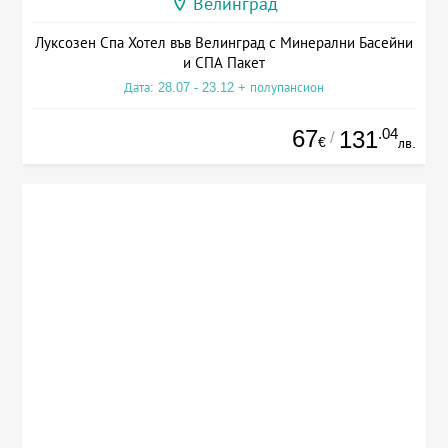
Велинград
Луксозен Спа Хотел във Велинград с Минерални Басейни
и СПА Пакет
Дата: 28.07 - 23.12 + полупансион
67
.04
131
/
€
лв.