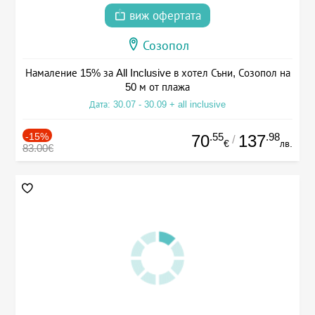
виж офертата
Созопол
Намаление 15% за All Inclusive в хотел Съни, Созопол на
50 м от плажа
Дата: 30.07 - 30.09 + all inclusive
-15%
.55
.98
70
137
/
€
лв.
83.00€