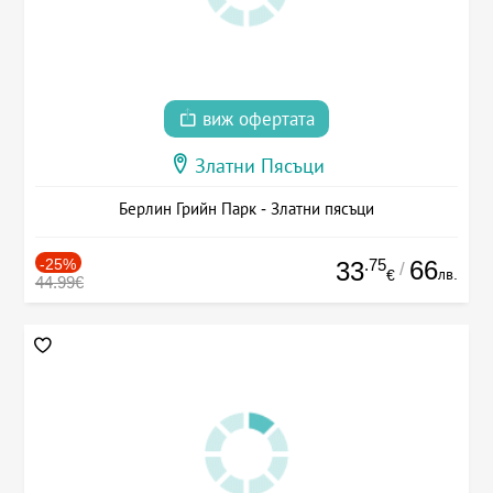
виж офертата
Златни Пясъци
Берлин Грийн Парк - Златни пясъци
-25%
.75
66
33
/
лв.
€
44.99€