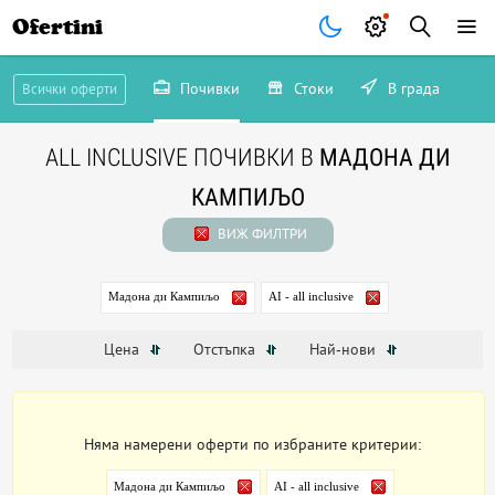
Ofertini
Почивки
Стоки
В града
Всички оферти
ALL INCLUSIVE ПОЧИВКИ В
МАДОНА ДИ
КАМПИЉО
ВИЖ ФИЛТРИ
Мадона ди Кампиљо
AI - all inclusive
Цена
Отстъпка
Най-нови
Няма намерени оферти по избраните критерии:
Мадона ди Кампиљо
AI - all inclusive