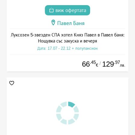
виж офертата
Павел Баня
Луксозен 5-звезден СПА хотел Княз Павел в Павел баня:
Нощувка със закуска и вечеря
Дата: 17.07 - 22.12 + полупансион
.45
.97
66
129
/
€
лв.