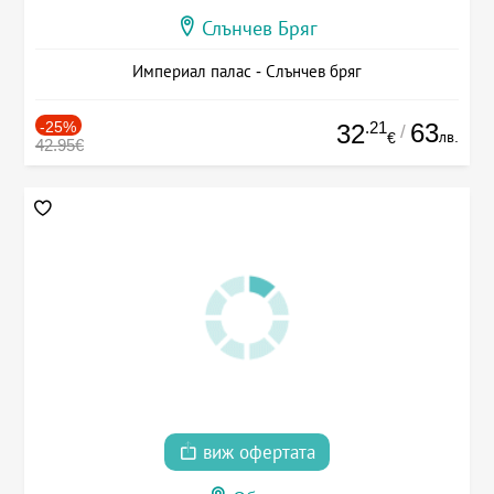
Слънчев Бряг
Империал палас - Слънчев бряг
-25%
.21
63
32
/
лв.
€
42.95€
виж офертата