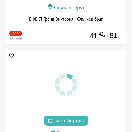
Слънчев Бряг
ЕФЕКТ Гранд Виктория - Слънчев бряг
-20%
.42
81
41
/
лв.
€
51.64€
виж офертата