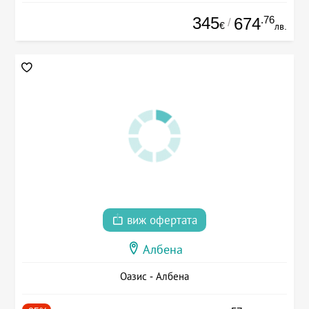
345
.76
674
/
€
лв.
виж офертата
Албена
Оазис - Албена