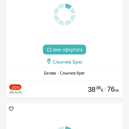
виж офертата
Слънчев Бряг
Белвю - Слънчев бряг
-20%
.86
76
38
/
лв.
€
48.57€