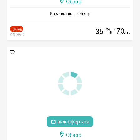
Обзор
Казабланка - Обзор
-20%
.79
70
35
/
лв.
€
44.99€
виж офертата
Обзор