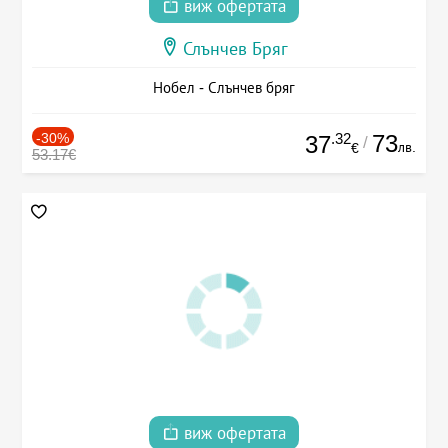
виж офертата
Слънчев Бряг
Нобел - Слънчев бряг
-30%
.32
73
37
/
лв.
€
53.17€
виж офертата