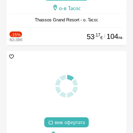
о-в Тасос
Thassos Grand Resort - о. Тасос
-15%
.17
104
53
/
лв.
€
62.38€
виж офертата