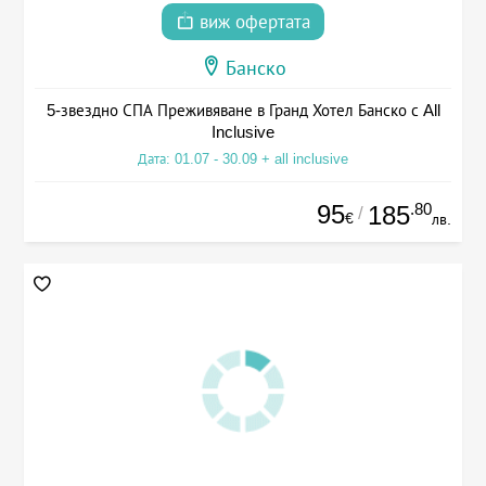
виж офертата
Банско
5-звездно СПА Преживяване в Гранд Хотел Банско с All
Inclusive
Дата: 01.07 - 30.09 + all inclusive
95
.80
185
/
€
лв.