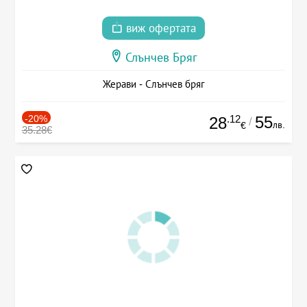
виж офертата
Слънчев Бряг
Жерави - Слънчев бряг
-20%
.12
55
28
/
лв.
€
35.28€