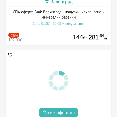
Велинград
СПА оферта 3=4: Велинград - нощувки, изхранване и
минерални басейни
Дата: 01.07 - 30.09 + полупансион
-25%
144
.64
281
/
€
лв.
192.00€
виж офертата