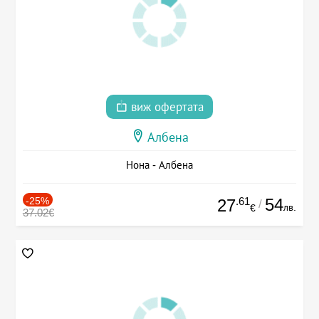
виж офертата
Албена
Нона - Албена
-25%
.61
54
27
/
лв.
€
37.02€