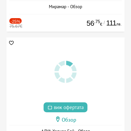
Мирамар - Обзор
-25%
.75
111
56
/
лв.
€
75.67€
виж офертата
Обзор