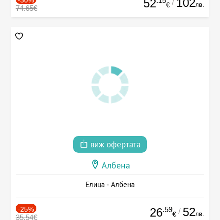
.15
102
52
/
лв.
€
74.65€
виж офертата
Албена
Елица - Албена
-25%
.59
52
26
/
лв.
€
35.54€