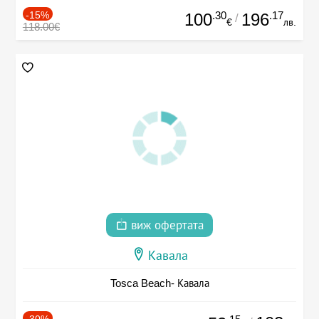
-15%
.30
.17
100
196
/
€
лв.
118.00€
виж офертата
Кавала
Tosca Beach- Кавала
-30%