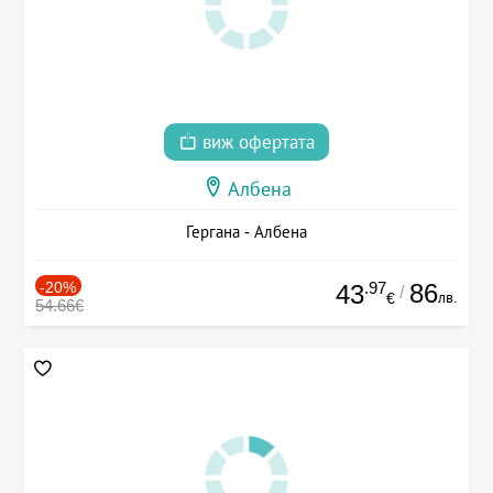
виж офертата
Албена
Гергана - Албена
-20%
.97
86
43
/
лв.
€
54.66€