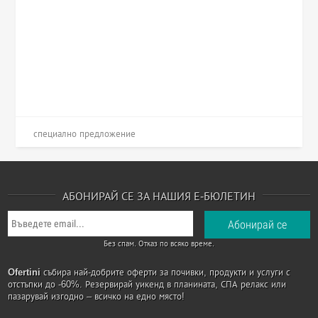
специално предложение
АБОНИРАЙ СЕ ЗА НАШИЯ Е-БЮЛЕТИН
Без спам. Отказ по всяко време.
Ofertini
събира най-добрите оферти за почивки, продукти и услуги с
отстъпки до -60%. Резервирай уикенд в планината, СПА релакс или
пазарувай изгодно – всичко на едно място!