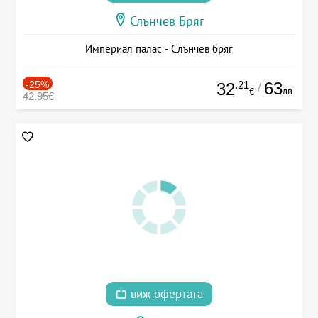
Слънчев Бряг
Империал палас - Слънчев бряг
-25%
.21
63
32
/
лв.
€
42.95€
виж офертата