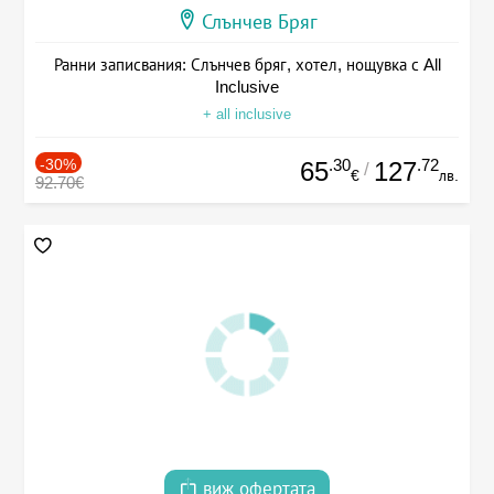
Слънчев Бряг
Ранни записвания: Слънчев бряг, хотел, нощувка с All
Inclusive
+ all inclusive
-30%
.30
.72
65
127
/
€
лв.
92.70€
виж офертата