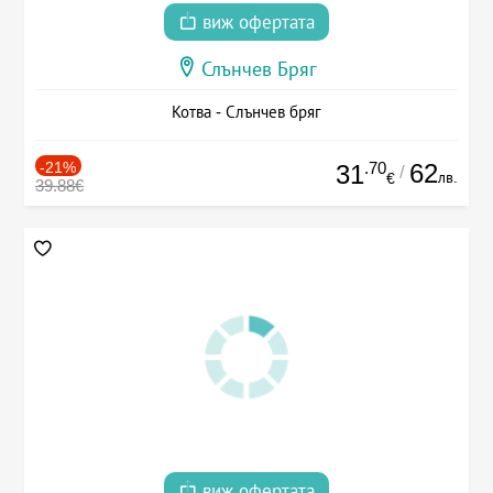
виж офертата
Слънчев Бряг
Котва - Слънчев бряг
-21%
.70
62
31
/
лв.
€
39.88€
виж офертата