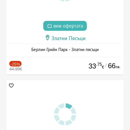
виж офертата
Златни Пясъци
Берлин Грийн Парк - Златни пясъци
-25%
.75
66
33
/
лв.
€
44.99€