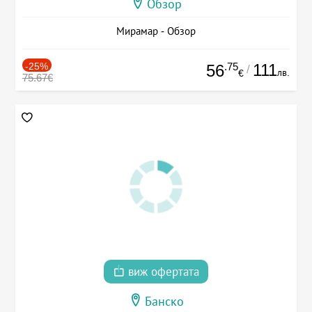
Обзор
Мирамар - Обзор
-25%
.75
111
56
/
лв.
€
75.67€
виж офертата
Банско