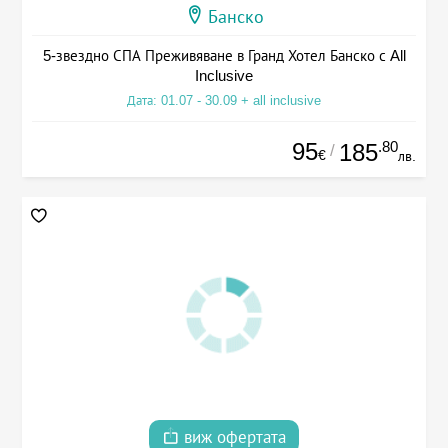
Банско
5-звездно СПА Преживяване в Гранд Хотел Банско с All
Inclusive
Дата: 01.07 - 30.09 + all inclusive
95
.80
185
/
€
лв.
виж офертата