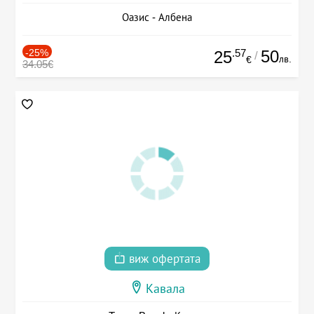
Оазис - Албена
-25%
.57
50
25
/
лв.
€
34.05€
виж офертата
Кавала