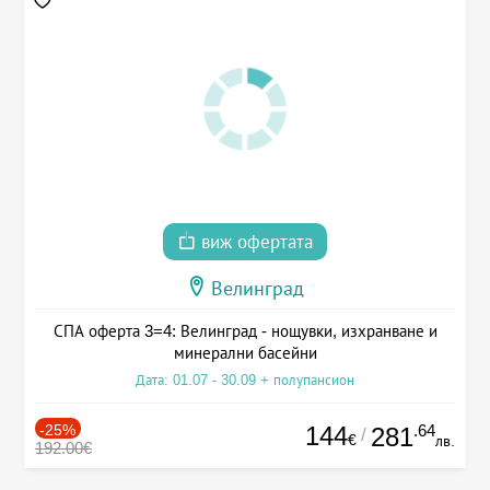
виж офертата
Велинград
СПА оферта 3=4: Велинград - нощувки, изхранване и
минерални басейни
Дата: 01.07 - 30.09 + полупансион
-25%
144
.64
281
/
€
лв.
192.00€