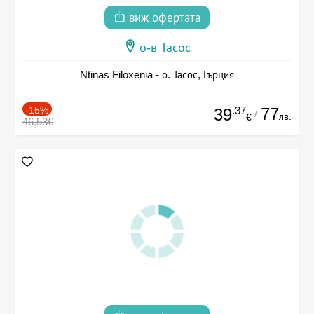
виж офертата
о-в Тасос
Ntinas Filoxenia - о. Тасос, Гърция
-15%
.37
77
39
/
лв.
€
46.53€