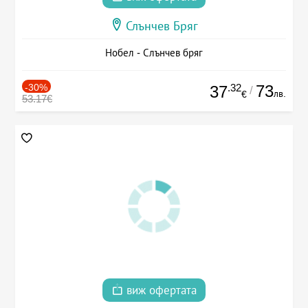
Слънчев Бряг
Нобел - Слънчев бряг
-30%
.32
73
37
/
лв.
€
53.17€
виж офертата