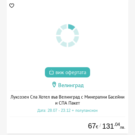
виж офертата
Велинград
Луксозен Спа Хотел във Велинград с Минерални Басейни
и СПА Пакет
Дата: 28.07 - 23.12 + полупансион
67
.04
131
/
€
лв.