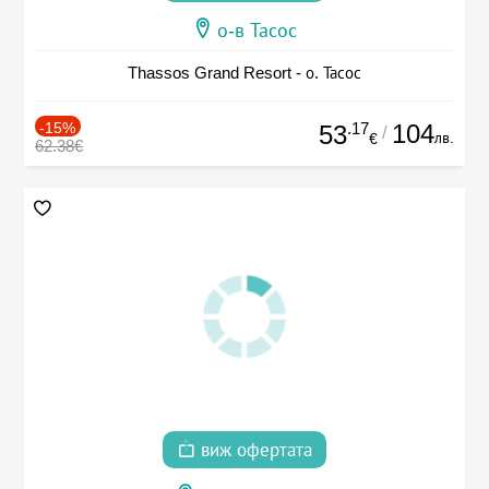
о-в Тасос
Thassos Grand Resort - о. Тасос
-15%
.17
104
53
/
лв.
€
62.38€
виж офертата