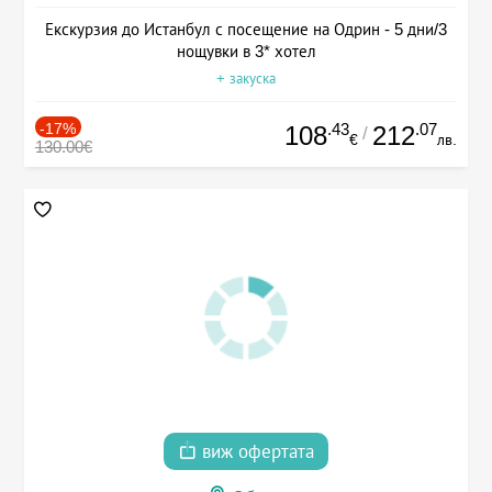
Екскурзия до Истанбул с посещение на Одрин - 5 дни/3
нощувки в 3* хотел
+ закуска
-17%
.43
.07
108
212
/
€
лв.
130.00€
виж офертата