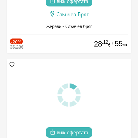
виж офертата
Слънчев Бряг
Жерави - Слънчев бряг
-20%
.12
55
28
/
лв.
€
35.28€
виж офертата