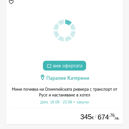
виж офертата
Паралия Катерини
Мини почивка на Олимпийската ривиера с транспорт от
Русе и настаняване в хотел
Дата: 18.09 - 23.09 + закуска
345
.76
674
/
€
лв.