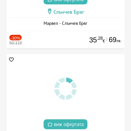
Слънчев Бряг
Марвел - Слънчев бряг
-30%
.28
69
35
/
лв.
€
50.11€
виж офертата