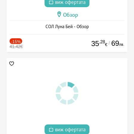
виж офертата
Обзор
СОЛ Луна Бей - Обзор
-15%
.28
69
35
/
лв.
€
41.42€
виж офертата