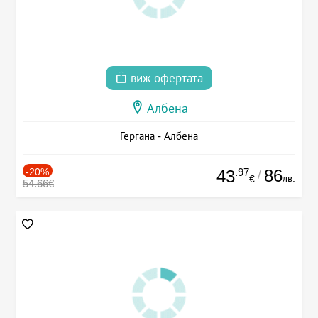
виж офертата
Албена
Гергана - Албена
-20%
.97
86
43
/
лв.
€
54.66€