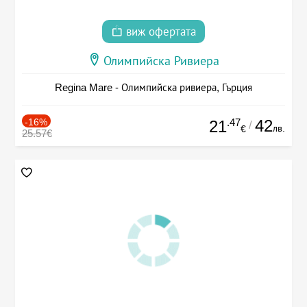
виж офертата
Олимпийска Ривиера
Regina Mare - Олимпийска ривиера, Гърция
-16%
.47
42
21
/
лв.
€
25.57€