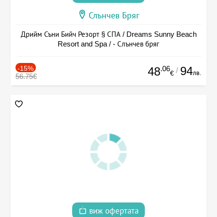
Слънчев Бряг
Дрийм Съни Бийч Резорт § СПА / Dreams Sunny Beach
Resort and Spa / - Слънчев бряг
-15%
.06
94
48
/
лв.
€
56.75€
виж офертата