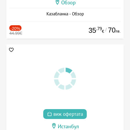
Обзор
Казабланка - Обзор
-20%
.79
70
35
/
лв.
€
44.99€
виж офертата
Истанбул