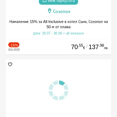
виж офертата
Созопол
Намаление 15% за All Inclusive в хотел Съни, Созопол на
50 м от плажа
Дата: 30.07 - 30.09 + all inclusive
-15%
.55
.98
70
137
/
€
лв.
83.00€