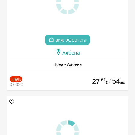
виж офертата
Албена
Нона - Албена
-25%
.61
54
27
/
лв.
€
37.02€