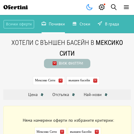
Ofertini
Почивки
Стоки
В града
Всички оферти
ХОТЕЛИ С ВЪНШЕН БАСЕЙН В
МЕКСИКО
СИТИ
ВИЖ ФИЛТРИ
Мексико Сити
външен басейн
Цена
Отстъпка
Най-нови
Няма намерени оферти по избраните критерии:
Мексико Сити
външен басейн