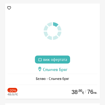
виж офертата
Слънчев Бряг
Белвю - Слънчев бряг
-20%
.86
76
38
/
лв.
€
48.57€