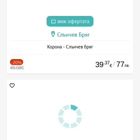
виж офертата
Слънчев Бряг
Корона - Слънчев бряг
-20%
.37
77
39
/
лв.
€
49.08€