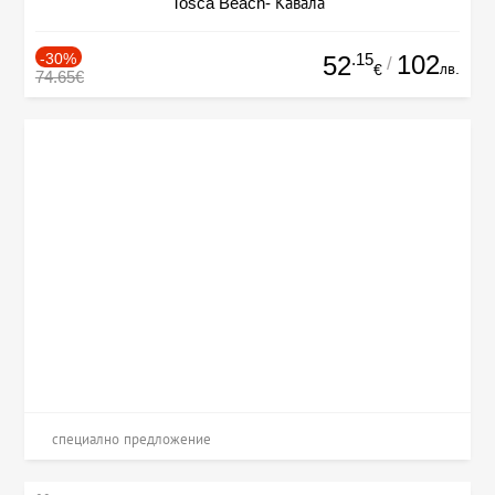
Tosca Beach- Кавала
-30%
.15
102
52
/
лв.
€
74.65€
специално предложение