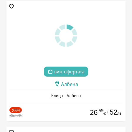
виж офертата
Албена
Елица - Албена
-25%
.59
52
26
/
лв.
€
35.54€