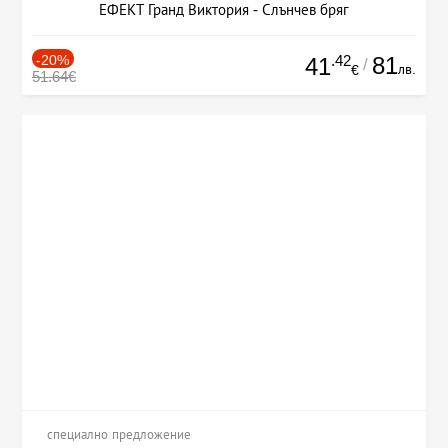
ЕФЕКТ Гранд Виктория - Слънчев бряг
-20%
.42
81
41
/
лв.
€
51.64€
специално предложение