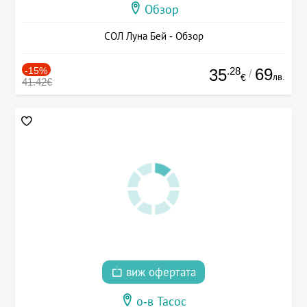
Обзор
СОЛ Луна Бей - Обзор
-15%
.28
69
35
/
лв.
€
41.42€
виж офертата
о-в Тасос