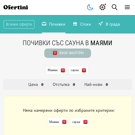
Ofertini
Почивки
Стоки
В града
Всички оферти
ПОЧИВКИ СЪС САУНА В
МАЯМИ
ВИЖ ФИЛТРИ
Маями
сауна
Цена
Отстъпка
Най-нови
Няма намерени оферти по избраните критерии:
Маями
сауна