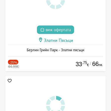
виж офертата
Златни Пясъци
Берлин Грийн Парк - Златни пясъци
-25%
.75
66
33
/
лв.
€
44.99€