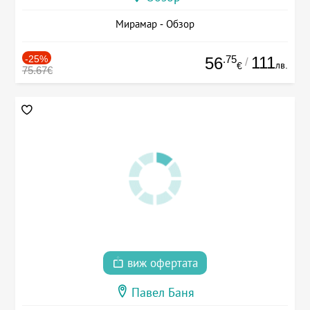
Мирамар - Обзор
-25%
.75
111
56
/
лв.
€
75.67€
виж офертата
Павел Баня