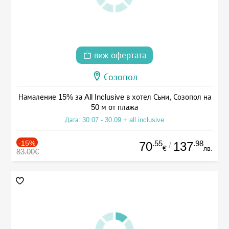
виж офертата
Созопол
Намаление 15% за All Inclusive в хотел Съни, Созопол на
50 м от плажа
Дата: 30.07 - 30.09 + all inclusive
-15%
.55
.98
70
137
/
€
лв.
83.00€