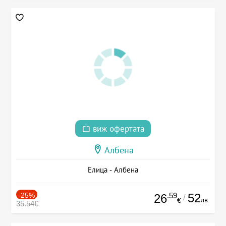
виж офертата
Албена
Елица - Албена
-25%
.59
52
26
/
лв.
€
35.54€