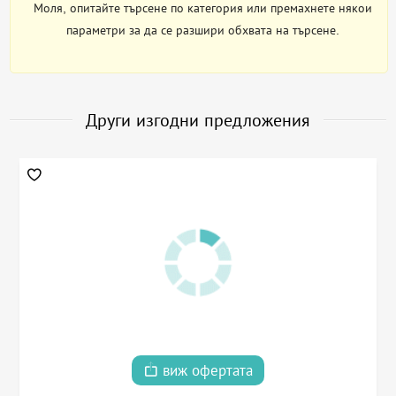
Моля, опитайте търсене по категория или премахнете някои
параметри за да се разшири обхвата на търсене.
Други изгодни предложения
виж офертата