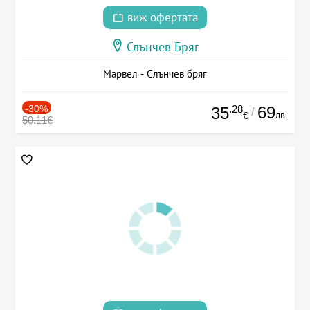
виж офертата
Слънчев Бряг
Марвел - Слънчев бряг
-30%
.28
69
35
/
лв.
€
50.11€