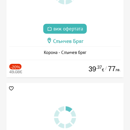
виж офертата
Слънчев Бряг
Корона - Слънчев бряг
-20%
.37
77
39
/
лв.
€
49.08€