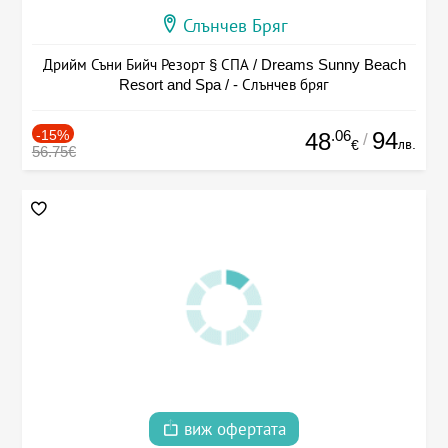
Слънчев Бряг
Дрийм Съни Бийч Резорт § СПА / Dreams Sunny Beach
Resort and Spa / - Слънчев бряг
-15%
.06
94
48
/
лв.
€
56.75€
виж офертата