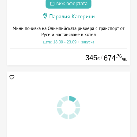
виж офертата
Паралия Катерини
Мини почивка на Олимпийската ривиера с транспорт от
Русе и настаняване в хотел
Дата: 18.09 - 23.09 + закуска
345
.76
674
/
€
лв.