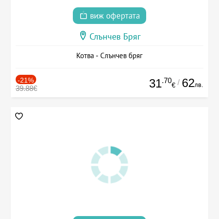
виж офертата
Слънчев Бряг
Котва - Слънчев бряг
-21%
.70
62
31
/
лв.
€
39.88€