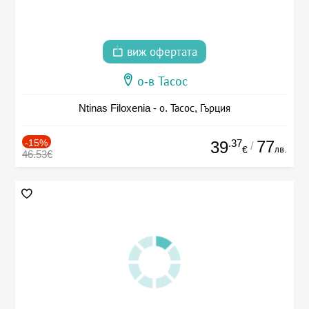
виж офертата
о-в Тасос
Ntinas Filoxenia - о. Тасос, Гърция
-15%
.37
77
39
/
лв.
€
46.53€