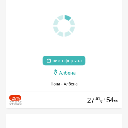
виж офертата
Албена
Нона - Албена
-25%
.61
54
27
/
лв.
€
37.02€