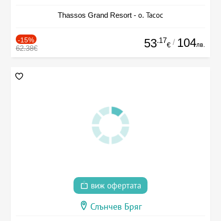
Thassos Grand Resort - о. Тасос
-15%
.17
104
53
/
лв.
€
62.38€
виж офертата
Слънчев Бряг