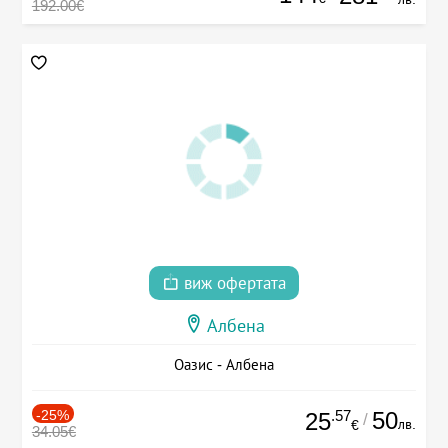
192.00€
виж офертата
Албена
Оазис - Албена
-25%
.57
50
25
/
лв.
€
34.05€