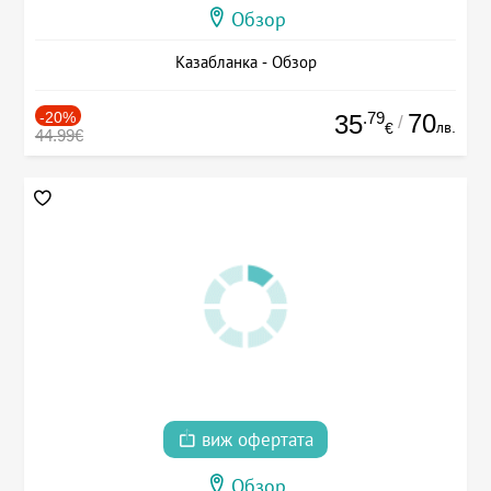
Обзор
Казабланка - Обзор
-20%
.79
70
35
/
лв.
€
44.99€
виж офертата
Обзор