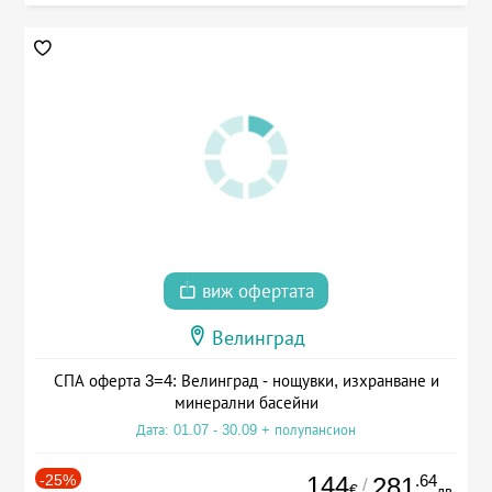
виж офертата
Велинград
СПА оферта 3=4: Велинград - нощувки, изхранване и
минерални басейни
Дата: 01.07 - 30.09 + полупансион
-25%
144
.64
281
/
€
лв.