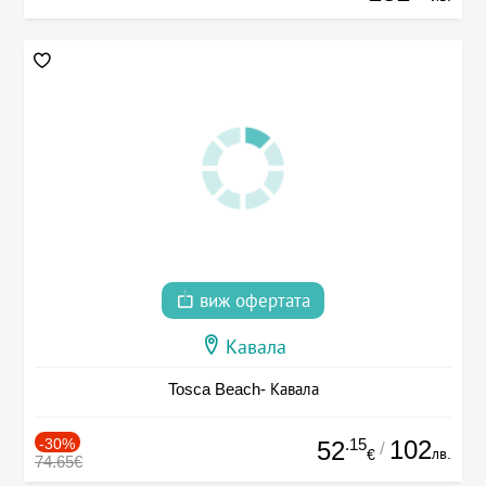
виж офертата
Кавала
Tosca Beach- Кавала
-30%
.15
102
52
/
лв.
€
74.65€