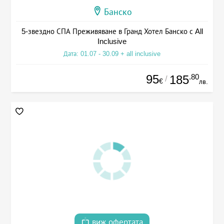
Банско
5-звездно СПА Преживяване в Гранд Хотел Банско с All
Inclusive
Дата: 01.07 - 30.09 + all inclusive
95
.80
185
/
€
лв.
виж офертата