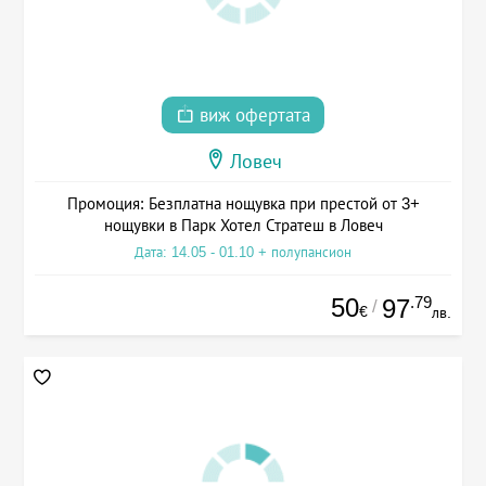
виж офертата
Ловеч
Промоция: Безплатна нощувка при престой от 3+
нощувки в Парк Хотел Стратеш в Ловеч
Дата: 14.05 - 01.10 + полупансион
50
.79
97
/
€
лв.