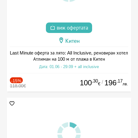
виж офертата
Китен
Last Minute оферта за лято: All Inclusive, реновиран хотел
Атлиман на 100 м от плажа в Китен
Дата: 01.06 - 29.09 + all inclusive
-15%
.30
.17
100
196
/
€
лв.
118.00€