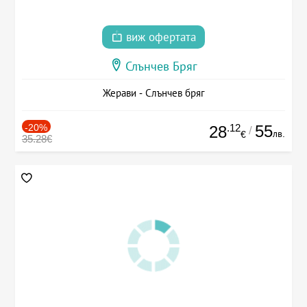
виж офертата
Слънчев Бряг
Жерави - Слънчев бряг
-20%
.12
55
28
/
лв.
€
35.28€