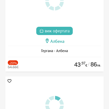
виж офертата
Албена
Гергана - Албена
-20%
.97
86
43
/
лв.
€
54.66€