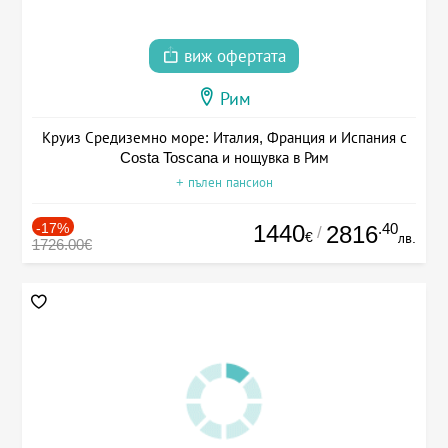
виж офертата
Рим
Круиз Средиземно море: Италия, Франция и Испания с
Costa Toscana и нощувка в Рим
+ пълен пансион
-17%
1440
.40
2816
/
€
лв.
1726.00€