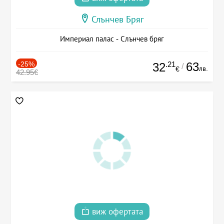
Слънчев Бряг
Империал палас - Слънчев бряг
-25%
.21
63
32
/
лв.
€
42.95€
виж офертата