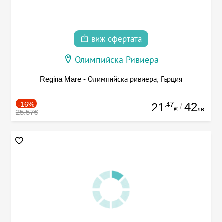
виж офертата
Олимпийска Ривиера
Regina Mare - Олимпийска ривиера, Гърция
-16%
.47
42
21
/
лв.
€
25.57€