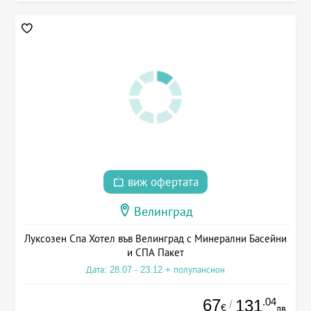
виж офертата
Велинград
Луксозен Спа Хотел във Велинград с Минерални Басейни
и СПА Пакет
Дата: 28.07 - 23.12 + полупансион
67
.04
131
/
€
лв.