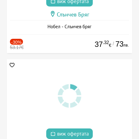
виж офертата
Слънчев Бряг
Нобел - Слънчев бряг
-30%
.32
73
37
/
лв.
€
53.17€
виж офертата