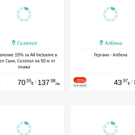
Созопол
Албена
ление 15% за All Inclusive в
Гергана - Албена
ел Съни, Созопол на 50 м от
плажа
а: 30.07 - 30.09 + all inclusive
.55
.98
-20%
.97
70
137
43
/
/
€
лв.
€
€
54.66€