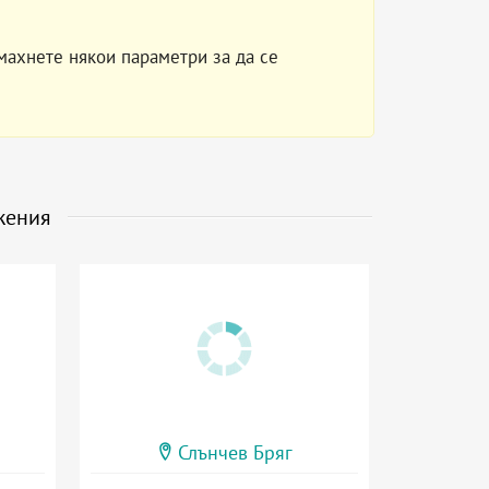
махнете някои параметри за да се
жения
Слънчев Бряг