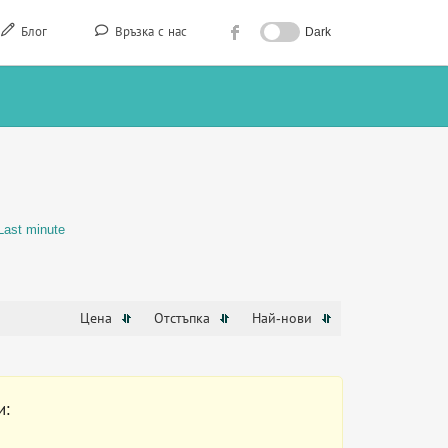
Блог
Връзка с нас
Dark
Last minute
Цена
Отстъпка
Най-нови
и: