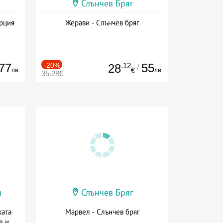
Слънчев Бряг
ърция
Жерави - Слънчев бряг
77
-20%
.12
55
28
/
лв.
лв.
€
35.28€
и
Слънчев Бряг
ката
Марвел - Слънчев бряг
е и