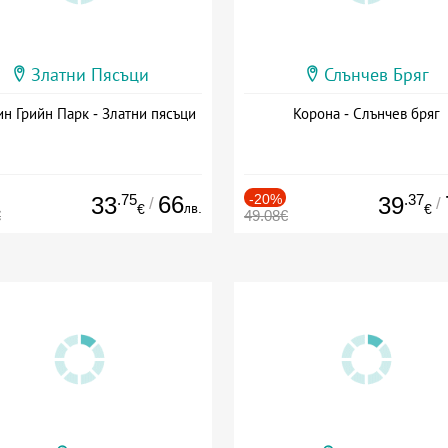
Златни Пясъци
Слънчев Бряг
н Грийн Парк - Златни пясъци
Корона - Слънчев бряг
.75
66
-20%
.37
33
39
/
/
лв.
€
€
€
49.08€