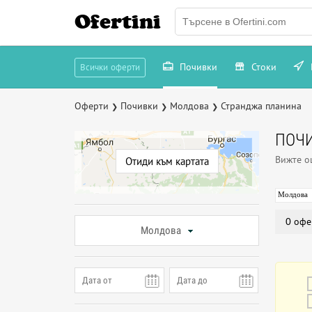
Ofertini
Почивки
Стоки
Всички оферти
Оферти
Почивки
Молдова
Странджа планина
❯
❯
❯
ПОЧИ
Вижте 
Отиди към картата
Молдова
0 офе
Молдова