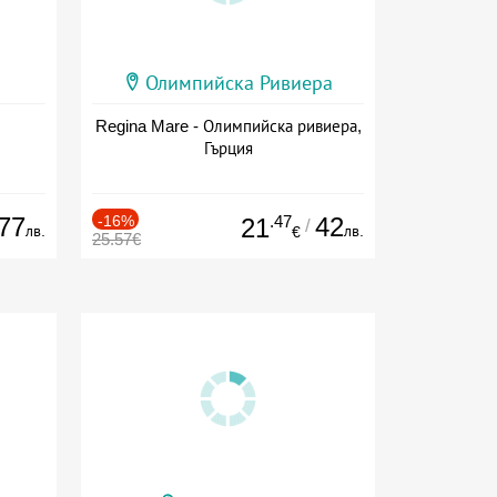
Олимпийска Ривиера
Regina Mare - Олимпийска ривиера,
Гърция
77
-16%
.47
42
21
/
лв.
лв.
€
25.57€