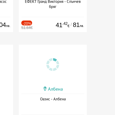
асос
ЕФЕКТ Гранд Виктория - Слънчев
бряг
04
-20%
.42
81
41
/
лв.
лв.
€
51.64€
Албена
Оазис - Албена