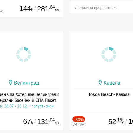
144
.64
281
/
специално предложение
€
лв.
0€
Велинград
Кавала
зен Спа Хотел във Велинград с
Tosca Beach- Кавала
ерални Басейни и СПА Пакет
а: 28.07 - 23.12 + полупансион
67
.04
-30%
.15
1
131
52
/
/
€
лв.
€
74.65€