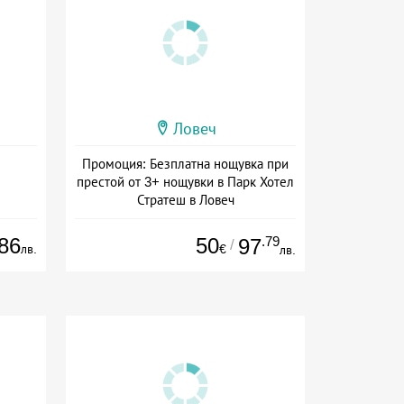
Ловеч
Промоция: Безплатна нощувка при
престой от 3+ нощувки в Парк Хотел
Стратеш в Ловеч
Дата: 14.05 - 01.10 + полупансион
86
50
.79
97
/
лв.
€
лв.