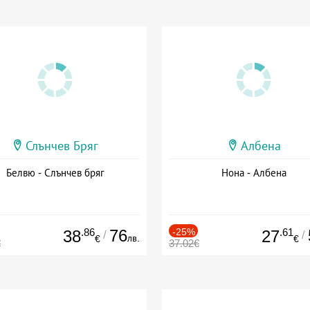
Слънчев Бряг
Албена
Белвю - Слънчев бряг
Нона - Албена
.86
76
-25%
.61
38
27
/
/
лв.
€
€
€
37.02€