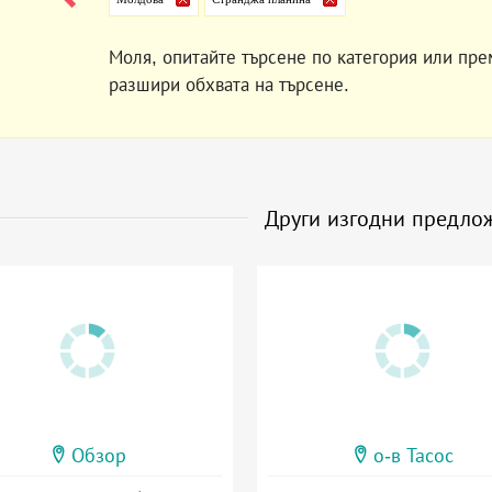
Моля, опитайте търсене по категория или пре
разшири обхвата на търсене.
Други изгодни предло
Обзор
о-в Тасос