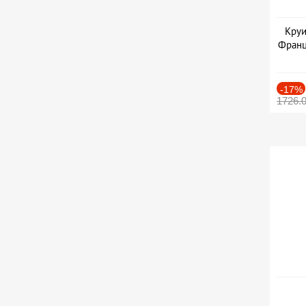
Круи
Франц
-17%
1726.