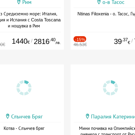
Рим
о-в Тасос
з Средиземно море: Италия,
Ntinas Filoxenia - о. Тасос, Г
ия и Испания с Costa Toscana
и нощувка в Рим
+ пълен пансион
1440
.40
-15%
.37
2816
39
/
/
€
лв.
€
00€
46.53€
Слънчев Бряг
Паралия Катерин
Котва - Слънчев бряг
Мини почивка на Олимпийс
ривиера с транспорт от Рус