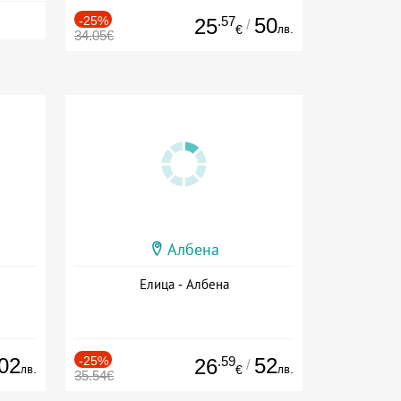
-25%
.57
50
25
/
лв.
€
34.05€
Албена
Елица - Албена
02
-25%
.59
52
26
/
лв.
лв.
€
35.54€