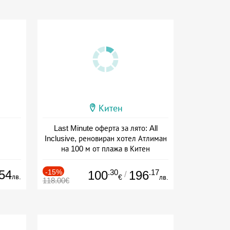
Китен
Last Minute оферта за лято: All
Inclusive, реновиран хотел Атлиман
на 100 м от плажа в Китен
Дата: 01.06 - 29.09 + all inclusive
54
-15%
.30
.17
100
196
/
лв.
€
лв.
118.00€