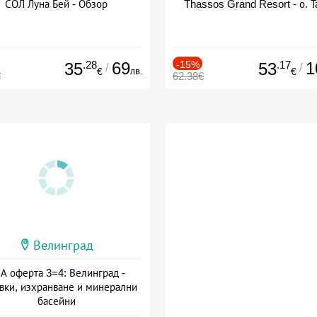
СОЛ Луна Бей - Обзор
Thassos Grand Resort - о. Т
.28
69
-15%
.17
1
35
53
/
/
лв.
€
€
€
62.38€
Велинград
А оферта 3=4: Велинград -
вки, изхранване и минерални
басейни
а: 01.07 - 30.09 + полупансион