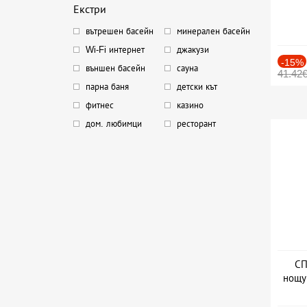
Екстри
вътрешен басейн
минерален басейн
Wi-Fi интернет
джакузи
-15%
външен басейн
сауна
41.42
парна баня
детски кът
фитнес
казино
дом. любимци
ресторант
СП
нощу
Дат