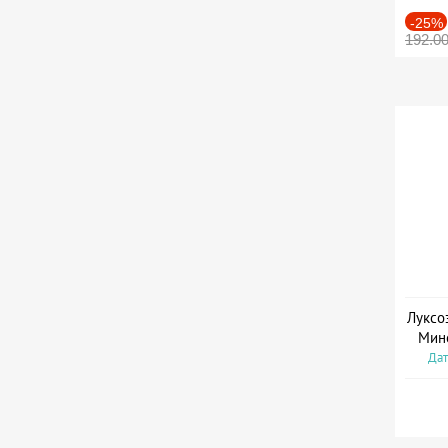
-25%
192.0
Луксо
Мин
Дат