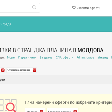
Любими оферти
В града
ВКИ В СТРАНДЖА ПЛАНИНА В
МОЛДОВА
още:
Море
Първа линия
За двама
СПА оферти
All inclusive
Уикенд
Странджа планина
рти
Няма намерени оферти по избраните критери
Молдова
Странджа планина