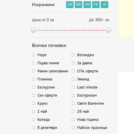
Изхранване
OB
BB
HB
FB
AI
Цена от 0 лв
До 300+ лв
Всички почивки
Море
Великден
Първа линия
За двама
Ранни записвания
СПА оферти
Планина
Уикенд
Екскурзии
Last minute
Ски оферти
Екотуризъм
Круиз
Свети Валентин
1 май
24 май
Коледа
Нова година
8 декември
Майски празници