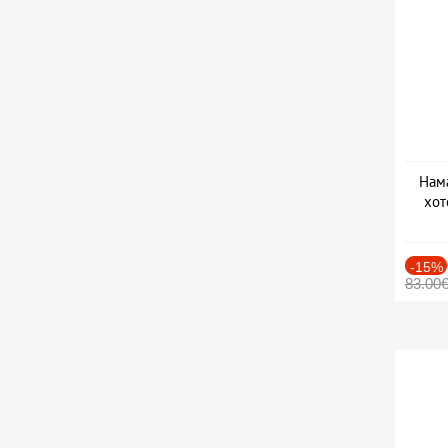
Нама
хот
Дат
-15%
83.00