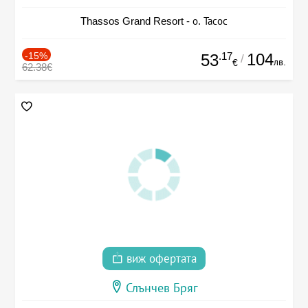
Thassos Grand Resort - о. Тасос
-15%
.17
104
53
/
лв.
€
62.38€
виж офертата
Слънчев Бряг