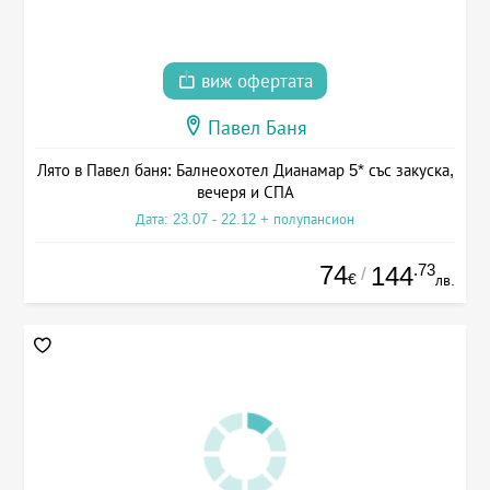
виж офертата
Павел Баня
Лято в Павел баня: Балнеохотел Дианамар 5* със закуска,
вечеря и СПА
Дата: 23.07 - 22.12 + полупансион
74
.73
144
/
€
лв.