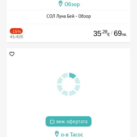
Обзор
СОЛ Луна Бей - Обзор
-15%
.28
69
35
/
лв.
€
41.42€
виж офертата
о-в Тасос