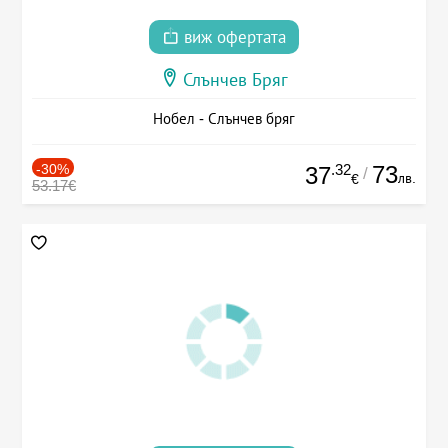
виж офертата
Слънчев Бряг
Нобел - Слънчев бряг
-30%
.32
73
37
/
лв.
€
53.17€