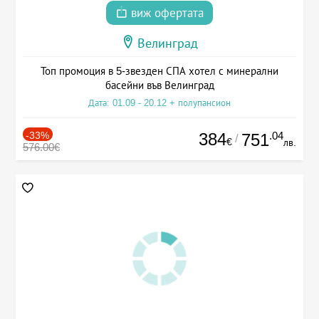
виж офертата
Велинград
Топ промоция в 5-звезден СПА хотел с минерални
басейни във Велинград
Дата: 01.09 - 20.12 + полупансион
-33%
384
.04
751
/
€
лв.
576.00€