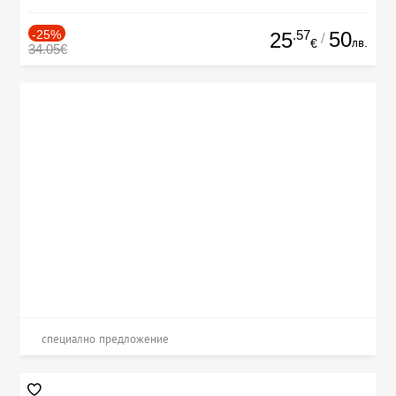
-25%
.57
50
25
/
лв.
€
34.05€
специално предложение