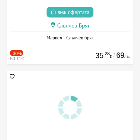
виж офертата
Слънчев Бряг
Марвел - Слънчев бряг
-30%
.28
69
35
/
лв.
€
50.11€