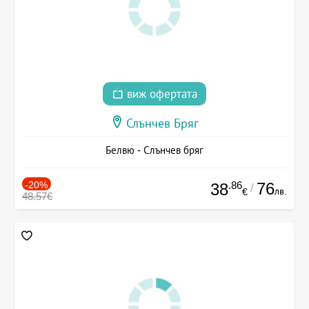
виж офертата
Слънчев Бряг
Белвю - Слънчев бряг
-20%
.86
76
38
/
лв.
€
48.57€