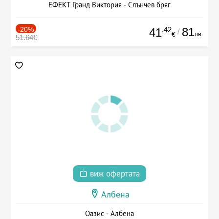
ЕФЕКТ Гранд Виктория - Слънчев бряг
-20%
.42
81
41
/
лв.
€
51.64€
виж офертата
Албена
Оазис - Албена