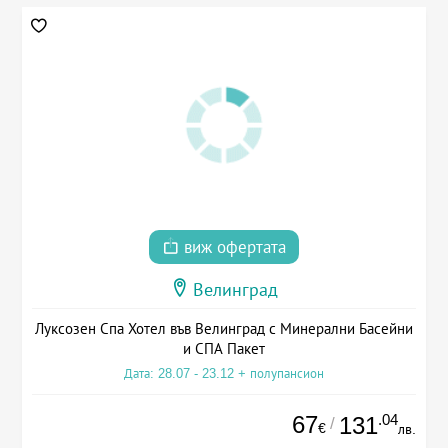
виж офертата
Велинград
Луксозен Спа Хотел във Велинград с Минерални Басейни
и СПА Пакет
Дата: 28.07 - 23.12 + полупансион
67
.04
131
/
€
лв.