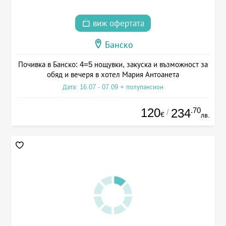
виж офертата
Банско
Почивка в Банско: 4=5 нощувки, закуска и възможност за
обяд и вечеря в хотел Мария Антоанета
Дата: 16.07 - 07.09 + полупансион
120
.70
234
/
€
лв.