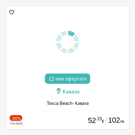
виж офертата
Кавала
Tosca Beach- Кавала
-30%
.15
102
52
/
лв.
€
74.65€