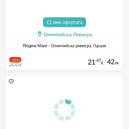
виж офертата
Олимпийска Ривиера
Regina Mare - Олимпийска ривиера, Гърция
-16%
.47
42
21
/
лв.
€
25.57€