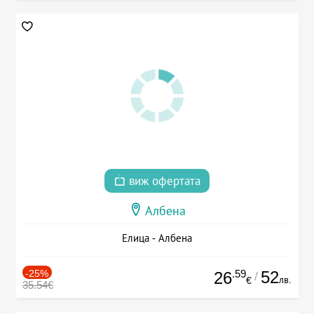
виж офертата
Албена
Елица - Албена
-25%
.59
52
26
/
лв.
€
35.54€