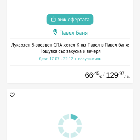
виж офертата
Павел Баня
Луксозен 5-звезден СПА хотел Княз Павел в Павел баня:
Нощувка със закуска и вечеря
Дата: 17.07 - 22.12 + полупансион
.45
.97
66
129
/
€
лв.