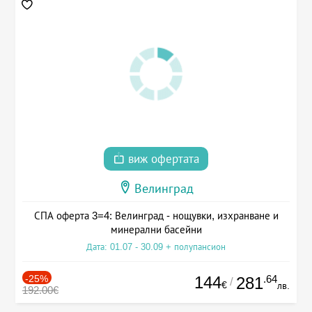
виж офертата
Велинград
СПА оферта 3=4: Велинград - нощувки, изхранване и
минерални басейни
Дата: 01.07 - 30.09 + полупансион
-25%
144
.64
281
/
€
лв.
192.00€