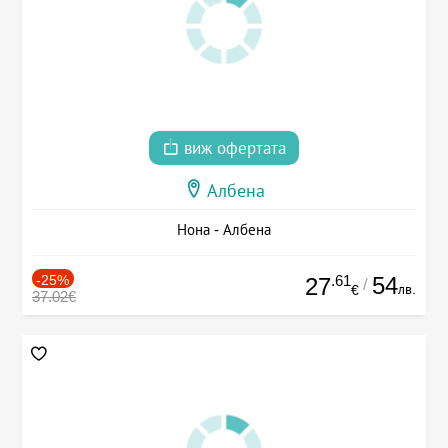
виж офертата
Албена
Нона - Албена
-25%
.61
54
27
/
лв.
€
37.02€