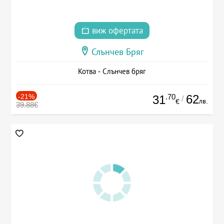
виж офертата
Слънчев Бряг
Котва - Слънчев бряг
-21%
.70
62
31
/
лв.
€
39.88€