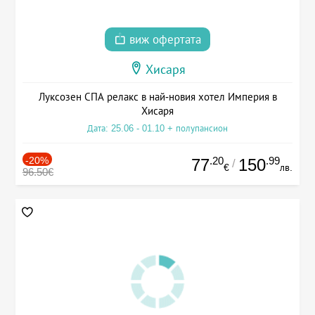
виж офертата
Хисаря
Луксозен СПА релакс в най-новия хотел Империя в
Хисаря
Дата: 25.06 - 01.10 + полупансион
-20%
.20
.99
77
150
/
€
лв.
96.50€