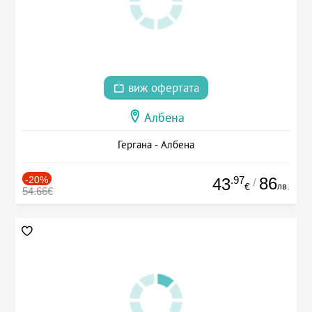
виж офертата
Албена
Гергана - Албена
-20%
.97
86
43
/
лв.
€
54.66€