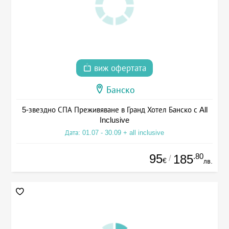
виж офертата
Банско
5-звездно СПА Преживяване в Гранд Хотел Банско с All
Inclusive
Дата: 01.07 - 30.09 + all inclusive
95
.80
185
/
€
лв.