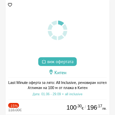
виж офертата
Китен
Last Minute оферта за лято: All Inclusive, реновиран хотел
Атлиман на 100 м от плажа в Китен
Дата: 01.06 - 29.09 + all inclusive
-15%
.30
.17
100
196
/
€
лв.
118.00€