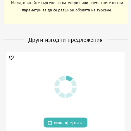
Моля, опитайте търсене по категория или премахнете някои
параметри за да се разшири обхвата на търсене.
Други изгодни предложения
виж офертата