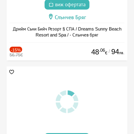
виж офертата
Слънчев Бряг
Дрийм Съни Бийч Резорт § СПА / Dreams Sunny Beach
Resort and Spa / - Слънчев бряг
-15%
.06
94
48
/
лв.
€
56.75€