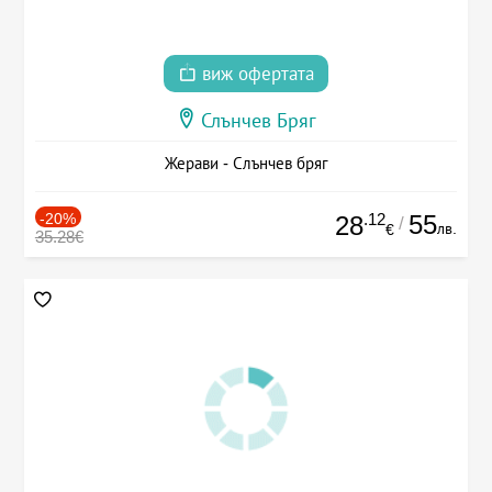
виж офертата
Слънчев Бряг
Жерави - Слънчев бряг
-20%
.12
55
28
/
лв.
€
35.28€