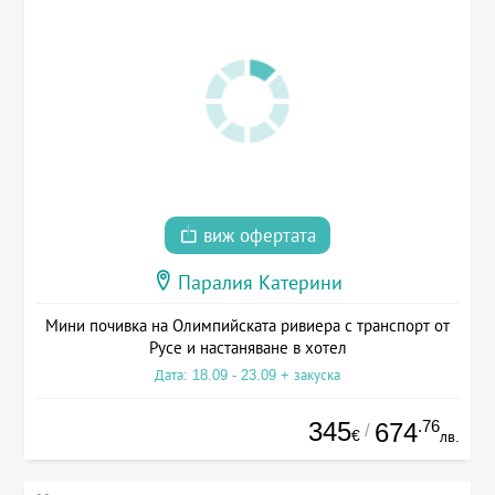
виж офертата
Паралия Катерини
Мини почивка на Олимпийската ривиера с транспорт от
Русе и настаняване в хотел
Дата: 18.09 - 23.09 + закуска
345
.76
674
/
€
лв.