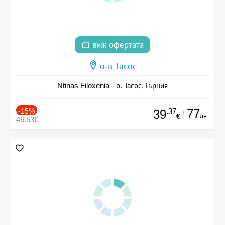
виж офертата
о-в Тасос
Ntinas Filoxenia - о. Тасос, Гърция
-15%
.37
77
39
/
лв.
€
46.53€