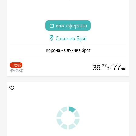
виж офертата
Слънчев Бряг
Корона - Слънчев бряг
-20%
.37
77
39
/
лв.
€
49.08€