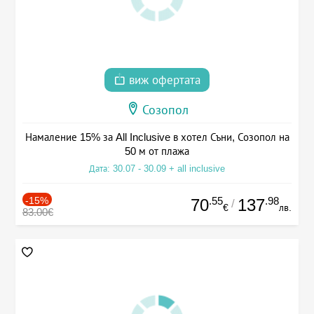
виж офертата
Созопол
Намаление 15% за All Inclusive в хотел Съни, Созопол на
50 м от плажа
Дата: 30.07 - 30.09 + all inclusive
-15%
.55
.98
70
137
/
€
лв.
83.00€