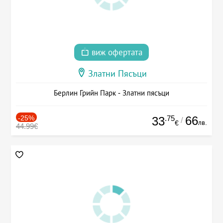
виж офертата
Златни Пясъци
Берлин Грийн Парк - Златни пясъци
-25%
.75
66
33
/
лв.
€
44.99€