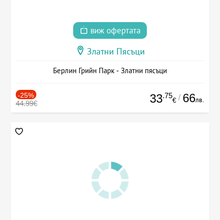
виж офертата
Златни Пясъци
Берлин Грийн Парк - Златни пясъци
-25%
.75
66
33
/
лв.
€
44.99€