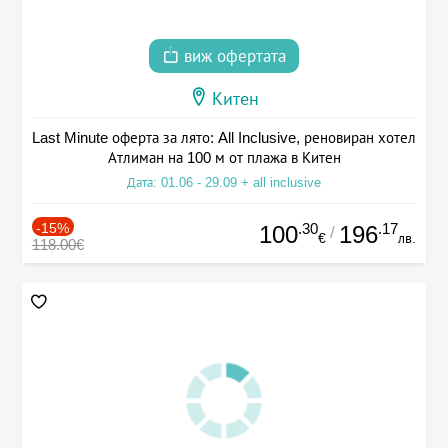
виж офертата
Китен
Last Minute оферта за лято: All Inclusive, реновиран хотел
Атлиман на 100 м от плажа в Китен
Дата: 01.06 - 29.09 + all inclusive
-15%
.30
.17
100
196
/
€
лв.
118.00€