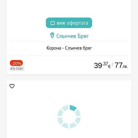
виж офертата
Слънчев Бряг
Корона - Слънчев бряг
-20%
.37
77
39
/
лв.
€
49.08€