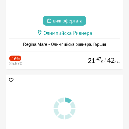
виж офертата
Олимпийска Ривиера
Regina Mare - Олимпийска ривиера, Гърция
-16%
.47
42
21
/
лв.
€
25.57€