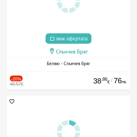
виж офертата
Слънчев Бряг
Белвю - Слънчев бряг
-20%
.86
76
38
/
лв.
€
48.57€