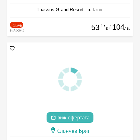
Thassos Grand Resort - о. Тасос
-15%
.17
104
53
/
лв.
€
62.38€
виж офертата
Слънчев Бряг