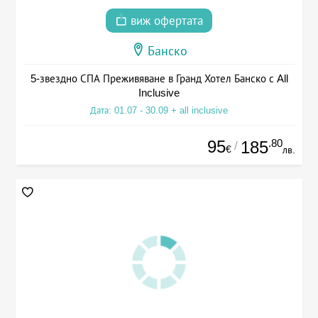
виж офертата
Банско
5-звездно СПА Преживяване в Гранд Хотел Банско с All
Inclusive
Дата: 01.07 - 30.09 + all inclusive
95
.80
185
/
€
лв.