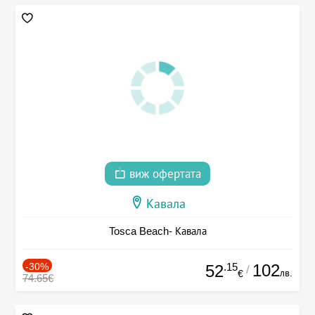
виж офертата
Кавала
Tosca Beach- Кавала
-30%
.15
102
52
/
лв.
€
74.65€