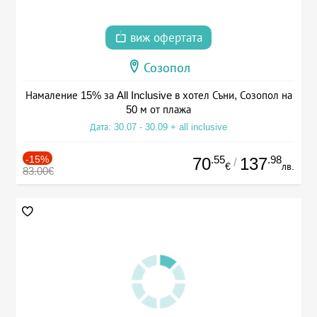
виж офертата
Созопол
Намаление 15% за All Inclusive в хотел Съни, Созопол на
50 м от плажа
Дата: 30.07 - 30.09 + all inclusive
-15%
.55
.98
70
137
/
€
лв.
83.00€