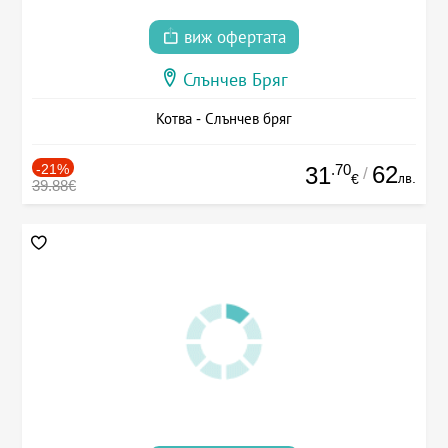
виж офертата
Слънчев Бряг
Котва - Слънчев бряг
-21%
.70
62
31
/
лв.
€
39.88€