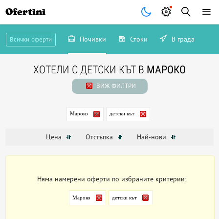
Ofertini
Почивки
Стоки
В града
Всички оферти
ХОТЕЛИ С ДЕТСКИ КЪТ В
МАРОКО
ВИЖ ФИЛТРИ
Мароко
детски кът
Цена
Отстъпка
Най-нови
Няма намерени оферти по избраните критерии:
Мароко
детски кът