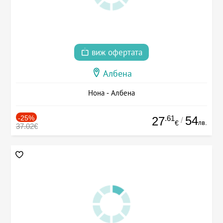
виж офертата
Албена
Нона - Албена
-25%
.61
54
27
/
лв.
€
37.02€