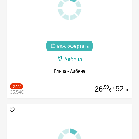
виж офертата
Албена
Елица - Албена
-25%
.59
52
26
/
лв.
€
35.54€