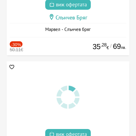
виж офертата
Слънчев Бряг
Марвел - Слънчев бряг
-30%
.28
69
35
/
лв.
€
50.11€
виж офертата