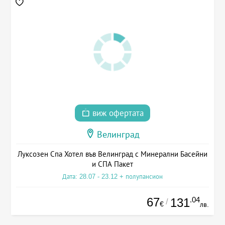
виж офертата
Велинград
Луксозен Спа Хотел във Велинград с Минерални Басейни
и СПА Пакет
Дата: 28.07 - 23.12 + полупансион
67
.04
131
/
€
лв.