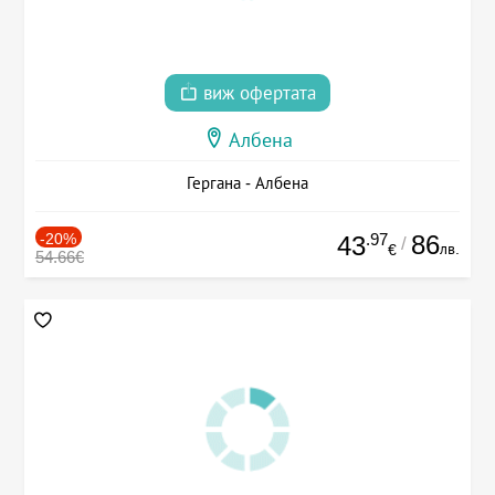
виж офертата
Албена
Гергана - Албена
-20%
.97
86
43
/
лв.
€
54.66€