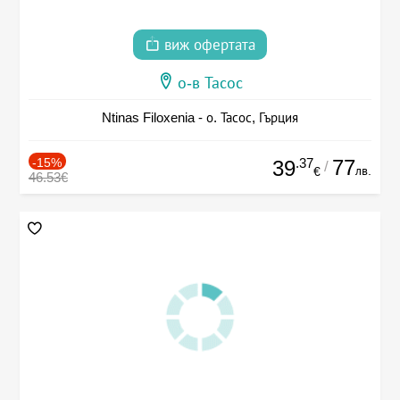
виж офертата
о-в Тасос
Ntinas Filoxenia - о. Тасос, Гърция
-15%
.37
77
39
/
лв.
€
46.53€