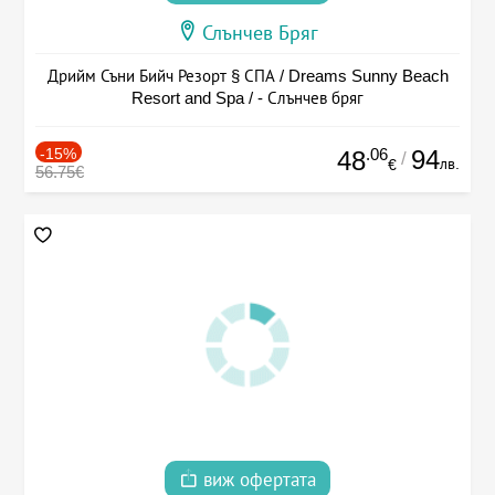
Слънчев Бряг
Дрийм Съни Бийч Резорт § СПА / Dreams Sunny Beach
Resort and Spa / - Слънчев бряг
-15%
.06
94
48
/
лв.
€
56.75€
виж офертата