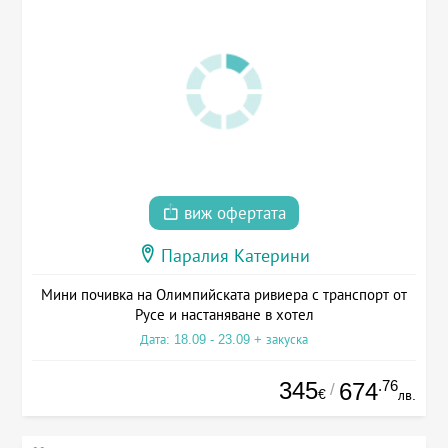
виж офертата
Паралия Катерини
Мини почивка на Олимпийската ривиера с транспорт от
Русе и настаняване в хотел
Дата: 18.09 - 23.09 + закуска
345
.76
674
/
€
лв.