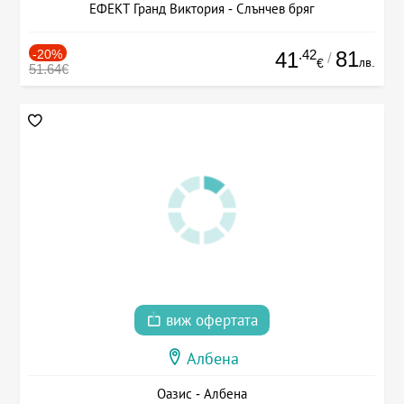
ЕФЕКТ Гранд Виктория - Слънчев бряг
-20%
.42
81
41
/
лв.
€
51.64€
виж офертата
Албена
Оазис - Албена