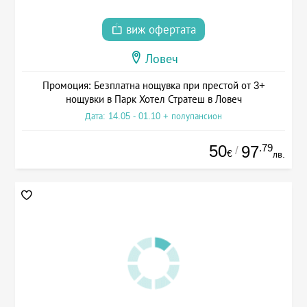
виж офертата
Ловеч
Промоция: Безплатна нощувка при престой от 3+
нощувки в Парк Хотел Стратеш в Ловеч
Дата: 14.05 - 01.10 + полупансион
50
.79
97
/
€
лв.