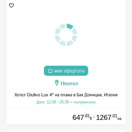
виж офертата
Неапол
Хотел Giulivo Lux 4* на плажа в Бая Домиция, Италия
Дата: 12.09 - 26.09 + полупансион
.81
.01
647
1267
/
€
лв.