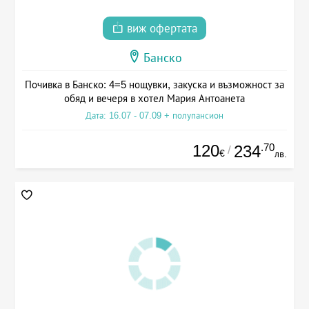
виж офертата
Банско
Почивка в Банско: 4=5 нощувки, закуска и възможност за
обяд и вечеря в хотел Мария Антоанета
Дата: 16.07 - 07.09 + полупансион
120
.70
234
/
€
лв.