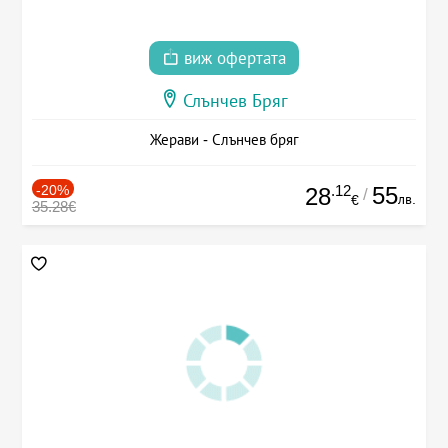
виж офертата
Слънчев Бряг
Жерави - Слънчев бряг
-20%
.12
55
28
/
лв.
€
35.28€