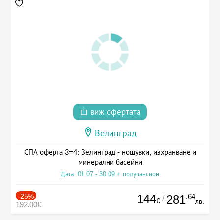
виж офертата
Велинград
СПА оферта 3=4: Велинград - нощувки, изхранване и
минерални басейни
Дата: 01.07 - 30.09 + полупансион
-25%
144
.64
281
/
€
лв.
192.00€