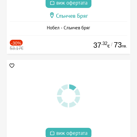
виж офертата
Слънчев Бряг
Нобел - Слънчев бряг
-30%
.32
73
37
/
лв.
€
53.17€
виж офертата