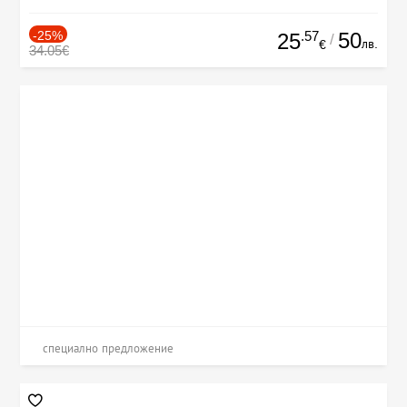
-25%
.57
50
25
/
лв.
€
34.05€
специално предложение