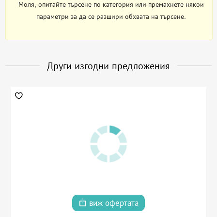
Моля, опитайте търсене по категория или премахнете някои
параметри за да се разшири обхвата на търсене.
Други изгодни предложения
виж офертата