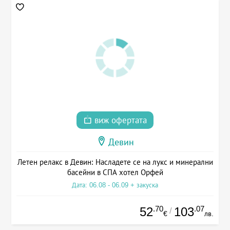
виж офертата
Девин
Летен релакс в Девин: Насладете се на лукс и минерални
басейни в СПА хотел Орфей
Дата: 06.08 - 06.09 + закуска
.70
.07
52
103
/
€
лв.