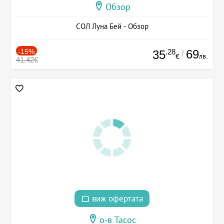
Обзор
СОЛ Луна Бей - Обзор
-15%
.28
69
35
/
лв.
€
41.42€
виж офертата
о-в Тасос