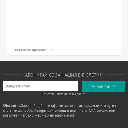
специално предложение
АБОНИРАЙ СЕ ЗА НАШИЯ Е-БЮЛЕТИН
Без спам. Отказ по всяко време.
Ofertini
събира най-добрите оферти за почивки, продукти и услуги с
отстъпки до -60%. Резервирай уикенд в планината, СПА релакс или
пазарувай изгодно – всичко на едно място!