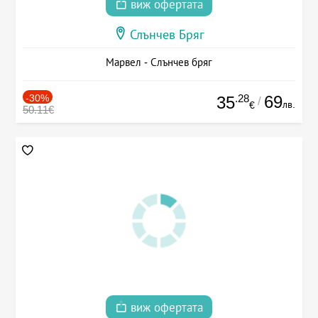
виж офертата
Слънчев Бряг
Марвел - Слънчев бряг
-30%
.28
69
35
/
лв.
€
50.11€
виж офертата