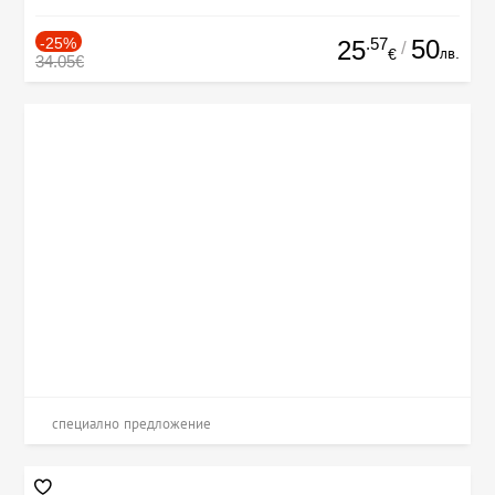
-25%
.57
50
25
/
лв.
€
34.05€
специално предложение