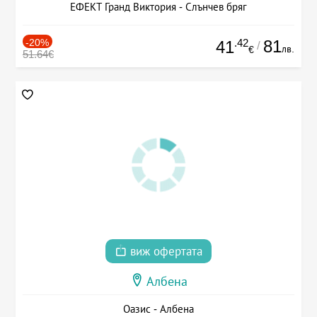
ЕФЕКТ Гранд Виктория - Слънчев бряг
-20%
.42
81
41
/
лв.
€
51.64€
виж офертата
Албена
Оазис - Албена