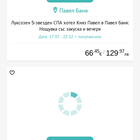
Павел Баня
Луксозен 5-звезден СПА хотел Княз Павел в Павел баня:
Нощувка със закуска и вечеря
Дата: 17.07 - 22.12 + полупансион
.45
.97
66
129
/
€
лв.