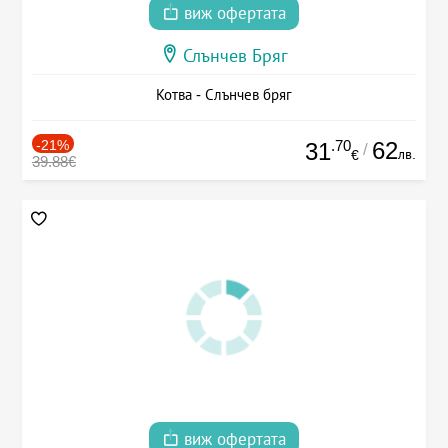
виж офертата
Слънчев Бряг
Котва - Слънчев бряг
-21%
.70
62
31
/
лв.
€
39.88€
виж офертата