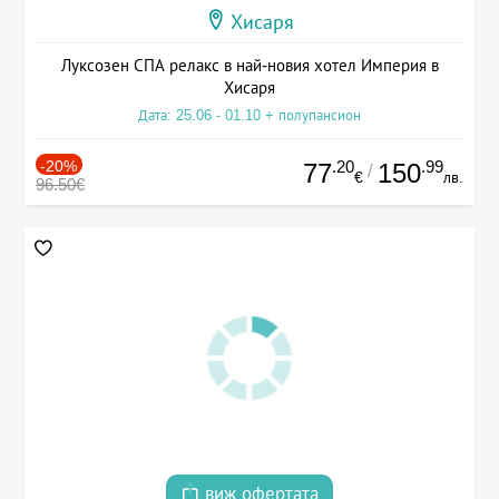
Хисаря
Луксозен СПА релакс в най-новия хотел Империя в
Хисаря
Дата: 25.06 - 01.10 + полупансион
-20%
.20
.99
77
150
/
€
лв.
96.50€
виж офертата