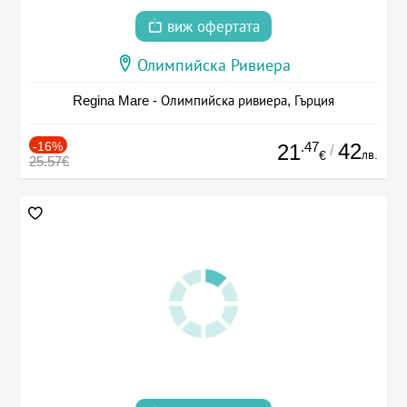
виж офертата
Олимпийска Ривиера
Regina Mare - Олимпийска ривиера, Гърция
-16%
.47
42
21
/
лв.
€
25.57€