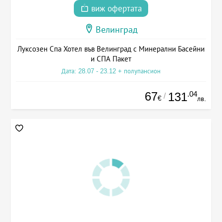
виж офертата
Велинград
Луксозен Спа Хотел във Велинград с Минерални Басейни
и СПА Пакет
Дата: 28.07 - 23.12 + полупансион
67
.04
131
/
€
лв.