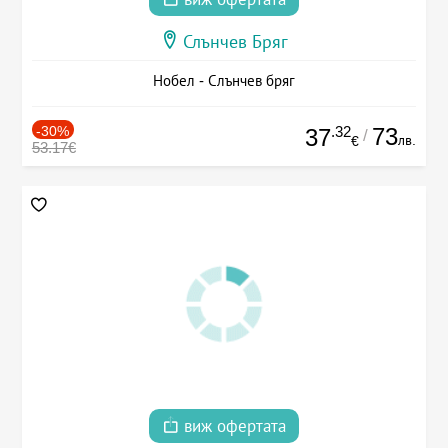
Слънчев Бряг
Нобел - Слънчев бряг
-30%
.32
73
37
/
лв.
€
53.17€
виж офертата