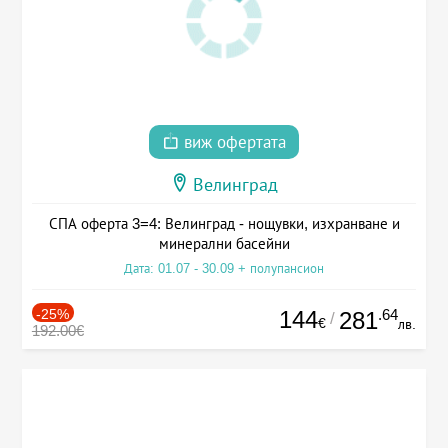
виж офертата
Велинград
СПА оферта 3=4: Велинград - нощувки, изхранване и
минерални басейни
Дата: 01.07 - 30.09 + полупансион
-25%
144
.64
281
/
€
лв.
192.00€