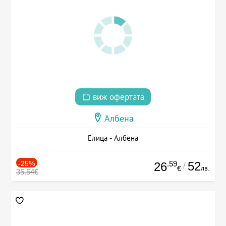
виж офертата
Албена
Елица - Албена
-25%
.59
52
26
/
лв.
€
35.54€