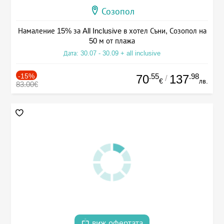
Созопол
Намаление 15% за All Inclusive в хотел Съни, Созопол на
50 м от плажа
Дата: 30.07 - 30.09 + all inclusive
-15%
.55
.98
70
137
/
€
лв.
83.00€
виж офертата