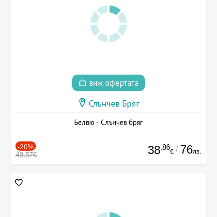
виж офертата
Слънчев Бряг
Белвю - Слънчев бряг
-20%
.86
76
38
/
лв.
€
48.57€