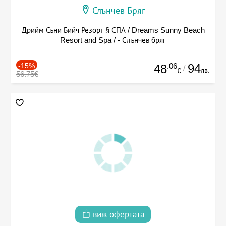
Слънчев Бряг
Дрийм Съни Бийч Резорт § СПА / Dreams Sunny Beach
Resort and Spa / - Слънчев бряг
-15%
.06
94
48
/
лв.
€
56.75€
виж офертата