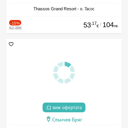
Thassos Grand Resort - о. Тасос
-15%
.17
104
53
/
лв.
€
62.38€
виж офертата
Слънчев Бряг