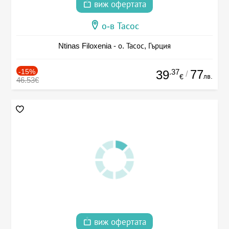
виж офертата
о-в Тасос
Ntinas Filoxenia - о. Тасос, Гърция
-15%
.37
77
39
/
лв.
€
46.53€
виж офертата