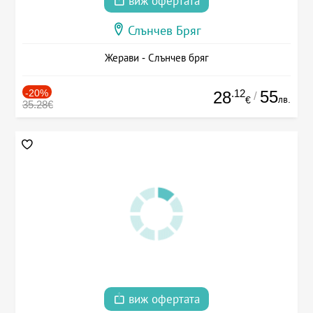
виж офертата
Слънчев Бряг
Жерави - Слънчев бряг
-20%
.12
55
28
/
лв.
€
35.28€
виж офертата