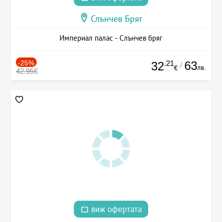
Слънчев Бряг
Империал палас - Слънчев бряг
-25%
.21
63
32
/
лв.
€
42.95€
виж офертата