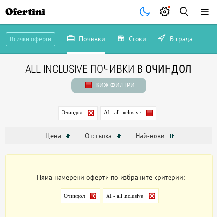
Ofertini
Почивки
Стоки
В града
Всички оферти
ALL INCLUSIVE ПОЧИВКИ В
ОЧИНДОЛ
ВИЖ ФИЛТРИ
Очиндол
AI - all inclusive
Цена
Отстъпка
Най-нови
Няма намерени оферти по избраните критерии:
Очиндол
AI - all inclusive