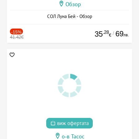
Обзор
СОЛ Луна Бей - Обзор
-15%
.28
69
35
/
лв.
€
41.42€
виж офертата
о-в Тасос