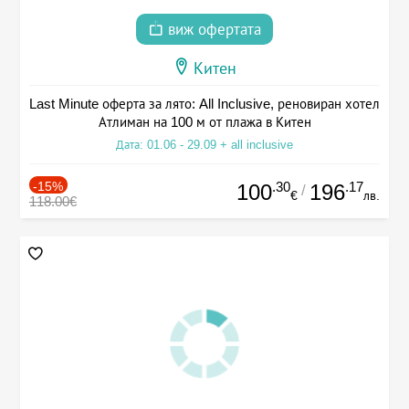
виж офертата
Китен
Last Minute оферта за лято: All Inclusive, реновиран хотел
Атлиман на 100 м от плажа в Китен
Дата: 01.06 - 29.09 + all inclusive
-15%
.30
.17
100
196
/
€
лв.
118.00€