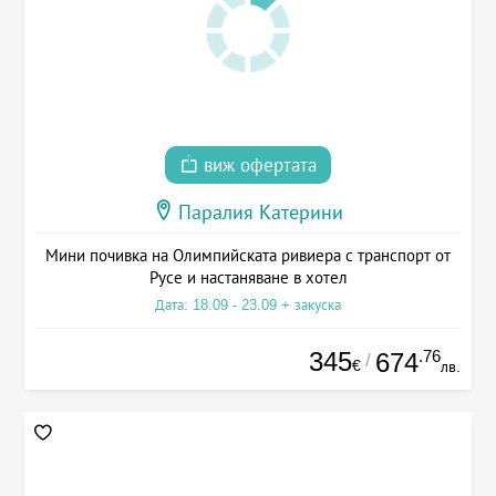
виж офертата
Паралия Катерини
Мини почивка на Олимпийската ривиера с транспорт от
Русе и настаняване в хотел
Дата: 18.09 - 23.09 + закуска
345
.76
674
/
€
лв.