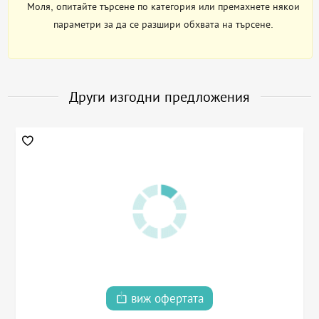
Моля, опитайте търсене по категория или премахнете някои
параметри за да се разшири обхвата на търсене.
Други изгодни предложения
виж офертата