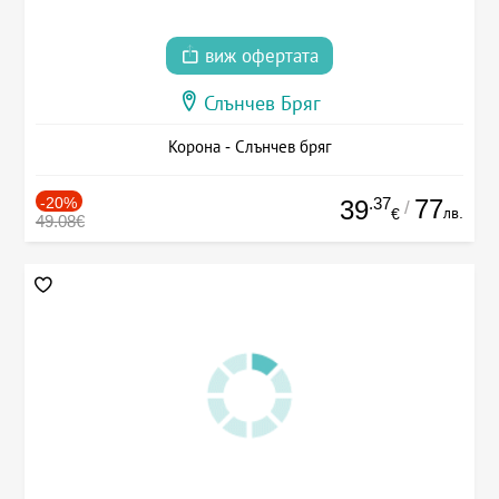
виж офертата
Слънчев Бряг
Корона - Слънчев бряг
-20%
.37
77
39
/
лв.
€
49.08€