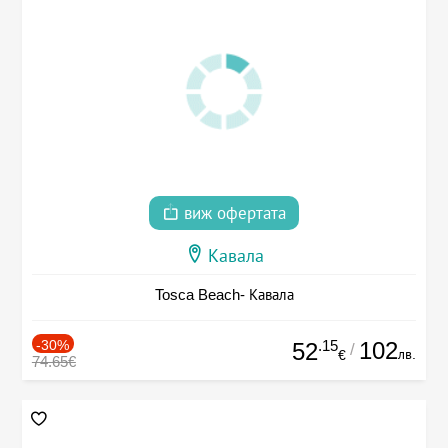
виж офертата
Кавала
Tosca Beach- Кавала
-30%
.15
102
52
/
лв.
€
74.65€