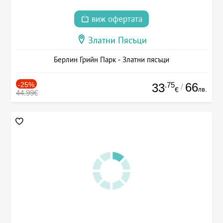
виж офертата
Златни Пясъци
Берлин Грийн Парк - Златни пясъци
-25%
.75
66
33
/
лв.
€
44.99€