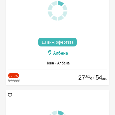
виж офертата
Албена
Нона - Албена
-25%
.61
54
27
/
лв.
€
37.02€