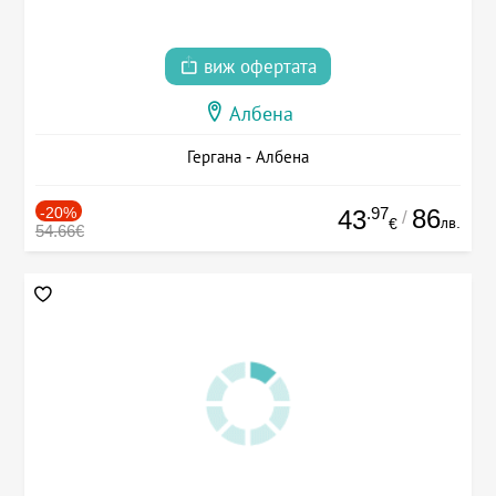
виж офертата
Албена
Гергана - Албена
-20%
.97
86
43
/
лв.
€
54.66€