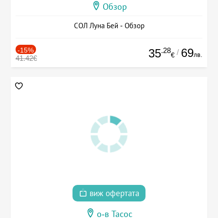
Обзор
СОЛ Луна Бей - Обзор
-15%
.28
69
35
/
лв.
€
41.42€
виж офертата
о-в Тасос