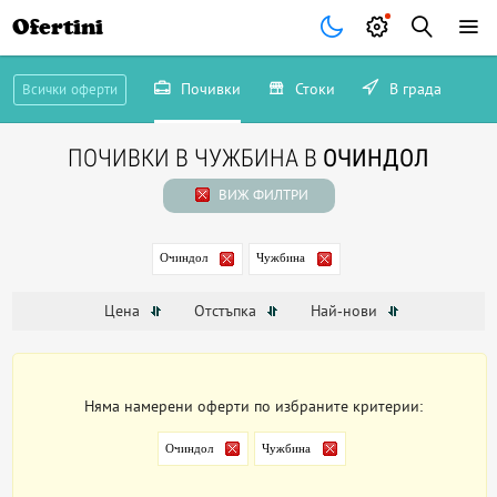
Ofertini
Почивки
Стоки
В града
Всички оферти
ПОЧИВКИ В ЧУЖБИНА В
ОЧИНДОЛ
ВИЖ ФИЛТРИ
Очиндол
Чужбина
Цена
Отстъпка
Най-нови
Няма намерени оферти по избраните критерии:
Очиндол
Чужбина