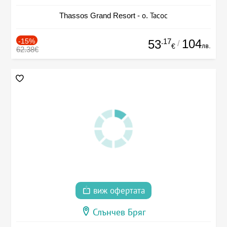
Thassos Grand Resort - о. Тасос
-15%
.17
104
53
/
лв.
€
62.38€
виж офертата
Слънчев Бряг