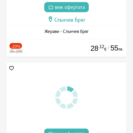
виж офертата
Слънчев Бряг
Жерави - Слънчев бряг
-20%
.12
55
28
/
лв.
€
35.28€