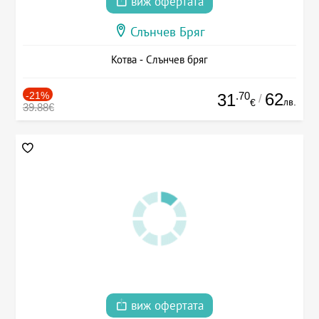
виж офертата
Слънчев Бряг
Котва - Слънчев бряг
-21%
.70
62
31
/
лв.
€
39.88€
виж офертата