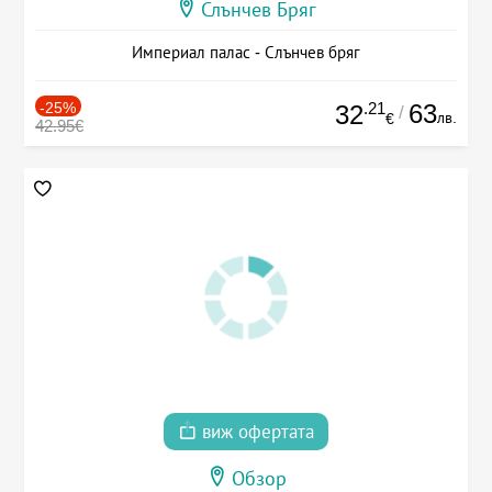
Слънчев Бряг
Империал палас - Слънчев бряг
-25%
.21
63
32
/
лв.
€
42.95€
виж офертата
Обзор