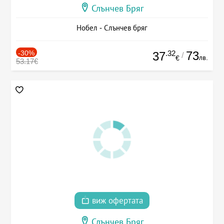
Слънчев Бряг
Нобел - Слънчев бряг
-30%
.32
73
37
/
лв.
€
53.17€
виж офертата
Слънчев Бряг