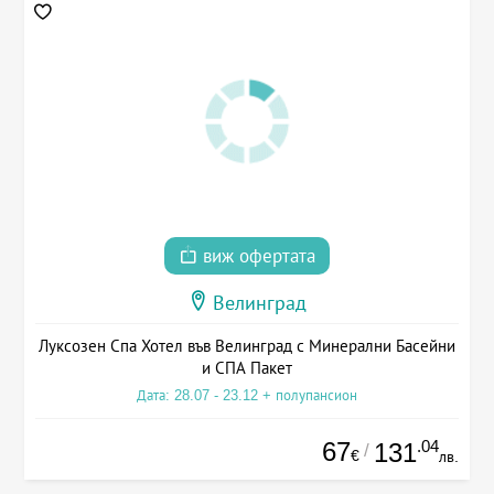
виж офертата
Велинград
Луксозен Спа Хотел във Велинград с Минерални Басейни
и СПА Пакет
Дата: 28.07 - 23.12 + полупансион
67
.04
131
/
€
лв.