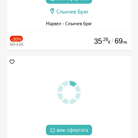
Слънчев Бряг
Марвел - Слънчев бряг
-30%
.28
69
35
/
лв.
€
50.11€
виж офертата