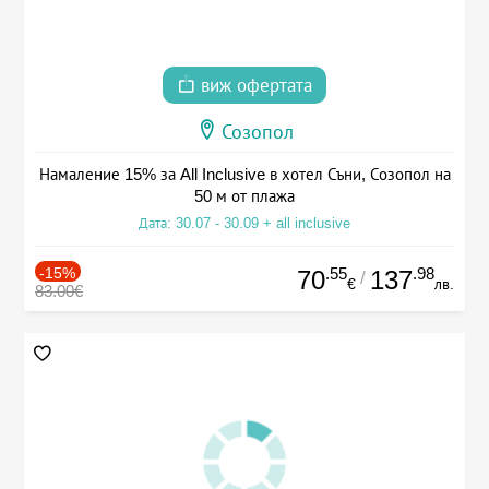
виж офертата
Созопол
Намаление 15% за All Inclusive в хотел Съни, Созопол на
50 м от плажа
Дата: 30.07 - 30.09 + all inclusive
-15%
.55
.98
70
137
/
€
лв.
83.00€