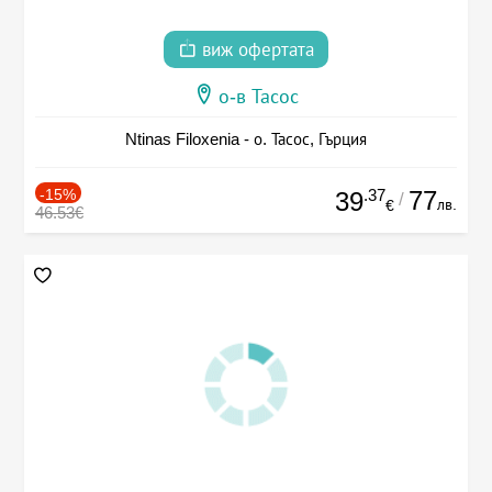
виж офертата
о-в Тасос
Ntinas Filoxenia - о. Тасос, Гърция
-15%
.37
77
39
/
лв.
€
46.53€