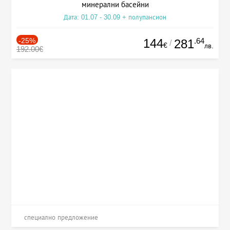
минерални басейни
Дата: 01.07 - 30.09 + полупансион
-25%
144
.64
281
/
€
лв.
192.00€
специално предложение