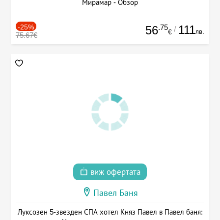
Мирамар - Обзор
-25%
.75
111
56
/
лв.
€
75.67€
виж офертата
Павел Баня
Луксозен 5-звезден СПА хотел Княз Павел в Павел баня: