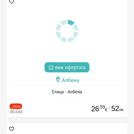
виж офертата
Албена
Елица - Албена
-25%
.59
52
26
/
лв.
€
35.54€