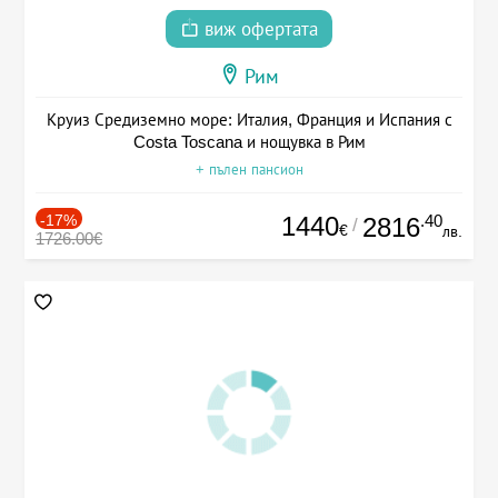
виж офертата
Рим
Круиз Средиземно море: Италия, Франция и Испания с
Costa Toscana и нощувка в Рим
+ пълен пансион
-17%
1440
.40
2816
/
€
лв.
1726.00€