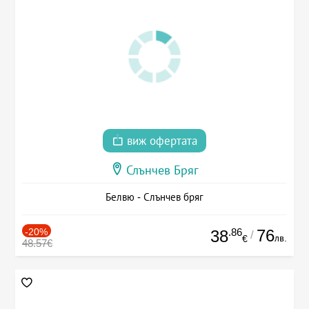
виж офертата
Слънчев Бряг
Белвю - Слънчев бряг
-20%
.86
76
38
/
лв.
€
48.57€