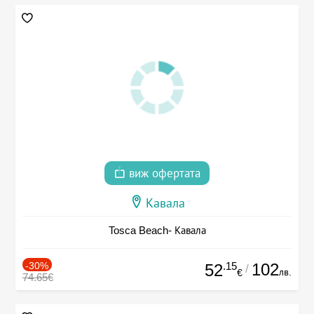
виж офертата
Кавала
Tosca Beach- Кавала
-30%
.15
102
52
/
лв.
€
74.65€