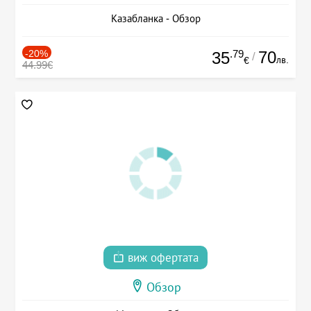
Казабланка - Обзор
-20%
.79
70
35
/
лв.
€
44.99€
виж офертата
Обзор