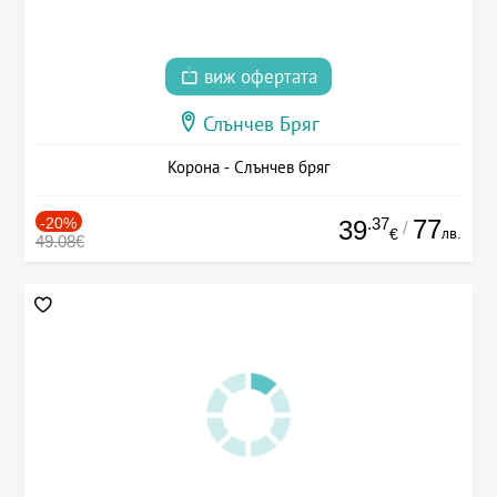
виж офертата
Слънчев Бряг
Корона - Слънчев бряг
-20%
.37
77
39
/
лв.
€
49.08€