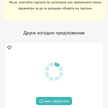
Моля, опитайте търсене по категория или премахнете някои
параметри за да се разшири обхвата на търсене.
Други изгодни предложения
виж офертата