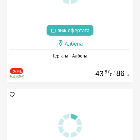
виж офертата
Албена
Гергана - Албена
-20%
.97
86
43
/
лв.
€
54.66€