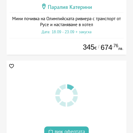
Паралия Катерини
Мини почивка на Олимпийската ривиера с транспорт от
Русе и настаняване в хотел
Дата: 18.09 - 23.09 + закуска
345
.76
674
/
€
лв.
виж офертата