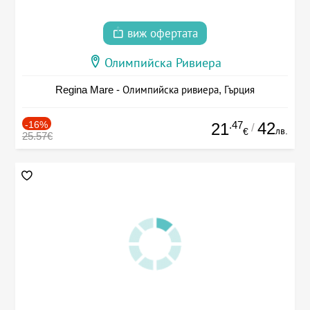
виж офертата
Олимпийска Ривиера
Regina Mare - Олимпийска ривиера, Гърция
-16%
.47
42
21
/
лв.
€
25.57€