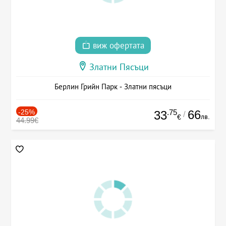
виж офертата
Златни Пясъци
Берлин Грийн Парк - Златни пясъци
-25%
.75
66
33
/
лв.
€
44.99€