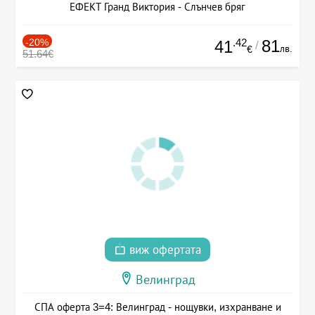
ЕФЕКТ Гранд Виктория - Слънчев бряг
-20%
.42
81
41
/
лв.
€
51.64€
виж офертата
Велинград
СПА оферта 3=4: Велинград - нощувки, изхранване и