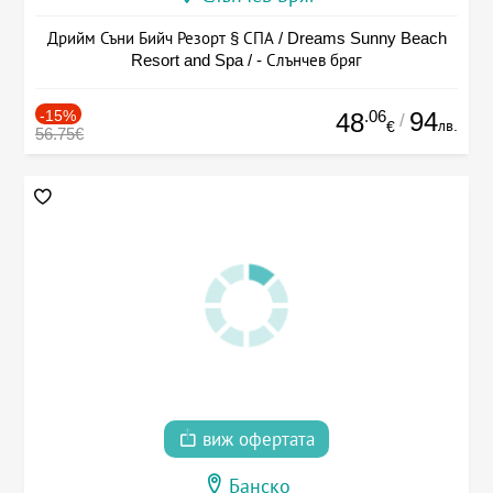
Дрийм Съни Бийч Резорт § СПА / Dreams Sunny Beach
Resort and Spa / - Слънчев бряг
-15%
.06
94
48
/
лв.
€
56.75€
виж офертата
Банско