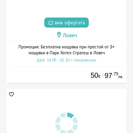
виж офертата
Ловеч
Промоция: Безплатна нощувка при престой от 3+
нощувки в Парк Хотел Стратеш в Ловеч
Дата: 14.05 - 01.10 + полупансион
50
.79
97
/
€
лв.