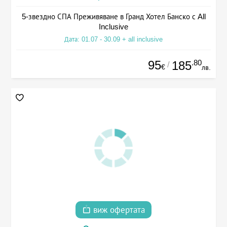
5-звездно СПА Преживяване в Гранд Хотел Банско с All
Inclusive
Дата: 01.07 - 30.09 + all inclusive
95
.80
185
/
€
лв.
виж офертата