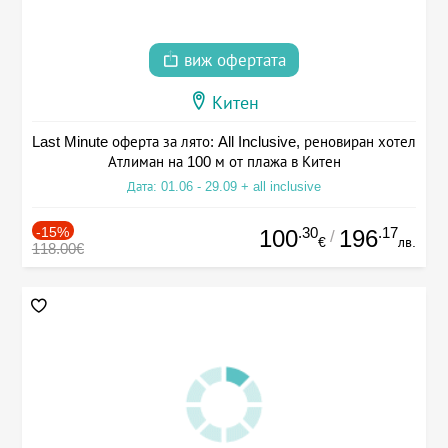
виж офертата
Китен
Last Minute оферта за лято: All Inclusive, реновиран хотел
Атлиман на 100 м от плажа в Китен
Дата: 01.06 - 29.09 + all inclusive
-15%
.30
.17
100
196
/
€
лв.
118.00€