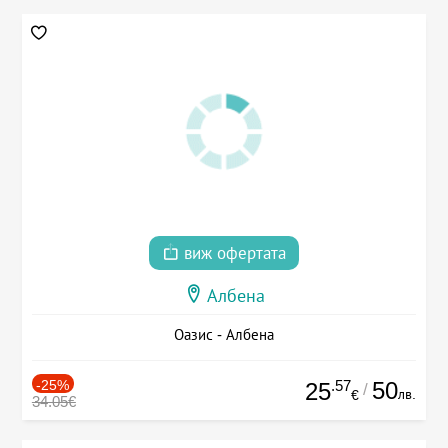
виж офертата
Албена
Оазис - Албена
-25%
.57
50
25
/
лв.
€
34.05€