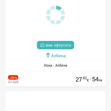
виж офертата
Албена
Нона - Албена
-25%
.61
54
27
/
лв.
€
37.02€