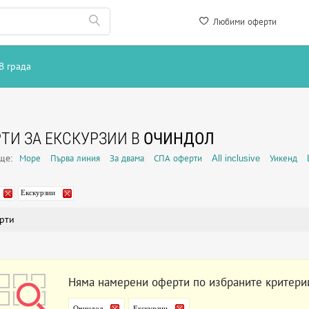
Любими оферти
В града
ТИ ЗА ЕКСКУРЗИИ В
ОЧИНДОЛ
още:
Море
Първа линия
За двама
СПА оферти
All inclusive
Уикенд
Екскурзии
рти
Няма намерени оферти по избраните критери
Очиндол
Екскурзии