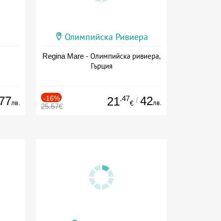
Олимпийска Ривиера
Regina Mare - Олимпийска ривиера,
Гърция
77
-16%
.47
42
21
/
лв.
лв.
€
25.57€