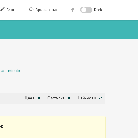
Блог
Връзка с нас
Dark
Last minute
Цена
Отстъпка
Най-нови
и: