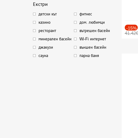
Екстри
детски кът
фитнес
казино
дом. любимци
-15%
ресторант
вътрешен басейн
41.42
минерален басейн
Wi-Fi интернет
джакузи
външен басейн
сауна
парна баня