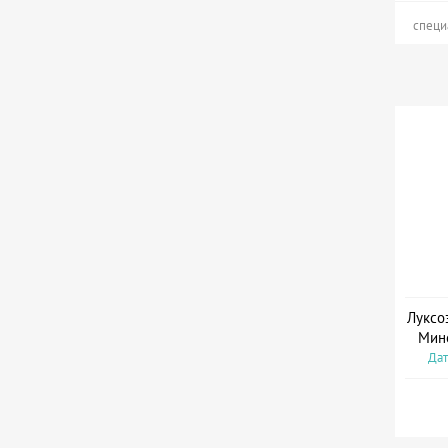
специ
Луксо
Мин
Дат