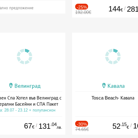
-25%
144
28
/
ално предложение
€
192.00€
Велинград
Кавала
зен Спа Хотел във Велинград с
Tosca Beach- Кавала
ерални Басейни и СПА Пакет
а: 28.07 - 23.12 + полупансион
67
.04
-30%
.15
1
131
52
/
/
€
лв.
€
74.65€