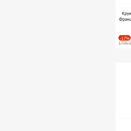
Круи
Франц
-17%
1726.