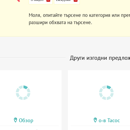
Моля, опитайте търсене по категория или пре
разшири обхвата на търсене.
Други изгодни предло
Обзор
о-в Тасос