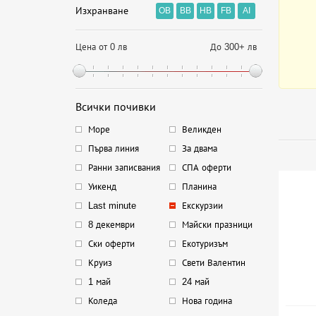
Изхранване
OB
BB
HB
FB
AI
Цена от 0 лв
До 300+ лв
Всички почивки
Море
Великден
Първа линия
За двама
Ранни записвания
СПА оферти
Уикенд
Планина
Last minute
Екскурзии
8 декември
Майски празници
Ски оферти
Екотуризъм
Круиз
Свети Валентин
1 май
24 май
Коледа
Нова година