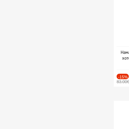
Нама
хот
Дат
-15%
83.00