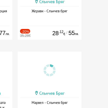
Слънчев Бряг
ърция
Жерави - Слънчев бряг
77
-20%
.12
55
28
/
лв.
лв.
€
35.28€
и
Слънчев Бряг
ката
Марвел - Слънчев бряг
е и