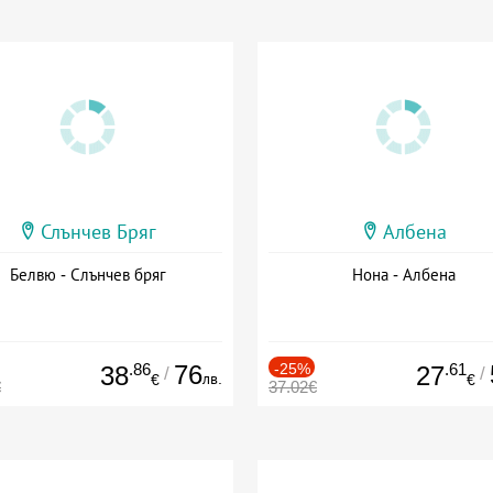
Слънчев Бряг
Албена
Белвю - Слънчев бряг
Нона - Албена
.86
76
-25%
.61
38
27
/
/
лв.
€
€
€
37.02€