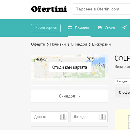
Ofertini
Почивки
Стоки
Всички оферти
Оферти
Почивки
Очиндол
Екскурзии
❯
❯
❯
ОФЕР
Вижте 
Отиди към картата
Очиндол
0 офе
Очиндол