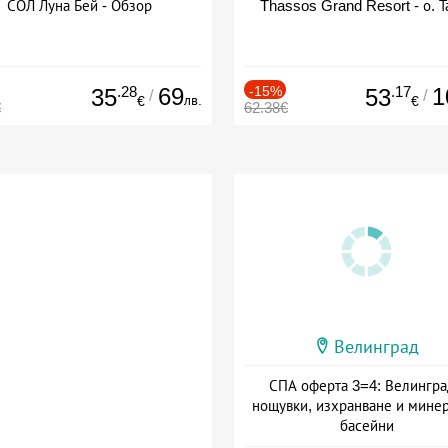
СОЛ Луна Бей - Обзор
Thassos Grand Resort - о. Т
.28
69
-15%
.17
1
35
53
/
/
лв.
€
€
€
62.38€
Велинград
СПА оферта 3=4: Велингра
нощувки, изхранване и мине
басейни
Дата: 01.07 - 30.09 + полупан