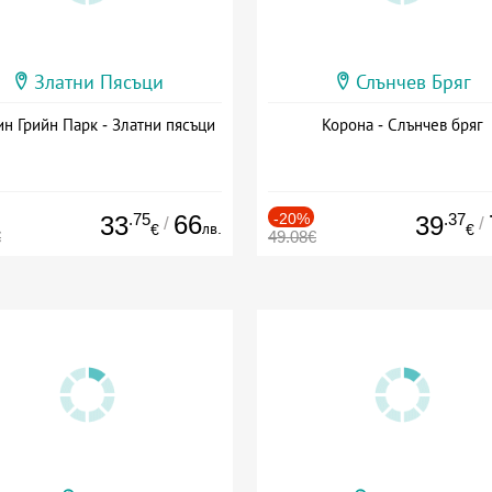
Златни Пясъци
Слънчев Бряг
н Грийн Парк - Златни пясъци
Корона - Слънчев бряг
.75
66
-20%
.37
33
39
/
/
лв.
€
€
€
49.08€