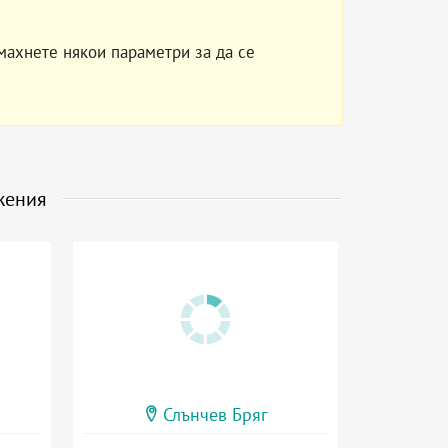
махнете някои параметри за да се
жения
Слънчев Бряг