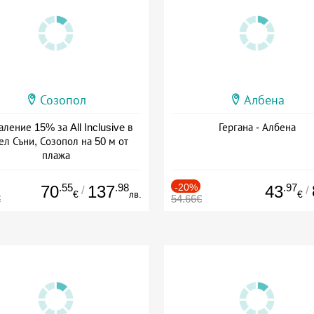
Созопол
Албена
ление 15% за All Inclusive в
Гергана - Албена
ел Съни, Созопол на 50 м от
плажа
а: 30.07 - 30.09 + all inclusive
.55
.98
-20%
.97
70
137
43
/
/
€
лв.
€
€
54.66€