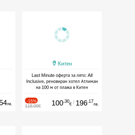
Китен
Last Minute оферта за лято: All
Inclusive, реновиран хотел Атлиман
на 100 м от плажа в Китен
Дата: 01.06 - 29.09 + all inclusive
54
-15%
.30
.17
100
196
/
лв.
€
лв.
118.00€