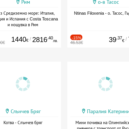
Рим
о-в Тасос
з Средиземно море: Италия,
Ntinas Filoxenia - о. Тасос, Г
ия и Испания с Costa Toscana
и нощувка в Рим
+ пълен пансион
1440
.40
-15%
.37
2816
39
/
/
€
лв.
€
00€
46.53€
Слънчев Бряг
Паралия Катерин
Котва - Слънчев бряг
Мини почивка на Олимпийс
ривиера с транспорт от Рус