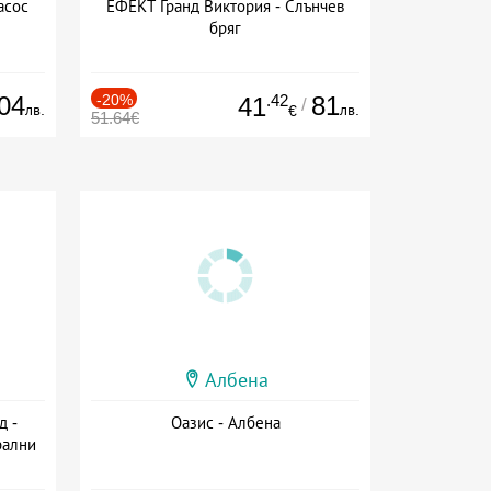
асос
ЕФЕКТ Гранд Виктория - Слънчев
бряг
04
-20%
.42
81
41
/
лв.
лв.
€
51.64€
Албена
д -
Оазис - Албена
рални
сион