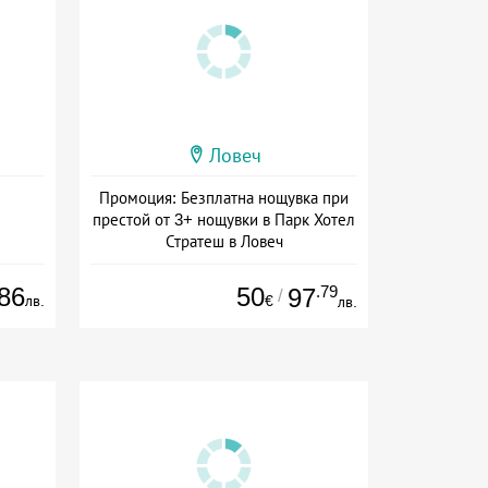
Ловеч
Промоция: Безплатна нощувка при
престой от 3+ нощувки в Парк Хотел
Стратеш в Ловеч
Дата: 14.05 - 01.10 + полупансион
86
50
.79
97
/
лв.
€
лв.