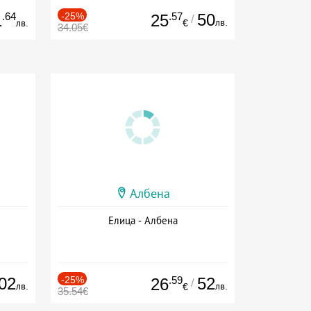
.64
-25%
.57
50
1
25
/
лв.
лв.
€
34.05€
Албена
Елица - Албена
02
-25%
.59
52
26
/
лв.
лв.
€
35.54€