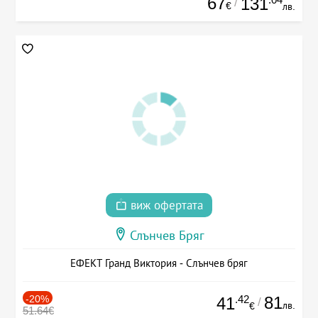
67
131
/
€
лв.
виж офертата
Слънчев Бряг
ЕФЕКТ Гранд Виктория - Слънчев бряг
-20%
.42
81
41
/
лв.
€
51.64€