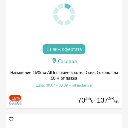
виж офертата
Созопол
Намаление 15% за All Inclusive в хотел Съни, Созопол на
50 м от плажа
Дата: 30.07 - 30.09 + all inclusive
-15%
.55
.98
70
137
/
€
лв.
83.00€