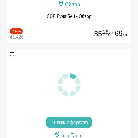
Обзор
СОЛ Луна Бей - Обзор
-15%
.28
69
35
/
лв.
€
41.42€
виж офертата
о-в Тасос