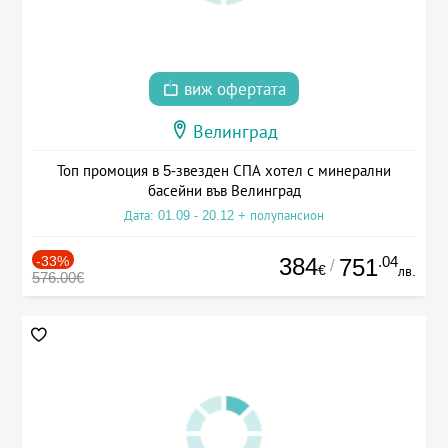
виж офертата
Велинград
Топ промоция в 5-звезден СПА хотел с минерални
басейни във Велинград
Дата: 01.09 - 20.12 + полупансион
-33%
384
.04
751
/
€
лв.
576.00€