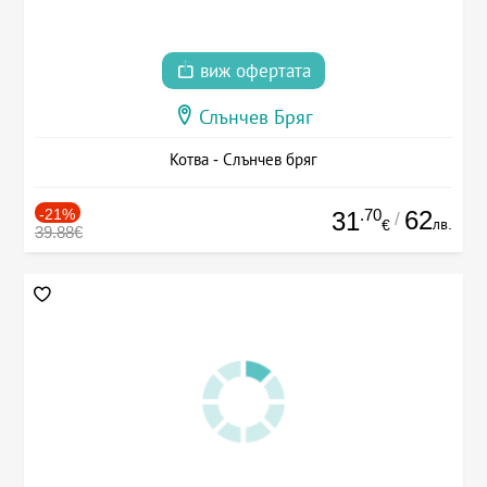
виж офертата
Слънчев Бряг
Котва - Слънчев бряг
-21%
.70
62
31
/
лв.
€
39.88€