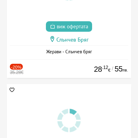
виж офертата
Слънчев Бряг
Жерави - Слънчев бряг
-20%
.12
55
28
/
лв.
€
35.28€