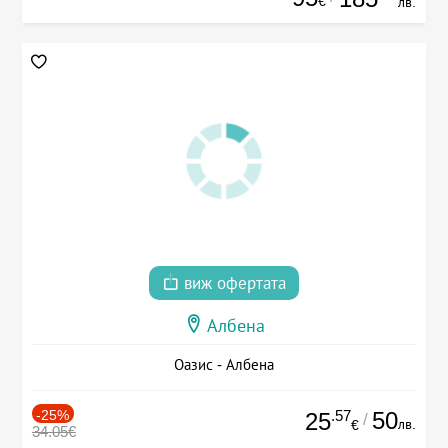
€
лв.
виж офертата
Албена
Оазис - Албена
-25%
.57
50
25
/
лв.
€
34.05€