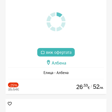
виж офертата
Албена
Елица - Албена
-25%
.59
52
26
/
лв.
€
35.54€