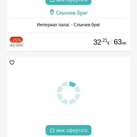
Слънчев Бряг
Империал палас - Слънчев бряг
-25%
.21
63
32
/
лв.
€
42.95€
виж офертата