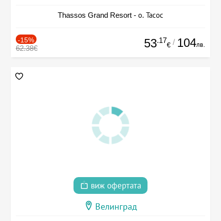
Thassos Grand Resort - о. Тасос
-15%
.17
104
53
/
лв.
€
62.38€
виж офертата
Велинград