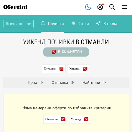
Ofertini
Почивки
Стоки
В града
Всички оферти
УИКЕНД ПОЧИВКИ В
ОТМАНЛИ
ВИЖ ФИЛТРИ
Отманли
Уикенд
Цена
Отстъпка
Най-нови
Няма намерени оферти по избраните критерии:
Отманли
Уикенд