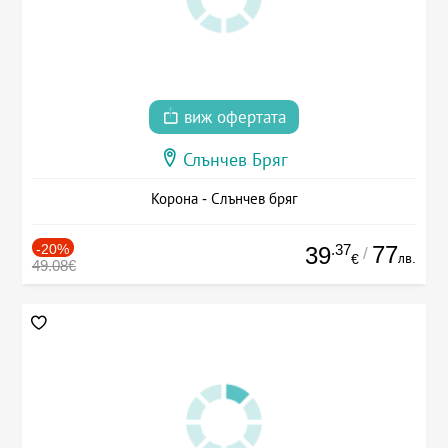
виж офертата
Слънчев Бряг
Корона - Слънчев бряг
-20%
.37
77
39
/
лв.
€
49.08€