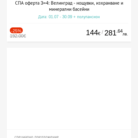
СПА оферта 3=4: Велинград - нощувки, изхранване и
минерални басейни
Дата: 01.07 - 30.09 + полупансион
-25%
144
.64
281
/
€
лв.
192.00€
специално предложение