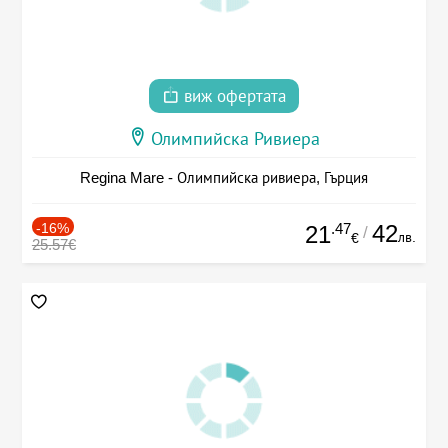
виж офертата
Олимпийска Ривиера
Regina Mare - Олимпийска ривиера, Гърция
-16%
.47
42
21
/
лв.
€
25.57€