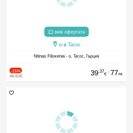
виж офертата
о-в Тасос
Ntinas Filoxenia - о. Тасос, Гърция
-15%
.37
77
39
/
лв.
€
46.53€