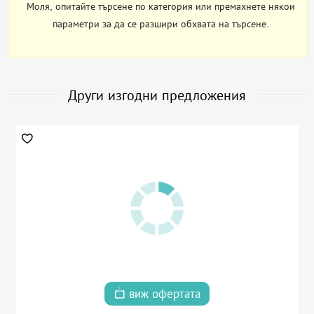
Моля, опитайте търсене по категория или премахнете някои
параметри за да се разшири обхвата на търсене.
Други изгодни предложения
виж офертата