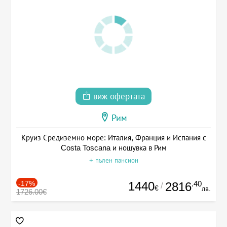
виж офертата
Рим
Круиз Средиземно море: Италия, Франция и Испания с
Costa Toscana и нощувка в Рим
+ пълен пансион
-17%
1440
.40
2816
/
€
лв.
1726.00€