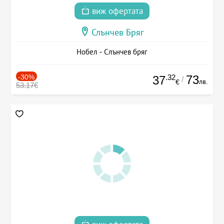
виж офертата
Слънчев Бряг
Нобел - Слънчев бряг
-30%
.32
73
37
/
лв.
€
53.17€