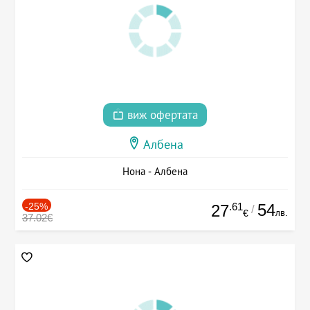
виж офертата
Албена
Нона - Албена
-25%
.61
54
27
/
лв.
€
37.02€