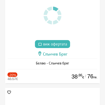
виж офертата
Слънчев Бряг
Белвю - Слънчев бряг
-20%
.86
76
38
/
лв.
€
48.57€