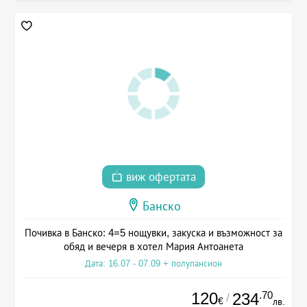
виж офертата
Банско
Почивка в Банско: 4=5 нощувки, закуска и възможност за
обяд и вечеря в хотел Мария Антоанета
Дата: 16.07 - 07.09 + полупансион
120
.70
234
/
€
лв.