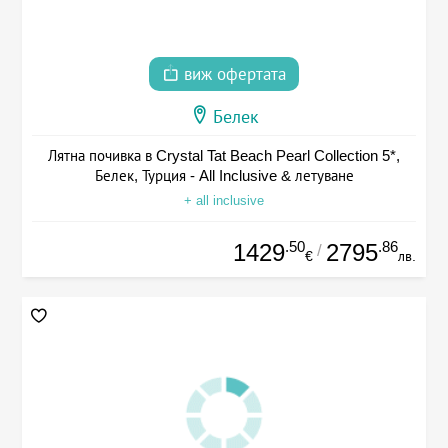
виж офертата
Белек
Лятна почивка в Crystal Tat Beach Pearl Collection 5*,
Белек, Турция - All Inclusive & летуване
+ all inclusive
.50
.86
1429
2795
/
€
лв.