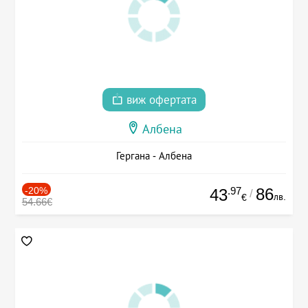
виж офертата
Албена
Гергана - Албена
-20%
.97
86
43
/
лв.
€
54.66€