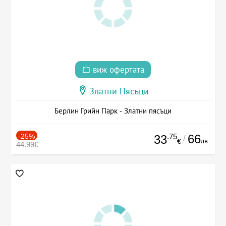
виж офертата
Златни Пясъци
Берлин Грийн Парк - Златни пясъци
-25%
.75
66
33
/
лв.
€
44.99€