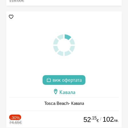
118.00€
виж офертата
Кавала
Tosca Beach- Кавала
-30%
.15
102
52
/
лв.
€
74.65€