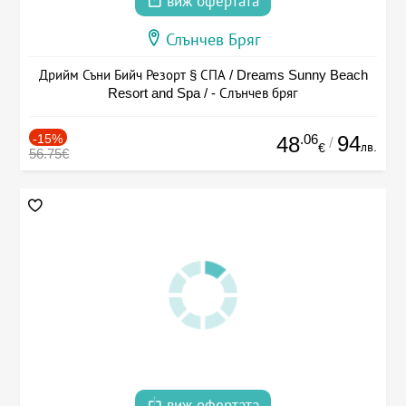
виж офертата
Слънчев Бряг
Дрийм Съни Бийч Резорт § СПА / Dreams Sunny Beach
Resort and Spa / - Слънчев бряг
-15%
.06
94
48
/
лв.
€
56.75€
виж офертата