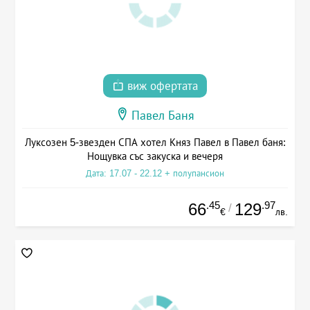
виж офертата
Павел Баня
Луксозен 5-звезден СПА хотел Княз Павел в Павел баня:
Нощувка със закуска и вечеря
Дата: 17.07 - 22.12 + полупансион
.45
.97
66
129
/
€
лв.