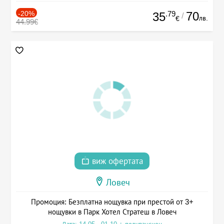
-20%
.79
70
35
/
лв.
€
44.99€
виж офертата
Ловеч
Промоция: Безплатна нощувка при престой от 3+
нощувки в Парк Хотел Стратеш в Ловеч