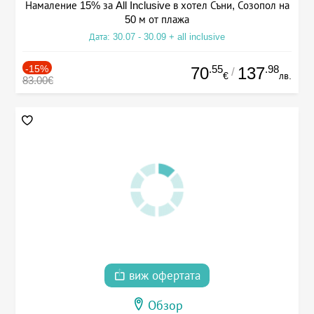
Намаление 15% за All Inclusive в хотел Съни, Созопол на
50 м от плажа
Дата: 30.07 - 30.09 + all inclusive
-15%
.55
.98
70
137
/
€
лв.
83.00€
виж офертата
Обзор