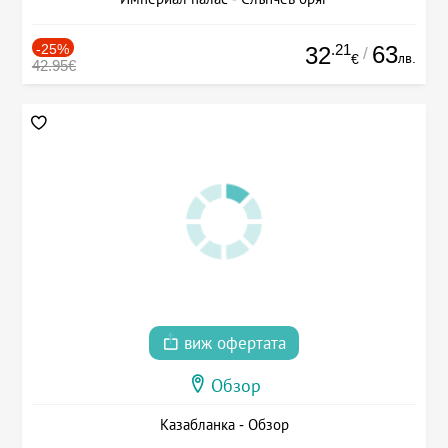
-25%
.21
63
32
/
лв.
€
42.95€
виж офертата
Обзор
Казабланка - Обзор