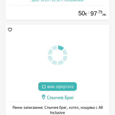
Дата: 14.05 - 01.10 + полупансион
50
.79
97
/
€
лв.
виж офертата
Слънчев Бряг
Ранни записвания: Слънчев бряг, хотел, нощувка с All
Inclusive