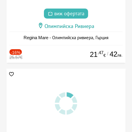
виж офертата
Олимпийска Ривиера
Regina Mare - Олимпийска ривиера, Гърция
-16%
.47
42
21
/
лв.
€
25.57€