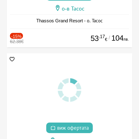
о-в Тасос
Thassos Grand Resort - о. Тасос
-15%
.17
104
53
/
лв.
€
62.38€
виж офертата