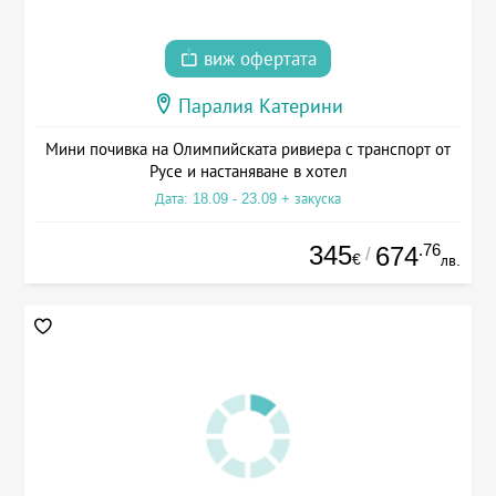
виж офертата
Паралия Катерини
Мини почивка на Олимпийската ривиера с транспорт от
Русе и настаняване в хотел
Дата: 18.09 - 23.09 + закуска
345
.76
674
/
€
лв.