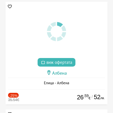
виж офертата
Албена
Елица - Албена
-25%
.59
52
26
/
лв.
€
35.54€