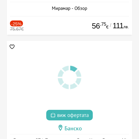
Мирамар - Обзор
-25%
.75
111
56
/
лв.
€
75.67€
виж офертата
Банско