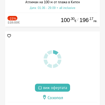
Атлиман на 100 м от плажа в Китен
Дата: 01.06 - 29.09 + all inclusive
-15%
.30
.17
100
196
/
€
лв.
118.00€
виж офертата
Созопол