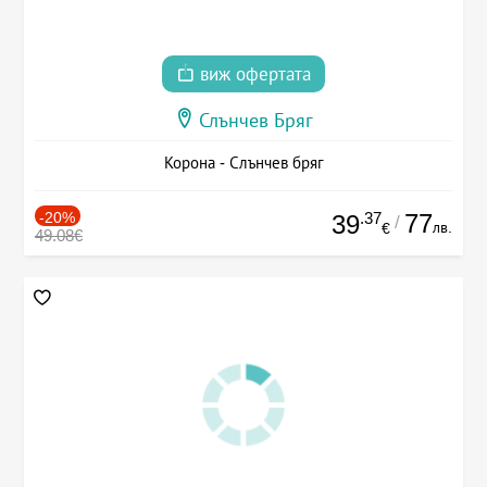
виж офертата
Слънчев Бряг
Корона - Слънчев бряг
-20%
.37
77
39
/
лв.
€
49.08€