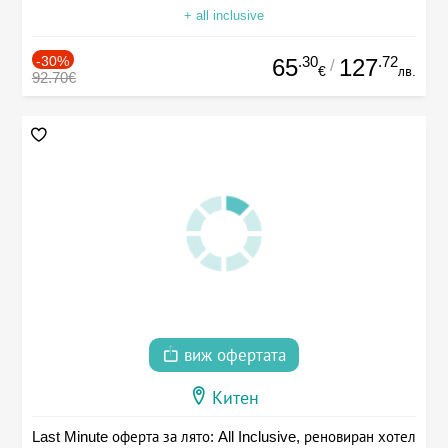
+ all inclusive
-30%
.30
.72
65
127
/
€
лв.
92.70€
виж офертата
Китен
Last Minute оферта за лято: All Inclusive, реновиран хотел