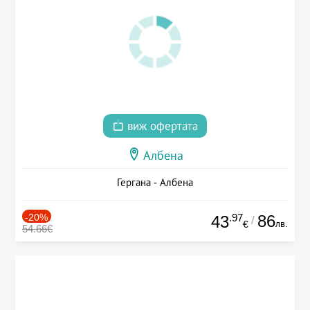
виж офертата
Албена
Гергана - Албена
-20%
.97
86
43
/
лв.
€
54.66€