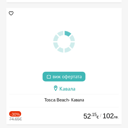
виж офертата
Кавала
Tosca Beach- Кавала
-30%
.15
102
52
/
лв.
€
74.65€