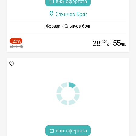
виж офертата
Слънчев Бряг
Жерави - Слънчев бряг
-20%
.12
55
28
/
лв.
€
35.28€
виж офертата