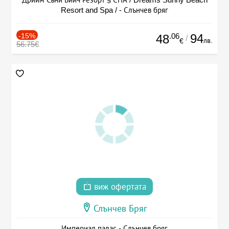
Resort and Spa / - Слънчев бряг
-15%
.06
94
48
/
лв.
€
56.75€
виж офертата
Слънчев Бряг
Империал палас - Слънчев бряг