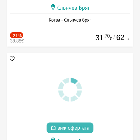
Слънчев Бряг
Котва - Слънчев бряг
-21%
.70
62
31
/
лв.
€
39.88€
виж офертата