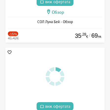
виж офертата
Обзор
СОЛ Луна Бей - Обзор
-15%
.28
69
35
/
лв.
€
41.42€
виж офертата