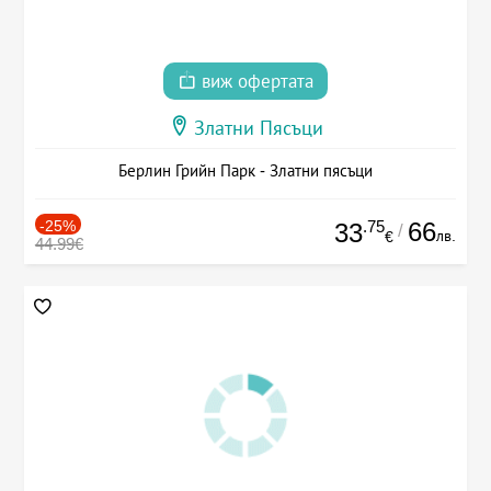
виж офертата
Златни Пясъци
Берлин Грийн Парк - Златни пясъци
-25%
.75
66
33
/
лв.
€
44.99€