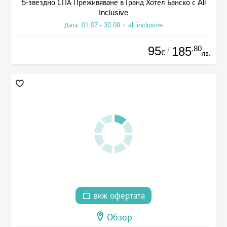
5-звездно СПА Преживяване в Гранд Хотел Банско с All
Inclusive
Дата: 01.07 - 30.09 + all inclusive
95
.80
185
/
€
лв.
виж офертата
Обзор