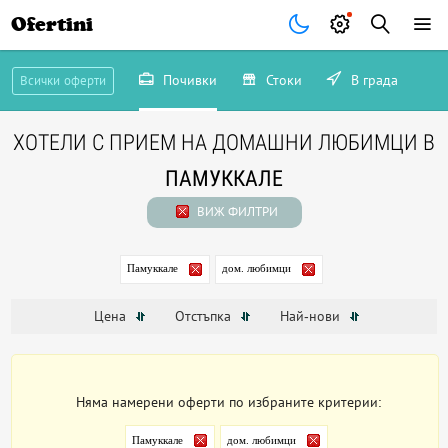
Ofertini
Почивки
Стоки
В града
Всички оферти
ХОТЕЛИ С ПРИЕМ НА ДОМАШНИ ЛЮБИМЦИ В
ПАМУККАЛЕ
ВИЖ ФИЛТРИ
Памуккале
дом. любимци
Цена
Отстъпка
Най-нови
Няма намерени оферти по избраните критерии:
Памуккале
дом. любимци