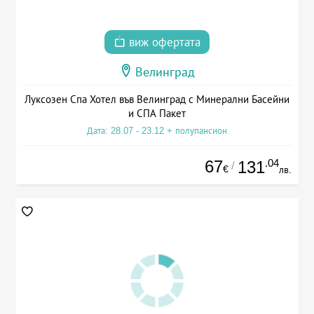
виж офертата
Велинград
Луксозен Спа Хотел във Велинград с Минерални Басейни
и СПА Пакет
Дата: 28.07 - 23.12 + полупансион
67
.04
131
/
€
лв.