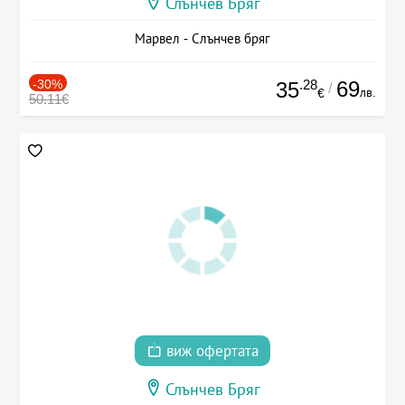
Слънчев Бряг
Марвел - Слънчев бряг
-30%
.28
69
35
/
лв.
€
50.11€
виж офертата
Слънчев Бряг