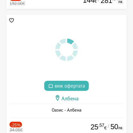
144
281
€
лв.
192.00€
виж офертата
Албена
Оазис - Албена
-25%
.57
50
25
/
лв.
€
34.05€