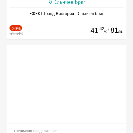
Слънчев Бряг
ЕФЕКТ Гранд Виктория - Слънчев бряг
-20%
.42
81
41
/
лв.
€
51.64€
специално предложение