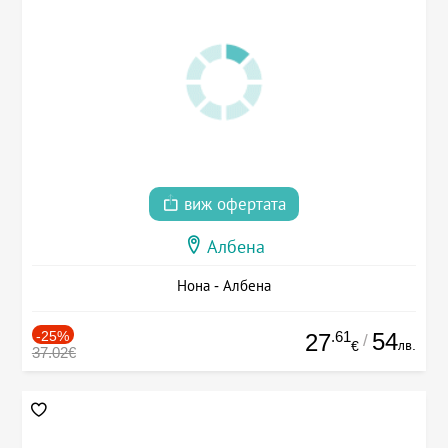
виж офертата
Албена
Нона - Албена
-25%
.61
54
27
/
лв.
€
37.02€