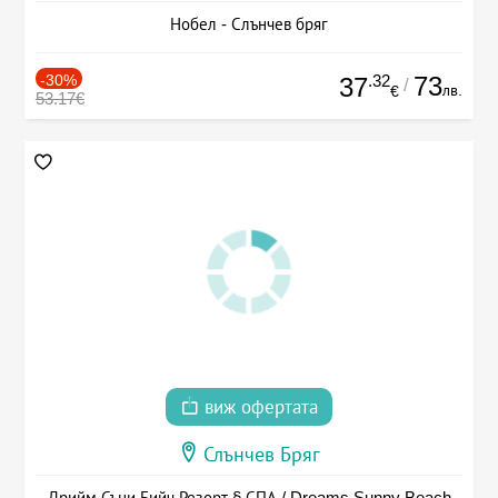
Нобел - Слънчев бряг
-30%
.32
73
37
/
лв.
€
53.17€
виж офертата
Слънчев Бряг
Дрийм Съни Бийч Резорт § СПА / Dreams Sunny Beach