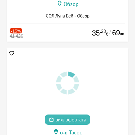
Обзор
СОЛ Луна Бей - Обзор
-15%
.28
69
35
/
лв.
€
41.42€
виж офертата
о-в Тасос