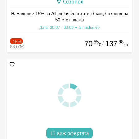
Созопол
Намаление 15% за All Inclusive в хотел Съни, Созопол на
50 м от плажа
Дата: 30.07 - 30.09 + all inclusive
-15%
.55
.98
70
137
/
€
лв.
83.00€
виж офертата