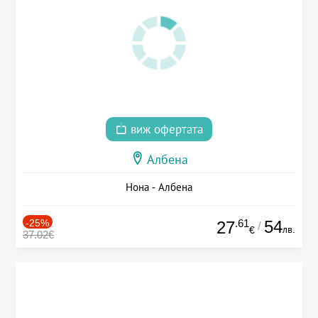
виж офертата
Албена
Нона - Албена
-25%
.61
54
27
/
лв.
€
37.02€