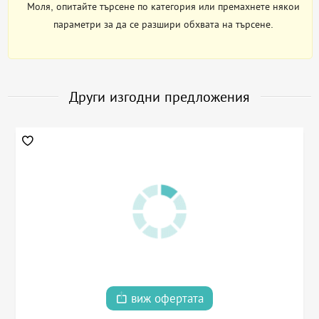
Моля, опитайте търсене по категория или премахнете някои
параметри за да се разшири обхвата на търсене.
Други изгодни предложения
виж офертата