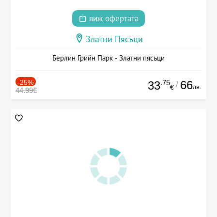
виж офертата
Златни Пясъци
Берлин Грийн Парк - Златни пясъци
-25%
.75
66
33
/
лв.
€
44.99€