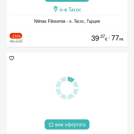
о-в Тасос
Ntinas Filoxenia - о. Тасос, Гърция
-15%
.37
77
39
/
лв.
€
46.53€
виж офертата