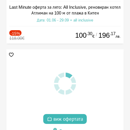
Last Minute оферта за лято: All Inclusive, реновиран хотел
Атлиман на 100 м от плажа в Китен
Дата: 01.06 - 29.09 + all inclusive
-15%
.30
.17
100
196
/
€
лв.
118.00€
виж офертата