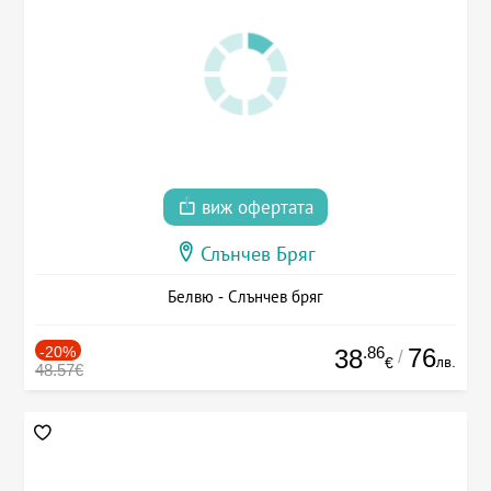
виж офертата
Слънчев Бряг
Белвю - Слънчев бряг
-20%
.86
76
38
/
лв.
€
48.57€