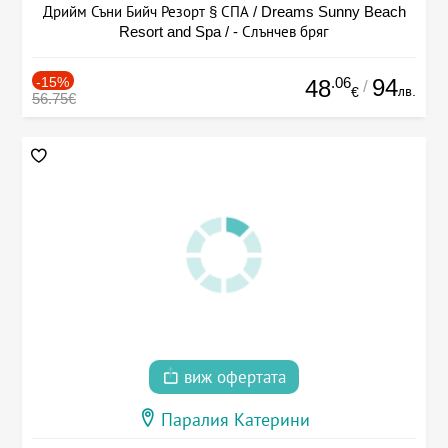
Дрийм Съни Бийч Резорт § СПА / Dreams Sunny Beach
Resort and Spa / - Слънчев бряг
-15%
.06
94
48
/
лв.
€
56.75€
виж офертата
Паралия Катерини