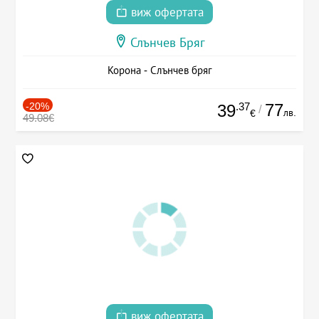
виж офертата
Слънчев Бряг
Корона - Слънчев бряг
-20%
.37
77
39
/
лв.
€
49.08€
виж офертата