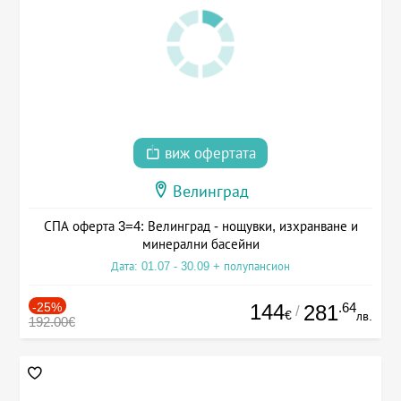
виж офертата
Велинград
СПА оферта 3=4: Велинград - нощувки, изхранване и
минерални басейни
Дата: 01.07 - 30.09 + полупансион
-25%
144
.64
281
/
€
лв.
192.00€