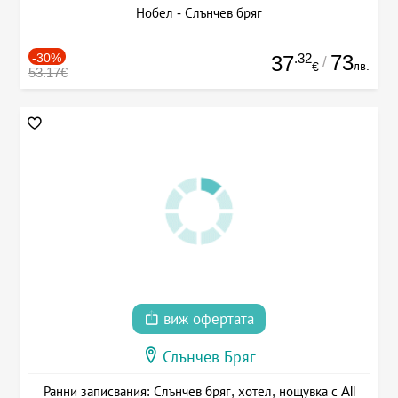
Нобел - Слънчев бряг
-30%
.32
73
37
/
лв.
€
53.17€
виж офертата
Слънчев Бряг
Ранни записвания: Слънчев бряг, хотел, нощувка с All