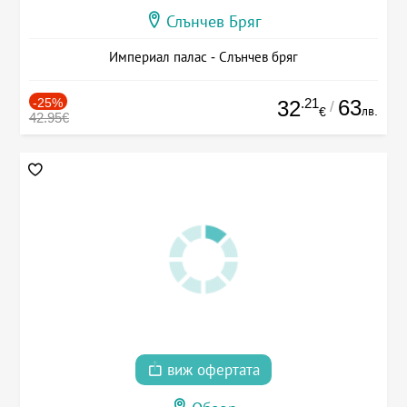
Слънчев Бряг
Империал палас - Слънчев бряг
-25%
.21
63
32
/
лв.
€
42.95€
виж офертата