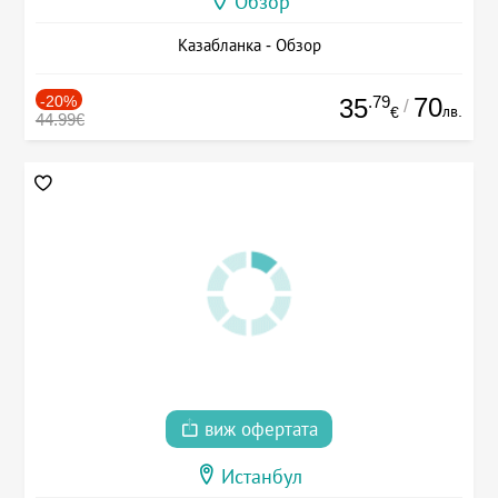
Обзор
Казабланка - Обзор
-20%
.79
70
35
/
лв.
€
44.99€
виж офертата
Истанбул