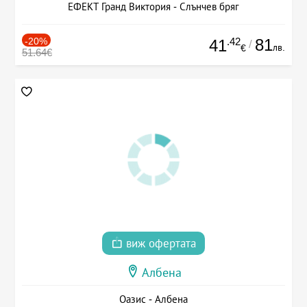
ЕФЕКТ Гранд Виктория - Слънчев бряг
-20%
.42
81
41
/
лв.
€
51.64€
виж офертата
Албена
Оазис - Албена