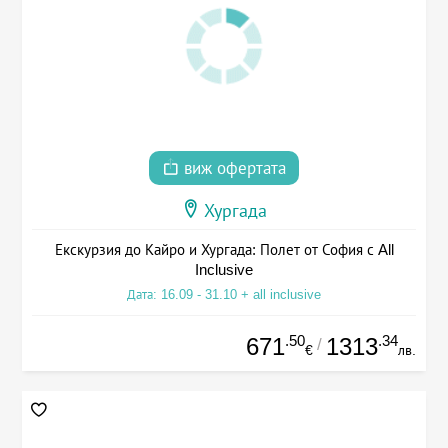
виж офертата
Хургада
Екскурзия до Кайро и Хургада: Полет от София с All
Inclusive
Дата: 16.09 - 31.10 + all inclusive
.50
.34
671
1313
/
€
лв.