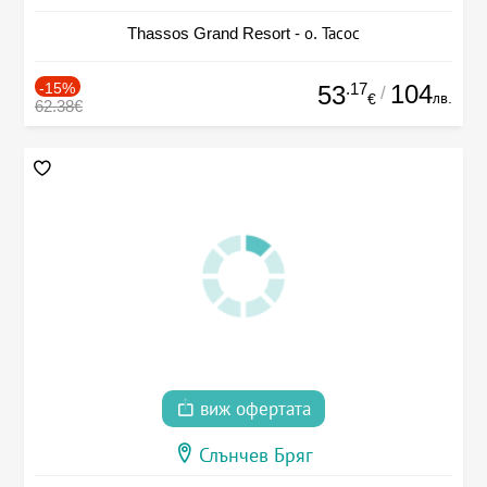
Thassos Grand Resort - о. Тасос
-15%
.17
104
53
/
лв.
€
62.38€
виж офертата
Слънчев Бряг