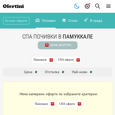
Ofertini
Почивки
Стоки
В града
Всички оферти
СПА ПОЧИВКИ В
ПАМУККАЛЕ
ВИЖ ФИЛТРИ
Памуккале
СПА оферти
Цена
Отстъпка
Най-нови
Няма намерени оферти по избраните критерии:
Памуккале
СПА оферти