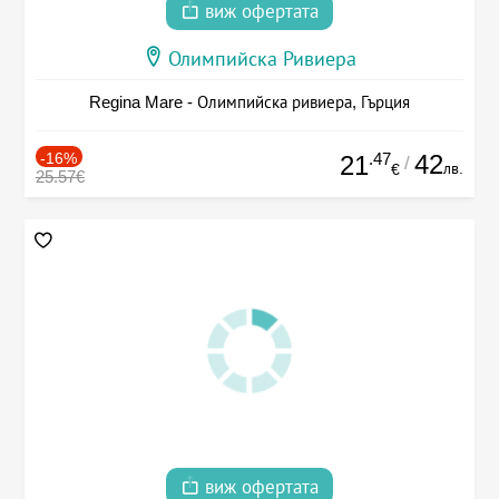
виж офертата
Олимпийска Ривиера
Regina Mare - Олимпийска ривиера, Гърция
-16%
.47
42
21
/
лв.
€
25.57€
виж офертата