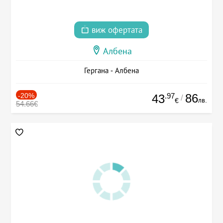
виж офертата
Албена
Гергана - Албена
-20%
.97
86
43
/
лв.
€
54.66€