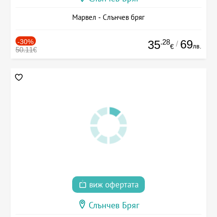
Марвел - Слънчев бряг
-30%
.28
69
35
/
лв.
€
50.11€
виж офертата
Слънчев Бряг