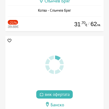
Слънчев Бряг
Котва - Слънчев бряг
-21%
.70
62
31
/
лв.
€
39.88€
виж офертата
Банско