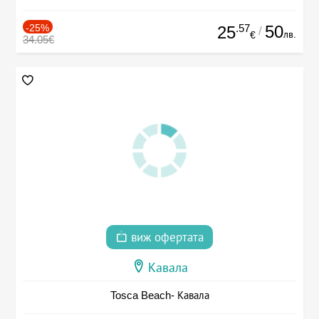
-25%
.57
50
25
/
лв.
€
34.05€
виж офертата
Кавала
Tosca Beach- Кавала