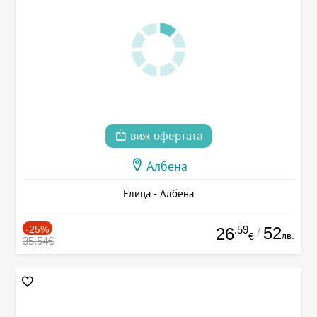
виж офертата
Албена
Елица - Албена
-25%
.59
52
26
/
лв.
€
35.54€