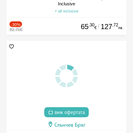
Inclusive
+ all inclusive
-30%
.30
.72
65
127
/
€
лв.
92.70€
виж офертата
Слънчев Бряг