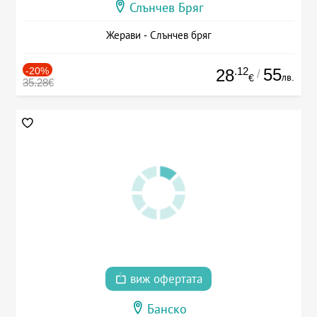
Слънчев Бряг
Жерави - Слънчев бряг
-20%
.12
55
28
/
лв.
€
35.28€
виж офертата
Банско