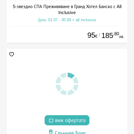
5-звездно СПА Преживяване в Гранд Хотел Банско с All
Inclusive
Дата: 01.07 - 30.09 + all inclusive
95
.80
185
/
€
лв.
виж офертата
Слънчев Бряг