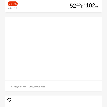
-30%
.15
102
52
/
лв.
€
74.65€
специално предложение