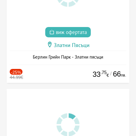
виж офертата
Златни Пясъци
Берлин Грийн Парк - Златни пясъци
-25%
.75
66
33
/
лв.
€
44.99€