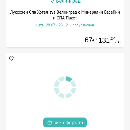
Велинград
Луксозен Спа Хотел във Велинград с Минерални Басейни
и СПА Пакет
Дата: 28.07 - 23.12 + полупансион
67
.04
131
/
€
лв.
виж офертата