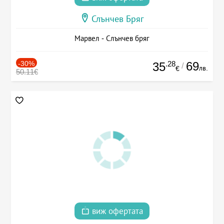
Слънчев Бряг
Марвел - Слънчев бряг
-30%
.28
69
35
/
лв.
€
50.11€
виж офертата