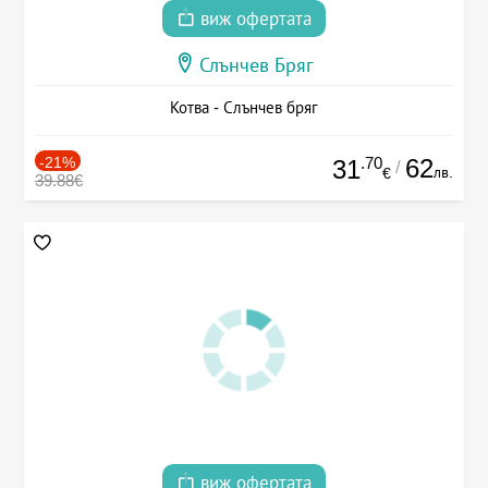
виж офертата
Слънчев Бряг
Котва - Слънчев бряг
-21%
.70
62
31
/
лв.
€
39.88€
виж офертата