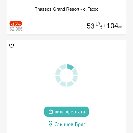
Thassos Grand Resort - о. Тасос
-15%
.17
104
53
/
лв.
€
62.38€
виж офертата
Слънчев Бряг