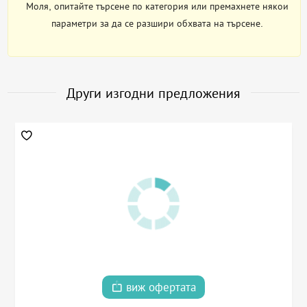
Моля, опитайте търсене по категория или премахнете някои
параметри за да се разшири обхвата на търсене.
Други изгодни предложения
виж офертата