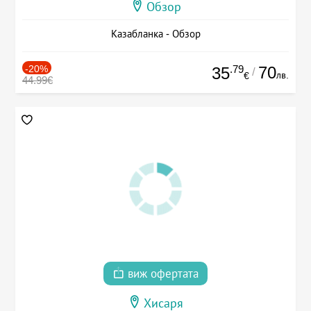
Обзор
Казабланка - Обзор
-20%
.79
70
35
/
лв.
€
44.99€
виж офертата
Хисаря