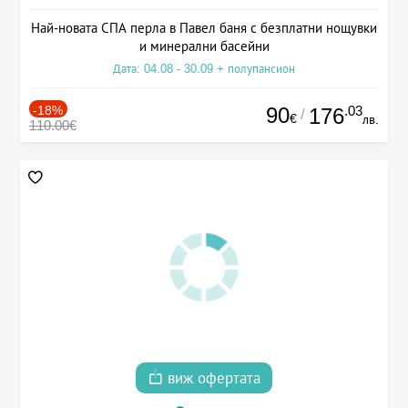
Най-новата СПА перла в Павел баня с безплатни нощувки
и минерални басейни
Дата: 04.08 - 30.09 + полупансион
-18%
90
.03
176
/
€
лв.
110.00€
виж офертата