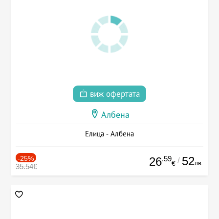
виж офертата
Албена
Елица - Албена
-25%
.59
52
26
/
лв.
€
35.54€