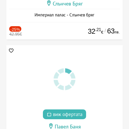
Слънчев Бряг
Империал палас - Слънчев бряг
-25%
.21
63
32
/
лв.
€
42.95€
виж офертата
Павел Баня