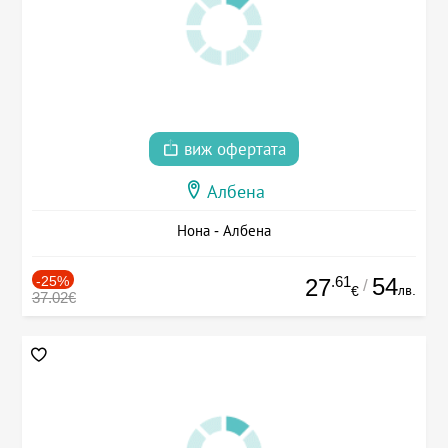
виж офертата
Албена
Нона - Албена
-25%
.61
54
27
/
лв.
€
37.02€