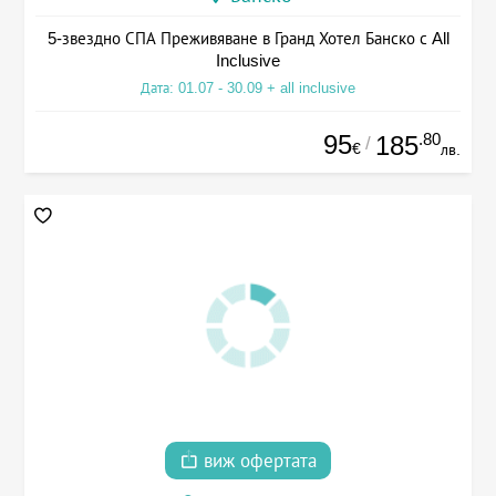
5-звездно СПА Преживяване в Гранд Хотел Банско с All
Inclusive
Дата: 01.07 - 30.09 + all inclusive
95
.80
185
/
€
лв.
виж офертата