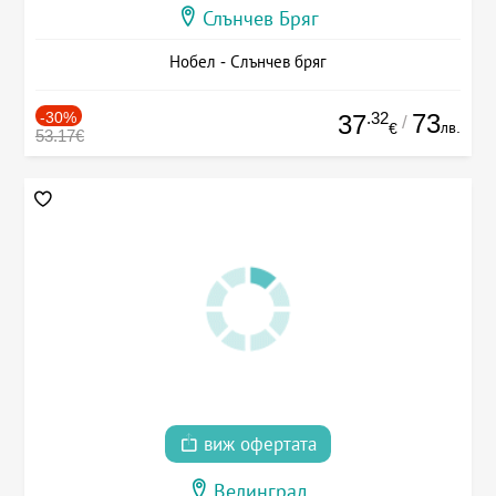
Слънчев Бряг
Нобел - Слънчев бряг
-30%
.32
73
37
/
лв.
€
53.17€
виж офертата
Велинград