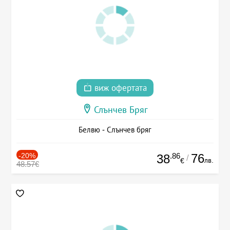
виж офертата
Слънчев Бряг
Белвю - Слънчев бряг
-20%
.86
76
38
/
лв.
€
48.57€