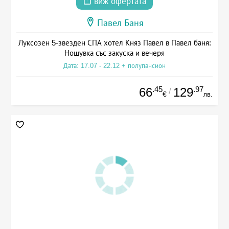
виж офертата
Павел Баня
Луксозен 5-звезден СПА хотел Княз Павел в Павел баня:
Нощувка със закуска и вечеря
Дата: 17.07 - 22.12 + полупансион
.45
.97
66
129
/
€
лв.