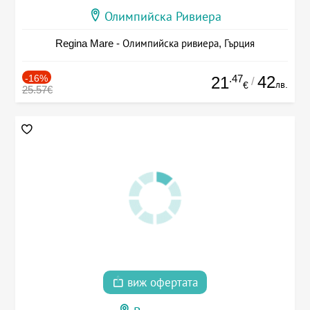
Олимпийска Ривиера
Regina Mare - Олимпийска ривиера, Гърция
-16%
.47
42
21
/
лв.
€
25.57€
виж офертата