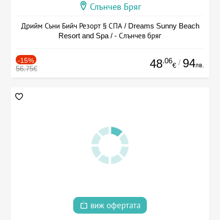
Слънчев Бряг
Дрийм Съни Бийч Резорт § СПА / Dreams Sunny Beach
Resort and Spa / - Слънчев бряг
-15%
.06
94
48
/
лв.
€
56.75€
виж офертата