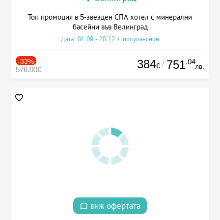
Топ промоция в 5-звезден СПА хотел с минерални
басейни във Велинград
Дата: 01.09 - 20.12 + полупансион
-33%
384
.04
751
/
€
лв.
576.00€
виж офертата