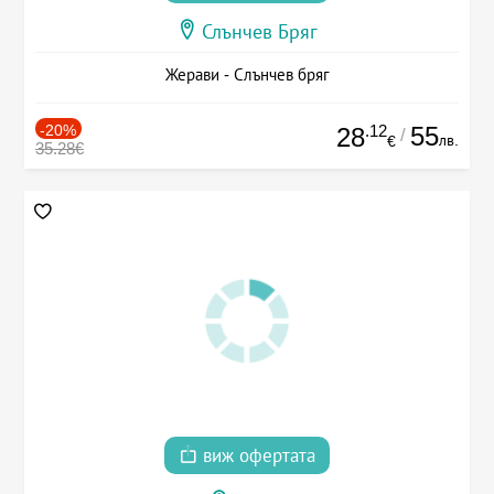
Слънчев Бряг
Жерави - Слънчев бряг
-20%
.12
55
28
/
лв.
€
35.28€
виж офертата