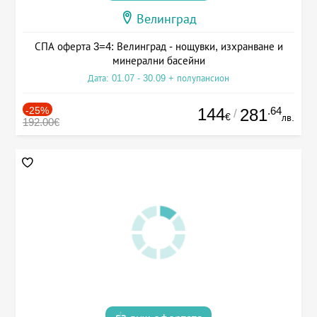
Велинград
СПА оферта 3=4: Велинград - нощувки, изхранване и
минерални басейни
Дата: 01.07 - 30.09 + полупансион
-25%
144
.64
281
/
€
лв.
192.00€