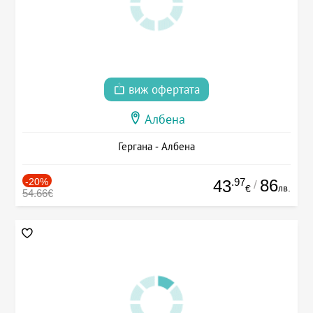
виж офертата
Албена
Гергана - Албена
-20%
.97
86
43
/
лв.
€
54.66€