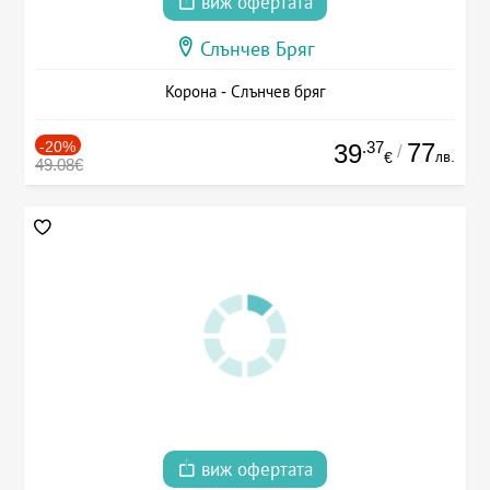
виж офертата
Слънчев Бряг
Корона - Слънчев бряг
-20%
.37
77
39
/
лв.
€
49.08€
виж офертата