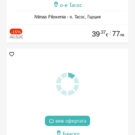
о-в Тасос
Ntinas Filoxenia - о. Тасос, Гърция
-15%
.37
77
39
/
лв.
€
46.53€
виж офертата
Банско