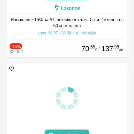
Созопол
Намаление 15% за All Inclusive в хотел Съни, Созопол на
50 м от плажа
Дата: 30.07 - 30.09 + all inclusive
-15%
.55
.98
70
137
/
€
лв.
83.00€