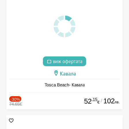
виж офертата
Кавала
Tosca Beach- Кавала
-30%
.15
102
52
/
лв.
€
74.65€