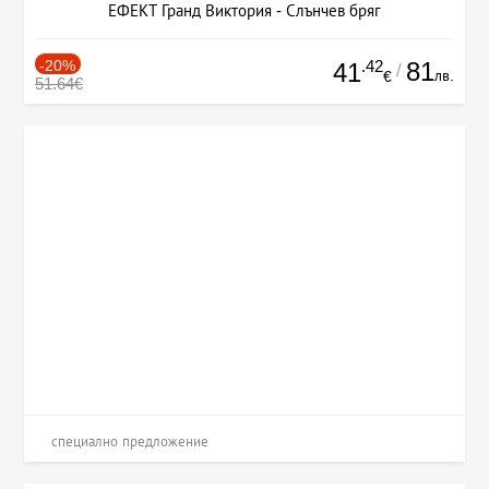
ЕФЕКТ Гранд Виктория - Слънчев бряг
-20%
.42
81
41
/
лв.
€
51.64€
специално предложение