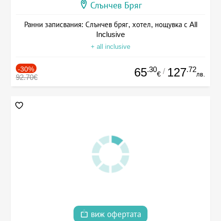
Слънчев Бряг
Ранни записвания: Слънчев бряг, хотел, нощувка с All
Inclusive
+ all inclusive
-30%
.30
.72
65
127
/
€
лв.
92.70€
виж офертата