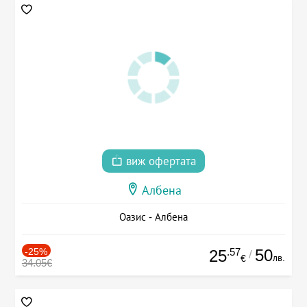
виж офертата
Албена
Оазис - Албена
-25%
.57
50
25
/
лв.
€
34.05€