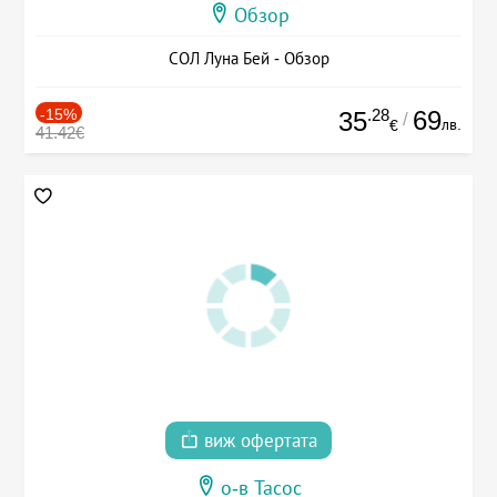
Обзор
СОЛ Луна Бей - Обзор
-15%
.28
69
35
/
лв.
€
41.42€
виж офертата
о-в Тасос