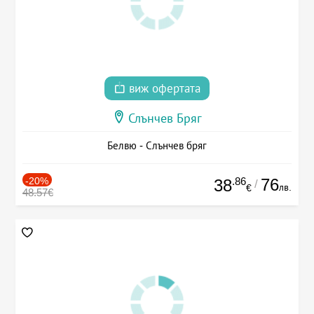
виж офертата
Слънчев Бряг
Белвю - Слънчев бряг
-20%
.86
76
38
/
лв.
€
48.57€