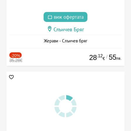
виж офертата
Слънчев Бряг
Жерави - Слънчев бряг
-20%
.12
55
28
/
лв.
€
35.28€