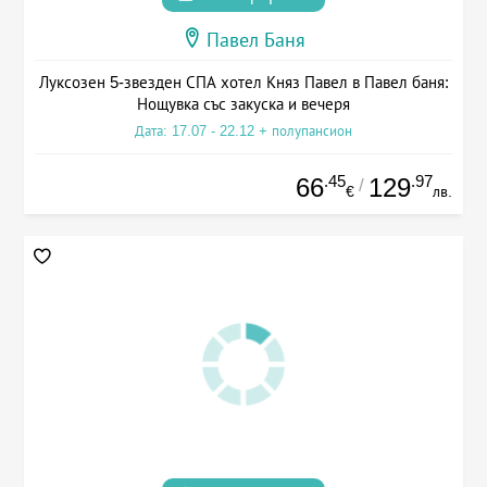
Павел Баня
Луксозен 5-звезден СПА хотел Княз Павел в Павел баня:
Нощувка със закуска и вечеря
Дата: 17.07 - 22.12 + полупансион
.45
.97
66
129
/
€
лв.