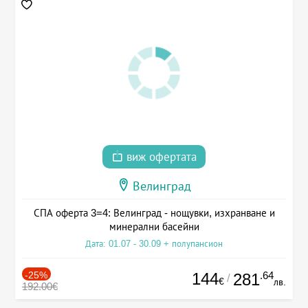
виж офертата
Велинград
СПА оферта 3=4: Велинград - нощувки, изхранване и
минерални басейни
Дата: 01.07 - 30.09 + полупансион
-25%
144
.64
281
/
€
лв.
192.00€