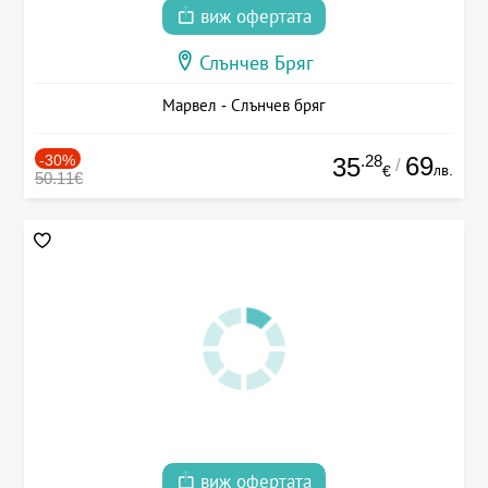
виж офертата
Слънчев Бряг
Марвел - Слънчев бряг
-30%
.28
69
35
/
лв.
€
50.11€
виж офертата