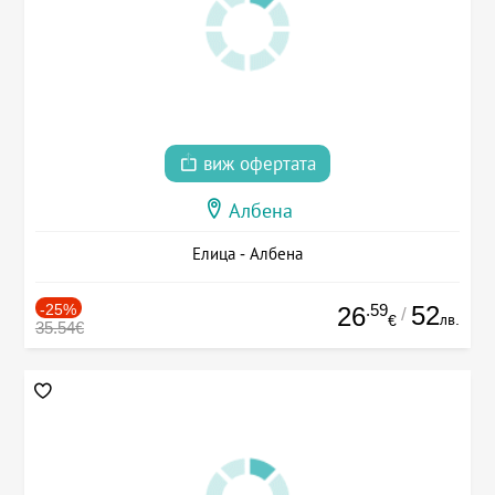
виж офертата
Албена
Елица - Албена
-25%
.59
52
26
/
лв.
€
35.54€