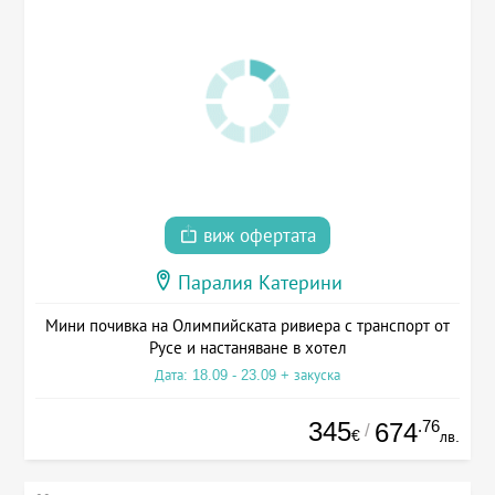
виж офертата
Паралия Катерини
Мини почивка на Олимпийската ривиера с транспорт от
Русе и настаняване в хотел
Дата: 18.09 - 23.09 + закуска
345
.76
674
/
€
лв.