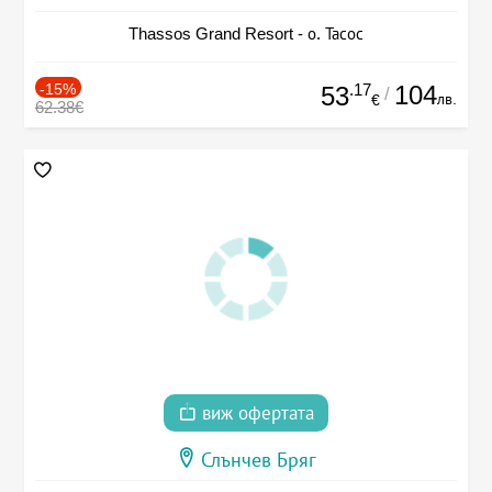
Thassos Grand Resort - о. Тасос
-15%
.17
104
53
/
лв.
€
62.38€
виж офертата
Слънчев Бряг