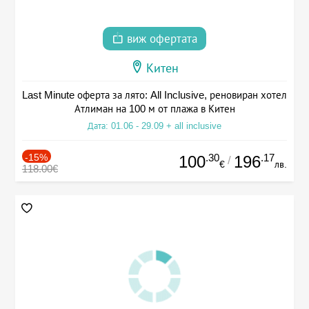
виж офертата
Китен
Last Minute оферта за лято: All Inclusive, реновиран хотел
Атлиман на 100 м от плажа в Китен
Дата: 01.06 - 29.09 + all inclusive
-15%
.30
.17
100
196
/
€
лв.
118.00€