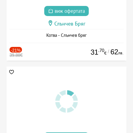
виж офертата
Слънчев Бряг
Котва - Слънчев бряг
-21%
.70
62
31
/
лв.
€
39.88€