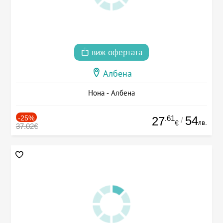
виж офертата
Албена
Нона - Албена
-25%
.61
54
27
/
лв.
€
37.02€