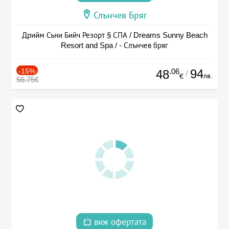
Слънчев Бряг
Дрийм Съни Бийч Резорт § СПА / Dreams Sunny Beach
Resort and Spa / - Слънчев бряг
-15%
.06
94
48
/
лв.
€
56.75€
виж офертата