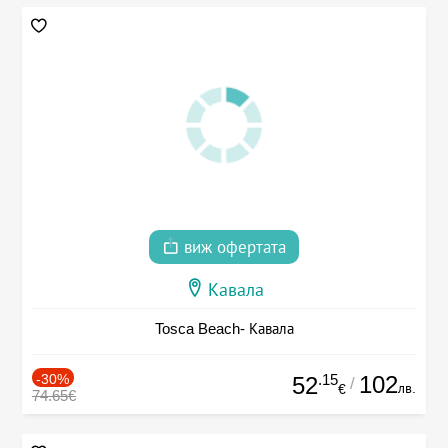
виж офертата
Кавала
Tosca Beach- Кавала
-30%
.15
102
52
/
лв.
€
74.65€