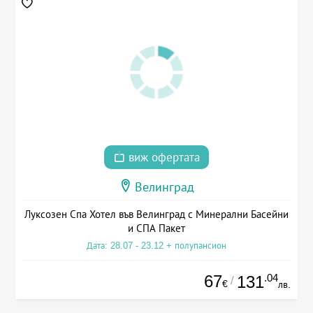
виж офертата
Велинград
Луксозен Спа Хотел във Велинград с Минерални Басейни
и СПА Пакет
Дата: 28.07 - 23.12 + полупансион
67
.04
131
/
€
лв.