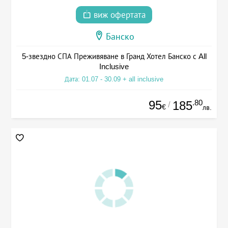
виж офертата
Банско
5-звездно СПА Преживяване в Гранд Хотел Банско с All
Inclusive
Дата: 01.07 - 30.09 + all inclusive
95
.80
185
/
€
лв.