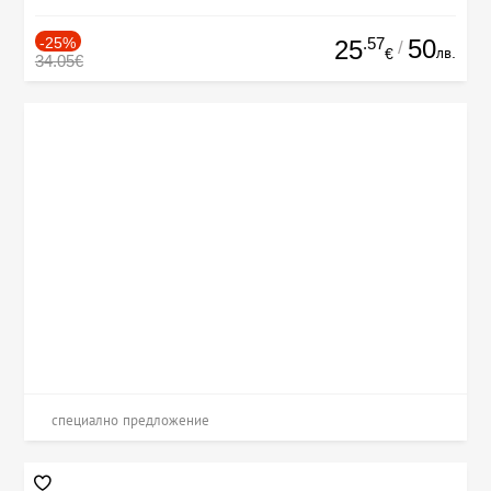
-25%
.57
50
25
/
лв.
€
34.05€
специално предложение