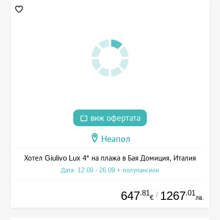
виж офертата
Неапол
Хотел Giulivo Lux 4* на плажа в Бая Домиция, Италия
Дата: 12.09 - 26.09 + полупансион
.81
.01
647
1267
/
€
лв.