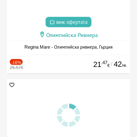
виж офертата
Олимпийска Ривиера
Regina Mare - Олимпийска ривиера, Гърция
-16%
.47
42
21
/
лв.
€
25.57€