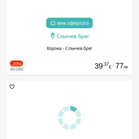
виж офертата
Слънчев Бряг
Корона - Слънчев бряг
-20%
.37
77
39
/
лв.
€
49.08€