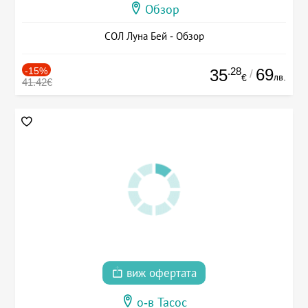
Обзор
СОЛ Луна Бей - Обзор
-15%
.28
69
35
/
лв.
€
41.42€
виж офертата
о-в Тасос