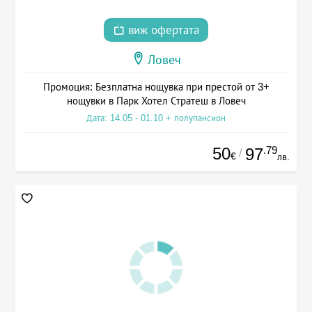
виж офертата
Ловеч
Промоция: Безплатна нощувка при престой от 3+
нощувки в Парк Хотел Стратеш в Ловеч
Дата: 14.05 - 01.10 + полупансион
50
.79
97
/
€
лв.