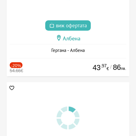
виж офертата
Албена
Гергана - Албена
-20%
.97
86
43
/
лв.
€
54.66€