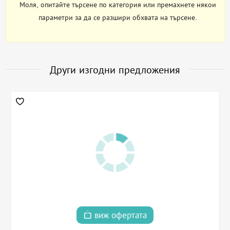
Моля, опитайте търсене по категория или премахнете някои
параметри за да се разшири обхвата на търсене.
Други изгодни предложения
виж офертата