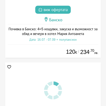
виж офертата
Банско
Почивка в Банско: 4=5 нощувки, закуска и възможност за
обяд и вечеря в хотел Мария Антоанета
Дата: 16.07 - 07.09 + полупансион
120
.70
234
/
€
лв.