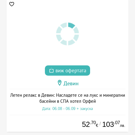
виж офертата
Девин
Летен релакс в Девин: Насладете се на лукс и минерални
басейни в СПА хотел Орфей
Дата: 06.08 - 06.09 + закуска
.70
.07
52
103
/
€
лв.