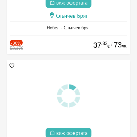
виж офертата
Слънчев Бряг
Нобел - Слънчев бряг
-30%
.32
73
37
/
лв.
€
53.17€
виж офертата