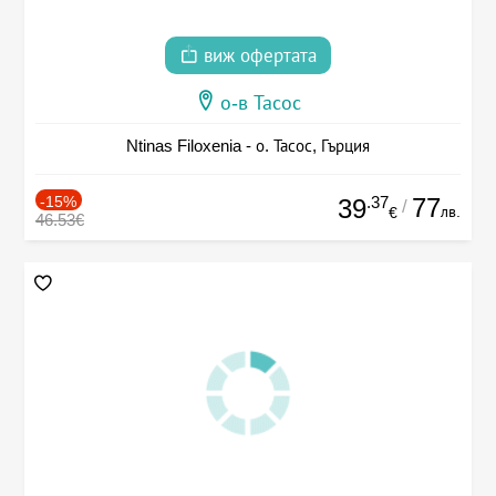
виж офертата
о-в Тасос
Ntinas Filoxenia - о. Тасос, Гърция
-15%
.37
77
39
/
лв.
€
46.53€