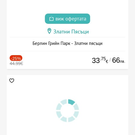
виж офертата
Златни Пясъци
Берлин Грийн Парк - Златни пясъци
-25%
.75
66
33
/
лв.
€
44.99€