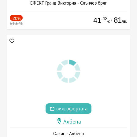
ЕФЕКТ Гранд Виктория - Слънчев бряг
-20%
.42
81
41
/
лв.
€
51.64€
виж офертата
Албена
Оазис - Албена