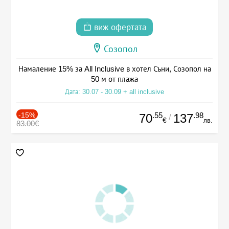
виж офертата
Созопол
Намаление 15% за All Inclusive в хотел Съни, Созопол на
50 м от плажа
Дата: 30.07 - 30.09 + all inclusive
-15%
.55
.98
70
137
/
€
лв.
83.00€