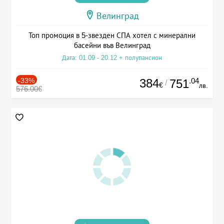
Велинград
Топ промоция в 5-звезден СПА хотел с минерални
басейни във Велинград
Дата: 01.09 - 20.12 + полупансион
-33%
384
.04
751
/
€
лв.
576.00€