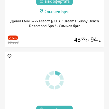
виж офертата
Слънчев Бряг
Дрийм Съни Бийч Резорт § СПА / Dreams Sunny Beach
Resort and Spa / - Слънчев бряг
-15%
.06
94
48
/
лв.
€
56.75€