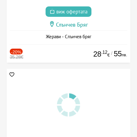
виж офертата
Слънчев Бряг
Жерави - Слънчев бряг
-20%
.12
55
28
/
лв.
€
35.28€