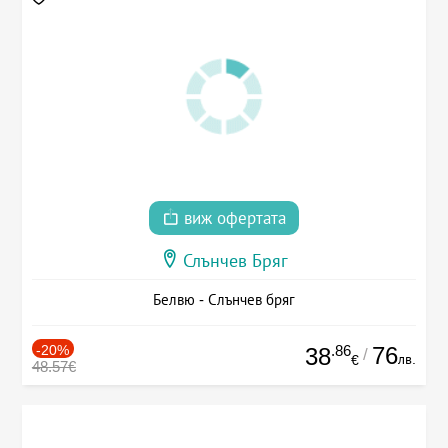
виж офертата
Слънчев Бряг
Белвю - Слънчев бряг
-20%
.86
76
38
/
лв.
€
48.57€