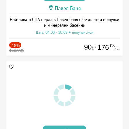
Павел Баня
Най-новата СПА перла в Павел баня с безплатни нощувки
и минерални басейни
Дата: 04.08 - 30.09 + полупансион
-18%
90
.03
176
/
€
лв.
110.00€