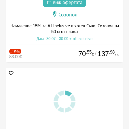
виж офертата
Созопол
Намаление 15% за All Inclusive в хотел Съни, Созопол на
50 м от плажа
Дата: 30.07 - 30.09 + all inclusive
-15%
.55
.98
70
137
/
€
лв.
83.00€