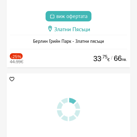
виж офертата
Златни Пясъци
Берлин Грийн Парк - Златни пясъци
-25%
.75
66
33
/
лв.
€
44.99€