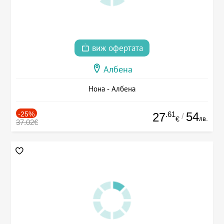
виж офертата
Албена
Нона - Албена
-25%
.61
54
27
/
лв.
€
37.02€