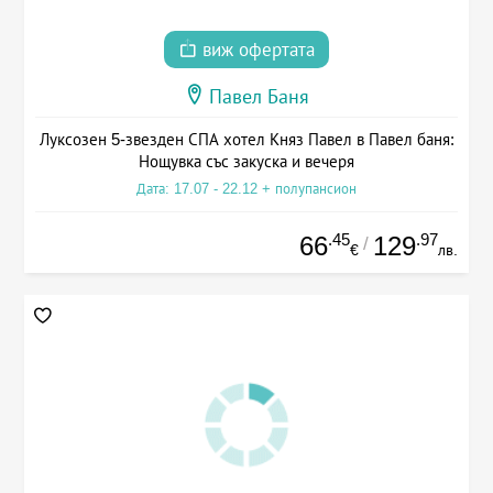
виж офертата
Павел Баня
Луксозен 5-звезден СПА хотел Княз Павел в Павел баня:
Нощувка със закуска и вечеря
Дата: 17.07 - 22.12 + полупансион
.45
.97
66
129
/
€
лв.