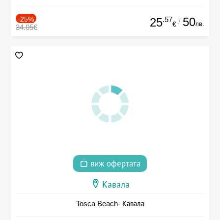
-25%
.57
50
25
/
лв.
€
34.05€
виж офертата
Кавала
Tosca Beach- Кавала