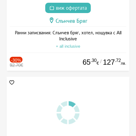
виж офертата
Слънчев Бряг
Ранни записвания: Слънчев бряг, хотел, нощувка с All
Inclusive
+ all inclusive
-30%
.30
.72
65
127
/
€
лв.
92.70€