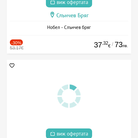
виж офертата
Слънчев Бряг
Нобел - Слънчев бряг
-30%
.32
73
37
/
лв.
€
53.17€
виж офертата