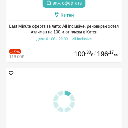
виж офертата
Китен
Last Minute оферта за лято: All Inclusive, реновиран хотел
Атлиман на 100 м от плажа в Китен
Дата: 01.06 - 29.09 + all inclusive
-15%
.30
.17
100
196
/
€
лв.
118.00€