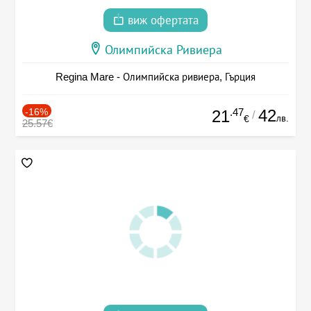
виж офертата
Олимпийска Ривиера
Regina Mare - Олимпийска ривиера, Гърция
-16%
.47
42
21
/
лв.
€
25.57€