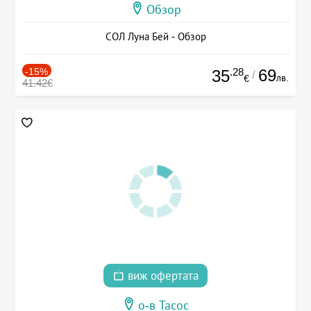
Обзор
СОЛ Луна Бей - Обзор
-15%
.28
69
35
/
лв.
€
41.42€
виж офертата
о-в Тасос