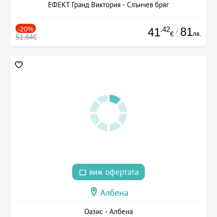
ЕФЕКТ Гранд Виктория - Слънчев бряг
-20%
.42
81
41
/
лв.
€
51.64€
виж офертата
Албена
Оазис - Албена