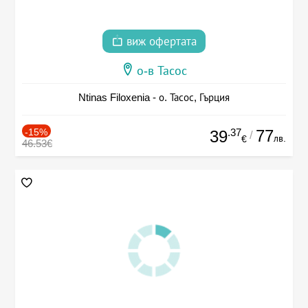
виж офертата
о-в Тасос
Ntinas Filoxenia - о. Тасос, Гърция
-15%
.37
77
39
/
лв.
€
46.53€