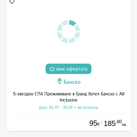
виж офертата
Банско
5-звездно СПА Преживяване в Гранд Хотел Банско с All
Inclusive
Дата: 01.07 - 30.09 + all inclusive
95
.80
185
/
€
лв.