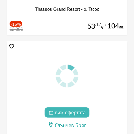
Thassos Grand Resort - о. Тасос
-15%
.17
104
53
/
лв.
€
62.38€
виж офертата
Слънчев Бряг