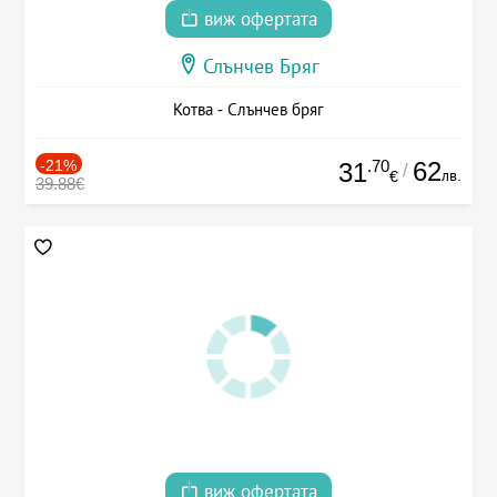
виж офертата
Слънчев Бряг
Котва - Слънчев бряг
-21%
.70
62
31
/
лв.
€
39.88€
виж офертата