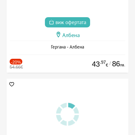
виж офертата
Албена
Гергана - Албена
-20%
.97
86
43
/
лв.
€
54.66€