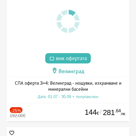
виж офертата
Велинград
СПА оферта 3=4: Велинград - нощувки, изхранване и
минерални басейни
Дата: 01.07 - 30.09 + полупансион
-25%
144
.64
281
/
€
лв.
192.00€