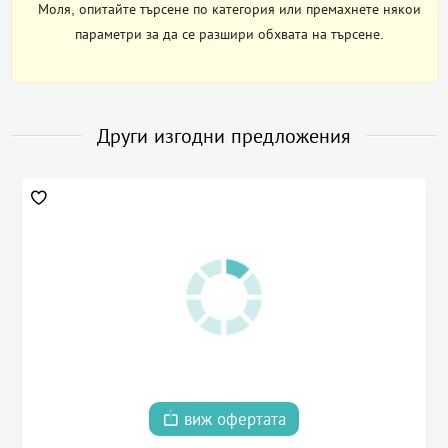
Моля, опитайте търсене по категория или премахнете някои
параметри за да се разшири обхвата на търсене.
Други изгодни предложения
виж офертата