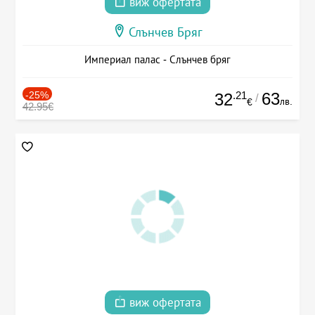
виж офертата
Слънчев Бряг
Империал палас - Слънчев бряг
-25%
.21
63
32
/
лв.
€
42.95€
виж офертата