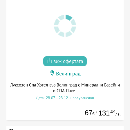
виж офертата
Велинград
Луксозен Спа Хотел във Велинград с Минерални Басейни
и СПА Пакет
Дата: 28.07 - 23.12 + полупансион
67
.04
131
/
€
лв.