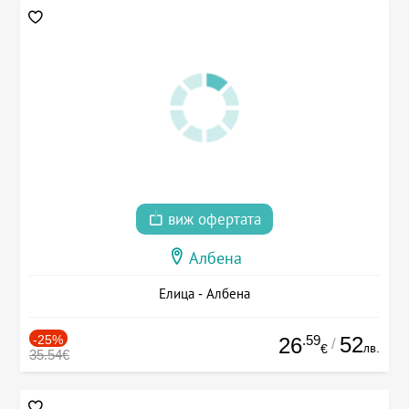
виж офертата
Албена
Елица - Албена
-25%
.59
52
26
/
лв.
€
35.54€