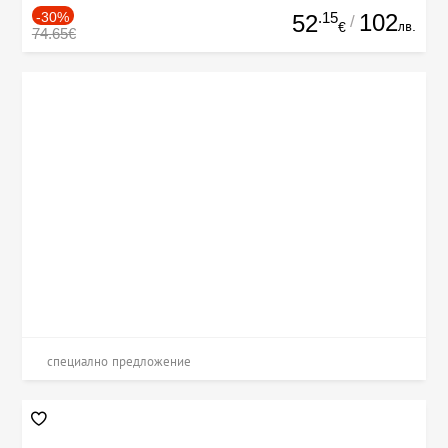
-30%
.15
102
52
/
лв.
€
74.65€
специално предложение