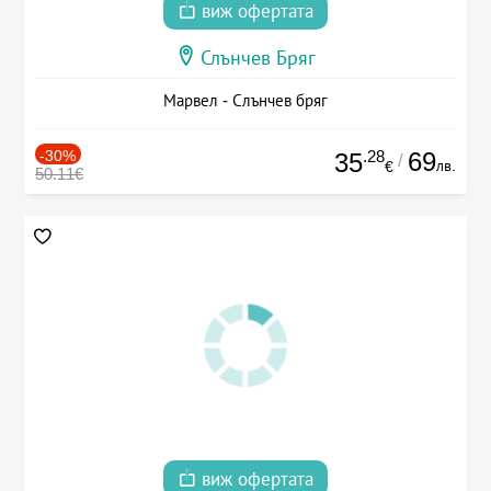
виж офертата
Слънчев Бряг
Марвел - Слънчев бряг
-30%
.28
69
35
/
лв.
€
50.11€
виж офертата