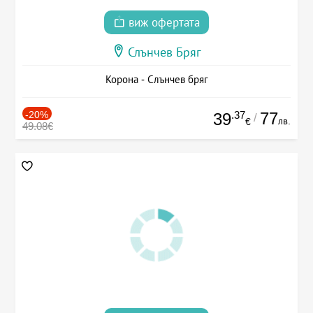
виж офертата
Слънчев Бряг
Корона - Слънчев бряг
-20%
.37
77
39
/
лв.
€
49.08€