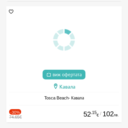
виж офертата
Кавала
Tosca Beach- Кавала
-30%
.15
102
52
/
лв.
€
74.65€