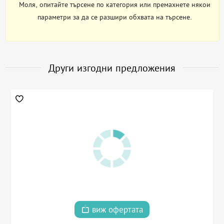
Моля, опитайте търсене по категория или премахнете някои
параметри за да се разшири обхвата на търсене.
Други изгодни предложения
виж офертата