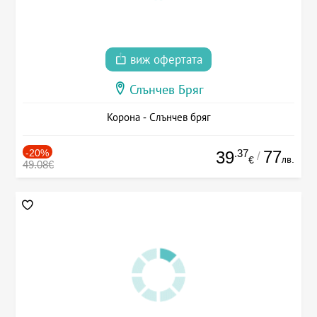
виж офертата
Слънчев Бряг
Корона - Слънчев бряг
-20%
.37
77
39
/
лв.
€
49.08€