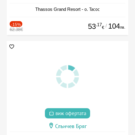
Thassos Grand Resort - о. Тасос
-15%
.17
104
53
/
лв.
€
62.38€
виж офертата
Слънчев Бряг