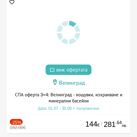
виж офертата
Велинград
СПА оферта 3=4: Велинград - нощувки, изхранване и
минерални басейни
Дата: 01.07 - 30.09 + полупансион
-25%
144
.64
281
/
€
лв.
192.00€