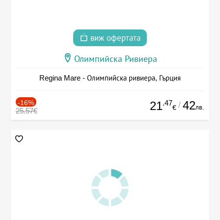
виж офертата
Олимпийска Ривиера
Regina Mare - Олимпийска ривиера, Гърция
-16%
.47
42
21
/
лв.
€
25.57€