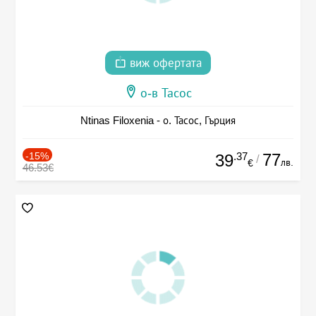
виж офертата
о-в Тасос
Ntinas Filoxenia - о. Тасос, Гърция
-15%
.37
77
39
/
лв.
€
46.53€