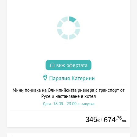
виж офертата
Паралия Катерини
Мини почивка на Олимпийската ривиера с транспорт от
Русе и настаняване в хотел
Дата: 18.09 - 23.09 + закуска
345
.76
674
/
€
лв.