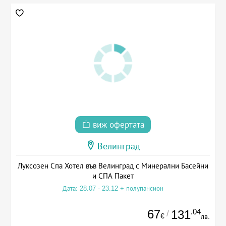
виж офертата
Велинград
Луксозен Спа Хотел във Велинград с Минерални Басейни
и СПА Пакет
Дата: 28.07 - 23.12 + полупансион
67
.04
131
/
€
лв.