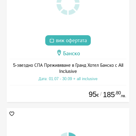
виж офертата
Банско
5-звездно СПА Преживяване в Гранд Хотел Банско с All
Inclusive
Дата: 01.07 - 30.09 + all inclusive
95
.80
185
/
€
лв.