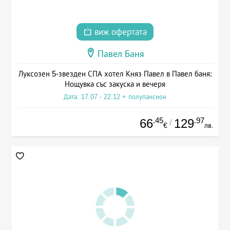
виж офертата
Павел Баня
Луксозен 5-звезден СПА хотел Княз Павел в Павел баня:
Нощувка със закуска и вечеря
Дата: 17.07 - 22.12 + полупансион
.45
.97
66
129
/
€
лв.