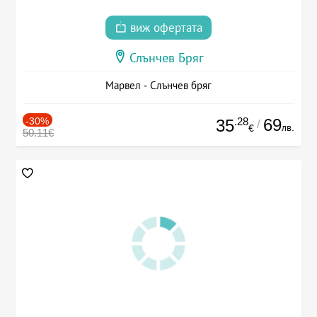
виж офертата
Слънчев Бряг
Марвел - Слънчев бряг
-30%
.28
69
35
/
лв.
€
50.11€