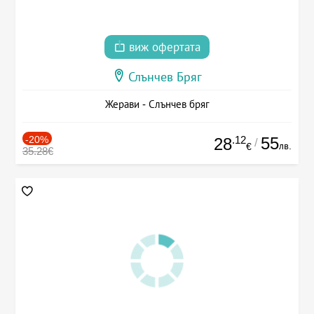
виж офертата
Слънчев Бряг
Жерави - Слънчев бряг
-20%
.12
55
28
/
лв.
€
35.28€