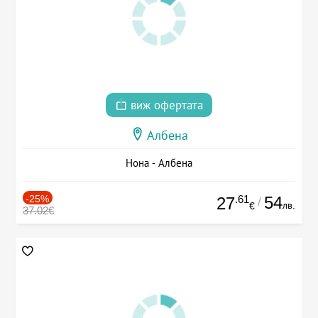
виж офертата
Албена
Нона - Албена
-25%
.61
54
27
/
лв.
€
37.02€