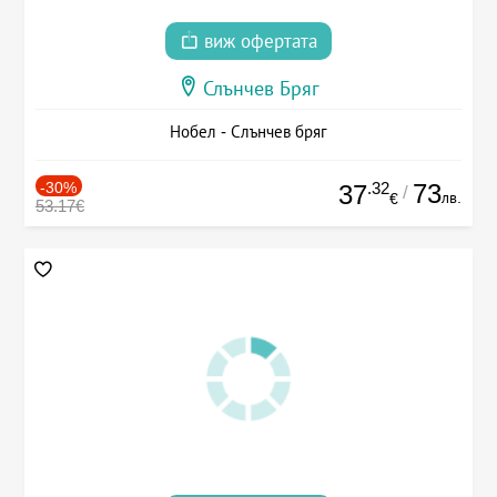
виж офертата
Слънчев Бряг
Нобел - Слънчев бряг
-30%
.32
73
37
/
лв.
€
53.17€