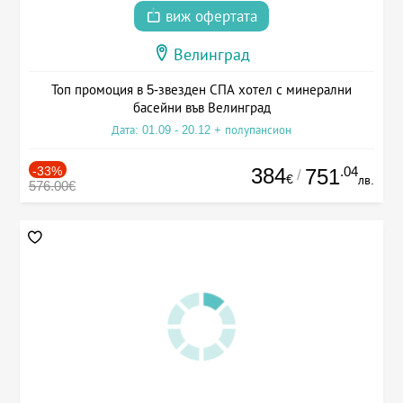
виж офертата
Велинград
Топ промоция в 5-звезден СПА хотел с минерални
басейни във Велинград
Дата: 01.09 - 20.12 + полупансион
-33%
384
.04
751
/
€
лв.
576.00€