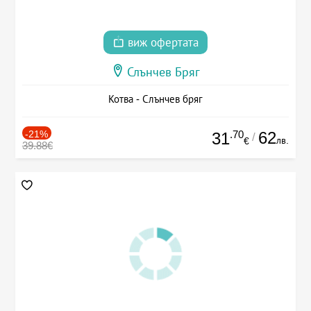
виж офертата
Слънчев Бряг
Котва - Слънчев бряг
-21%
.70
62
31
/
лв.
€
39.88€