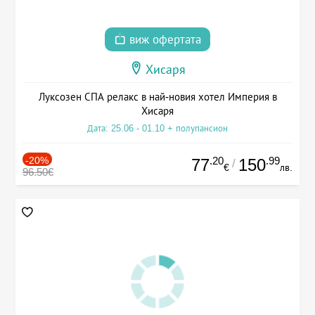
виж офертата
Хисаря
Луксозен СПА релакс в най-новия хотел Империя в
Хисаря
Дата: 25.06 - 01.10 + полупансион
-20%
.20
.99
77
150
/
€
лв.
96.50€