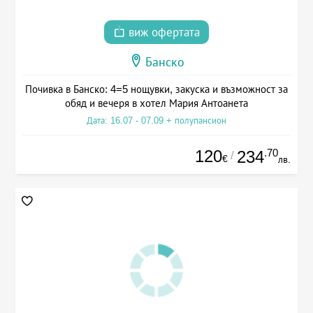
виж офертата
Банско
Почивка в Банско: 4=5 нощувки, закуска и възможност за
обяд и вечеря в хотел Мария Антоанета
Дата: 16.07 - 07.09 + полупансион
120
.70
234
/
€
лв.