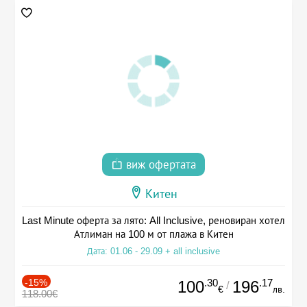
виж офертата
Китен
Last Minute оферта за лято: All Inclusive, реновиран хотел
Атлиман на 100 м от плажа в Китен
Дата: 01.06 - 29.09 + all inclusive
-15%
.30
.17
100
196
/
€
лв.
118.00€