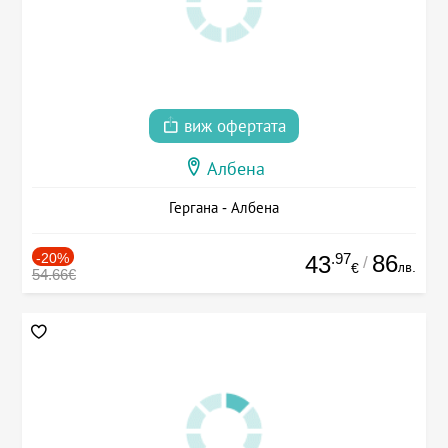
виж офертата
Албена
Гергана - Албена
-20%
.97
86
43
/
лв.
€
54.66€