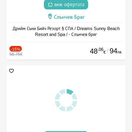
виж офертата
Слънчев Бряг
Дрийм Съни Бийч Резорт § СПА / Dreams Sunny Beach
Resort and Spa / - Слънчев бряг
-15%
.06
94
48
/
лв.
€
56.75€