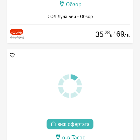
Обзор
СОЛ Луна Бей - Обзор
-15%
.28
69
35
/
лв.
€
41.42€
виж офертата
о-в Тасос