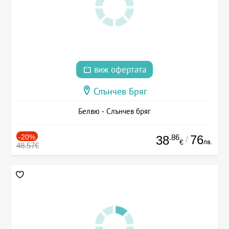
виж офертата
Слънчев Бряг
Белвю - Слънчев бряг
-20%
.86
76
38
/
лв.
€
48.57€