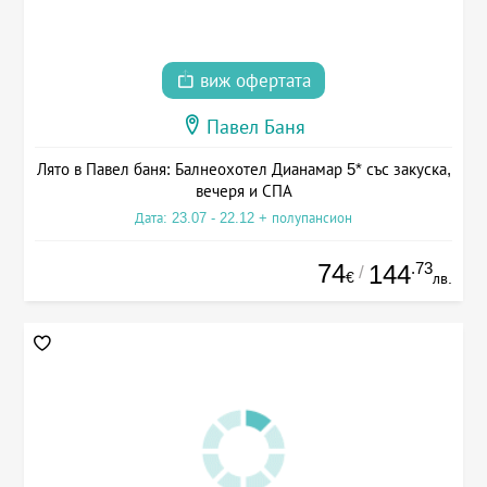
виж офертата
Павел Баня
Лято в Павел баня: Балнеохотел Дианамар 5* със закуска,
вечеря и СПА
Дата: 23.07 - 22.12 + полупансион
74
.73
144
/
€
лв.