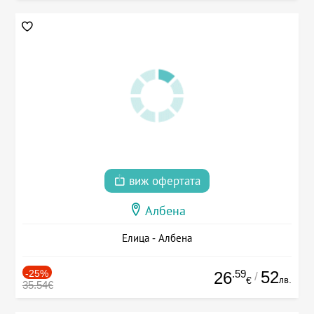
виж офертата
Албена
Елица - Албена
-25%
.59
52
26
/
лв.
€
35.54€