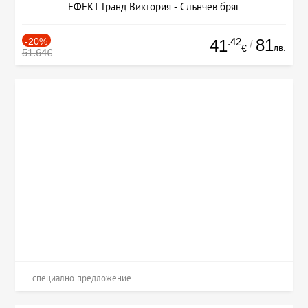
ЕФЕКТ Гранд Виктория - Слънчев бряг
-20%
.42
81
41
/
лв.
€
51.64€
специално предложение