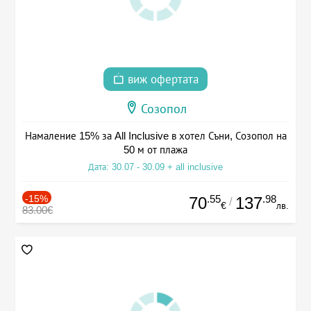
виж офертата
Созопол
Намаление 15% за All Inclusive в хотел Съни, Созопол на
50 м от плажа
Дата: 30.07 - 30.09 + all inclusive
-15%
.55
.98
70
137
/
€
лв.
83.00€