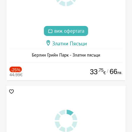
виж офертата
Златни Пясъци
Берлин Грийн Парк - Златни пясъци
-25%
.75
66
33
/
лв.
€
44.99€