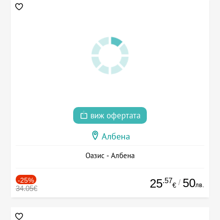
виж офертата
Албена
Оазис - Албена
-25%
.57
50
25
/
лв.
€
34.05€