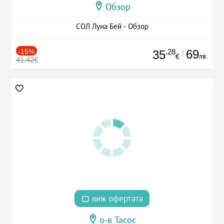
Обзор
СОЛ Луна Бей - Обзор
-15%
.28
69
35
/
лв.
€
41.42€
виж офертата
о-в Тасос