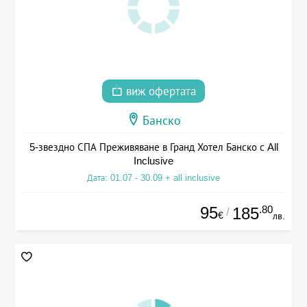
виж офертата
Банско
5-звездно СПА Преживяване в Гранд Хотел Банско с All
Inclusive
Дата: 01.07 - 30.09 + all inclusive
95
.80
185
/
€
лв.