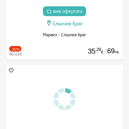
виж офертата
Слънчев Бряг
Марвел - Слънчев бряг
-30%
.28
69
35
/
лв.
€
50.11€