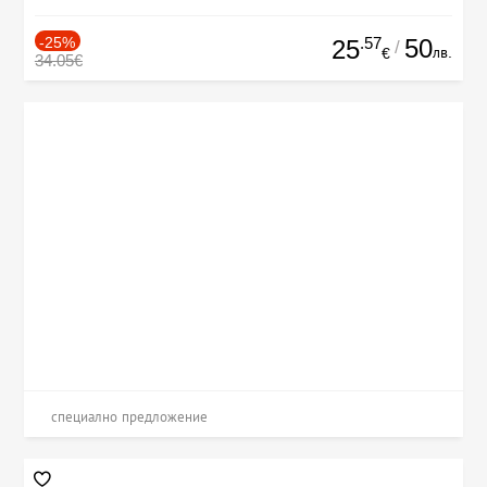
-25%
.57
50
25
/
лв.
€
34.05€
специално предложение