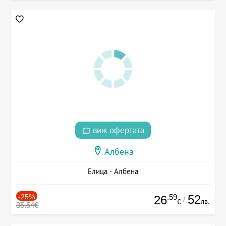
виж офертата
Албена
Елица - Албена
-25%
.59
52
26
/
лв.
€
35.54€