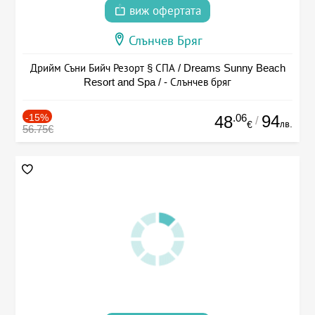
виж офертата
Слънчев Бряг
Дрийм Съни Бийч Резорт § СПА / Dreams Sunny Beach
Resort and Spa / - Слънчев бряг
-15%
.06
94
48
/
лв.
€
56.75€