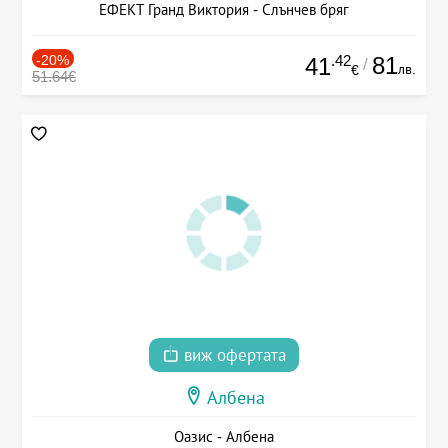
ЕФЕКТ Гранд Виктория - Слънчев бряг
-20%
.42
81
41
/
лв.
€
51.64€
виж офертата
Албена
Оазис - Албена