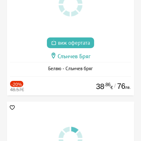
виж офертата
Слънчев Бряг
Белвю - Слънчев бряг
-20%
.86
76
38
/
лв.
€
48.57€