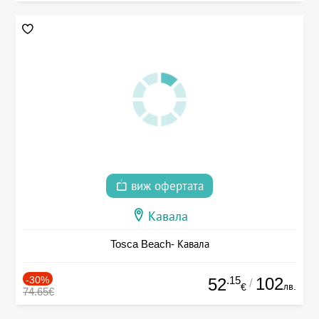
виж офертата
Кавала
Tosca Beach- Кавала
-30%
.15
102
52
/
лв.
€
74.65€