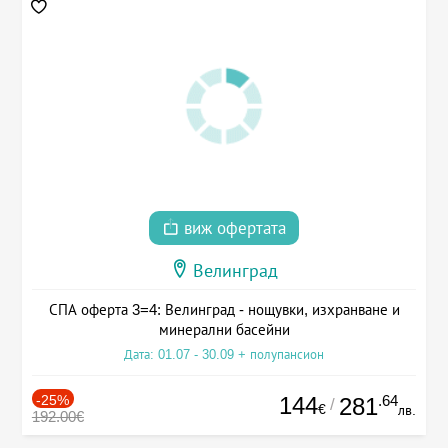
виж офертата
Велинград
СПА оферта 3=4: Велинград - нощувки, изхранване и
минерални басейни
Дата: 01.07 - 30.09 + полупансион
-25%
144
.64
281
/
€
лв.
192.00€