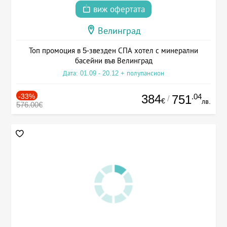
виж офертата
Велинград
Топ промоция в 5-звезден СПА хотел с минерални
басейни във Велинград
Дата: 01.09 - 20.12 + полупансион
-33%
384
.04
751
/
€
лв.
576.00€