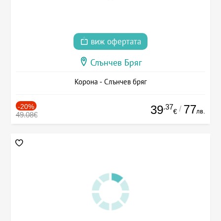
виж офертата
Слънчев Бряг
Корона - Слънчев бряг
-20%
.37
77
39
/
лв.
€
49.08€