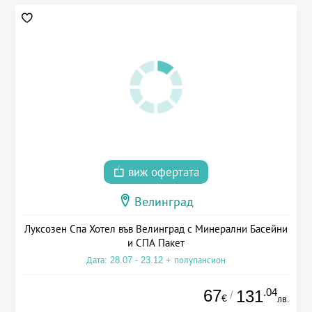
виж офертата
Велинград
Луксозен Спа Хотел във Велинград с Минерални Басейни
и СПА Пакет
Дата: 28.07 - 23.12 + полупансион
67
.04
131
/
€
лв.