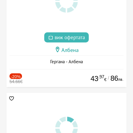
виж офертата
Албена
Гергана - Албена
-20%
.97
86
43
/
лв.
€
54.66€