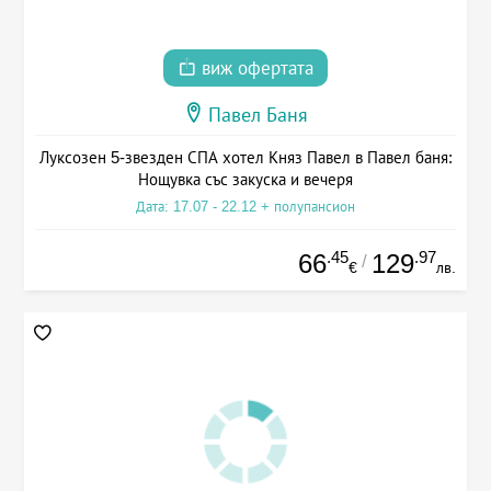
виж офертата
Павел Баня
Луксозен 5-звезден СПА хотел Княз Павел в Павел баня:
Нощувка със закуска и вечеря
Дата: 17.07 - 22.12 + полупансион
.45
.97
66
129
/
€
лв.