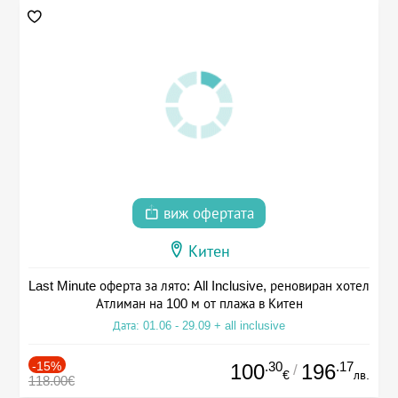
виж офертата
Китен
Last Minute оферта за лято: All Inclusive, реновиран хотел
Атлиман на 100 м от плажа в Китен
Дата: 01.06 - 29.09 + all inclusive
-15%
.30
.17
100
196
/
€
лв.
118.00€