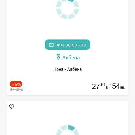
виж офертата
Албена
Нона - Албена
-25%
.61
54
27
/
лв.
€
37.02€