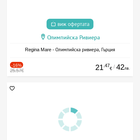
виж офертата
Олимпийска Ривиера
Regina Mare - Олимпийска ривиера, Гърция
-16%
.47
42
21
/
лв.
€
25.57€