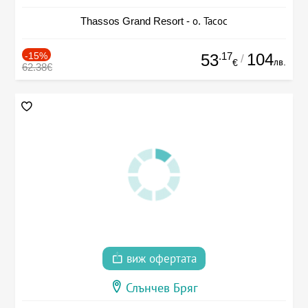
Thassos Grand Resort - о. Тасос
-15%
.17
104
53
/
лв.
€
62.38€
виж офертата
Слънчев Бряг