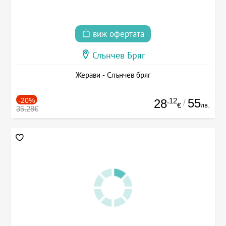
виж офертата
Слънчев Бряг
Жерави - Слънчев бряг
-20%
.12
55
28
/
лв.
€
35.28€