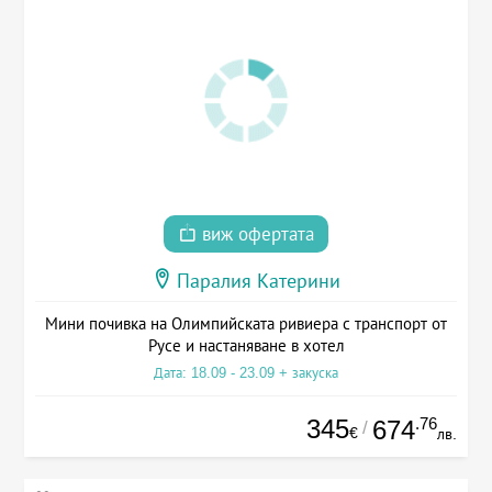
виж офертата
Паралия Катерини
Мини почивка на Олимпийската ривиера с транспорт от
Русе и настаняване в хотел
Дата: 18.09 - 23.09 + закуска
345
.76
674
/
€
лв.