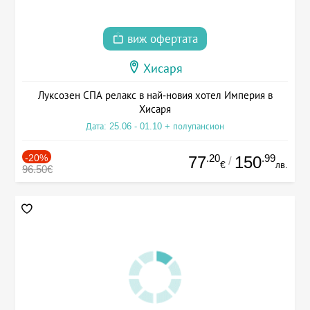
виж офертата
Хисаря
Луксозен СПА релакс в най-новия хотел Империя в
Хисаря
Дата: 25.06 - 01.10 + полупансион
-20%
.20
.99
77
150
/
€
лв.
96.50€