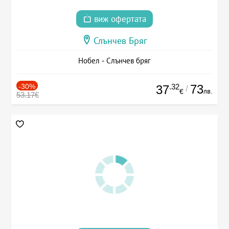
виж офертата
Слънчев Бряг
Нобел - Слънчев бряг
-30%
.32
73
37
/
лв.
€
53.17€