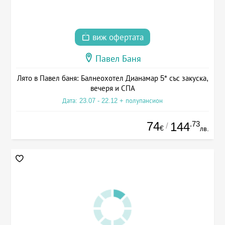
виж офертата
Павел Баня
Лято в Павел баня: Балнеохотел Дианамар 5* със закуска,
вечеря и СПА
Дата: 23.07 - 22.12 + полупансион
74
.73
144
/
€
лв.