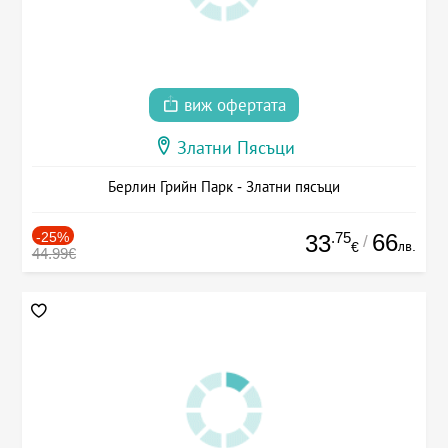
виж офертата
Златни Пясъци
Берлин Грийн Парк - Златни пясъци
-25%
.75
66
33
/
лв.
€
44.99€