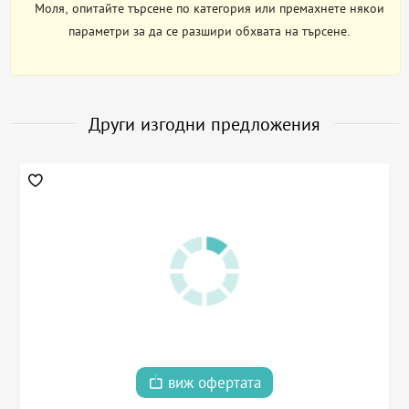
Моля, опитайте търсене по категория или премахнете някои
параметри за да се разшири обхвата на търсене.
Други изгодни предложения
виж офертата