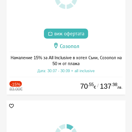
виж офертата
Созопол
Намаление 15% за All Inclusive в хотел Съни, Созопол на
50 м от плажа
Дата: 30.07 - 30.09 + all inclusive
-15%
.55
.98
70
137
/
€
лв.
83.00€