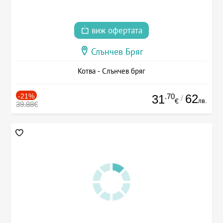
виж офертата
Слънчев Бряг
Котва - Слънчев бряг
-21%
.70
62
31
/
лв.
€
39.88€