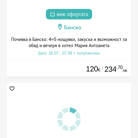
виж офертата
Банско
Почивка в Банско: 4=5 нощувки, закуска и възможност за
обяд и вечеря в хотел Мария Антоанета
Дата: 16.07 - 07.09 + полупансион
120
.70
234
/
€
лв.