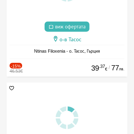
виж офертата
о-в Тасос
Ntinas Filoxenia - о. Тасос, Гърция
-15%
.37
77
39
/
лв.
€
46.53€