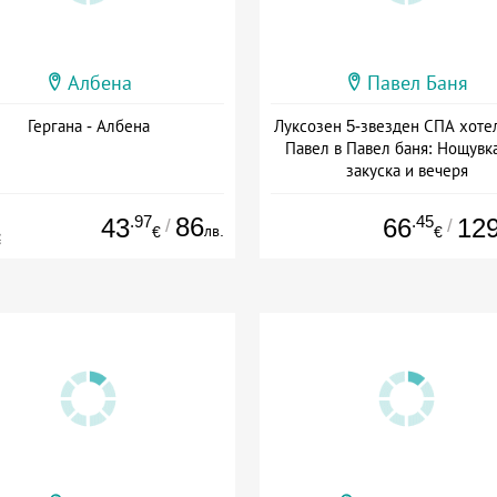
Албена
Павел Баня
Гергана - Албена
Луксозен 5-звезден СПА хоте
Павел в Павел баня: Нощувка
закуска и вечеря
Дата: 17.07 - 22.12 + полупан
.97
86
.45
43
66
12
/
/
лв.
€
€
€