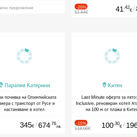
-20%
.42
41
/
ално предложение
€
51.64€
Паралия Катерини
Китен
и почивка на Олимпийската
Last Minute оферта за лято: 
виера с транспорт от Русе и
Inclusive, реновиран хотел А
настаняване в хотел
на 100 м от плажа в Ките
Дата: 18.09 - 23.09 + закуска
Дата: 01.06 - 29.09 + all inclus
345
.76
-15%
.30
674
100
19
/
/
€
лв.
€
118.00€