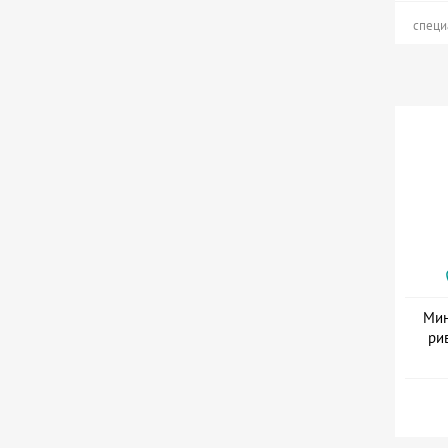
специ
Мин
ри