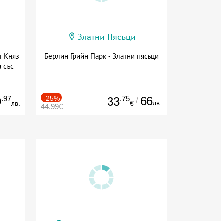
Златни Пясъци
л Княз
Берлин Грийн Парк - Златни пясъци
 със
сион
.97
-25%
.75
66
9
33
/
лв.
лв.
€
44.99€