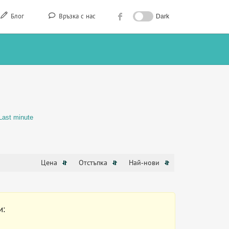
Блог
Връзка с нас
Dark
Last minute
Цена
Отстъпка
Най-нови
и: