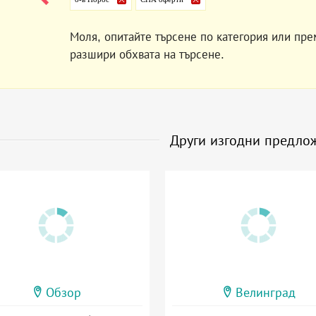
Моля, опитайте търсене по категория или пре
разшири обхвата на търсене.
Други изгодни предло
Обзор
Велинград