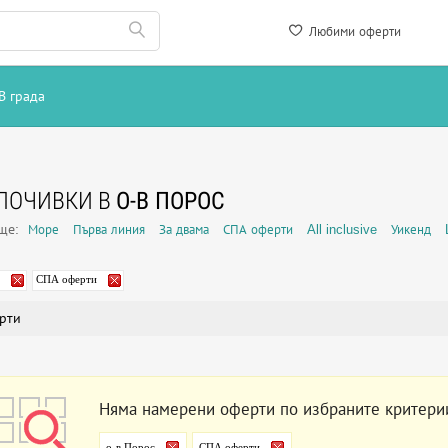
Любими оферти
В града
ПОЧИВКИ В
О-В ПОРОС
още:
Море
Първа линия
За двама
СПА оферти
All inclusive
Уикенд
СПА оферти
рти
Няма намерени оферти по избраните критери
о-в Порос
СПА оферти