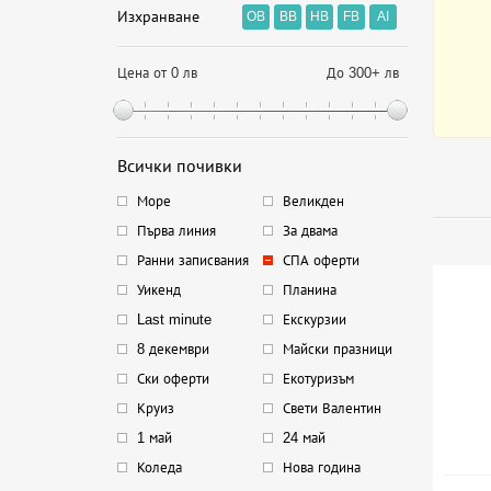
Изхранване
OB
BB
HB
FB
AI
Цена от 0 лв
До 300+ лв
Всички почивки
Море
Великден
Първа линия
За двама
Ранни записвания
СПА оферти
Уикенд
Планина
Last minute
Екскурзии
8 декември
Майски празници
Ски оферти
Екотуризъм
Круиз
Свети Валентин
1 май
24 май
Коледа
Нова година