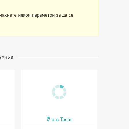
махнете някои параметри за да се
жения
о-в Тасос