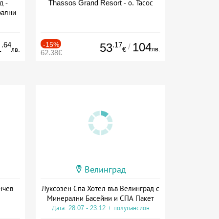
д -
Thassos Grand Resort - о. Тасос
рални
сион
.64
-15%
.17
104
1
53
/
лв.
лв.
€
62.38€
Велинград
нчев
Луксозен Спа Хотел във Велинград с
Минерални Басейни и СПА Пакет
Дата: 28.07 - 23.12 + полупансион