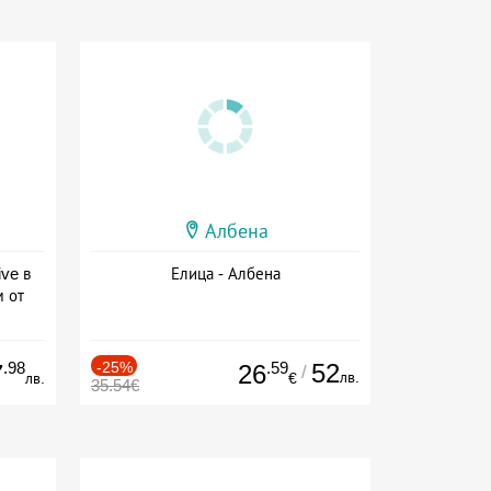
Албена
ive в
Елица - Албена
м от
ive
.98
-25%
.59
52
7
26
/
лв.
лв.
€
35.54€