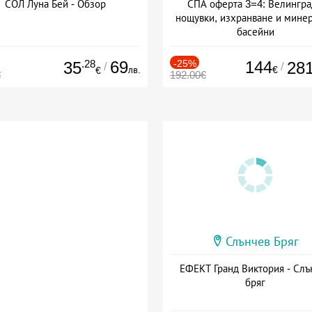
СОЛ Луна Бей - Обзор
СПА оферта 3=4: Велингра
нощувки, изхранване и мине
басейни
Дата: 01.07 - 30.09 + полупан
.28
69
-25%
144
35
28
/
/
лв.
€
€
€
192.00€
Слънчев Бряг
ЕФЕКТ Гранд Виктория - Слъ
бряг