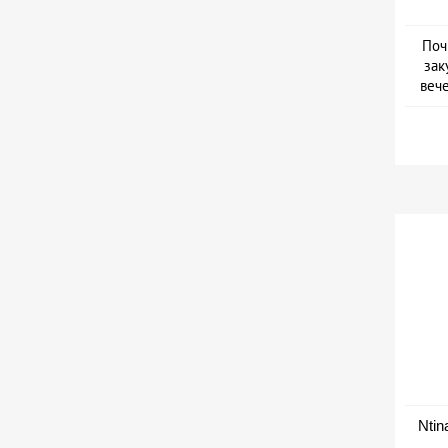
Поч
зак
веч
Дат
Ntin