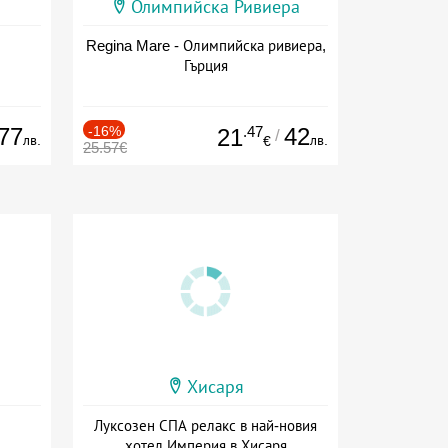
Олимпийска Ривиера
Regina Mare - Олимпийска ривиера,
Гърция
77
-16%
.47
42
21
/
лв.
лв.
€
25.57€
Хисаря
Луксозен СПА релакс в най-новия
хотел Империя в Хисаря