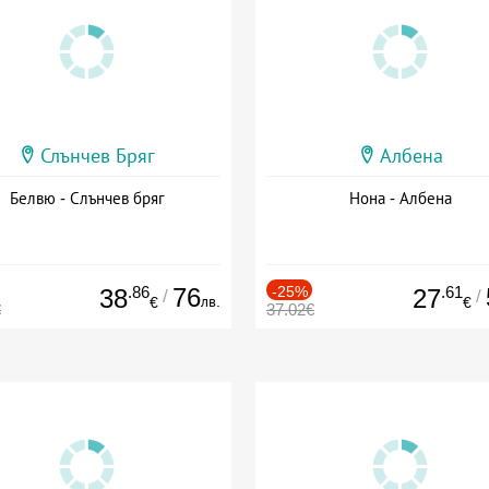
Слънчев Бряг
Албена
Белвю - Слънчев бряг
Нона - Албена
.86
76
-25%
.61
38
27
/
/
лв.
€
€
€
37.02€