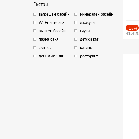
Екстри
вътрешен басейн
минерален басейн
Wi-Fi интернет
джакузи
-15%
външен басейн
сауна
41.42
парна баня
детски кът
фитнес
казино
дом. любимци
ресторант