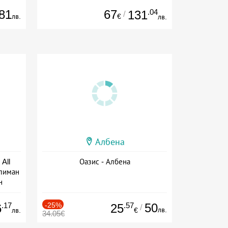
81
67
.04
131
/
лв.
€
лв.
Албена
All
Оазис - Албена
тлиман
н
ive
.17
-25%
.57
50
6
25
/
лв.
лв.
€
34.05€