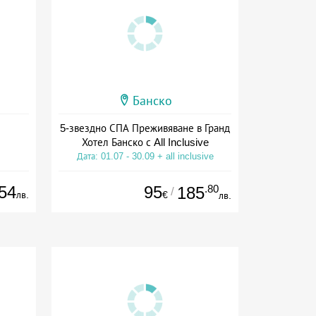
Банско
5-звездно СПА Преживяване в Гранд
Хотел Банско с All Inclusive
Дата: 01.07 - 30.09 + all inclusive
54
95
.80
185
/
лв.
€
лв.