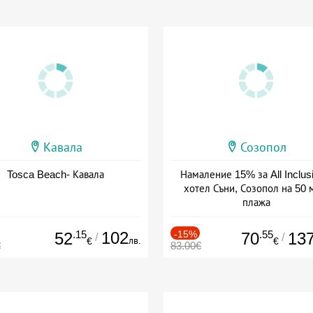
Кавала
Созопол
Tosca Beach- Кавала
Намаление 15% за All Inclus
хотел Съни, Созопол на 50 
плажа
Дата: 30.07 - 30.09 + all inclus
.15
102
-15%
.55
52
70
13
/
/
лв.
€
€
€
83.00€