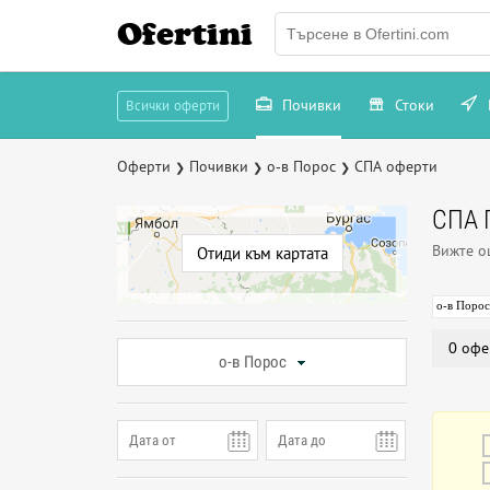
Ofertini
Почивки
Стоки
Всички оферти
Оферти
Почивки
о-в Порос
СПА оферти
❯
❯
❯
СПА 
Вижте 
Отиди към картата
о-в Порос
0 офе
о-в Порос