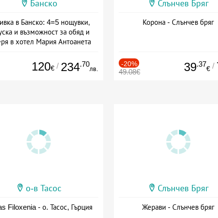
Банско
Слънчев Бряг
ивка в Банско: 4=5 нощувки,
Корона - Слънчев бряг
уска и възможност за обяд и
еря в хотел Мария Антоанета
а: 16.07 - 07.09 + полупансион
120
.70
-20%
.37
234
39
/
/
€
лв.
€
49.08€
о-в Тасос
Слънчев Бряг
as Filoxenia - о. Тасос, Гърция
Жерави - Слънчев бряг