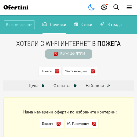
Ofertini
-34%
Почивки
Стоки
В града
Всички оферти
понеделник
те очакват още следващият
ХОТЕЛИ С WI-FI ИНТЕРНЕТ В
ПОЖЕГА
Запиши се сега!
ВИЖ ФИЛТРИ
Запиши ме!
Пожега
Wi-Fi интернет
остават
3 дни 9 часа и 21 минути
Не, благодаря
Цена
Отстъпка
Най-нови
Няма намерени оферти по избраните критерии:
Пожега
Wi-Fi интернет