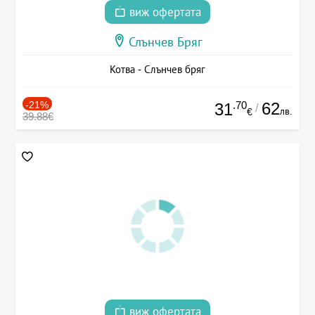
виж офертата
Слънчев Бряг
Котва - Слънчев бряг
-21%
.70
62
31
/
лв.
€
39.88€
виж офертата