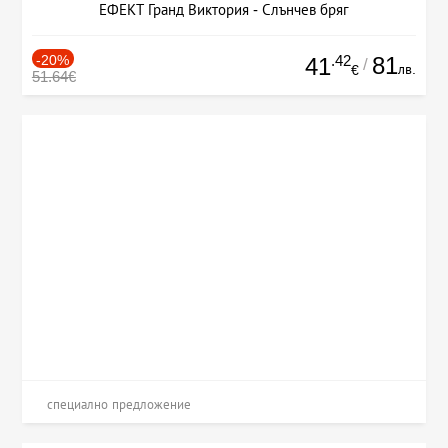
ЕФЕКТ Гранд Виктория - Слънчев бряг
-20%
.42
81
41
/
лв.
€
51.64€
специално предложение