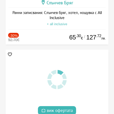
Слънчев Бряг
Ранни записвания: Слънчев бряг, хотел, нощувка с All
Inclusive
+ all inclusive
-30%
.30
.72
65
127
/
€
лв.
92.70€
виж офертата