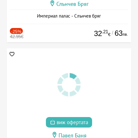
Слънчев Бряг
Империал палас - Слънчев бряг
-25%
.21
63
32
/
лв.
€
42.95€
виж офертата
Павел Баня