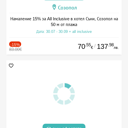
Созопол
Намаление 15% за All Inclusive в хотел Съни, Созопол на
50 м от плажа
Дата: 30.07 - 30.09 + all inclusive
-15%
.55
.98
70
137
/
€
лв.
83.00€