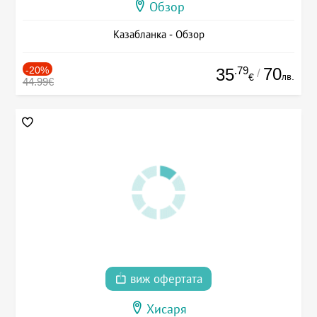
Обзор
Казабланка - Обзор
-20%
.79
70
35
/
лв.
€
44.99€
виж офертата
Хисаря