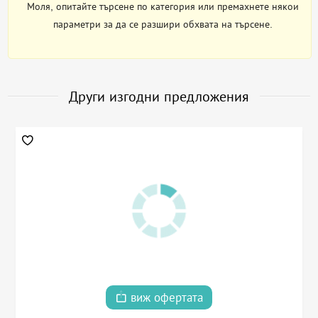
Моля, опитайте търсене по категория или премахнете някои
параметри за да се разшири обхвата на търсене.
Други изгодни предложения
виж офертата