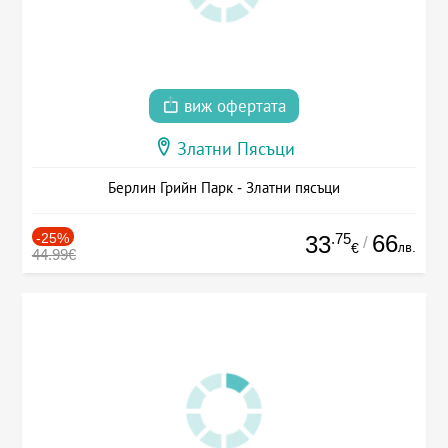
виж офертата
Златни Пясъци
Берлин Грийн Парк - Златни пясъци
-25%
.75
66
33
/
лв.
€
44.99€