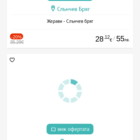
Слънчев Бряг
Жерави - Слънчев бряг
-20%
.12
55
28
/
лв.
€
35.28€
виж офертата