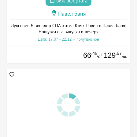
виж офертата
Павел Баня
Луксозен 5-звезден СПА хотел Княз Павел в Павел баня:
Нощувка със закуска и вечеря
Дата: 17.07 - 22.12 + полупансион
.45
.97
66
129
/
€
лв.