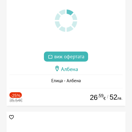
виж офертата
Албена
Елица - Албена
-25%
.59
52
26
/
лв.
€
35.54€