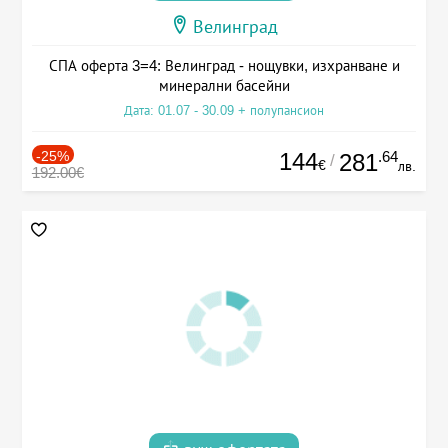
Велинград
СПА оферта 3=4: Велинград - нощувки, изхранване и
минерални басейни
Дата: 01.07 - 30.09 + полупансион
-25%
144
.64
281
/
€
лв.
192.00€