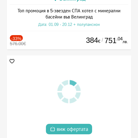
Топ промоция в 5-звезден СПА хотел с минерални
басейни във Велинград
Дата: 01.09 - 20.12 + полупансион
-33%
384
.04
751
/
€
лв.
576.00€
виж офертата