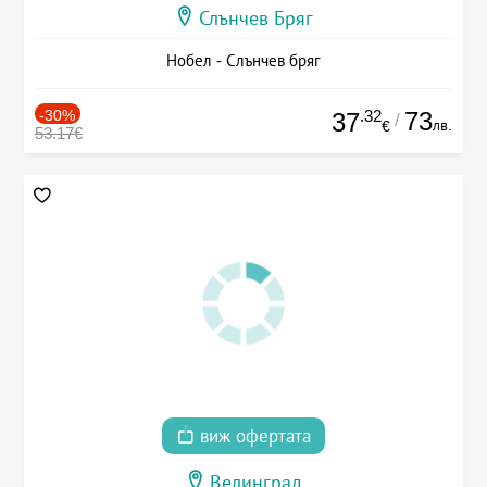
Слънчев Бряг
Нобел - Слънчев бряг
-30%
.32
73
37
/
лв.
€
53.17€
виж офертата
Велинград