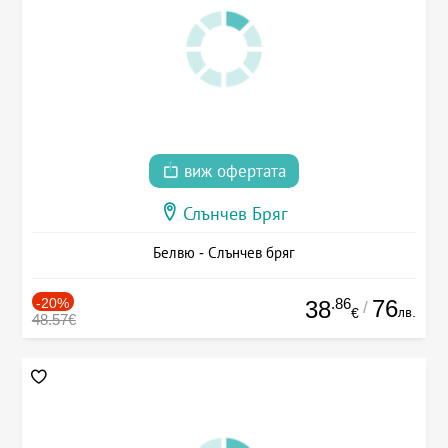
виж офертата
Слънчев Бряг
Белвю - Слънчев бряг
-20%
.86
76
38
/
лв.
€
48.57€