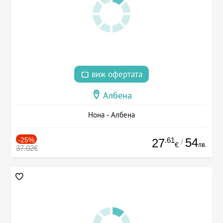
виж офертата
Албена
Нона - Албена
-25%
.61
54
27
/
лв.
€
37.02€