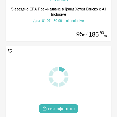
5-звездно СПА Преживяване в Гранд Хотел Банско с All
Inclusive
Дата: 01.07 - 30.09 + all inclusive
95
.80
185
/
€
лв.
виж офертата