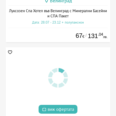
Велинград
Луксозен Спа Хотел във Велинград с Минерални Басейни
и СПА Пакет
Дата: 28.07 - 23.12 + полупансион
67
.04
131
/
€
лв.
виж офертата