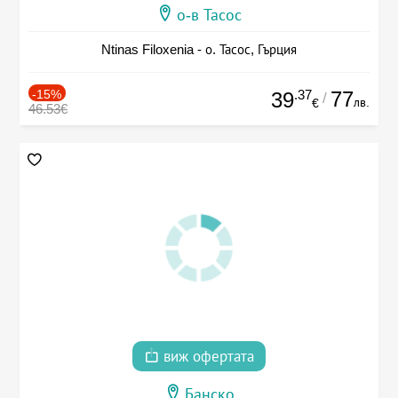
о-в Тасос
Ntinas Filoxenia - о. Тасос, Гърция
-15%
.37
77
39
/
лв.
€
46.53€
виж офертата
Банско