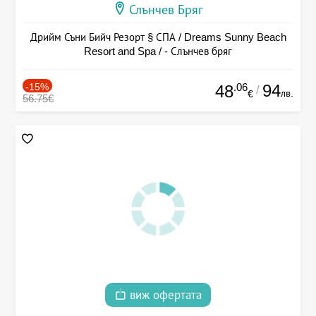
Слънчев Бряг
Дрийм Съни Бийч Резорт § СПА / Dreams Sunny Beach
Resort and Spa / - Слънчев бряг
-15%
.06
94
48
/
лв.
€
56.75€
виж офертата