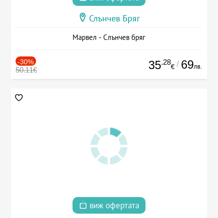
Слънчев Бряг
Марвел - Слънчев бряг
-30%
.28
69
35
/
лв.
€
50.11€
виж офертата