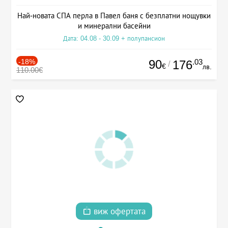
Най-новата СПА перла в Павел баня с безплатни нощувки
и минерални басейни
Дата: 04.08 - 30.09 + полупансион
-18%
90
.03
176
/
€
лв.
110.00€
виж офертата