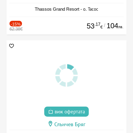
Thassos Grand Resort - о. Тасос
-15%
.17
104
53
/
лв.
€
62.38€
виж офертата
Слънчев Бряг