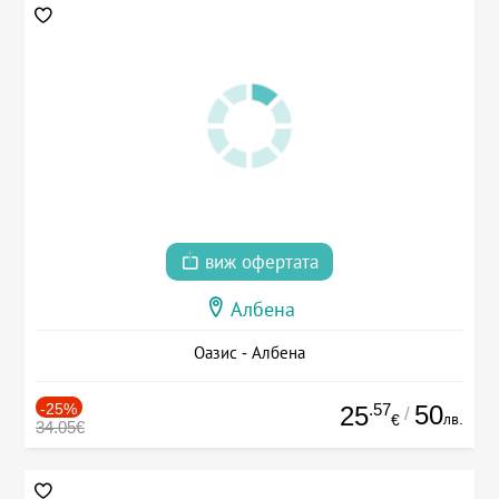
виж офертата
Албена
Оазис - Албена
-25%
.57
50
25
/
лв.
€
34.05€