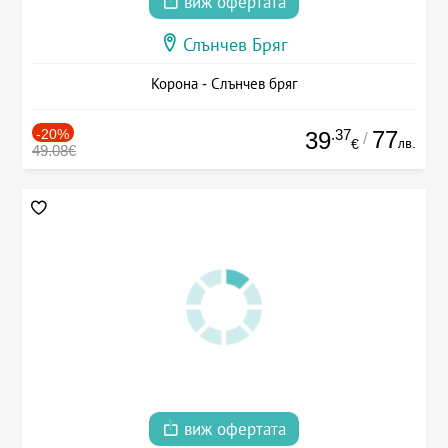
виж офертата
Слънчев Бряг
Корона - Слънчев бряг
-20%
.37
77
39
/
лв.
€
49.08€
виж офертата