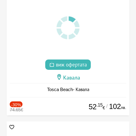
виж офертата
Кавала
Tosca Beach- Кавала
-30%
.15
102
52
/
лв.
€
74.65€