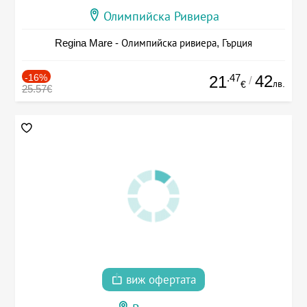
Олимпийска Ривиера
Regina Mare - Олимпийска ривиера, Гърция
-16%
.47
42
21
/
лв.
€
25.57€
виж офертата