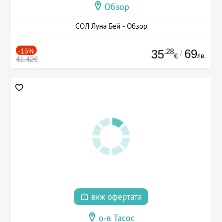
Обзор
СОЛ Луна Бей - Обзор
-15%
.28
69
35
/
лв.
€
41.42€
виж офертата
о-в Тасос