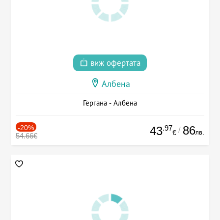
виж офертата
Албена
Гергана - Албена
-20%
.97
86
43
/
лв.
€
54.66€