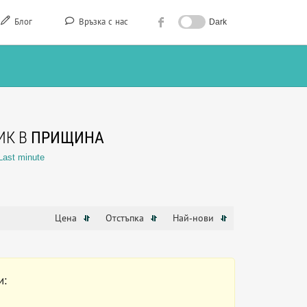
Блог
Връзка с нас
Dark
ИК В
ПРИЩИНА
Last minute
Цена
Отстъпка
Най-нови
и: