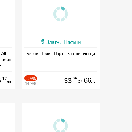
Златни Пясъци
All
Берлин Грийн Парк - Златни пясъци
тлиман
н
ive
.17
-25%
.75
66
6
33
/
лв.
лв.
€
44.99€