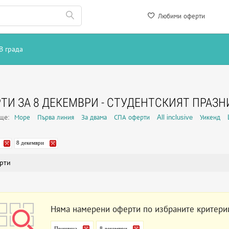
Любими оферти
В града
ТИ ЗА 8 ДЕКЕМВРИ - СТУДЕНТСКИЯТ ПРАЗН
още:
Море
Първа линия
За двама
СПА оферти
All inclusive
Уикенд
8 декември
рти
Няма намерени оферти по избраните критери
Прищина
8 декември