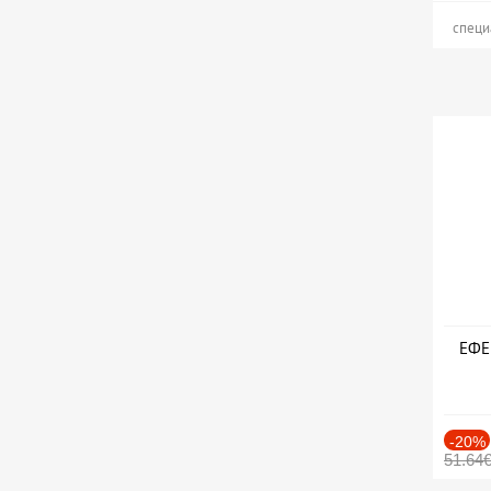
специ
ЕФЕК
-20%
51.64