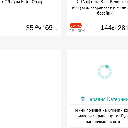
СОЛ Луна Бей - Обзор
СПА оферта 3=4: Велингра
нощувки, изхранване и мине
басейни
Дата: 01.07 - 30.09 + полупан
.28
69
-25%
144
35
28
/
/
лв.
€
€
€
192.00€
Паралия Катерин
Мини почивка на Олимпийс
ривиера с транспорт от Рус
настаняване в хотел
Дата: 18.09 - 23.09 + закуск