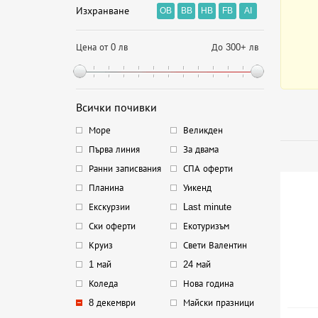
Изхранване
OB
BB
HB
FB
AI
Цена от 0 лв
До 300+ лв
Всички почивки
Море
Великден
Първа линия
За двама
Ранни записвания
СПА оферти
Планина
Уикенд
Екскурзии
Last minute
Ски оферти
Екотуризъм
Круиз
Свети Валентин
1 май
24 май
Коледа
Нова година
8 декември
Майски празници