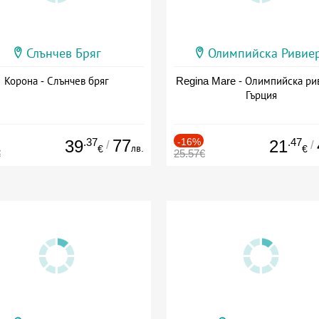
Слънчев Бряг
Олимпийска Ривие
Корона - Слънчев бряг
Regina Mare - Олимпийска ри
Гърция
.37
77
-16%
.47
39
21
/
/
лв.
€
€
€
25.57€