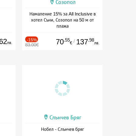
Созопол
Намаление 15% за All Inclusive в
хотел Съни, Созопол на 50 м от
плажа
Дата: 30.07 - 30.09 + all inclusive
62
-15%
.55
.98
70
137
/
лв.
€
лв.
83.00€
Слънчев Бряг
Нобел - Слънчев бряг