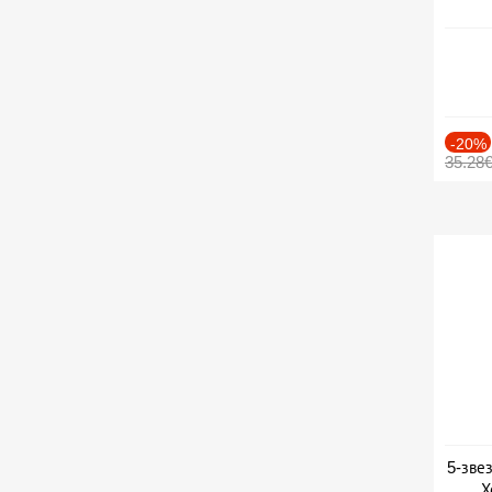
-20%
35.28
5-зве
Х