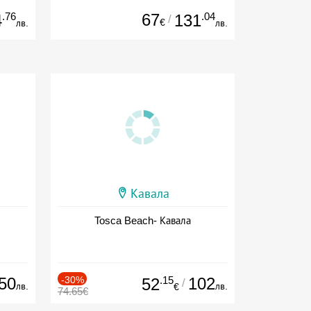
.76
67
.04
4
131
/
€
лв.
лв.
Кавала
Tosca Beach- Кавала
50
-30%
.15
102
52
/
лв.
лв.
€
74.65€