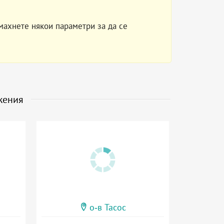
махнете някои параметри за да се
жения
о-в Тасос