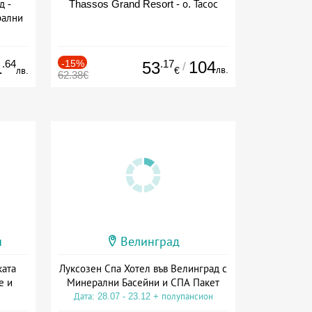
д -
Thassos Grand Resort - о. Тасос
рални
сион
.64
-15%
.17
104
1
53
/
лв.
лв.
€
62.38€
и
Велинград
ката
Луксозен Спа Хотел във Велинград с
е и
Минерални Басейни и СПА Пакет
Дата: 28.07 - 23.12 + полупансион
а