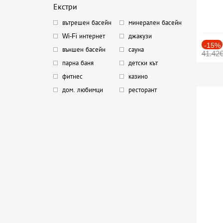
Екстри
вътрешен басейн
минерален басейн
Wi-Fi интернет
джакузи
-15%
външен басейн
сауна
41.42
парна баня
детски кът
фитнес
казино
дом. любимци
ресторант