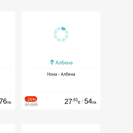
Албена
Нона - Албена
76
-25%
.61
54
27
/
лв.
лв.
€
37.02€