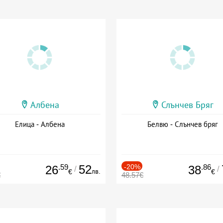
Албена
Слънчев Бряг
Елица - Албена
Белвю - Слънчев бряг
.59
52
-20%
.86
26
38
/
/
лв.
€
€
€
48.57€