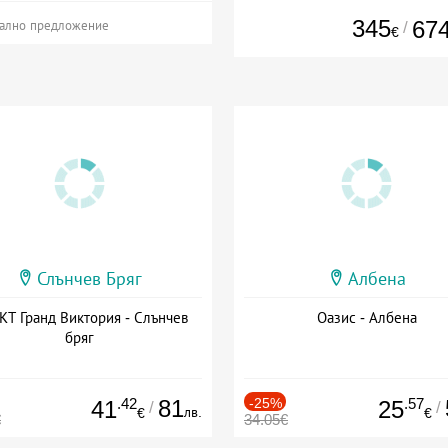
345
67
/
ално предложение
€
Слънчев Бряг
Албена
Т Гранд Виктория - Слънчев
Оазис - Албена
бряг
.42
81
-25%
.57
41
25
/
/
лв.
€
€
€
34.05€