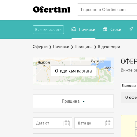
Ofertini
Почивки
Стоки
Всички оферти
Оферти
Почивки
Прищина
8 декември
❯
❯
❯
ОФЕР
Вижте 
Отиди към картата
Прищина
0 офе
Прищина