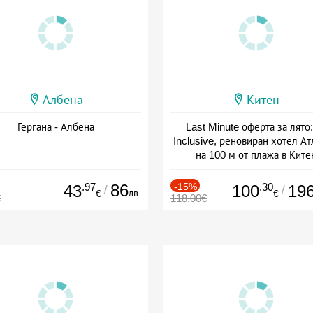
Албена
Китен
Гергана - Албена
Last Minute оферта за лято: 
Inclusive, реновиран хотел А
на 100 м от плажа в Ките
Дата: 01.06 - 29.09 + all inclus
.97
86
-15%
.30
43
100
19
/
/
лв.
€
€
€
118.00€