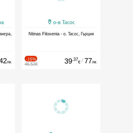
ра
о-в Тасос
виера,
Ntinas Filoxenia - о. Тасос, Гърция
42
-15%
.37
77
39
/
лв.
лв.
€
46.53€