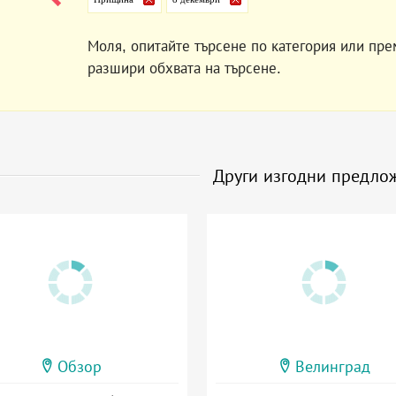
Моля, опитайте търсене по категория или пре
разшири обхвата на търсене.
Други изгодни предло
Обзор
Велинград