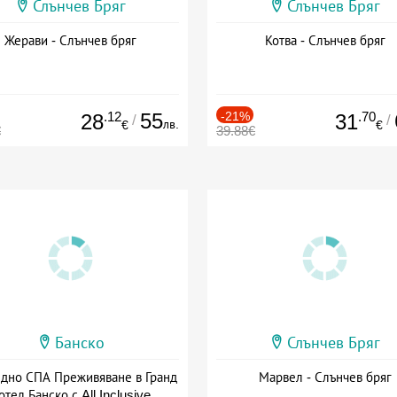
Слънчев Бряг
Слънчев Бряг
Жерави - Слънчев бряг
Котва - Слънчев бряг
.12
55
-21%
.70
28
31
/
/
лв.
€
€
€
39.88€
Банско
Слънчев Бряг
здно СПА Преживяване в Гранд
Марвел - Слънчев бряг
отел Банско с All Inclusive