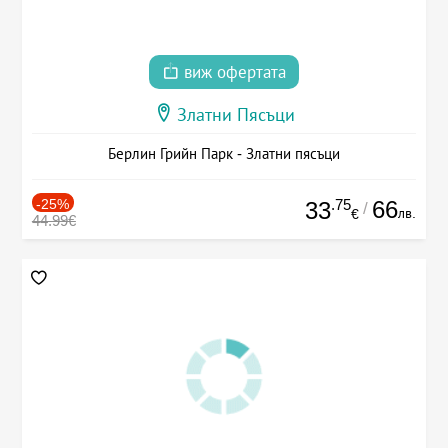
виж офертата
Златни Пясъци
Берлин Грийн Парк - Златни пясъци
-25%
.75
66
33
/
лв.
€
44.99€