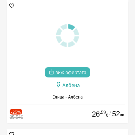
виж офертата
Албена
Елица - Албена
-25%
.59
52
26
/
лв.
€
35.54€