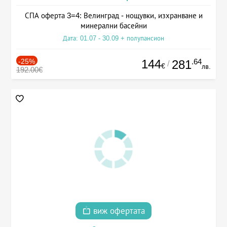
СПА оферта 3=4: Велинград - нощувки, изхранване и
минерални басейни
Дата: 01.07 - 30.09 + полупансион
-25%
144
.64
281
/
€
лв.
192.00€
виж офертата