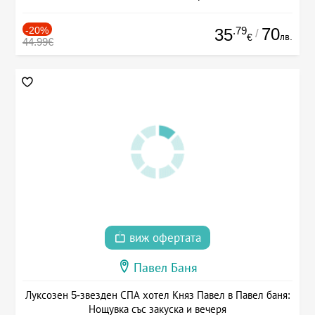
-20%
.79
70
35
/
лв.
€
44.99€
виж офертата
Павел Баня
Луксозен 5-звезден СПА хотел Княз Павел в Павел баня:
Нощувка със закуска и вечеря