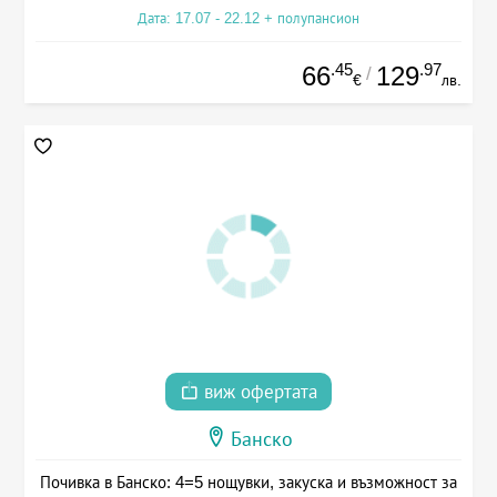
Дата: 17.07 - 22.12 + полупансион
.45
.97
66
129
/
€
лв.
виж офертата
Банско
Почивка в Банско: 4=5 нощувки, закуска и възможност за