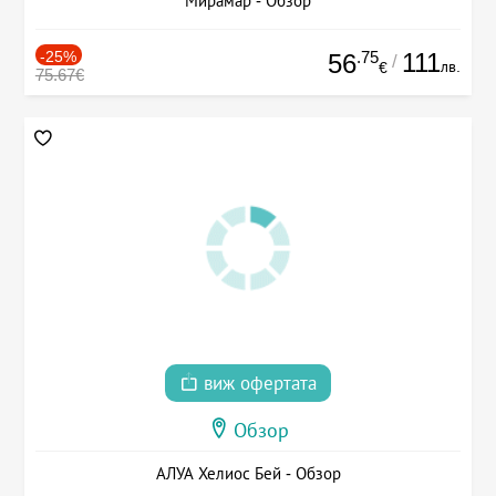
Мирамар - Обзор
-25%
.75
111
56
/
лв.
€
75.67€
виж офертата
Обзор
АЛУА Хелиос Бей - Обзор