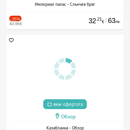
Империал палас - Слънчев бряг
-25%
.21
63
32
/
лв.
€
42.95€
виж офертата
Обзор
Казабланка - Обзор