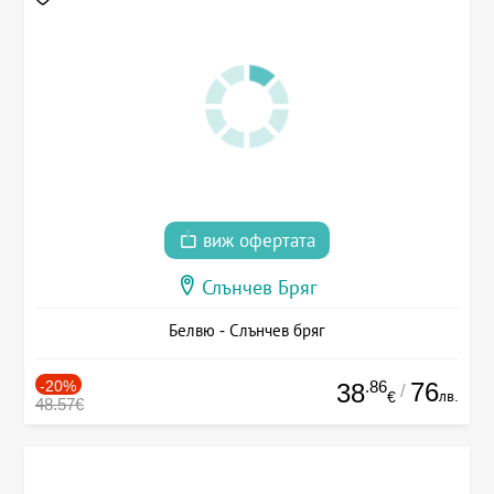
виж офертата
Слънчев Бряг
Белвю - Слънчев бряг
-20%
.86
76
38
/
лв.
€
48.57€