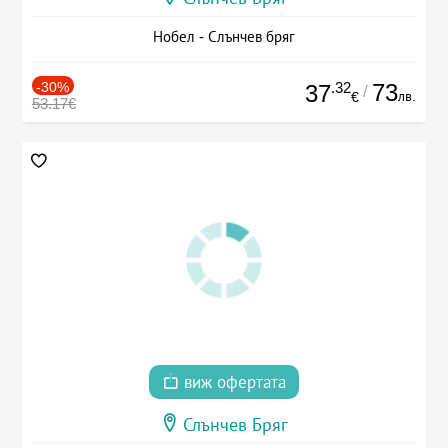
Нобел - Слънчев бряг
-30%
.32
73
37
/
лв.
€
53.17€
виж офертата
Слънчев Бряг