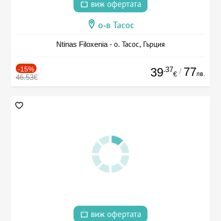
виж офертата
о-в Тасос
Ntinas Filoxenia - о. Тасос, Гърция
-15%
.37
77
39
/
лв.
€
46.53€
виж офертата