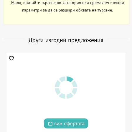
Моля, опитайте търсене по категория или премахнете някои
параметри за да се разшири обхвата на търсене.
Други изгодни предложения
виж офертата