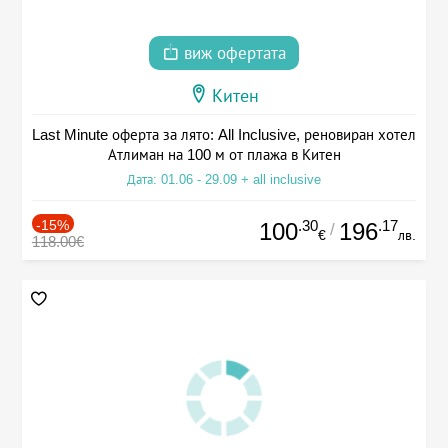
виж офертата
Китен
Last Minute оферта за лято: All Inclusive, реновиран хотел
Атлиман на 100 м от плажа в Китен
Дата: 01.06 - 29.09 + all inclusive
-15%
.30
.17
100
196
/
€
лв.
118.00€