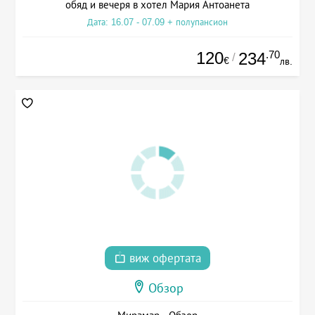
обяд и вечеря в хотел Мария Антоанета
Дата: 16.07 - 07.09 + полупансион
120
.70
234
/
€
лв.
виж офертата
Обзор