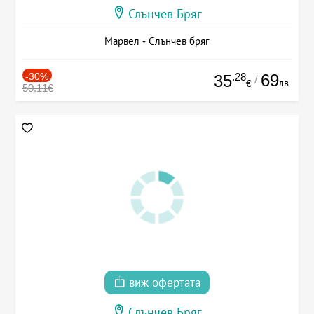
Слънчев Бряг
Марвел - Слънчев бряг
-30%
.28
69
35
/
лв.
€
50.11€
виж офертата
Слънчев Бряг