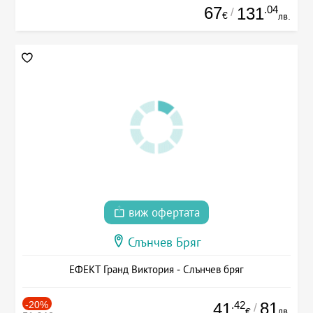
67
.04
131
/
€
лв.
виж офертата
Слънчев Бряг
ЕФЕКТ Гранд Виктория - Слънчев бряг
-20%
.42
81
41
/
лв.
€