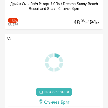
Дрийм Съни Бийч Резорт § СПА / Dreams Sunny Beach
Resort and Spa / - Слънчев бряг
-15%
.06
94
48
/
лв.
€
56.75€
виж офертата
Слънчев Бряг