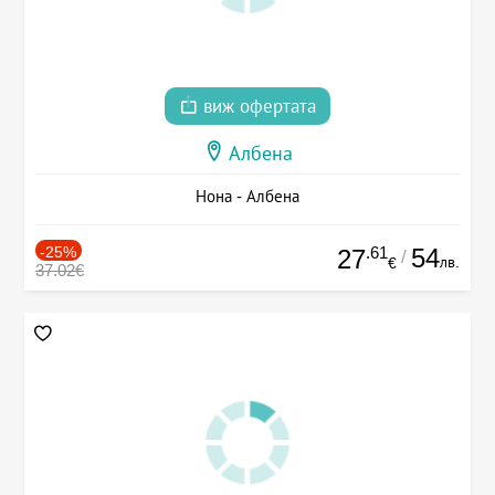
виж офертата
Албена
Нона - Албена
-25%
.61
54
27
/
лв.
€
37.02€