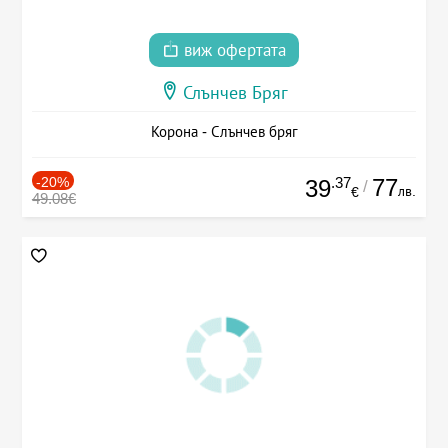
виж офертата
Слънчев Бряг
Корона - Слънчев бряг
-20%
.37
77
39
/
лв.
€
49.08€