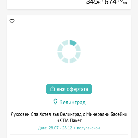
345
674
/
€
лв.
виж офертата
Велинград
Луксозен Спа Хотел във Велинград с Минерални Басейни
и СПА Пакет
Дата: 28.07 - 23.12 + полупансион