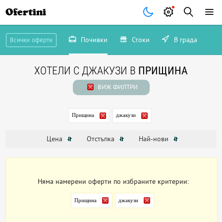
Ofertini
Почивки
Стоки
В града
Всички оферти
ХОТЕЛИ С ДЖАКУЗИ В
ПРИЩИНА
ВИЖ ФИЛТРИ
Прищина
джакузи
Цена
Отстъпка
Най-нови
Няма намерени оферти по избраните критерии:
Прищина
джакузи