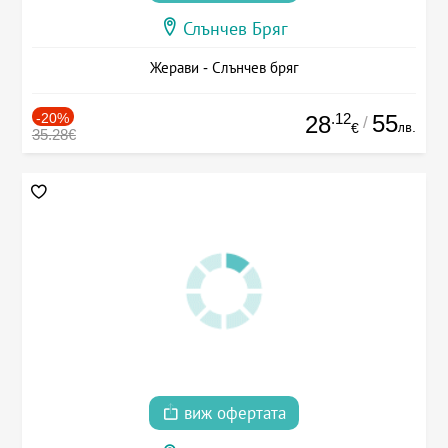
Слънчев Бряг
Жерави - Слънчев бряг
-20%
.12
55
28
/
лв.
€
35.28€
виж офертата