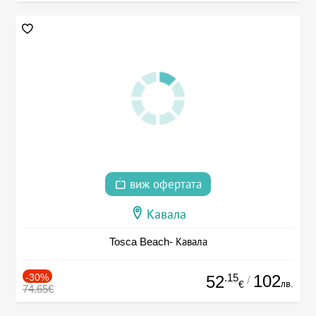
виж офертата
Кавала
Tosca Beach- Кавала
-30%
.15
102
52
/
лв.
€
74.65€