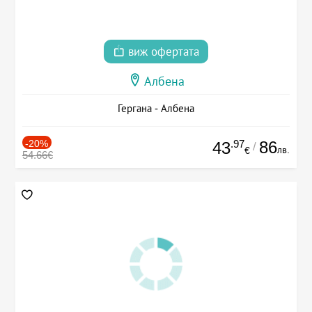
виж офертата
Албена
Гергана - Албена
-20%
.97
86
43
/
лв.
€
54.66€