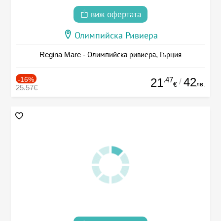
виж офертата
Олимпийска Ривиера
Regina Mare - Олимпийска ривиера, Гърция
-16%
.47
42
21
/
лв.
€
25.57€