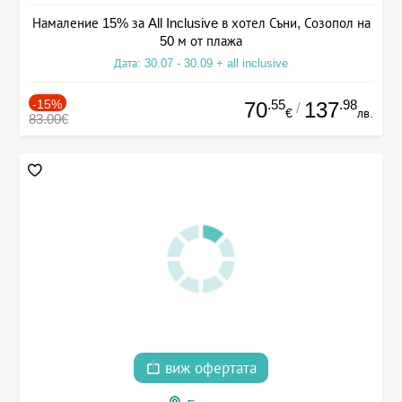
Намаление 15% за All Inclusive в хотел Съни, Созопол на
50 м от плажа
Дата: 30.07 - 30.09 + all inclusive
-15%
.55
.98
70
137
/
€
лв.
83.00€
виж офертата