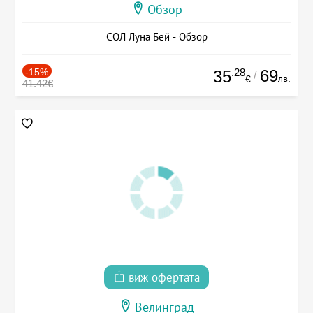
Обзор
СОЛ Луна Бей - Обзор
-15%
.28
69
35
/
лв.
€
41.42€
виж офертата
Велинград