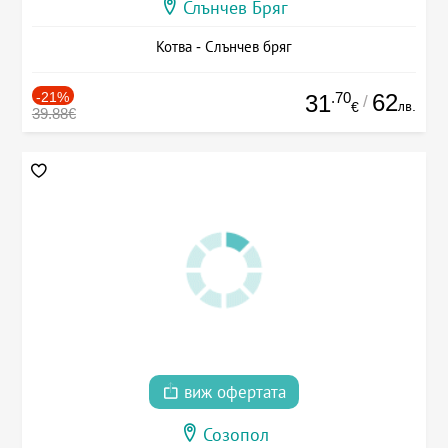
Слънчев Бряг
Котва - Слънчев бряг
-21%
.70
62
31
/
лв.
€
39.88€
виж офертата
Созопол