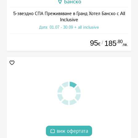
Банско
5-звездно СПА Преживяване в Гранд Хотел Банско с All
Inclusive
Дата: 01.07 - 30.09 + all inclusive
95
.80
185
/
€
лв.
виж офертата