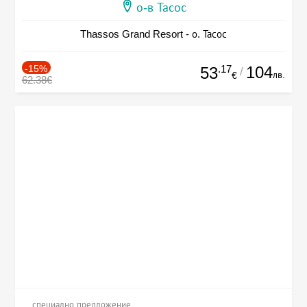
о-в Тасос
Thassos Grand Resort - о. Тасос
-15%
.17
104
53
/
лв.
€
62.38€
специално предложение