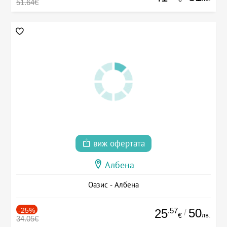
51.64€
виж офертата
Албена
Оазис - Албена
-25%
.57
50
25
/
лв.
€
34.05€