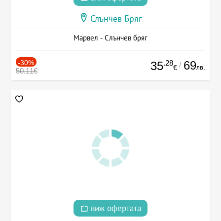
Слънчев Бряг
Марвел - Слънчев бряг
-30%
.28
69
35
/
лв.
€
50.11€
виж офертата