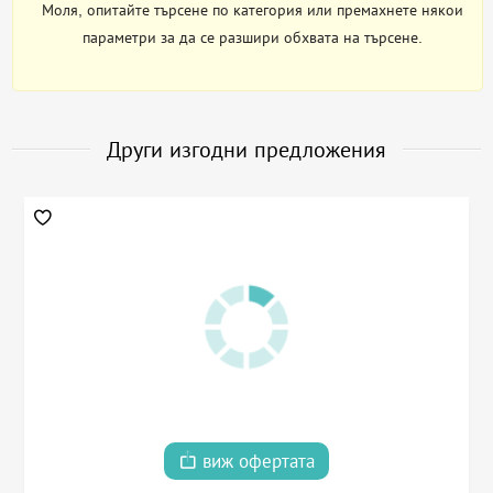
Моля, опитайте търсене по категория или премахнете някои
параметри за да се разшири обхвата на търсене.
Други изгодни предложения
виж офертата