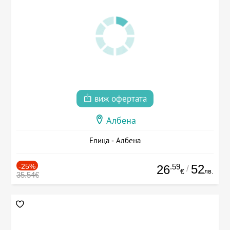
виж офертата
Албена
Елица - Албена
-25%
.59
52
26
/
лв.
€
35.54€