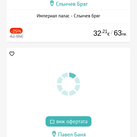
Слънчев Бряг
Империал палас - Слънчев бряг
-25%
.21
63
32
/
лв.
€
42.95€
виж офертата
Павел Баня