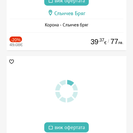
виж офертата
Слънчев Бряг
Корона - Слънчев бряг
-20%
.37
77
39
/
лв.
€
49.08€
виж офертата