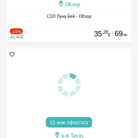
Обзор
СОЛ Луна Бей - Обзор
-15%
.28
69
35
/
лв.
€
41.42€
виж офертата
о-в Тасос