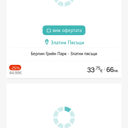
виж офертата
Златни Пясъци
Берлин Грийн Парк - Златни пясъци
-25%
.75
66
33
/
лв.
€
44.99€