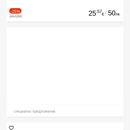
-25%
.57
50
25
/
лв.
€
34.05€
специално предложение