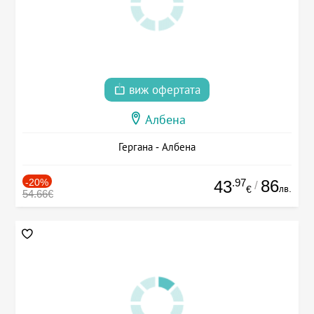
виж офертата
Албена
Гергана - Албена
-20%
.97
86
43
/
лв.
€
54.66€