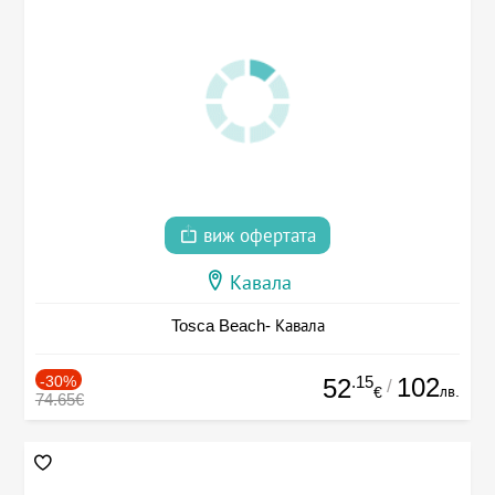
виж офертата
Кавала
Tosca Beach- Кавала
-30%
.15
102
52
/
лв.
€
74.65€