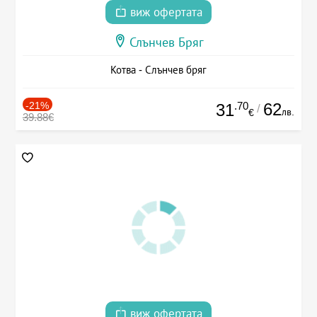
виж офертата
Слънчев Бряг
Котва - Слънчев бряг
-21%
.70
62
31
/
лв.
€
39.88€
виж офертата