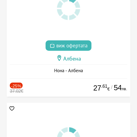
виж офертата
Албена
Нона - Албена
-25%
.61
54
27
/
лв.
€
37.02€