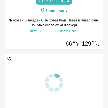
виж офертата
Павел Баня
Луксозен 5-звезден СПА хотел Княз Павел в Павел баня:
Нощувка със закуска и вечеря
Дата: 17.07 - 22.12 + полупансион
.45
.97
66
129
/
€
лв.