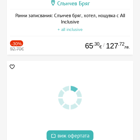
Слънчев Бряг
Ранни записвания: Слънчев бряг, хотел, нощувка с All
Inclusive
+ all inclusive
-30%
.30
.72
65
127
/
€
лв.
92.70€
виж офертата