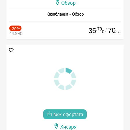
Обзор
Казабланка - Обзор
-20%
.79
70
35
/
лв.
€
44.99€
виж офертата
Хисаря