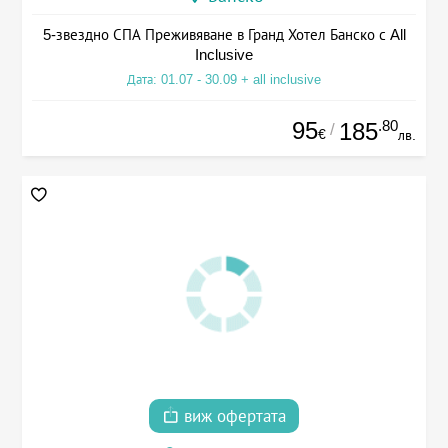
5-звездно СПА Преживяване в Гранд Хотел Банско с All
Inclusive
Дата: 01.07 - 30.09 + all inclusive
95
.80
185
/
€
лв.
виж офертата