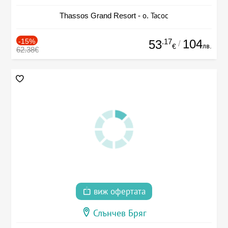
Thassos Grand Resort - о. Тасос
-15%
.17
104
53
/
лв.
€
62.38€
виж офертата
Слънчев Бряг