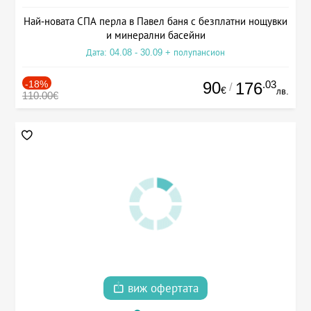
Най-новата СПА перла в Павел баня с безплатни нощувки
и минерални басейни
Дата: 04.08 - 30.09 + полупансион
-18%
90
.03
176
/
€
лв.
110.00€
виж офертата