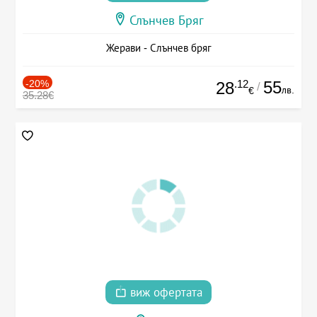
Слънчев Бряг
Жерави - Слънчев бряг
-20%
.12
55
28
/
лв.
€
35.28€
виж офертата