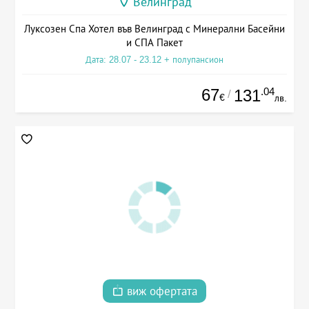
Велинград
Луксозен Спа Хотел във Велинград с Минерални Басейни
и СПА Пакет
Дата: 28.07 - 23.12 + полупансион
67
.04
131
/
€
лв.
виж офертата