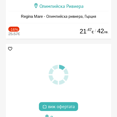
Олимпийска Ривиера
Regina Mare - Олимпийска ривиера, Гърция
-16%
.47
42
21
/
лв.
€
25.57€
виж офертата