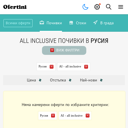
Ofertini
Почивки
Стоки
В града
Всички оферти
ALL INCLUSIVE ПОЧИВКИ В
РУСИЯ
ВИЖ ФИЛТРИ
Русия
AI - all inclusive
Цена
Отстъпка
Най-нови
Няма намерени оферти по избраните критерии:
Русия
AI - all inclusive