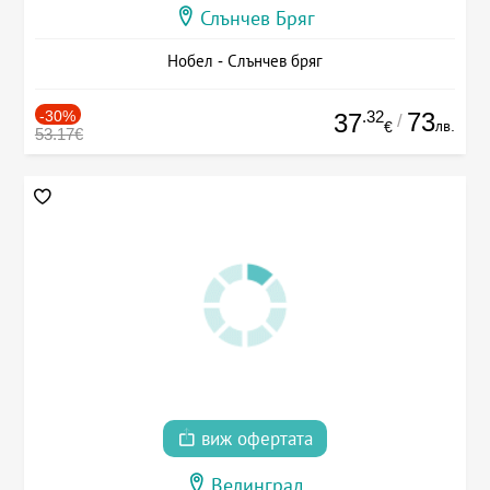
Слънчев Бряг
Нобел - Слънчев бряг
-30%
.32
73
37
/
лв.
€
53.17€
виж офертата
Велинград