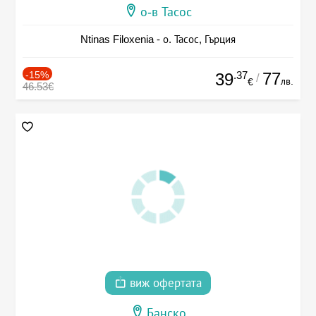
о-в Тасос
Ntinas Filoxenia - о. Тасос, Гърция
-15%
.37
77
39
/
лв.
€
46.53€
виж офертата
Банско