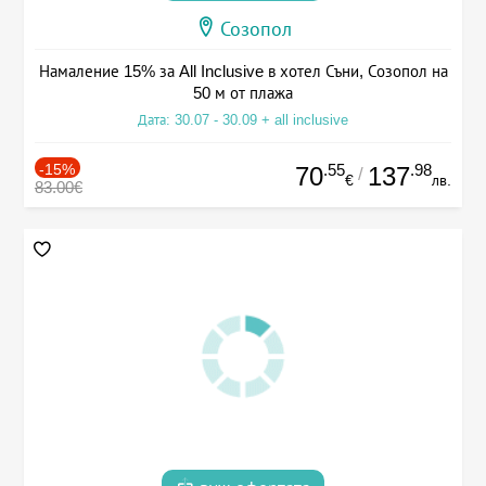
Созопол
Намаление 15% за All Inclusive в хотел Съни, Созопол на
50 м от плажа
Дата: 30.07 - 30.09 + all inclusive
-15%
.55
.98
70
137
/
€
лв.
83.00€