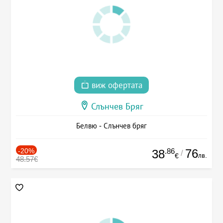
виж офертата
Слънчев Бряг
Белвю - Слънчев бряг
-20%
.86
76
38
/
лв.
€
48.57€