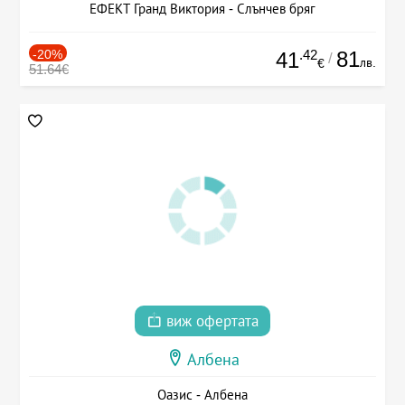
ЕФЕКТ Гранд Виктория - Слънчев бряг
-20%
.42
81
41
/
лв.
€
51.64€
виж офертата
Албена
Оазис - Албена