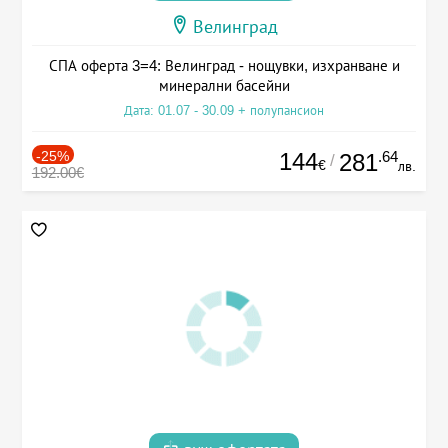
Велинград
СПА оферта 3=4: Велинград - нощувки, изхранване и
минерални басейни
Дата: 01.07 - 30.09 + полупансион
-25%
144
.64
281
/
€
лв.
192.00€