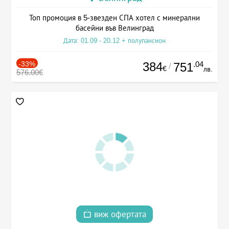
Топ промоция в 5-звезден СПА хотел с минерални
басейни във Велинград
Дата: 01.09 - 20.12 + полупансион
-33%
384
.04
751
/
€
лв.
576.00€
виж офертата