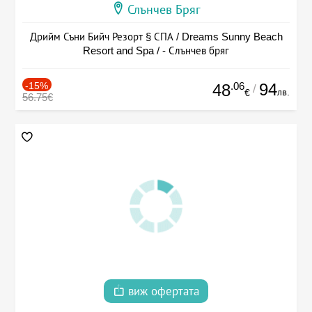
Слънчев Бряг
Дрийм Съни Бийч Резорт § СПА / Dreams Sunny Beach
Resort and Spa / - Слънчев бряг
-15%
.06
94
48
/
лв.
€
56.75€
виж офертата