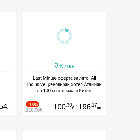
Китен
Last Minute оферта за лято: All
Inclusive, реновиран хотел Атлиман
на 100 м от плажа в Китен
Дата: 01.06 - 29.09 + all inclusive
54
-15%
.30
.17
100
196
/
лв.
€
лв.
118.00€