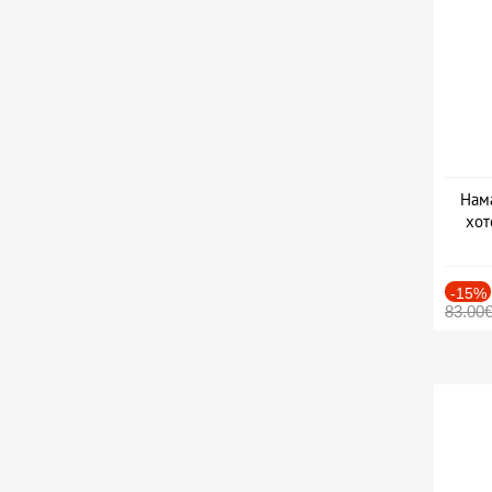
Нама
хот
Дат
-15%
83.00