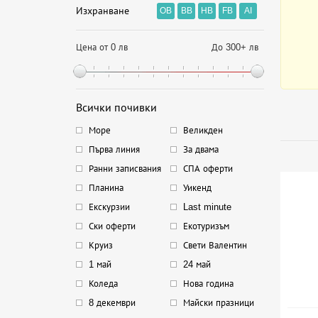
Изхранване
OB
BB
HB
FB
AI
Цена от 0 лв
До 300+ лв
Всички почивки
Море
Великден
Първа линия
За двама
Ранни записвания
СПА оферти
Планина
Уикенд
Екскурзии
Last minute
Ски оферти
Екотуризъм
Круиз
Свети Валентин
1 май
24 май
Коледа
Нова година
8 декември
Майски празници