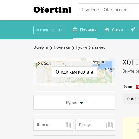
Ofertini
Почивки
Стоки
Всички оферти
Оферти
Почивки
Русия
казино
❯
❯
❯
ХОТЕ
Вижте 
Отиди към картата
Русия
0 офе
Русия