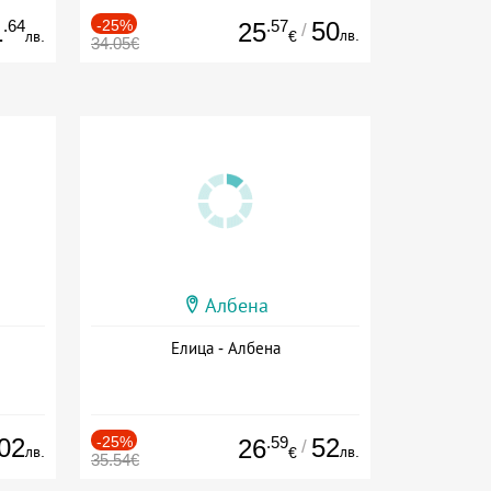
.64
-25%
.57
50
1
25
/
лв.
лв.
€
34.05€
Албена
Елица - Албена
02
-25%
.59
52
26
/
лв.
лв.
€
35.54€