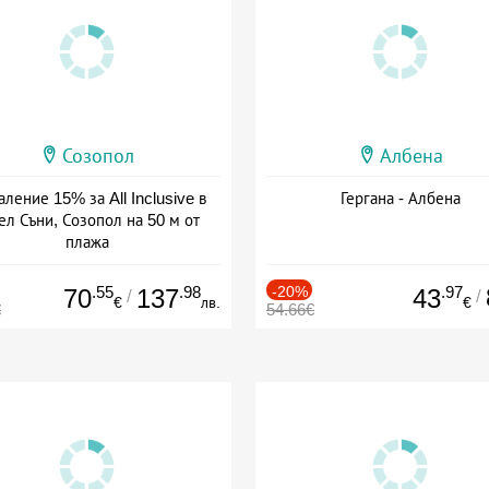
Созопол
Албена
ление 15% за All Inclusive в
Гергана - Албена
ел Съни, Созопол на 50 м от
плажа
а: 30.07 - 30.09 + all inclusive
.55
.98
-20%
.97
70
137
43
/
/
€
лв.
€
€
54.66€