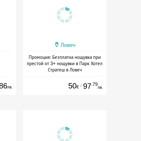
Ловеч
Промоция: Безплатна нощувка при
престой от 3+ нощувки в Парк Хотел
Стратеш в Ловеч
Дата: 14.05 - 01.10 + полупансион
86
50
.79
97
/
лв.
€
лв.