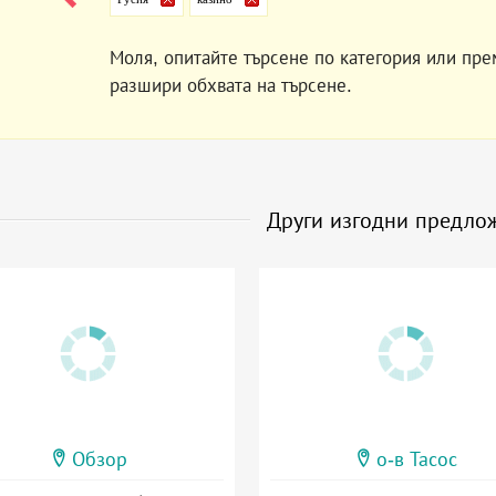
Моля, опитайте търсене по категория или пре
разшири обхвата на търсене.
Други изгодни предло
Обзор
о-в Тасос