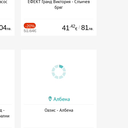
асос
ЕФЕКТ Гранд Виктория - Слънчев
бряг
04
-20%
.42
81
41
/
лв.
лв.
€
51.64€
Албена
д -
Оазис - Албена
рални
сион