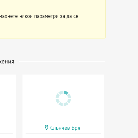
махнете някои параметри за да се
жения
Слънчев Бряг