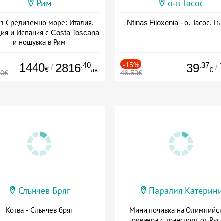
Рим
о-в Тасос
з Средиземно море: Италия,
Ntinas Filoxenia - о. Тасос, Г
ия и Испания с Costa Toscana
и нощувка в Рим
+ пълен пансион
1440
.40
-15%
.37
2816
39
/
/
€
лв.
€
00€
46.53€
Слънчев Бряг
Паралия Катерин
Котва - Слънчев бряг
Мини почивка на Олимпийс
ривиера с транспорт от Рус