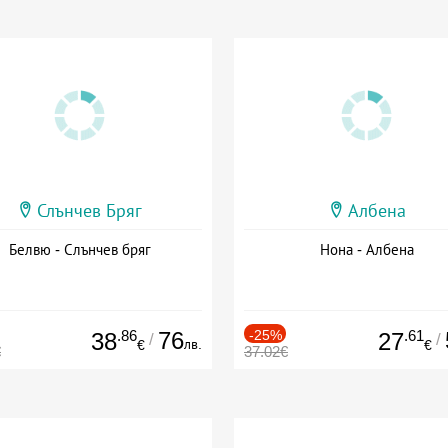
Слънчев Бряг
Албена
Белвю - Слънчев бряг
Нона - Албена
.86
76
-25%
.61
38
27
/
/
лв.
€
€
€
37.02€