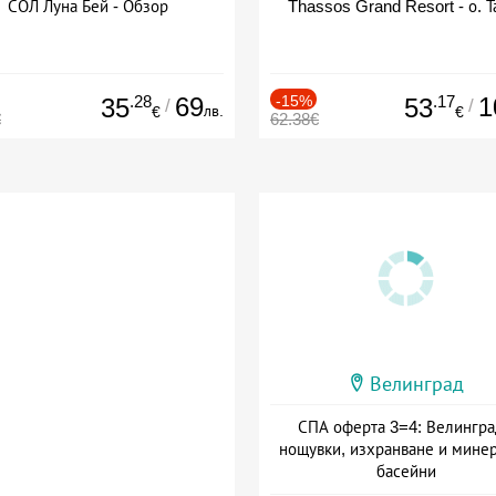
СОЛ Луна Бей - Обзор
Thassos Grand Resort - о. Т
.28
69
-15%
.17
1
35
53
/
/
лв.
€
€
€
62.38€
Велинград
СПА оферта 3=4: Велингра
нощувки, изхранване и мине
басейни
Дата: 01.07 - 30.09 + полупан