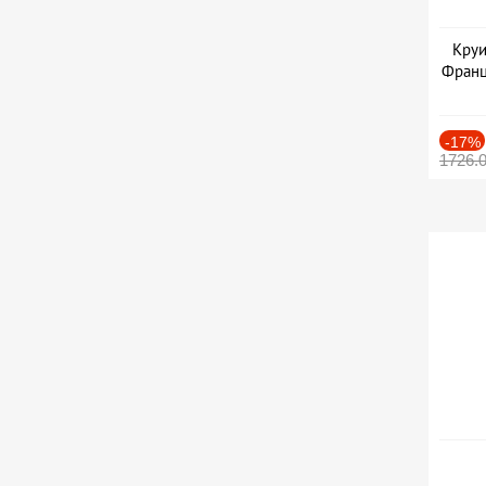
Круи
Франц
-17%
1726.