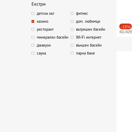
Екстри
детски кът
фитнес
казино
дом. любимци
-15%
ресторант
вътрешен басейн
41.42
минерален басейн
Wi-Fi интернет
джакузи
външен басейн
сауна
парна баня