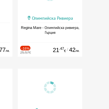
Олимпийска Ривиера
Regina Mare - Олимпийска ривиера,
Гърция
77
-16%
.47
42
21
/
лв.
лв.
€
25.57€