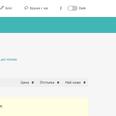
Блог
Връзка с нас
Dark
Last minute
Цена
Отстъпка
Най-нови
и: