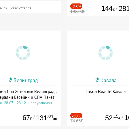
-25%
144
28
/
ално предложение
€
192.00€
Велинград
Кавала
зен Спа Хотел във Велинград с
Tosca Beach- Кавала
ерални Басейни и СПА Пакет
а: 28.07 - 23.12 + полупансион
67
.04
-30%
.15
1
131
52
/
/
€
лв.
€
74.65€