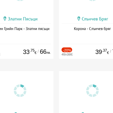
Златни Пясъци
Слънчев Бряг
н Грийн Парк - Златни пясъци
Корона - Слънчев бряг
.75
66
-20%
.37
33
39
/
/
лв.
€
€
€
49.08€