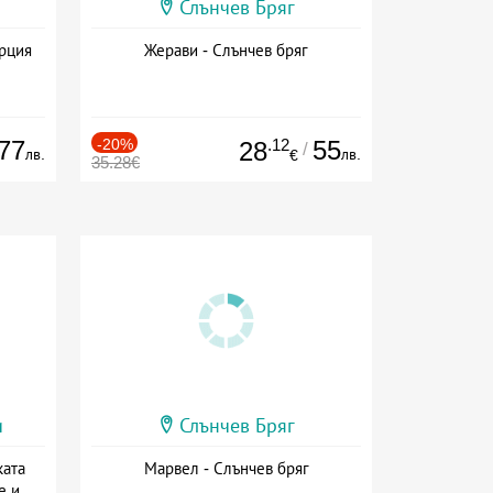
Слънчев Бряг
ърция
Жерави - Слънчев бряг
77
-20%
.12
55
28
/
лв.
лв.
€
35.28€
и
Слънчев Бряг
ката
Марвел - Слънчев бряг
е и