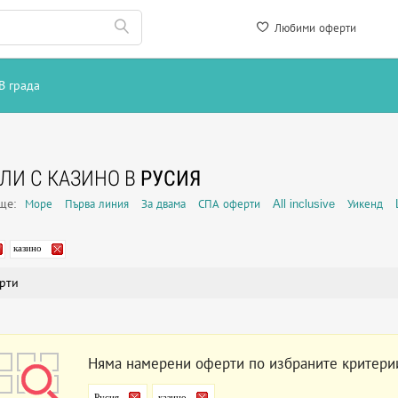
Любими оферти
В града
ЛИ С КАЗИНО В
РУСИЯ
още:
Море
Първа линия
За двама
СПА оферти
All inclusive
Уикенд
казино
рти
Няма намерени оферти по избраните критери
Русия
казино