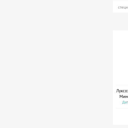
специ
Луксо
Мин
Дат