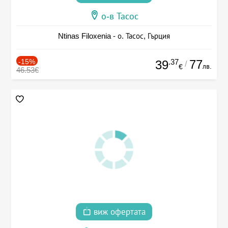
о-в Тасос
Ntinas Filoxenia - о. Тасос, Гърция
-15%
.37
77
39
/
лв.
€
46.53€
виж офертата