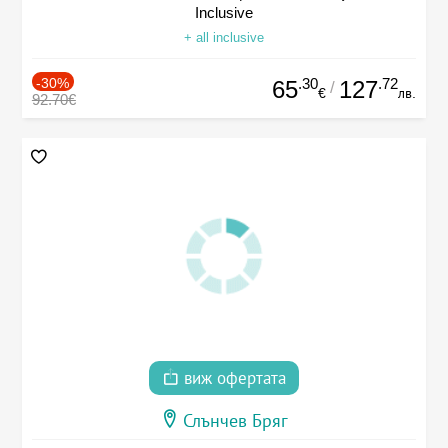
Inclusive
+ all inclusive
-30%
.30
.72
65
127
/
€
лв.
92.70€
виж офертата
Слънчев Бряг