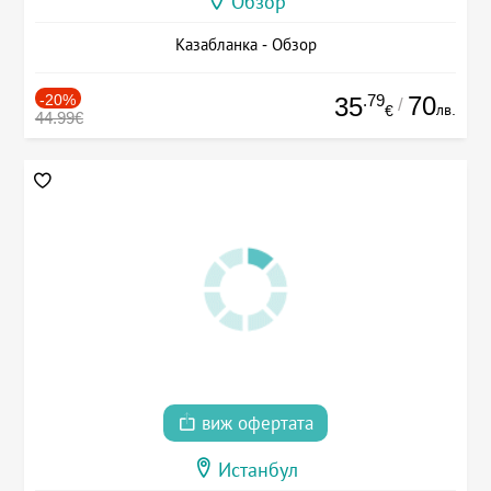
Обзор
Казабланка - Обзор
-20%
.79
70
35
/
лв.
€
44.99€
виж офертата
Истанбул