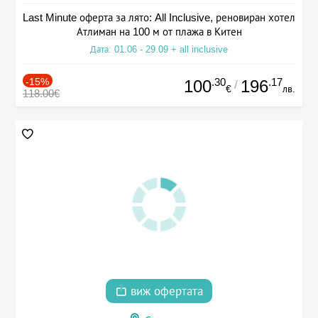
Last Minute оферта за лято: All Inclusive, реновиран хотел
Атлиман на 100 м от плажа в Китен
Дата: 01.06 - 29.09 + all inclusive
-15%
.30
.17
100
196
/
€
лв.
118.00€
виж офертата