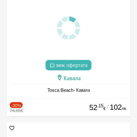
виж офертата
Кавала
Tosca Beach- Кавала
-30%
.15
102
52
/
лв.
€
74.65€