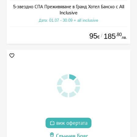
5-звездно СПА Преживяване в Гранд Хотел Банско с All
Inclusive
Дата: 01.07 - 30.09 + all inclusive
95
.80
185
/
€
лв.
виж офертата
Слънчев Бряг