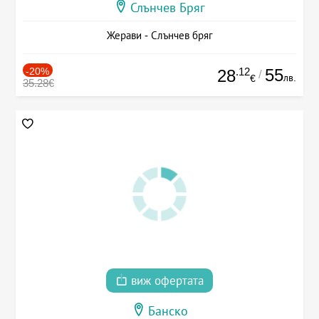
Слънчев Бряг
Жерави - Слънчев бряг
-20%
.12
55
28
/
лв.
€
35.28€
виж офертата
Банско