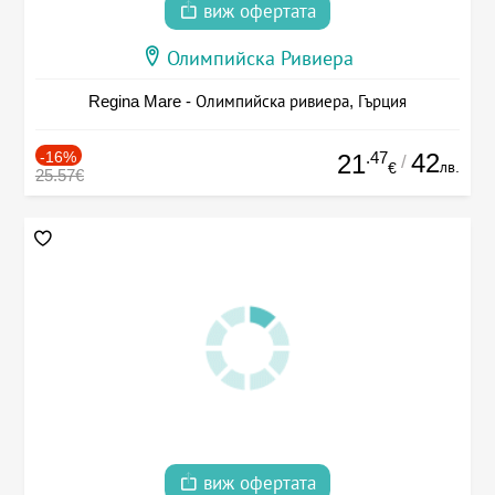
виж офертата
Олимпийска Ривиера
Regina Mare - Олимпийска ривиера, Гърция
-16%
.47
42
21
/
лв.
€
25.57€
виж офертата