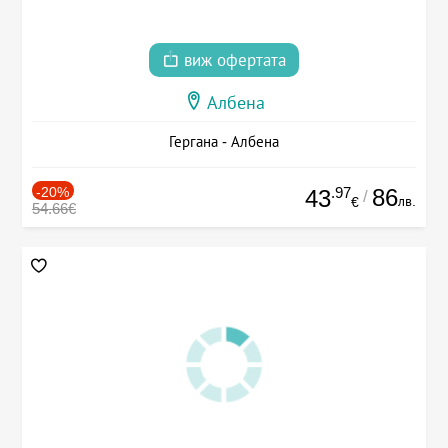
виж офертата
Албена
Гергана - Албена
-20%
.97
86
43
/
лв.
€
54.66€