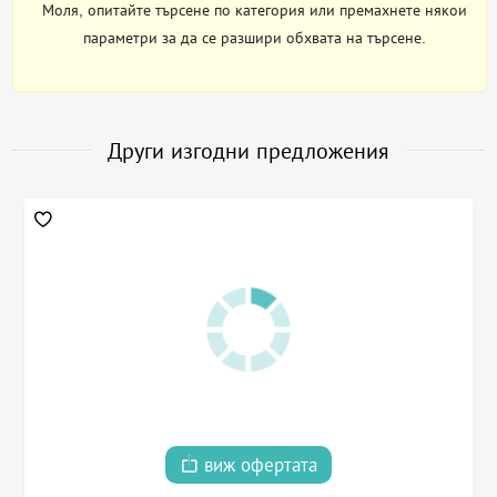
Моля, опитайте търсене по категория или премахнете някои
параметри за да се разшири обхвата на търсене.
Други изгодни предложения
виж офертата