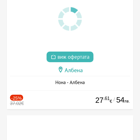
виж офертата
Албена
Нона - Албена
-25%
.61
54
27
/
лв.
€
37.02€