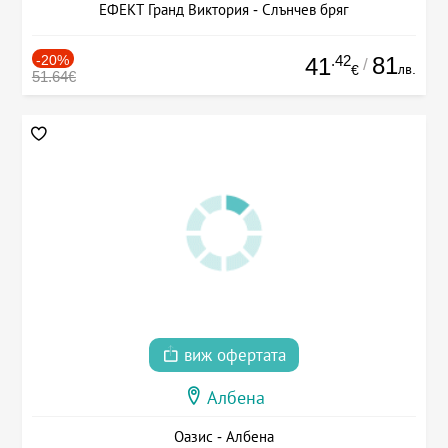
ЕФЕКТ Гранд Виктория - Слънчев бряг
-20%
.42
81
41
/
лв.
€
51.64€
виж офертата
Албена
Оазис - Албена