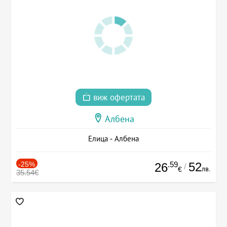
виж офертата
Албена
Елица - Албена
-25%
.59
52
26
/
лв.
€
35.54€