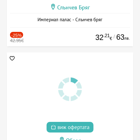
Слънчев Бряг
Империал палас - Слънчев бряг
-25%
.21
63
32
/
лв.
€
42.95€
виж офертата