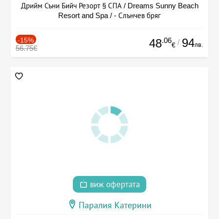
Дрийм Съни Бийч Резорт § СПА / Dreams Sunny Beach
Resort and Spa / - Слънчев бряг
-15%
.06
94
48
/
лв.
€
56.75€
виж офертата
Паралия Катерини