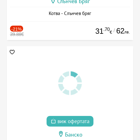
Слънчев Бряг
Котва - Слънчев бряг
-21%
.70
62
31
/
лв.
€
39.88€
виж офертата
Банско