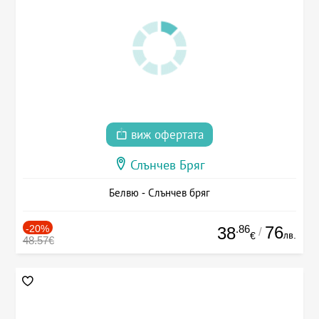
виж офертата
Слънчев Бряг
Белвю - Слънчев бряг
-20%
.86
76
38
/
лв.
€
48.57€