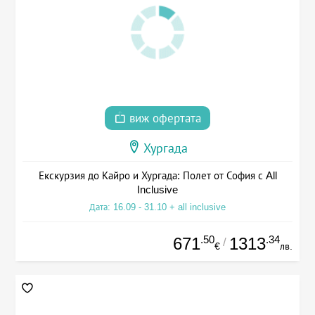
виж офертата
Хургада
Екскурзия до Кайро и Хургада: Полет от София с All
Inclusive
Дата: 16.09 - 31.10 + all inclusive
.50
.34
671
1313
/
€
лв.