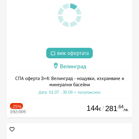
виж офертата
Велинград
СПА оферта 3=4: Велинград - нощувки, изхранване и
минерални басейни
Дата: 01.07 - 30.09 + полупансион
-25%
144
.64
281
/
€
лв.
192.00€