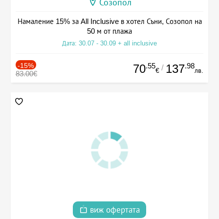
Созопол
Намаление 15% за All Inclusive в хотел Съни, Созопол на
50 м от плажа
Дата: 30.07 - 30.09 + all inclusive
-15%
.55
.98
70
137
/
€
лв.
83.00€
виж офертата