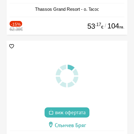
Thassos Grand Resort - о. Тасос
-15%
.17
104
53
/
лв.
€
62.38€
виж офертата
Слънчев Бряг