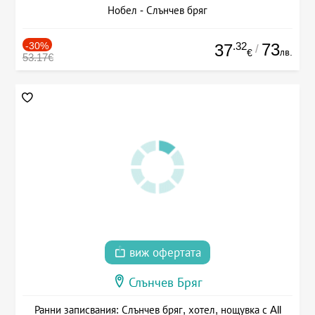
Нобел - Слънчев бряг
-30%
.32
73
37
/
лв.
€
53.17€
виж офертата
Слънчев Бряг
Ранни записвания: Слънчев бряг, хотел, нощувка с All