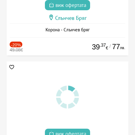
виж офертата
Слънчев Бряг
Корона - Слънчев бряг
-20%
.37
77
39
/
лв.
€
49.08€
виж офертата