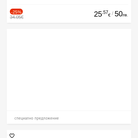
-25%
.57
50
25
/
лв.
€
34.05€
специално предложение