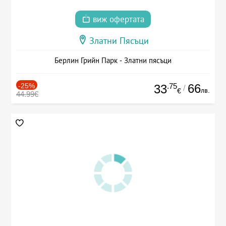
виж офертата
Златни Пясъци
Берлин Грийн Парк - Златни пясъци
-25%
.75
66
33
/
лв.
€
44.99€