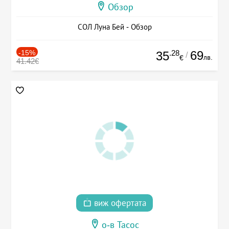
Обзор
СОЛ Луна Бей - Обзор
-15%
.28
69
35
/
лв.
€
41.42€
виж офертата
о-в Тасос