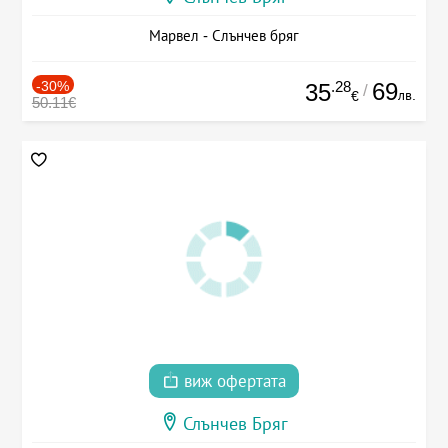
Марвел - Слънчев бряг
-30%
.28
69
35
/
лв.
€
50.11€
виж офертата
Слънчев Бряг