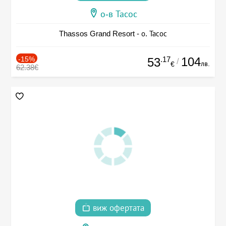
о-в Тасос
Thassos Grand Resort - о. Тасос
-15%
.17
104
53
/
лв.
€
62.38€
виж офертата