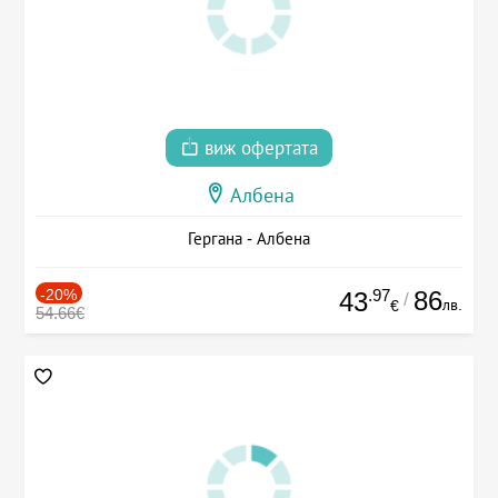
виж офертата
Албена
Гергана - Албена
-20%
.97
86
43
/
лв.
€
54.66€