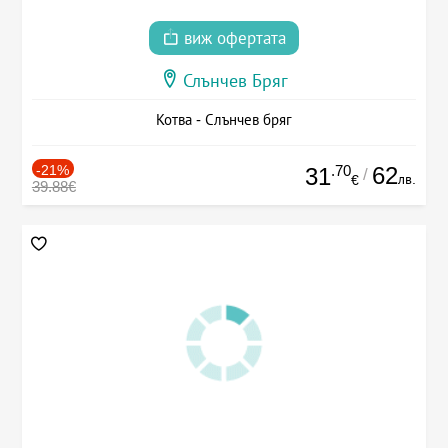
виж офертата
Слънчев Бряг
Котва - Слънчев бряг
-21%
.70
62
31
/
лв.
€
39.88€