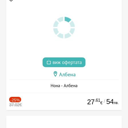
виж офертата
Албена
Нона - Албена
-25%
.61
54
27
/
лв.
€
37.02€