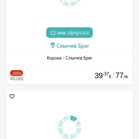
виж офертата
Слънчев Бряг
Корона - Слънчев бряг
-20%
.37
77
39
/
лв.
€
49.08€