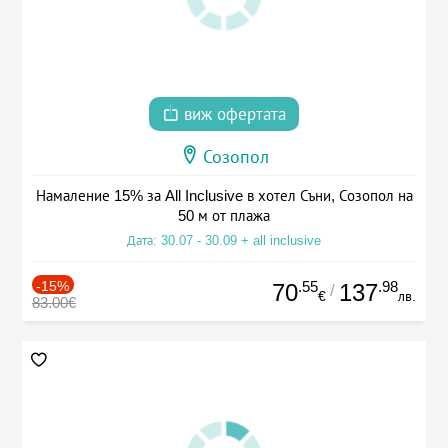
виж офертата
Созопол
Намаление 15% за All Inclusive в хотел Съни, Созопол на
50 м от плажа
Дата: 30.07 - 30.09 + all inclusive
-15%
.55
.98
70
137
/
€
лв.
83.00€