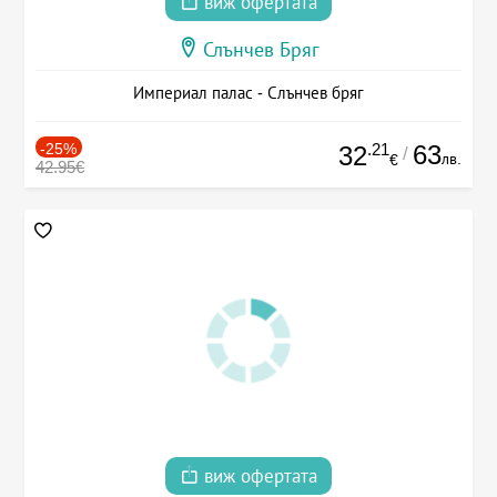
виж офертата
Слънчев Бряг
Империал палас - Слънчев бряг
-25%
.21
63
32
/
лв.
€
42.95€
виж офертата