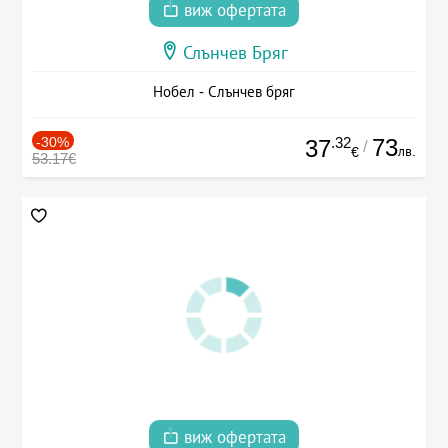
виж офертата
Слънчев Бряг
Нобел - Слънчев бряг
-30%
.32
73
37
/
лв.
€
53.17€
виж офертата