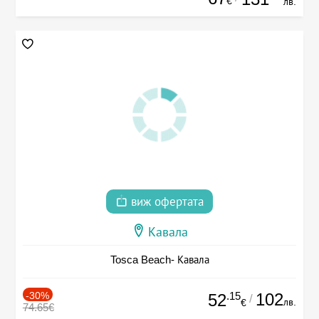
€
лв.
виж офертата
Кавала
Tosca Beach- Кавала
-30%
.15
102
52
/
лв.
€
74.65€