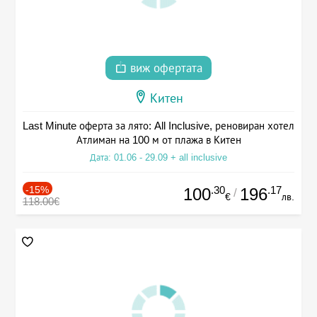
виж офертата
Китен
Last Minute оферта за лято: All Inclusive, реновиран хотел
Атлиман на 100 м от плажа в Китен
Дата: 01.06 - 29.09 + all inclusive
-15%
.30
.17
100
196
/
€
лв.
118.00€