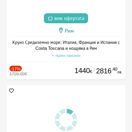
виж офертата
Рим
Круиз Средиземно море: Италия, Франция и Испания с
Costa Toscana и нощувка в Рим
+ пълен пансион
-17%
1440
.40
2816
/
€
лв.
1726.00€