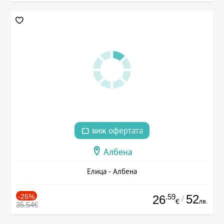
виж офертата
Албена
Елица - Албена
-25%
.59
52
26
/
лв.
€
35.54€