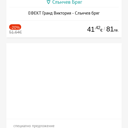
Слънчев Бряг
ЕФЕКТ Гранд Виктория - Слънчев бряг
-20%
.42
81
41
/
лв.
€
51.64€
специално предложение