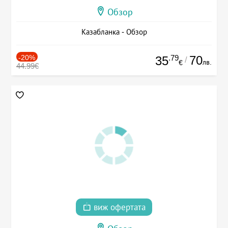
Обзор
Казабланка - Обзор
-20%
.79
70
35
/
лв.
€
44.99€
виж офертата