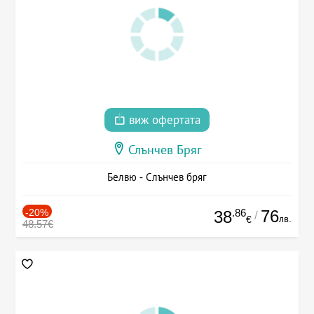
виж офертата
Слънчев Бряг
Белвю - Слънчев бряг
-20%
.86
76
38
/
лв.
€
48.57€