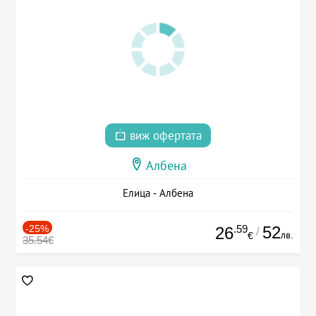
виж офертата
Албена
Елица - Албена
-25%
.59
52
26
/
лв.
€
35.54€