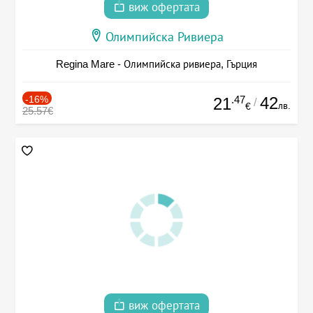
виж офертата
Олимпийска Ривиера
Regina Mare - Олимпийска ривиера, Гърция
-16%
.47
42
21
/
лв.
€
25.57€
виж офертата