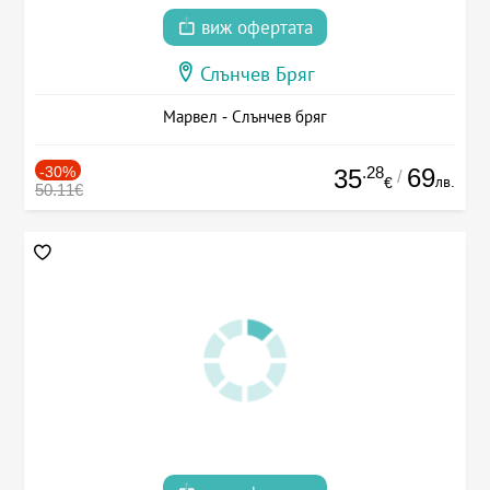
виж офертата
Слънчев Бряг
Марвел - Слънчев бряг
-30%
.28
69
35
/
лв.
€
50.11€