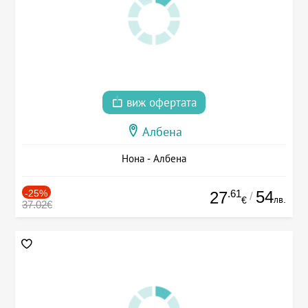
виж офертата
Албена
Нона - Албена
-25%
.61
54
27
/
лв.
€
37.02€