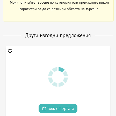
Моля, опитайте търсене по категория или премахнете някои
параметри за да се разшири обхвата на търсене.
Други изгодни предложения
виж офертата