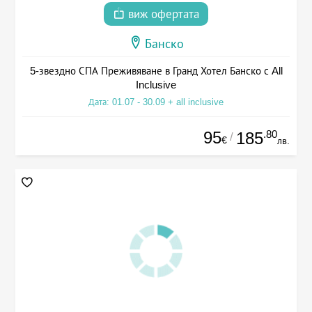
виж офертата
Банско
5-звездно СПА Преживяване в Гранд Хотел Банско с All
Inclusive
Дата: 01.07 - 30.09 + all inclusive
95
.80
185
/
€
лв.