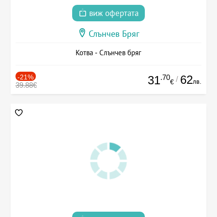
виж офертата
Слънчев Бряг
Котва - Слънчев бряг
-21%
.70
62
31
/
лв.
€
39.88€