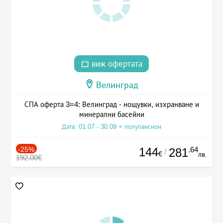
виж офертата
Велинград
СПА оферта 3=4: Велинград - нощувки, изхранване и
минерални басейни
Дата: 01.07 - 30.09 + полупансион
-25%
144
.64
281
/
€
лв.
192.00€