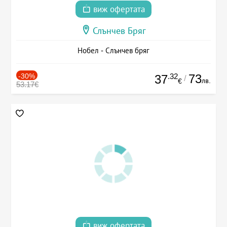
виж офертата
Слънчев Бряг
Нобел - Слънчев бряг
-30%
.32
73
37
/
лв.
€
53.17€
виж офертата