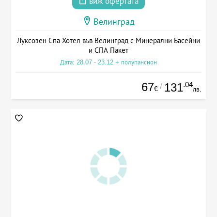
виж офертата
Велинград
Луксозен Спа Хотел във Велинград с Минерални Басейни
и СПА Пакет
Дата: 28.07 - 23.12 + полупансион
67
.04
131
/
€
лв.