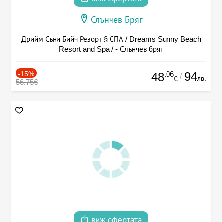
Слънчев Бряг
Дрийм Съни Бийч Резорт § СПА / Dreams Sunny Beach
Resort and Spa / - Слънчев бряг
-15%
.06
94
48
/
лв.
€
56.75€
виж офертата