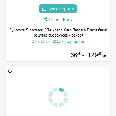
виж офертата
Павел Баня
Луксозен 5-звезден СПА хотел Княз Павел в Павел баня:
Нощувка със закуска и вечеря
Дата: 17.07 - 22.12 + полупансион
.45
.97
66
129
/
€
лв.