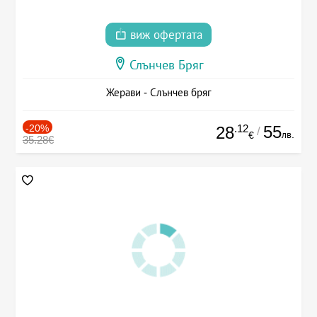
виж офертата
Слънчев Бряг
Жерави - Слънчев бряг
-20%
.12
55
28
/
лв.
€
35.28€