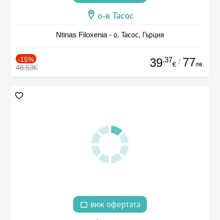
о-в Тасос
Ntinas Filoxenia - о. Тасос, Гърция
-15%
.37
77
39
/
лв.
€
46.53€
виж офертата