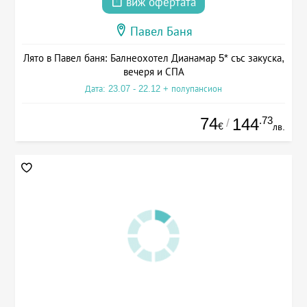
виж офертата
Павел Баня
Лято в Павел баня: Балнеохотел Дианамар 5* със закуска,
вечеря и СПА
Дата: 23.07 - 22.12 + полупансион
74
.73
144
/
€
лв.