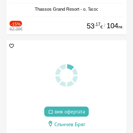
Thassos Grand Resort - о. Тасос
-15%
.17
104
53
/
лв.
€
62.38€
виж офертата
Слънчев Бряг