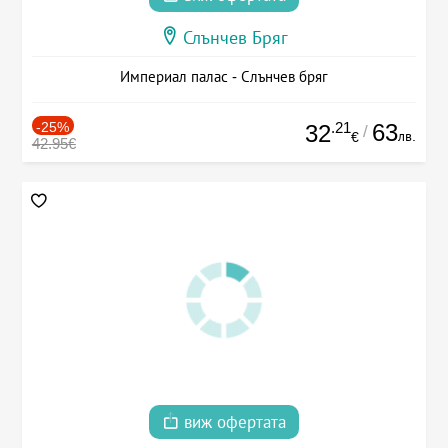
Слънчев Бряг
Империал палас - Слънчев бряг
-25%
.21
63
32
/
лв.
€
42.95€
виж офертата