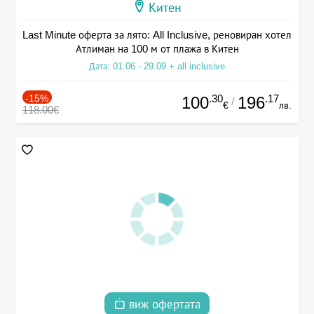
Китен
Last Minute оферта за лято: All Inclusive, реновиран хотел
Атлиман на 100 м от плажа в Китен
Дата: 01.06 - 29.09 + all inclusive
-15%
.30
.17
100
196
/
€
лв.
118.00€
виж офертата