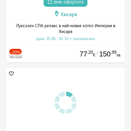
виж офертата
Хисаря
Луксозен СПА релакс в най-новия хотел Империя в
Хисаря
Дата: 25.06 - 01.10 + полупансион
-20%
.20
.99
77
150
/
€
лв.
96.50€