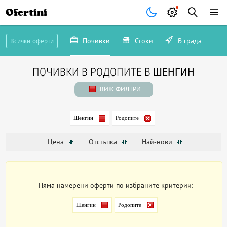
Ofertini
Почивки
Стоки
В града
Всички оферти
ПОЧИВКИ В РОДОПИТЕ В
ШЕНГИН
ВИЖ ФИЛТРИ
Шенгин
Родопите
Цена
Отстъпка
Най-нови
Няма намерени оферти по избраните критерии:
Шенгин
Родопите