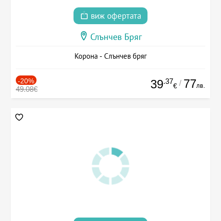
виж офертата
Слънчев Бряг
Корона - Слънчев бряг
-20%
.37
77
39
/
лв.
€
49.08€