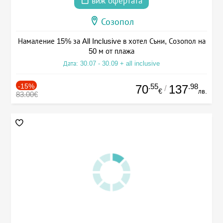
виж офертата
Созопол
Намаление 15% за All Inclusive в хотел Съни, Созопол на
50 м от плажа
Дата: 30.07 - 30.09 + all inclusive
-15%
.55
.98
70
137
/
€
лв.
83.00€