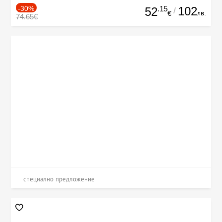
-30%
.15
102
52
/
лв.
€
74.65€
специално предложение