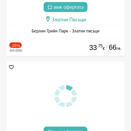
виж офертата
Златни Пясъци
Берлин Грийн Парк - Златни пясъци
-25%
.75
66
33
/
лв.
€
44.99€