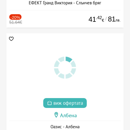
ЕФЕКТ Гранд Виктория - Слънчев бряг
-20%
.42
81
41
/
лв.
€
51.64€
виж офертата
Албена
Оазис - Албена