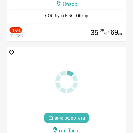
Обзор
СОЛ Луна Бей - Обзор
-15%
.28
69
35
/
лв.
€
41.42€
виж офертата
о-в Тасос