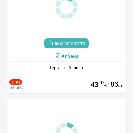
виж офертата
Албена
Гергана - Албена
-20%
.97
86
43
/
лв.
€
54.66€