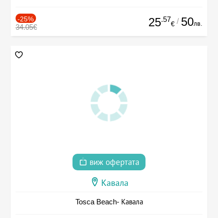
-25%
.57
50
25
/
лв.
€
34.05€
виж офертата
Кавала
Tosca Beach- Кавала