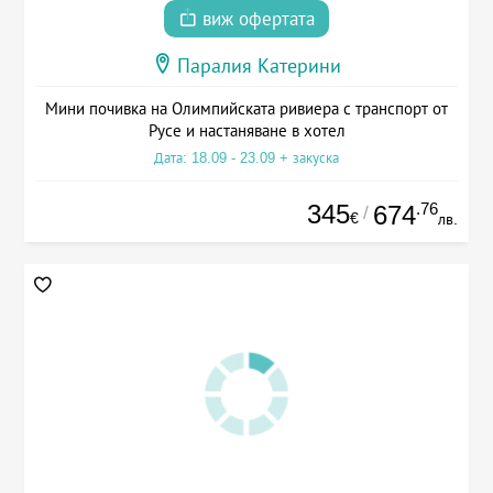
виж офертата
Паралия Катерини
Мини почивка на Олимпийската ривиера с транспорт от
Русе и настаняване в хотел
Дата: 18.09 - 23.09 + закуска
345
.76
674
/
€
лв.