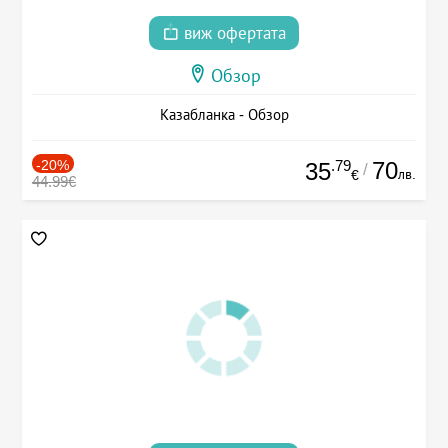
виж офертата
Обзор
Казабланка - Обзор
-20%
.79
70
35
/
лв.
€
44.99€