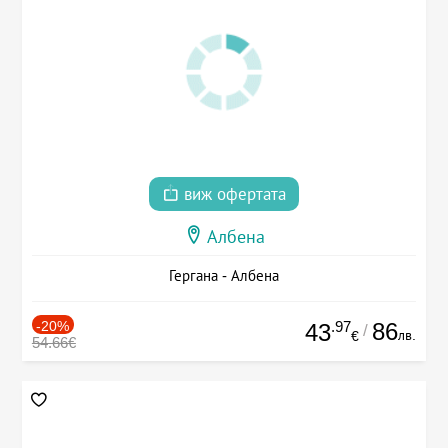
виж офертата
Албена
Гергана - Албена
-20%
.97
86
43
/
лв.
€
54.66€