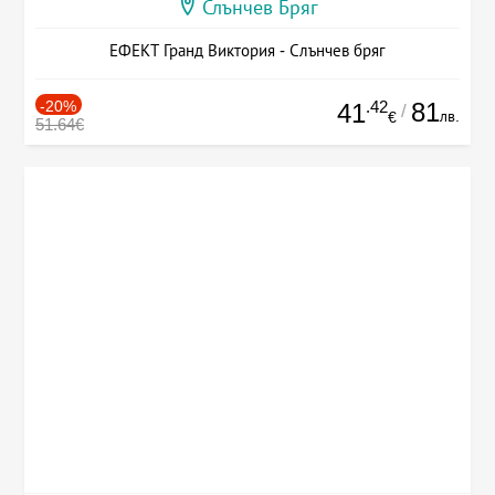
Слънчев Бряг
ЕФЕКТ Гранд Виктория - Слънчев бряг
-20%
.42
81
41
/
лв.
€
51.64€