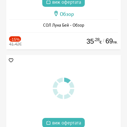
виж офертата
Обзор
СОЛ Луна Бей - Обзор
-15%
.28
69
35
/
лв.
€
41.42€
виж офертата