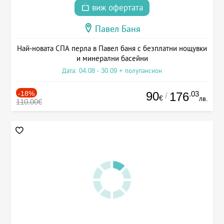
виж офертата
Павел Баня
Най-новата СПА перла в Павел баня с безплатни нощувки
и минерални басейни
Дата: 04.08 - 30.09 + полупансион
-18%
90
.03
176
/
€
лв.
110.00€