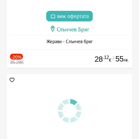
виж офертата
Слънчев Бряг
Жерави - Слънчев бряг
-20%
.12
55
28
/
лв.
€
35.28€