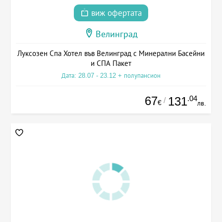
виж офертата
Велинград
Луксозен Спа Хотел във Велинград с Минерални Басейни
и СПА Пакет
Дата: 28.07 - 23.12 + полупансион
67
.04
131
/
€
лв.