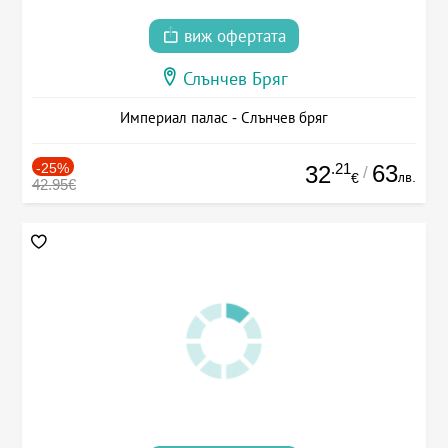
виж офертата
Слънчев Бряг
Империал палас - Слънчев бряг
-25%
.21
63
32
/
лв.
€
42.95€