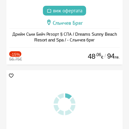
виж офертата
Слънчев Бряг
Дрийм Съни Бийч Резорт § СПА / Dreams Sunny Beach
Resort and Spa / - Слънчев бряг
-15%
.06
94
48
/
лв.
€
56.75€