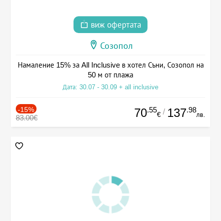
виж офертата
Созопол
Намаление 15% за All Inclusive в хотел Съни, Созопол на
50 м от плажа
Дата: 30.07 - 30.09 + all inclusive
-15%
.55
.98
70
137
/
€
лв.
83.00€