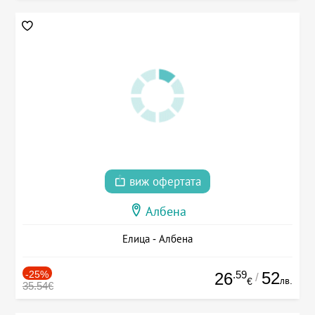
виж офертата
Албена
Елица - Албена
-25%
.59
52
26
/
лв.
€
35.54€