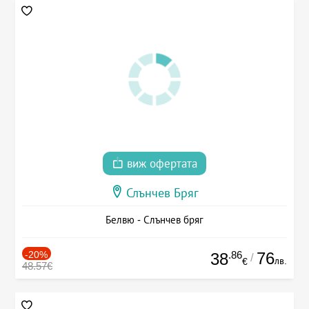
виж офертата
Слънчев Бряг
Белвю - Слънчев бряг
-20%
.86
76
38
/
лв.
€
48.57€