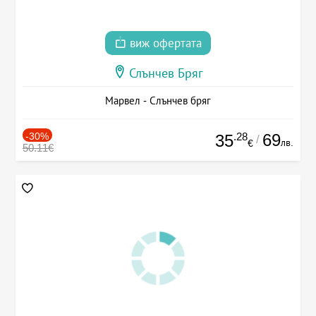
виж офертата
Слънчев Бряг
Марвел - Слънчев бряг
-30%
.28
69
35
/
лв.
€
50.11€