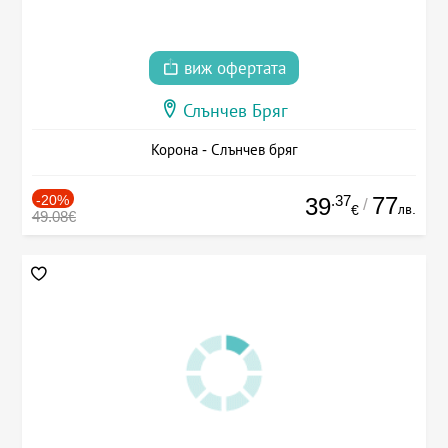
виж офертата
Слънчев Бряг
Корона - Слънчев бряг
-20%
.37
77
39
/
лв.
€
49.08€