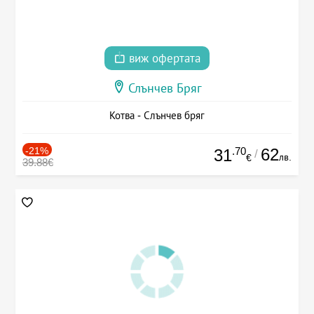
виж офертата
Слънчев Бряг
Котва - Слънчев бряг
-21%
.70
62
31
/
лв.
€
39.88€