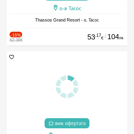
о-в Тасос
Thassos Grand Resort - о. Тасос
-15%
.17
104
53
/
лв.
€
62.38€
виж офертата