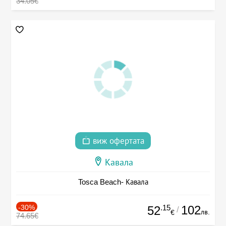
34.05€
виж офертата
Кавала
Tosca Beach- Кавала
-30%
.15
102
52
/
лв.
€
74.65€