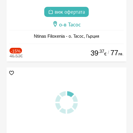
виж офертата
о-в Тасос
Ntinas Filoxenia - о. Тасос, Гърция
-15%
.37
77
39
/
лв.
€
46.53€