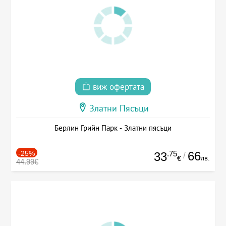
виж офертата
Златни Пясъци
Берлин Грийн Парк - Златни пясъци
-25%
.75
66
33
/
лв.
€
44.99€