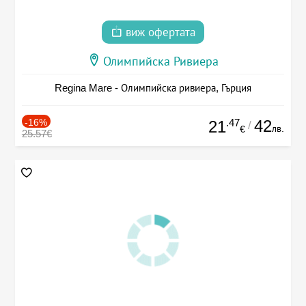
виж офертата
Олимпийска Ривиера
Regina Mare - Олимпийска ривиера, Гърция
-16%
.47
42
21
/
лв.
€
25.57€