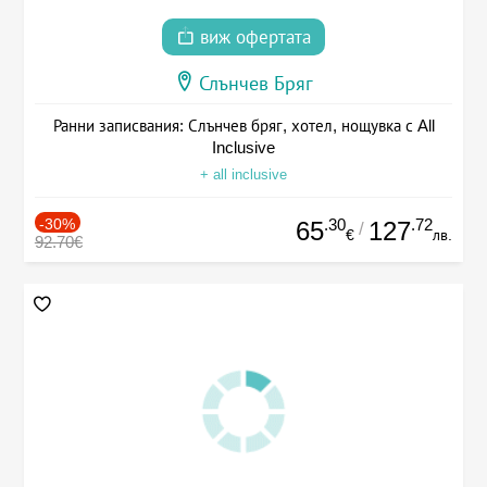
виж офертата
Слънчев Бряг
Ранни записвания: Слънчев бряг, хотел, нощувка с All
Inclusive
+ all inclusive
-30%
.30
.72
65
127
/
€
лв.
92.70€