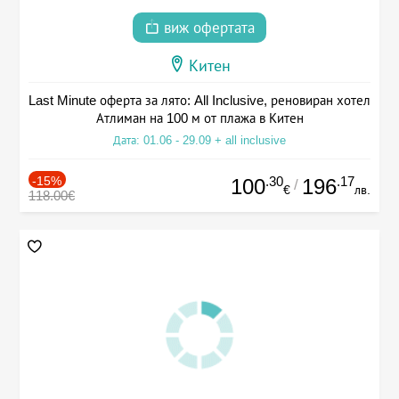
виж офертата
Китен
Last Minute оферта за лято: All Inclusive, реновиран хотел
Атлиман на 100 м от плажа в Китен
Дата: 01.06 - 29.09 + all inclusive
-15%
.30
.17
100
196
/
€
лв.
118.00€