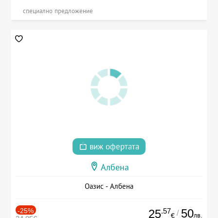
специално предложение
виж офертата
Албена
Оазис - Албена
-25%
.57
50
25
/
лв.
€