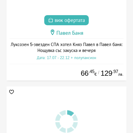
виж офертата
Павел Баня
Луксозен 5-звезден СПА хотел Княз Павел в Павел баня:
Нощувка със закуска и вечеря
Дата: 17.07 - 22.12 + полупансион
.45
.97
66
129
/
€
лв.