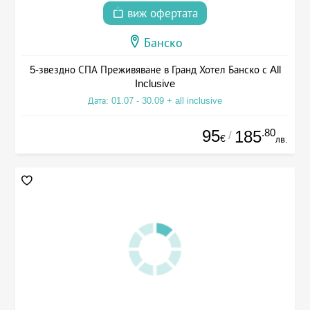
виж офертата
Банско
5-звездно СПА Преживяване в Гранд Хотел Банско с All
Inclusive
Дата: 01.07 - 30.09 + all inclusive
95
.80
185
/
€
лв.