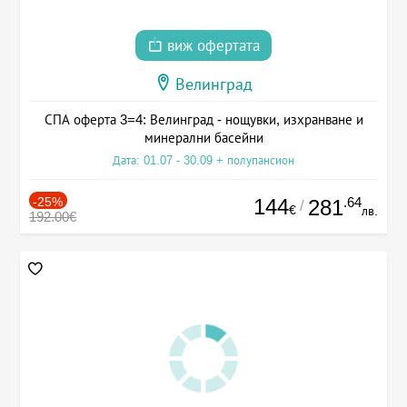
виж офертата
Велинград
СПА оферта 3=4: Велинград - нощувки, изхранване и
минерални басейни
Дата: 01.07 - 30.09 + полупансион
-25%
144
.64
281
/
€
лв.
192.00€