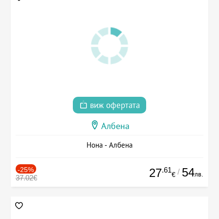
виж офертата
Албена
Нона - Албена
-25%
.61
54
27
/
лв.
€
37.02€