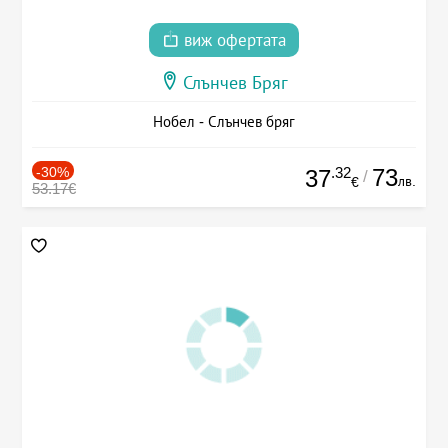
виж офертата
Слънчев Бряг
Нобел - Слънчев бряг
-30%
.32
73
37
/
лв.
€
53.17€