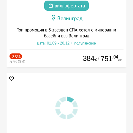
виж офертата
Велинград
Топ промоция в 5-звезден СПА хотел с минерални
басейни във Велинград
Дата: 01.09 - 20.12 + полупансион
-33%
384
.04
751
/
€
лв.
576.00€