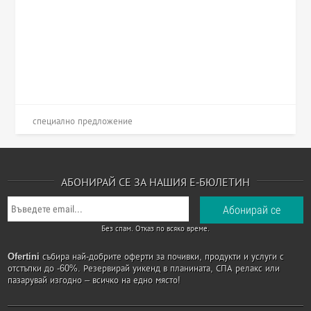
специално предложение
АБОНИРАЙ СЕ ЗА НАШИЯ Е-БЮЛЕТИН
Без спам. Отказ по всяко време.
Ofertini
събира най-добрите оферти за почивки, продукти и услуги с
отстъпки до -60%. Резервирай уикенд в планината, СПА релакс или
пазарувай изгодно – всичко на едно място!