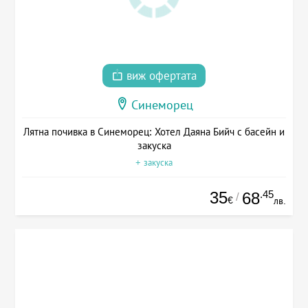
виж офертата
Синеморец
Лятна почивка в Синеморец: Хотел Даяна Бийч с басейн и
закуска
+ закуска
35
.45
68
/
€
лв.