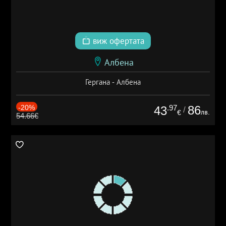
виж офертата
Албена
Гергана - Албена
-20%
.97
86
43
/
лв.
€
54.66€