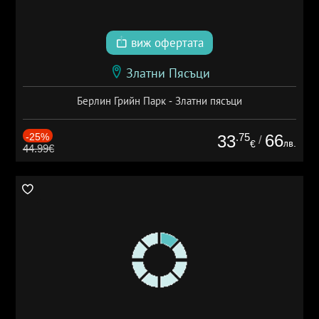
виж офертата
Златни Пясъци
Берлин Грийн Парк - Златни пясъци
-25%
.75
66
33
/
лв.
€
44.99€