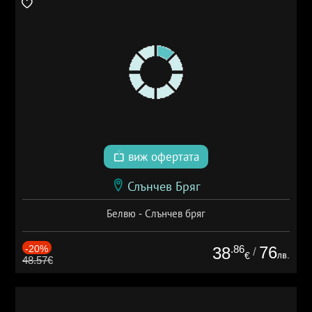
виж офертата
Слънчев Бряг
Белвю - Слънчев бряг
-20%
.86
76
38
/
лв.
€
48.57€