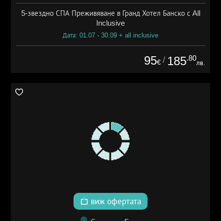
5-звездно СПА Преживяване в Гранд Хотел Банско с All
Inclusive
Дата: 01.07 - 30.09 + all inclusive
95
.80
185
/
€
лв.
виж офертата