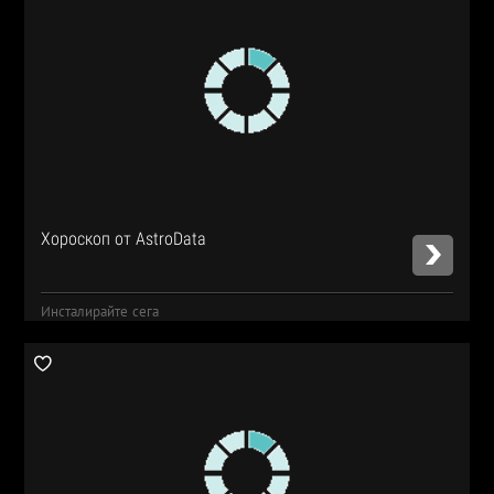
Хороскоп от AstroData
Инсталирайте сега