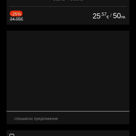
-25%
.57
50
25
/
лв.
€
34.05€
специално предложение