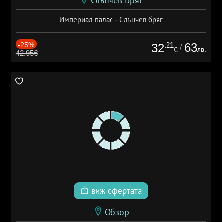
Слънчев Бряг
Империал палас - Слънчев бряг
-25%
.21
63
32
/
лв.
€
42.95€
виж офертата
Обзор