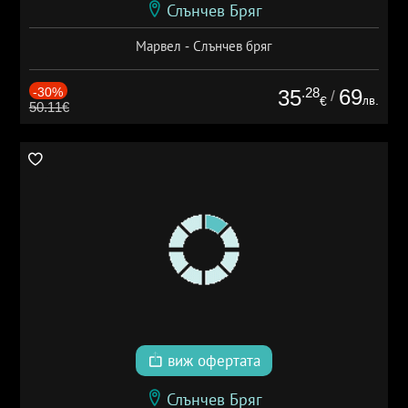
Слънчев Бряг
Марвел - Слънчев бряг
-30%
.28
69
35
/
лв.
€
50.11€
виж офертата
Слънчев Бряг