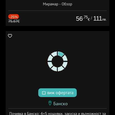
Мирамар - Обзор
-25%
.75
111
56
/
лв.
€
75.67€
виж офертата
Банско
Почивка в Банско: 4=5 нощувки, закуска и възможност за