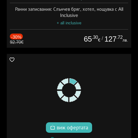
Ранни записвания: Слънчев бряг, хотел, нощувка с All
Inclusive
+ all inclusive
-30%
.30
.72
65
127
/
€
лв.
92.70€
виж офертата