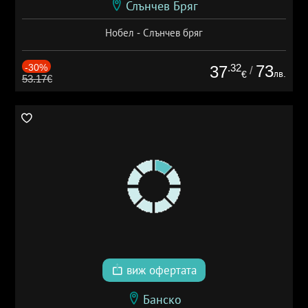
Слънчев Бряг
Нобел - Слънчев бряг
-30%
.32
73
37
/
лв.
€
53.17€
виж офертата
Банско