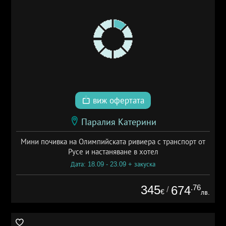
виж офертата
Паралия Катерини
Мини почивка на Олимпийската ривиера с транспорт от
Русе и настаняване в хотел
Дата: 18.09 - 23.09 + закуска
345
.76
674
/
€
лв.