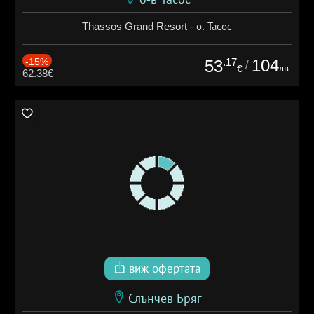
Thassos Grand Resort - о. Тасос
-15%
.17
104
53
/
лв.
€
62.38€
виж офертата
Слънчев Бряг