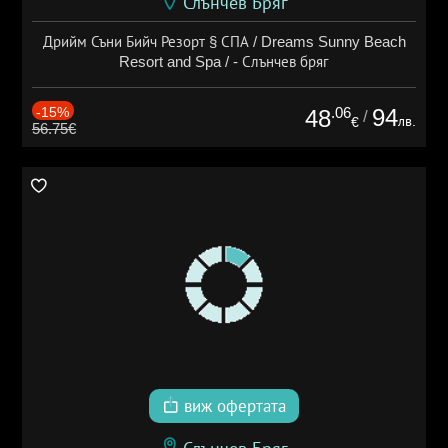
Слънчев Бряг
Дрийм Съни Бийч Резорт § СПА / Dreams Sunny Beach
Resort and Spa / - Слънчев бряг
-15%
.06
94
48
/
лв.
€
56.75€
виж офертата