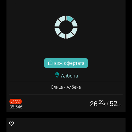
виж офертата
Албена
Елица - Албена
-25%
.59
52
26
/
лв.
€
35.54€