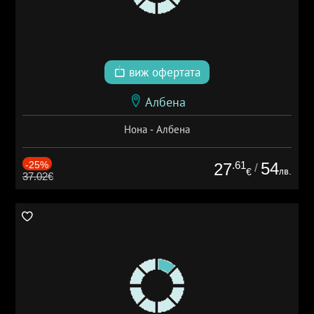
виж офертата
Албена
Нона - Албена
-25%
.61
54
27
/
лв.
€
37.02€