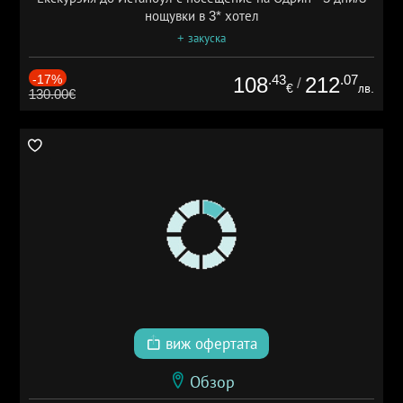
нощувки в 3* хотел
+ закуска
-17%
.43
.07
108
212
/
€
лв.
130.00€
виж офертата
Обзор