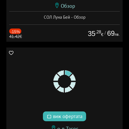
Обзор
СОЛ Луна Бей - Обзор
-15%
.28
69
35
/
лв.
€
41.42€
виж офертата
о-в Тасос