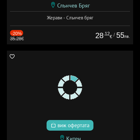
Слънчев Бряг
Жерави - Слънчев бряг
-20%
.12
55
28
/
лв.
€
35.28€
виж офертата
Китен