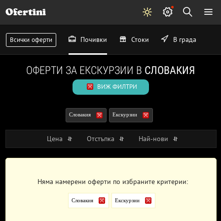
Ofertini
Почивки
Стоки
В града
Всички оферти
ОФЕРТИ ЗА ЕКСКУРЗИИ В
СЛОВАКИЯ
ВИЖ ФИЛТРИ
Словакия
Екскурзии
Цена
Отстъпка
Най-нови
Няма намерени оферти по избраните критерии:
Словакия
Екскурзии