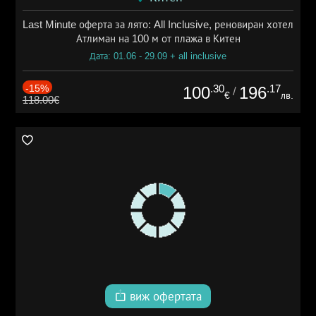
Last Minute оферта за лято: All Inclusive, реновиран хотел
Атлиман на 100 м от плажа в Китен
Дата: 01.06 - 29.09 + all inclusive
-15%
.30
.17
100
196
/
€
лв.
118.00€
виж офертата