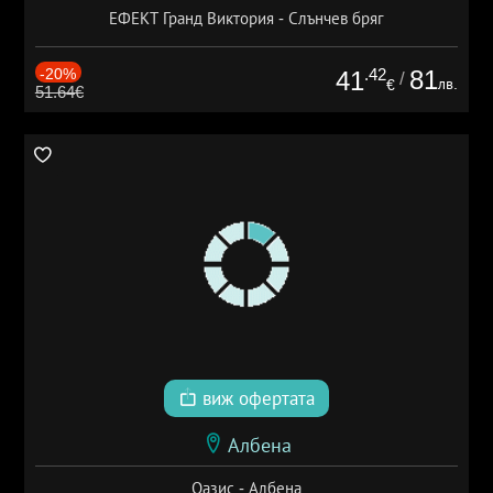
ЕФЕКТ Гранд Виктория - Слънчев бряг
-20%
.42
81
41
/
лв.
€
51.64€
виж офертата
Албена
Оазис - Албена