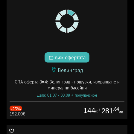
виж офертата
Велинград
СПА оферта 3=4: Велинград - нощувки, изхранване и
минерални басейни
Дата: 01.07 - 30.09 + полупансион
-25%
144
.64
281
/
€
лв.
192.00€