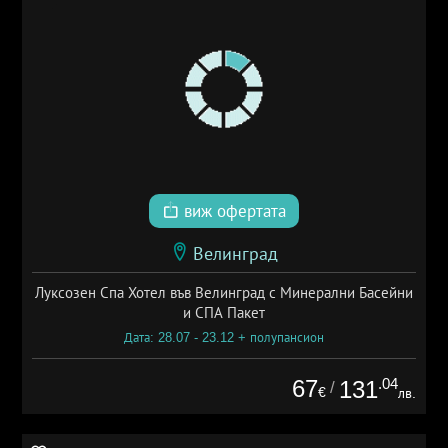
виж офертата
Велинград
Луксозен Спа Хотел във Велинград с Минерални Басейни
и СПА Пакет
Дата: 28.07 - 23.12 + полупансион
67
.04
131
/
€
лв.