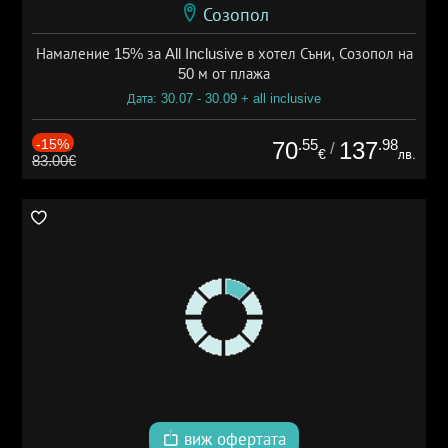
Созопол
Намаление 15% за All Inclusive в хотел Съни, Созопол на
50 м от плажа
Дата: 30.07 - 30.09 + all inclusive
-15%
.55
.98
70
137
/
€
лв.
83.00€
виж офертата