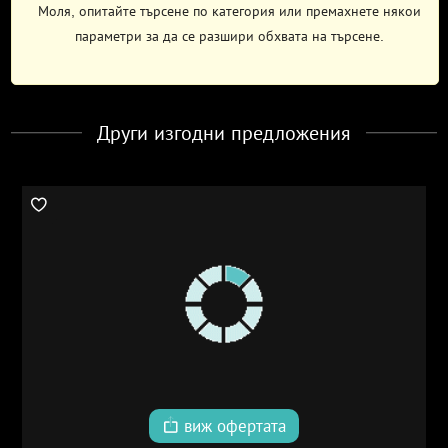
Моля, опитайте търсене по категория или премахнете някои
параметри за да се разшири обхвата на търсене.
Други изгодни предложения
виж офертата