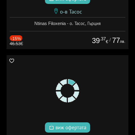
о-в Тасос
Ntinas Filoxenia - о. Тасос, Гърция
-15%
.37
77
39
/
лв.
€
46.53€
виж офертата