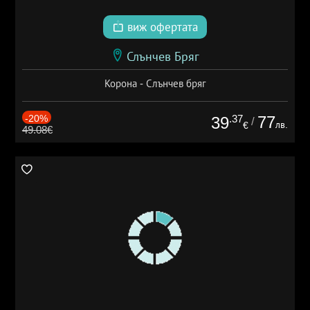
виж офертата
Слънчев Бряг
Корона - Слънчев бряг
-20%
.37
77
39
/
лв.
€
49.08€