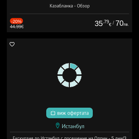
Казабланка - Обзор
-20%
.79
70
35
/
лв.
€
44.99€
виж офертата
Истанбул
Екскурзия до Истанбул с посещение на Одрин - 5 дни/3