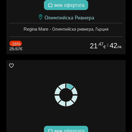
виж офертата
Олимпийска Ривиера
Regina Mare - Олимпийска ривиера, Гърция
-16%
.47
42
21
/
лв.
€
25.57€
виж офертата