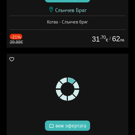
Слънчев Бряг
Котва - Слънчев бряг
-21%
.70
62
31
/
лв.
€
39.88€
виж офертата