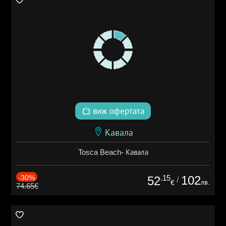
виж офертата
Кавала
Tosca Beach- Кавала
-30%
.15
102
52
/
лв.
€
74.65€