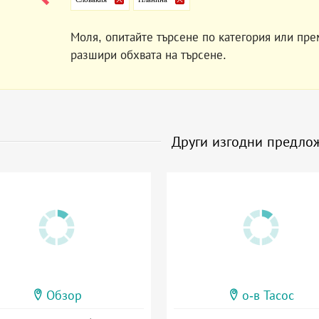
Моля, опитайте търсене по категория или пре
разшири обхвата на търсене.
Други изгодни предло
Обзор
о-в Тасос