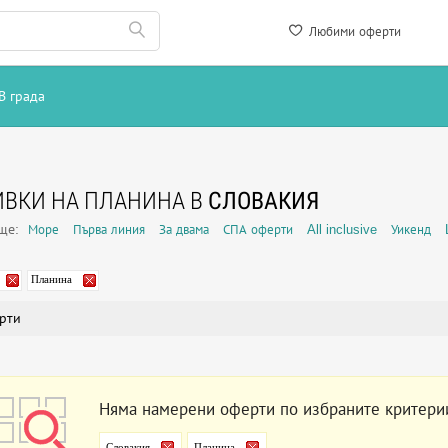
Любими оферти
В града
ВКИ НА ПЛАНИНА В
СЛОВАКИЯ
още:
Море
Първа линия
За двама
СПА оферти
All inclusive
Уикенд
Планина
рти
Няма намерени оферти по избраните критери
Словакия
Планина