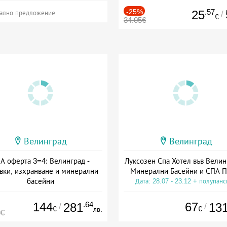
-25%
.57
25
/
ално предложение
€
34.05€
Велинград
Велинград
А оферта 3=4: Велинград -
Луксозен Спа Хотел във Велин
вки, изхранване и минерални
Минерални Басейни и СПА П
басейни
Дата: 28.07 - 23.12 + полупан
а: 01.07 - 30.09 + полупансион
144
.64
67
281
13
/
/
€
€
лв.
0€