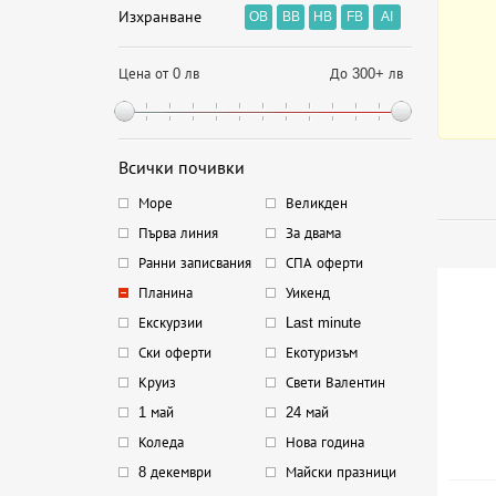
Изхранване
OB
BB
HB
FB
AI
Цена от 0 лв
До 300+ лв
Всички почивки
Море
Великден
Първа линия
За двама
Ранни записвания
СПА оферти
Планина
Уикенд
Екскурзии
Last minute
Ски оферти
Екотуризъм
Круиз
Свети Валентин
1 май
24 май
Коледа
Нова година
8 декември
Майски празници