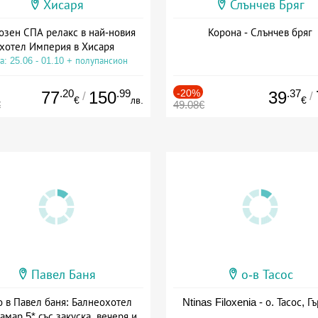
Хисаря
Слънчев Бряг
озен СПА релакс в най-новия
Корона - Слънчев бряг
хотел Империя в Хисаря
а: 25.06 - 01.10 + полупансион
.20
.99
-20%
.37
77
150
39
/
/
€
лв.
€
€
49.08€
Павел Баня
о-в Тасос
о в Павел баня: Балнеохотел
Ntinas Filoxenia - о. Тасос, Г
амар 5* със закуска, вечеря и