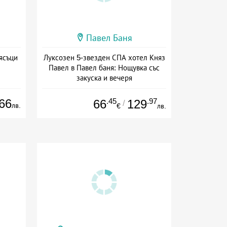
Павел Баня
ясъци
Луксозен 5-звезден СПА хотел Княз
Павел в Павел баня: Нощувка със
закуска и вечеря
Дата: 17.07 - 22.12 + полупансион
66
.45
.97
66
129
/
лв.
€
лв.