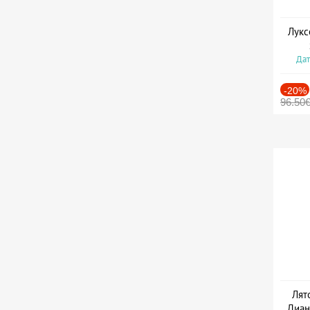
Лукс
Дат
-20%
96.50
Лят
Диан