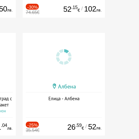
50
-30%
.15
102
52
/
лв.
лв.
€
74.65€
Албена
град с
Елица - Албена
акет
сион
.04
-25%
.59
52
1
26
/
лв.
лв.
€
35.54€