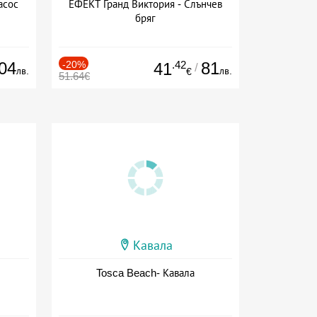
асос
ЕФЕКТ Гранд Виктория - Слънчев
бряг
04
-20%
.42
81
41
/
лв.
лв.
€
51.64€
Кавала
Tosca Beach- Кавала