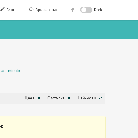
Блог
Връзка с нас
Dark
Last minute
Цена
Отстъпка
Най-нови
и: