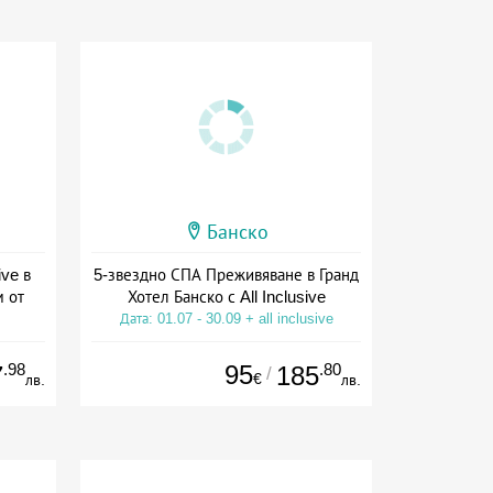
Банско
ive в
5-звездно СПА Преживяване в Гранд
м от
Хотел Банско с All Inclusive
Дата: 01.07 - 30.09 + all inclusive
ive
.98
95
.80
7
185
/
€
лв.
лв.