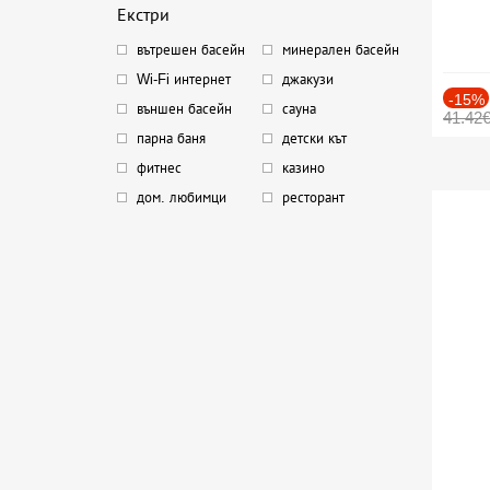
Екстри
вътрешен басейн
минерален басейн
Wi-Fi интернет
джакузи
-15%
външен басейн
сауна
41.42
парна баня
детски кът
фитнес
казино
дом. любимци
ресторант