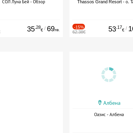
СОЛ Луна Бей - Обзор
Thassos Grand Resort - о. Т
.28
69
-15%
.17
1
35
53
/
/
лв.
€
€
€
62.38€
Албена
Оазис - Албена