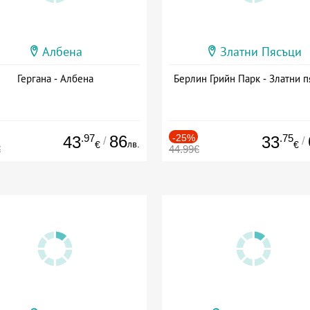
Албена
Златни Пясъци
Гергана - Албена
Берлин Грийн Парк - Златни п
.97
86
-25%
.75
43
33
/
/
лв.
€
€
€
44.99€