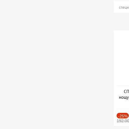
специ
СП
нощу
Дат
-25%
192.0