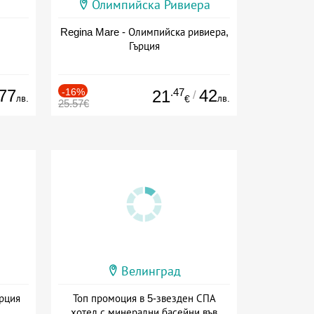
Олимпийска Ривиера
Regina Mare - Олимпийска ривиера,
Гърция
77
-16%
.47
42
21
/
лв.
лв.
€
25.57€
Велинград
ърция
Топ промоция в 5-звезден СПА
хотел с минерални басейни във