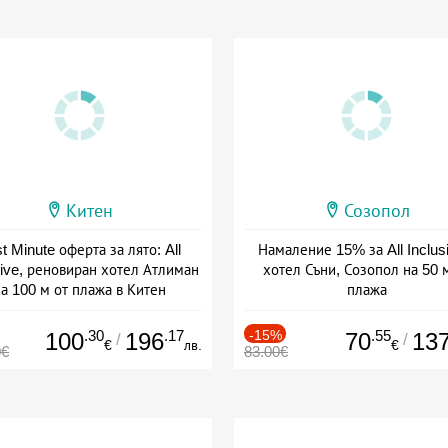
Китен
Созопол
t Minute оферта за лято: All
Намаление 15% за All Inclus
sive, реновиран хотел Атлиман
хотел Съни, Созопол на 50 
а 100 м от плажа в Китен
плажа
а: 01.06 - 29.09 + all inclusive
Дата: 30.07 - 30.09 + all inclus
.30
.17
-15%
.55
100
196
70
13
/
/
€
лв.
€
0€
83.00€