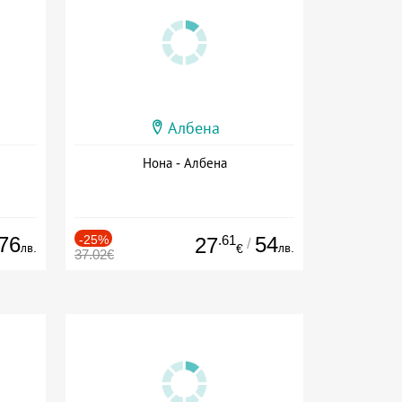
Албена
Нона - Албена
76
-25%
.61
54
27
/
лв.
лв.
€
37.02€