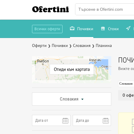
Ofertini
Почивки
Стоки
Всички оферти
Оферти
Почивки
Словакия
Планина
❯
❯
❯
ПОЧИ
Вижте 
Отиди към картата
Словакия
0 офе
Словакия