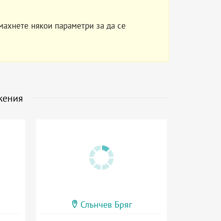
махнете някои параметри за да се
жения
Слънчев Бряг