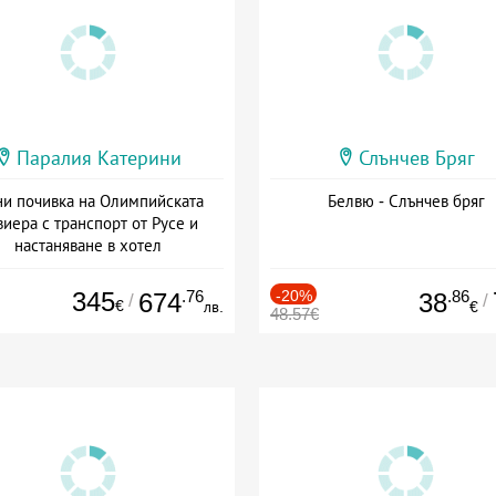
Паралия Катерини
Слънчев Бряг
и почивка на Олимпийската
Белвю - Слънчев бряг
виера с транспорт от Русе и
настаняване в хотел
Дата: 18.09 - 23.09 + закуска
345
.76
-20%
.86
674
38
/
/
€
лв.
€
48.57€