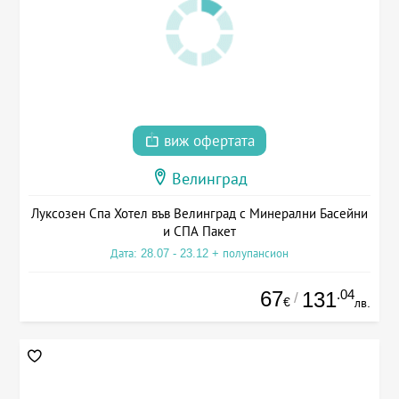
виж офертата
Велинград
Луксозен Спа Хотел във Велинград с Минерални Басейни
и СПА Пакет
Дата: 28.07 - 23.12 + полупансион
67
.04
131
/
€
лв.