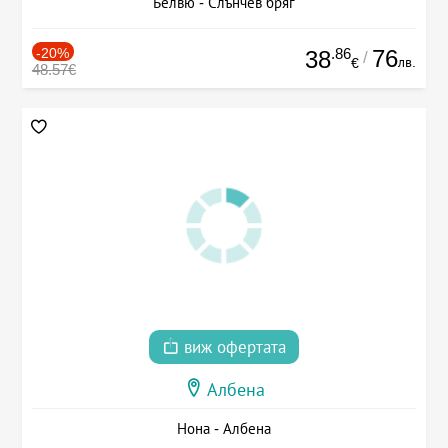
Белвю - Слънчев бряг
-20%
.86
76
38
/
лв.
€
48.57€
виж офертата
Албена
Нона - Албена