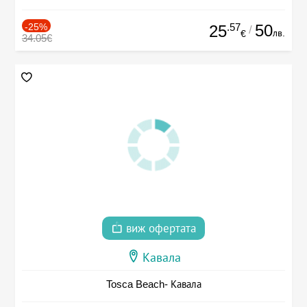
-25%
.57
50
25
/
лв.
€
34.05€
виж офертата
Кавала
Tosca Beach- Кавала