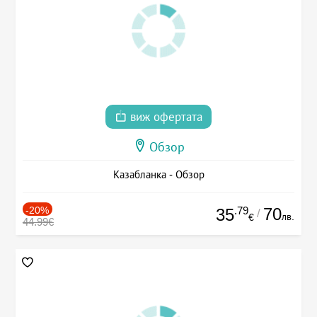
виж офертата
Обзор
Казабланка - Обзор
-20%
.79
70
35
/
лв.
€
44.99€