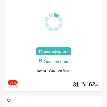
виж офертата
Слънчев Бряг
Котва - Слънчев бряг
-21%
.70
62
31
/
лв.
€
39.88€