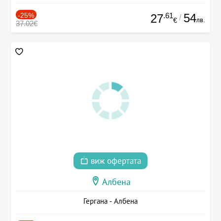
-25%
.61
54
27
/
лв.
€
37.02€
виж офертата
Албена
Гергана - Албена