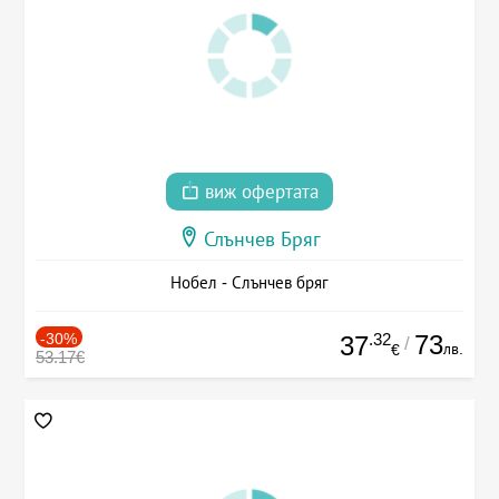
виж офертата
Слънчев Бряг
Нобел - Слънчев бряг
-30%
.32
73
37
/
лв.
€
53.17€