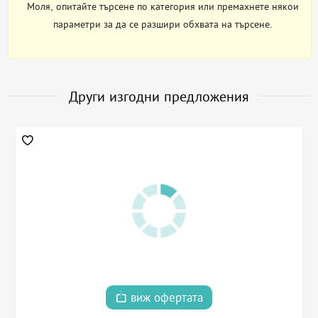
Моля, опитайте търсене по категория или премахнете някои
параметри за да се разшири обхвата на търсене.
Други изгодни предложения
виж офертата