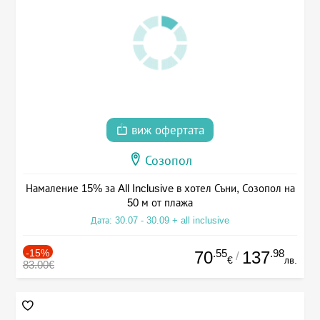
виж офертата
Созопол
Намаление 15% за All Inclusive в хотел Съни, Созопол на
50 м от плажа
Дата: 30.07 - 30.09 + all inclusive
-15%
.55
.98
70
137
/
€
лв.
83.00€