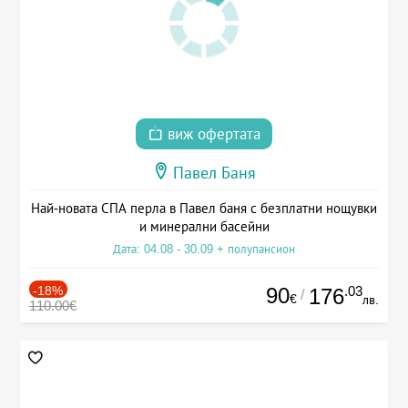
виж офертата
Павел Баня
Най-новата СПА перла в Павел баня с безплатни нощувки
и минерални басейни
Дата: 04.08 - 30.09 + полупансион
-18%
90
.03
176
/
€
лв.
110.00€