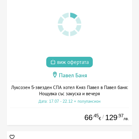
виж офертата
Павел Баня
Луксозен 5-звезден СПА хотел Княз Павел в Павел баня:
Нощувка със закуска и вечеря
Дата: 17.07 - 22.12 + полупансион
.45
.97
66
129
/
€
лв.