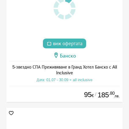
виж офертата
Банско
5-звездно СПА Преживяване в Гранд Хотел Банско с All
Inclusive
Дата: 01.07 - 30.09 + all inclusive
95
.80
185
/
€
лв.