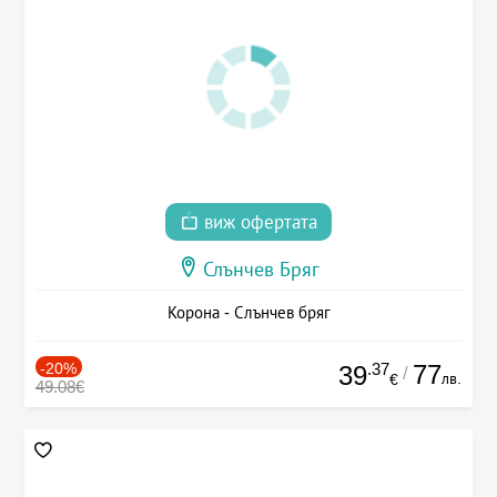
виж офертата
Слънчев Бряг
Корона - Слънчев бряг
-20%
.37
77
39
/
лв.
€
49.08€