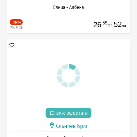
Елица - Албена
-25%
.59
52
26
/
лв.
€
35.54€
виж офертата
Слънчев Бряг