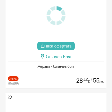
виж офертата
Слънчев Бряг
Жерави - Слънчев бряг
-20%
.12
55
28
/
лв.
€
35.28€