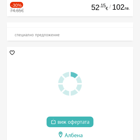
-30%
.15
102
52
/
лв.
€
74.65€
специално предложение
виж офертата
Албена