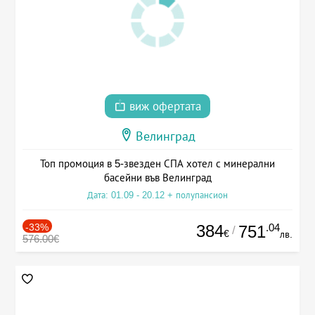
виж офертата
Велинград
Топ промоция в 5-звезден СПА хотел с минерални
басейни във Велинград
Дата: 01.09 - 20.12 + полупансион
-33%
384
.04
751
/
€
лв.
576.00€