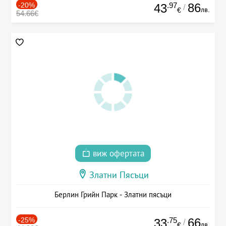
-20%
.97
86
43
/
лв.
€
54.66€
виж офертата
Златни Пясъци
Берлин Грийн Парк - Златни пясъци
-25%
.75
66
33
/
лв.
€