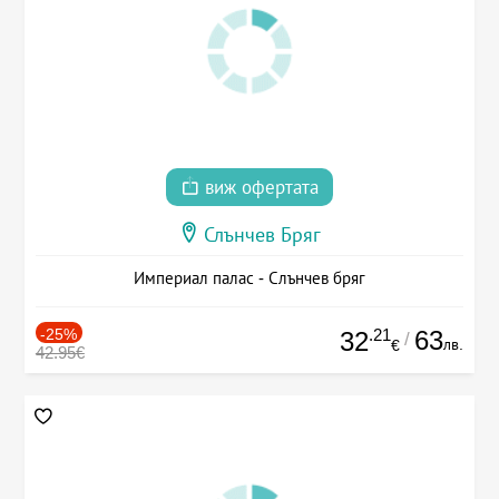
виж офертата
Слънчев Бряг
Империал палас - Слънчев бряг
-25%
.21
63
32
/
лв.
€
42.95€