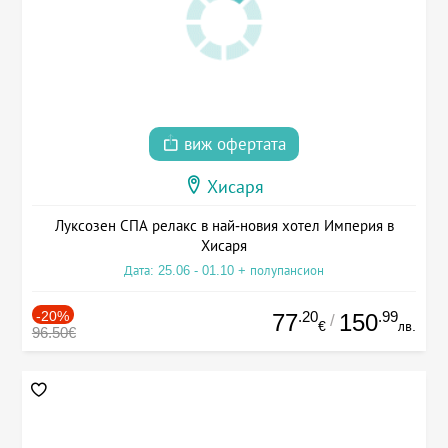
виж офертата
Хисаря
Луксозен СПА релакс в най-новия хотел Империя в
Хисаря
Дата: 25.06 - 01.10 + полупансион
-20%
.20
.99
77
150
/
€
лв.
96.50€