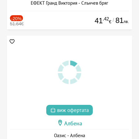
ЕФЕКТ Гранд Виктория - Слънчев бряг
-20%
.42
81
41
/
лв.
€
51.64€
виж офертата
Албена
Оазис - Албена