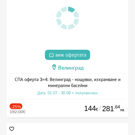
виж офертата
Велинград
СПА оферта 3=4: Велинград - нощувки, изхранване и
минерални басейни
Дата: 01.07 - 30.09 + полупансион
-25%
144
.64
281
/
€
лв.
192.00€