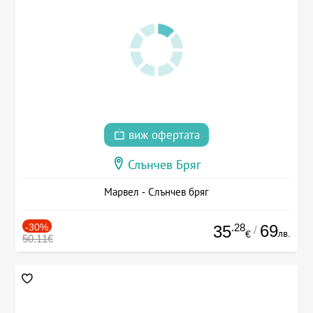
виж офертата
Слънчев Бряг
Марвел - Слънчев бряг
-30%
.28
69
35
/
лв.
€
50.11€