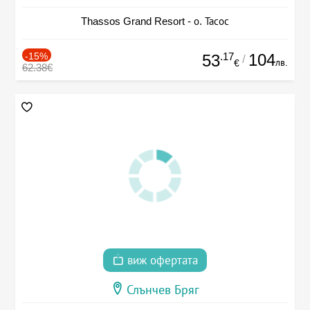
Thassos Grand Resort - о. Тасос
-15%
.17
104
53
/
лв.
€
62.38€
виж офертата
Слънчев Бряг