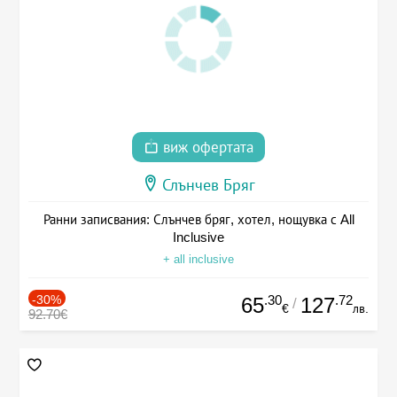
виж офертата
Слънчев Бряг
Ранни записвания: Слънчев бряг, хотел, нощувка с All
Inclusive
+ all inclusive
-30%
.30
.72
65
127
/
€
лв.
92.70€