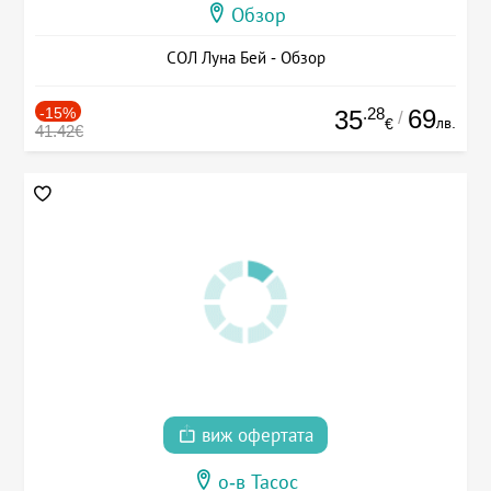
Обзор
СОЛ Луна Бей - Обзор
-15%
.28
69
35
/
лв.
€
41.42€
виж офертата
о-в Тасос