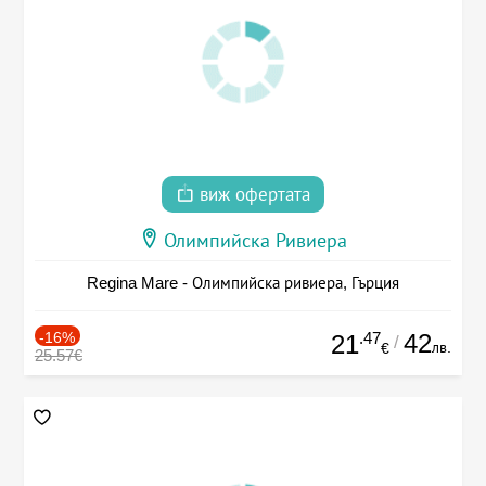
виж офертата
Олимпийска Ривиера
Regina Mare - Олимпийска ривиера, Гърция
-16%
.47
42
21
/
лв.
€
25.57€