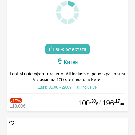
виж офертата
Китен
Last Minute оферта за лято: All Inclusive, реновиран хотел
Атлиман на 100 м от плажа в Китен
Дата: 01.06 - 29.09 + all inclusive
-15%
.30
.17
100
196
/
€
лв.
118.00€