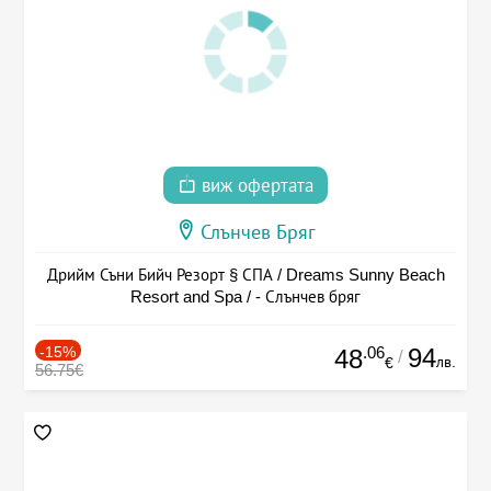
виж офертата
Слънчев Бряг
Дрийм Съни Бийч Резорт § СПА / Dreams Sunny Beach
Resort and Spa / - Слънчев бряг
-15%
.06
94
48
/
лв.
€
56.75€