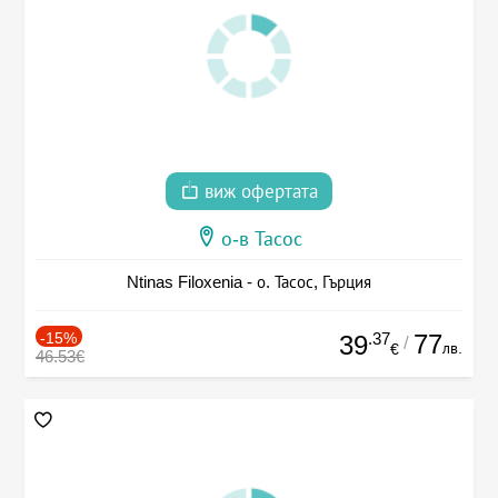
виж офертата
о-в Тасос
Ntinas Filoxenia - о. Тасос, Гърция
-15%
.37
77
39
/
лв.
€
46.53€