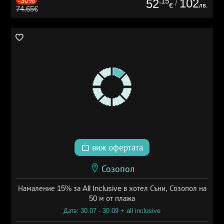
-30%
.15
102
52
/
лв.
€
74.65€
виж офертата
Созопол
Намаление 15% за All Inclusive в хотел Съни, Созопол на
50 м от плажа
Дата: 30.07 - 30.09 + all inclusive