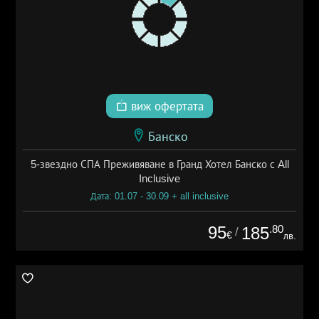
виж офертата
Банско
5-звездно СПА Преживяване в Гранд Хотел Банско с All
Inclusive
Дата: 01.07 - 30.09 + all inclusive
95
.80
185
/
€
лв.