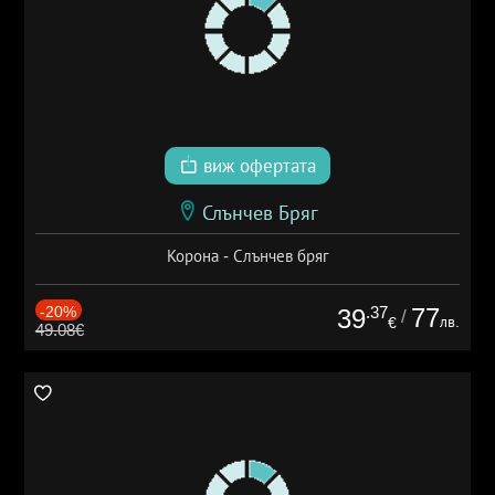
виж офертата
Слънчев Бряг
Корона - Слънчев бряг
-20%
.37
77
39
/
лв.
€
49.08€