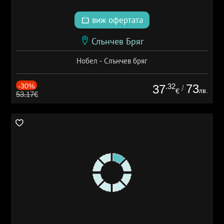
виж офертата
Слънчев Бряг
Нобел - Слънчев бряг
-30%
.32
73
37
/
лв.
€
53.17€