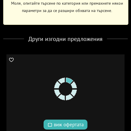
Моля, опитайте търсене по категория или премахнете някои
параметри за да се разшири обхвата на търсене.
Други изгодни предложения
виж офертата