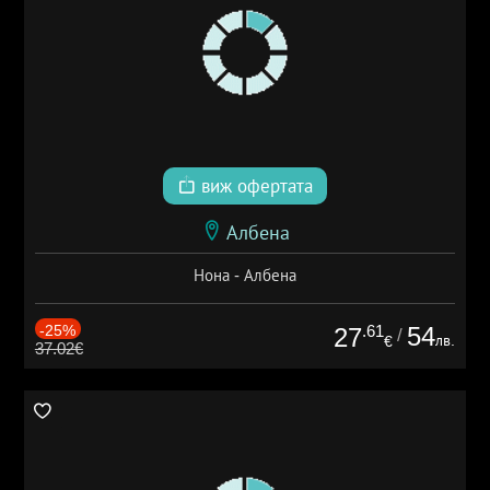
виж офертата
Албена
Нона - Албена
-25%
.61
54
27
/
лв.
€
37.02€