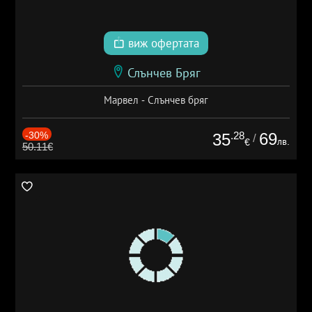
виж офертата
Слънчев Бряг
Марвел - Слънчев бряг
-30%
.28
69
35
/
лв.
€
50.11€