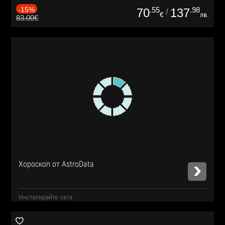
-15%
.55
.98
70
137
/
€
лв.
83.00€
Хороскоп от AstroData
Инсталирайте сега