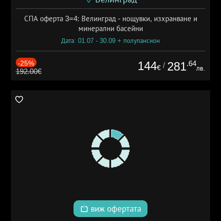
СПА оферта 3=4: Велинград - нощувки, изхранване и
минерални басейни
Дата: 01.07 - 30.09 + полупансион
-25%
144
.64
281
/
€
лв.
192.00€
виж офертата