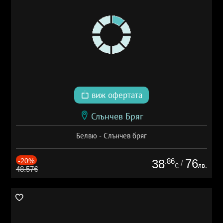
виж офертата
Слънчев Бряг
Белвю - Слънчев бряг
-20%
.86
76
38
/
лв.
€
48.57€