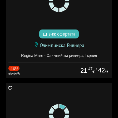
виж офертата
Олимпийска Ривиера
Regina Mare - Олимпийска ривиера, Гърция
-16%
.47
42
21
/
лв.
€
25.57€