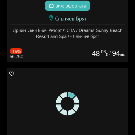
виж офертата
Слънчев Бряг
Дрийм Съни Бийч Резорт § СПА / Dreams Sunny Beach
Resort and Spa / - Слънчев бряг
-15%
.06
94
48
/
лв.
€
56.75€