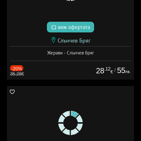
виж офертата
Слънчев Бряг
Жерави - Слънчев бряг
-20%
.12
55
28
/
лв.
€
35.28€