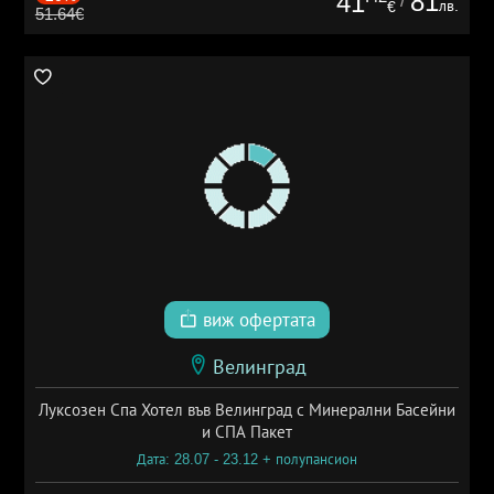
81
41
/
лв.
€
51.64€
виж офертата
Велинград
Луксозен Спа Хотел във Велинград с Минерални Басейни
и СПА Пакет
Дата: 28.07 - 23.12 + полупансион