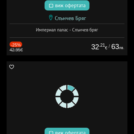
виж офертата
Слънчев Бряг
Империал палас - Слънчев бряг
-25%
.21
63
32
/
лв.
€
42.95€
виж офертата