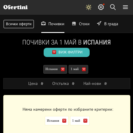
Ofertini
Почивки
Стоки
В града
Всички оферти
ПОЧИВКИ ЗА 1 МАЙ В
ИСПАНИЯ
ВИЖ ФИЛТРИ
Испания
1 май
Цена
Отстъпка
Най-нови
Няма намерени оферти по избраните критерии:
Испания
1 май