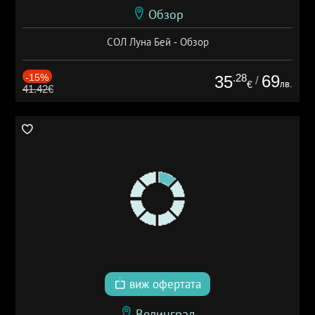
Обзор
СОЛ Луна Бей - Обзор
-15%
.28
69
35
/
лв.
€
41.42€
виж офертата
Велинград