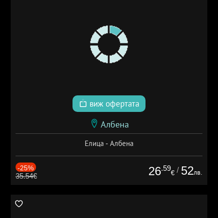
виж офертата
Албена
Елица - Албена
-25%
.59
52
26
/
лв.
€
35.54€