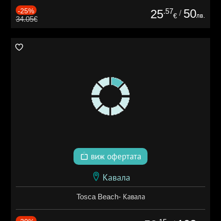
-25%
.57
50
25
/
лв.
€
34.05€
виж офертата
Кавала
Tosca Beach- Кавала