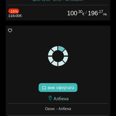
-15%
.30
.17
100
196
/
€
лв.
118.00€
виж офертата
Албена
Оазис - Албена