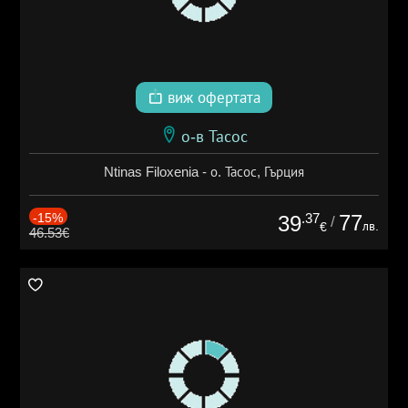
виж офертата
о-в Тасос
Ntinas Filoxenia - о. Тасос, Гърция
-15%
.37
77
39
/
лв.
€
46.53€