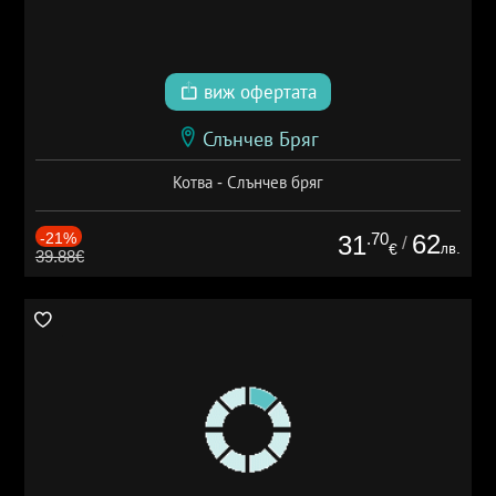
виж офертата
Слънчев Бряг
Котва - Слънчев бряг
-21%
.70
62
31
/
лв.
€
39.88€