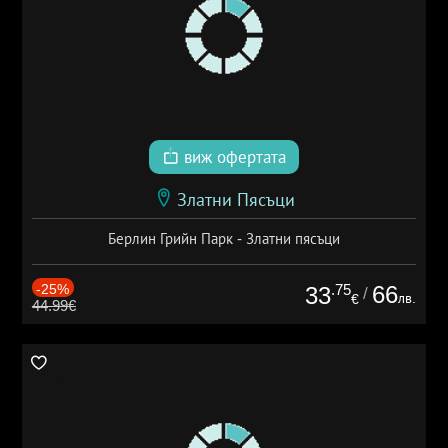
виж офертата
Златни Пясъци
Берлин Грийн Парк - Златни пясъци
-25%
.75
66
33
/
лв.
€
44.99€