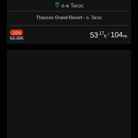
о-в Тасос
Thassos Grand Resort - о. Тасос
-15%
.17
104
53
/
лв.
€
62.38€