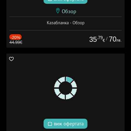
Обзор
Казабланка - Обзор
-20%
.79
70
35
/
лв.
€
44.99€
виж офертата