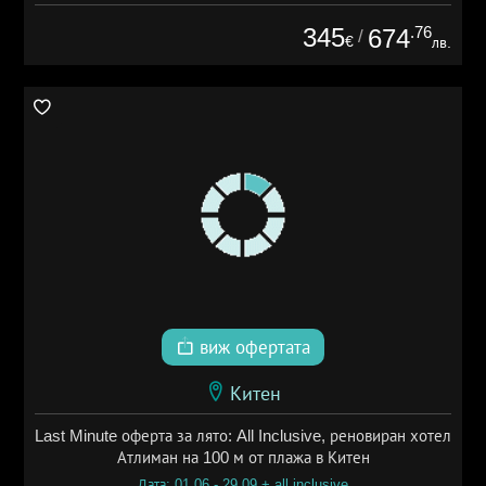
345
.76
674
/
€
лв.
виж офертата
Китен
Last Minute оферта за лято: All Inclusive, реновиран хотел
Атлиман на 100 м от плажа в Китен
Дата: 01.06 - 29.09 + all inclusive