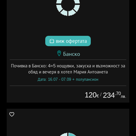
виж офертата
Банско
Почивка в Банско: 4=5 нощувки, закуска и възможност за
обяд и вечеря в хотел Мария Антоанета
Дата: 16.07 - 07.09 + полупансион
120
.70
234
/
€
лв.