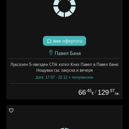
виж офертата
Павел Баня
Луксозен 5-звезден СПА хотел Княз Павел в Павел баня:
Нощувка със закуска и вечеря
Дата: 17.07 - 22.12 + полупансион
.45
.97
66
129
/
€
лв.