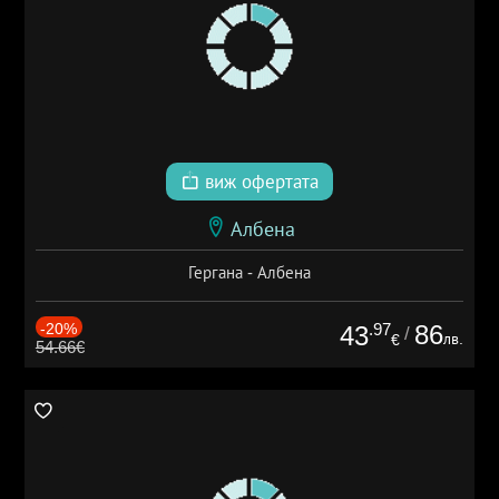
виж офертата
Албена
Гергана - Албена
-20%
.97
86
43
/
лв.
€
54.66€