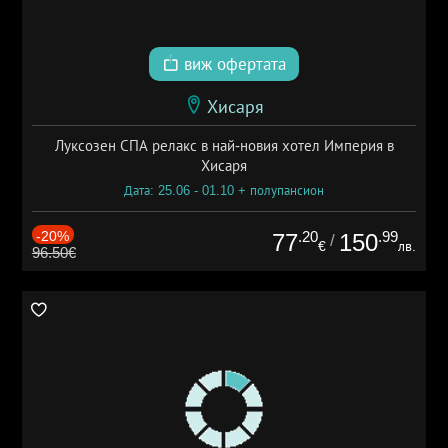
виж офертата
Хисаря
Луксозен СПА релакс в най-новия хотел Империя в
Хисаря
Дата: 25.06 - 01.10 + полупансион
-20%
.20
.99
77
150
/
€
лв.
96.50€