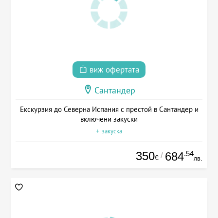
виж офертата
Сантандер
Екскурзия до Северна Испания с престой в Сантандер и
включени закуски
+ закуска
350
.54
684
/
€
лв.