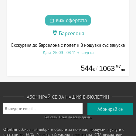
виж офертата
Барселона
Екскурзия до Барселона с полет и 3 нощувки със закуска
Дата: 25.09 - 08.11 + закуска
544
.97
1063
/
€
лв.
АБОНИРАЙ СЕ ЗА НАШИЯ Е-БЮЛЕТИН
Без спам. Отказ по всяко време.
Ofertini
събира най-добрите оферти за почивки, продукти и услуги с
отстъпки до -60%. Резервирай уикенд в планината, СПА релакс или