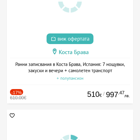
виж офертата
Коста Брава
Ранни записвания в Коста Брава, Испания: 7 нощувки,
закуски и вечери + самолетен транспорт
+ полупансион
-17%
510
.47
997
/
€
лв.
610.00€