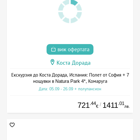
виж офертата
Коста Дорада
Екскурзия до Коста Дорада, Испания: Полет от София + 7
нощувки в Natura Park 4*, Комаруга
Дата: 05.09 - 26.09 + полупансион
.44
.01
721
1411
/
€
лв.