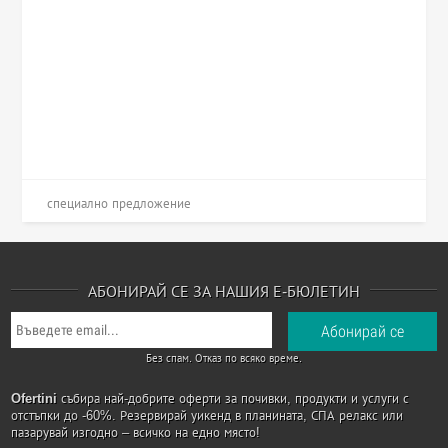
специално предложение
АБОНИРАЙ СЕ ЗА НАШИЯ Е-БЮЛЕТИН
Без спам. Отказ по всяко време.
Ofertini
събира най-добрите оферти за почивки, продукти и услуги с
отстъпки до -60%. Резервирай уикенд в планината, СПА релакс или
пазарувай изгодно – всичко на едно място!