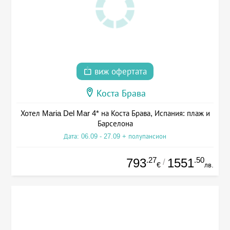
виж офертата
Коста Брава
Хотел Maria Del Mar 4* на Коста Брава, Испания: плаж и
Барселона
Дата: 06.09 - 27.09 + полупансион
.27
.50
793
1551
/
€
лв.