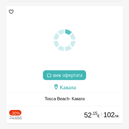
виж офертата
Кавала
Tosca Beach- Кавала
-30%
.15
102
52
/
лв.
€
74.65€