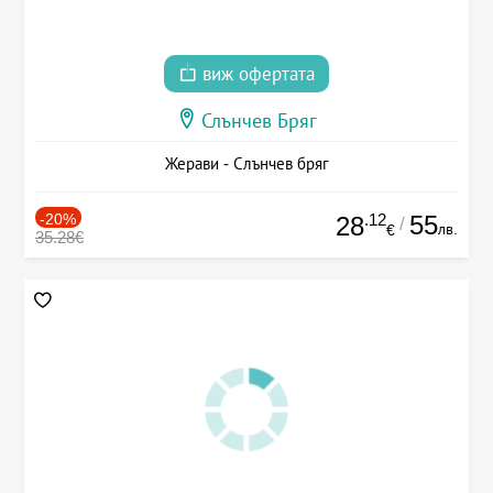
виж офертата
Слънчев Бряг
Жерави - Слънчев бряг
-20%
.12
55
28
/
лв.
€
35.28€