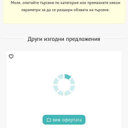
Моля, опитайте търсене по категория или премахнете някои
параметри за да се разшири обхвата на търсене.
Други изгодни предложения
виж офертата