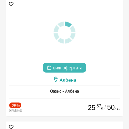
виж офертата
Албена
Оазис - Албена
-25%
.57
50
25
/
лв.
€
34.05€