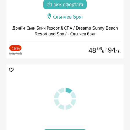
виж офертата
Слънчев Бряг
Дрийм Съни Бийч Резорт § СПА / Dreams Sunny Beach
Resort and Spa / - Слънчев бряг
-15%
.06
94
48
/
лв.
€
56.75€