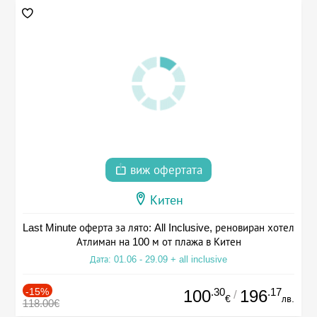
виж офертата
Китен
Last Minute оферта за лято: All Inclusive, реновиран хотел
Атлиман на 100 м от плажа в Китен
Дата: 01.06 - 29.09 + all inclusive
-15%
.30
.17
100
196
/
€
лв.
118.00€