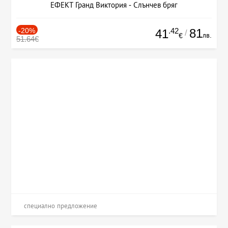
ЕФЕКТ Гранд Виктория - Слънчев бряг
-20%
.42
81
41
/
лв.
€
51.64€
специално предложение