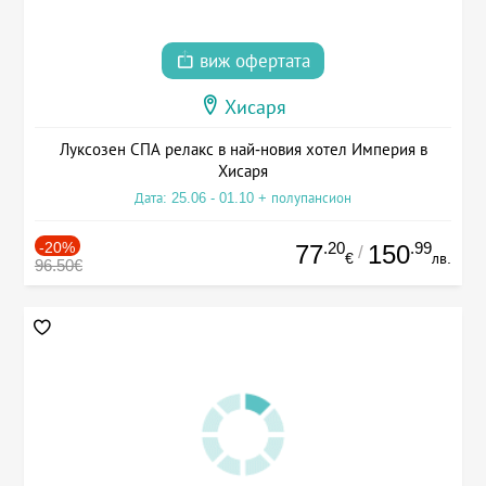
виж офертата
Хисаря
Луксозен СПА релакс в най-новия хотел Империя в
Хисаря
Дата: 25.06 - 01.10 + полупансион
-20%
.20
.99
77
150
/
€
лв.
96.50€