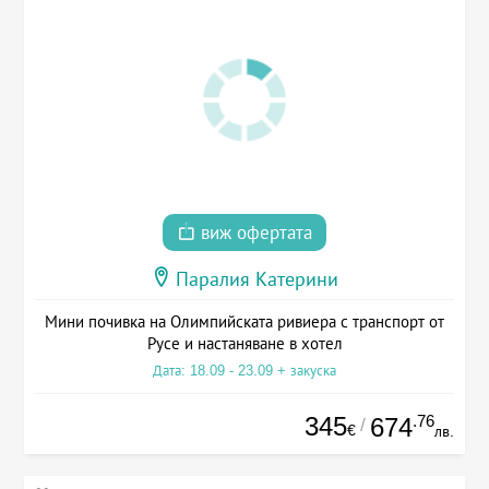
виж офертата
Паралия Катерини
Мини почивка на Олимпийската ривиера с транспорт от
Русе и настаняване в хотел
Дата: 18.09 - 23.09 + закуска
345
.76
674
/
€
лв.