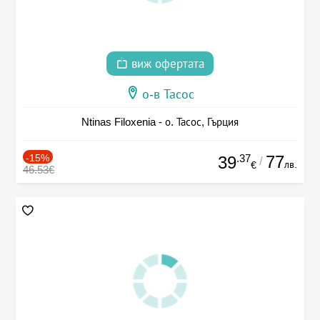
виж офертата
о-в Тасос
Ntinas Filoxenia - о. Тасос, Гърция
-15%
.37
77
39
/
лв.
€
46.53€