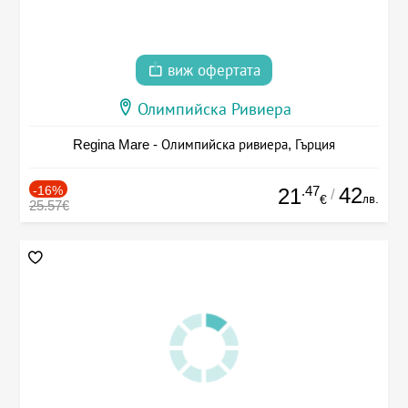
виж офертата
Олимпийска Ривиера
Regina Mare - Олимпийска ривиера, Гърция
-16%
.47
42
21
/
лв.
€
25.57€