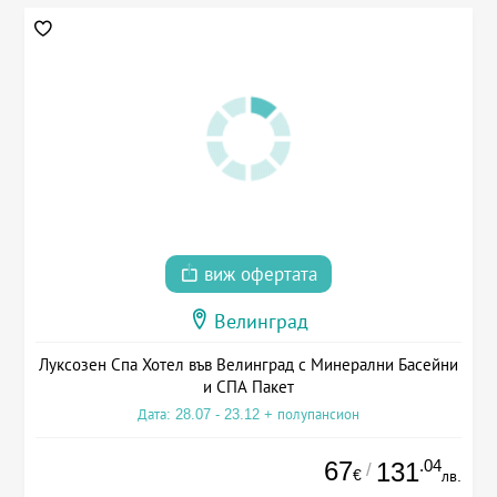
виж офертата
Велинград
Луксозен Спа Хотел във Велинград с Минерални Басейни
и СПА Пакет
Дата: 28.07 - 23.12 + полупансион
67
.04
131
/
€
лв.