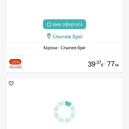
виж офертата
Слънчев Бряг
Корона - Слънчев бряг
-20%
.37
77
39
/
лв.
€
49.08€