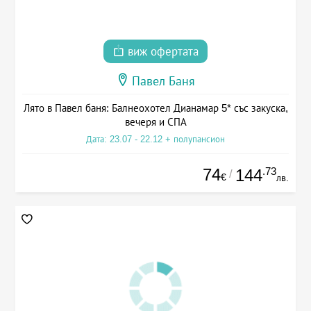
виж офертата
Павел Баня
Лято в Павел баня: Балнеохотел Дианамар 5* със закуска,
вечеря и СПА
Дата: 23.07 - 22.12 + полупансион
74
.73
144
/
€
лв.