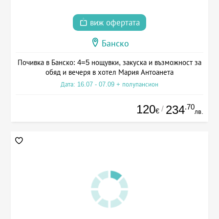
виж офертата
Банско
Почивка в Банско: 4=5 нощувки, закуска и възможност за
обяд и вечеря в хотел Мария Антоанета
Дата: 16.07 - 07.09 + полупансион
120
.70
234
/
€
лв.