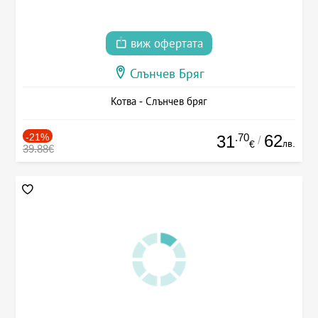
виж офертата
Слънчев Бряг
Котва - Слънчев бряг
-21%
.70
62
31
/
лв.
€
39.88€