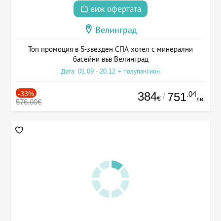
виж офертата
Велинград
Топ промоция в 5-звезден СПА хотел с минерални
басейни във Велинград
Дата: 01.09 - 20.12 + полупансион
-33%
384
.04
751
/
€
лв.
576.00€