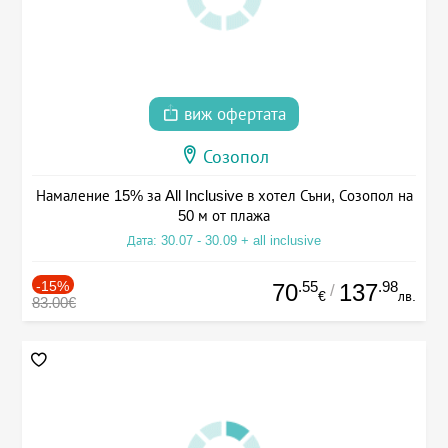
виж офертата
Созопол
Намаление 15% за All Inclusive в хотел Съни, Созопол на
50 м от плажа
Дата: 30.07 - 30.09 + all inclusive
-15%
.55
.98
70
137
/
€
лв.
83.00€