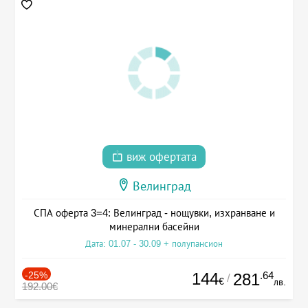
виж офертата
Велинград
СПА оферта 3=4: Велинград - нощувки, изхранване и
минерални басейни
Дата: 01.07 - 30.09 + полупансион
-25%
144
.64
281
/
€
лв.
192.00€