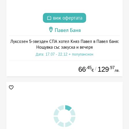
виж офертата
Павел Баня
Луксозен 5-звезден СПА хотел Княз Павел в Павел баня:
Нощувка със закуска и вечеря
Дата: 17.07 - 22.12 + полупансион
.45
.97
66
129
/
€
лв.