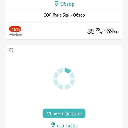
Обзор
СОЛ Луна Бей - Обзор
-15%
.28
69
35
/
лв.
€
41.42€
виж офертата
о-в Тасос