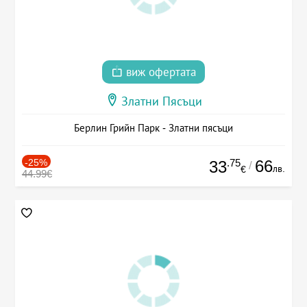
виж офертата
Златни Пясъци
Берлин Грийн Парк - Златни пясъци
-25%
.75
66
33
/
лв.
€
44.99€