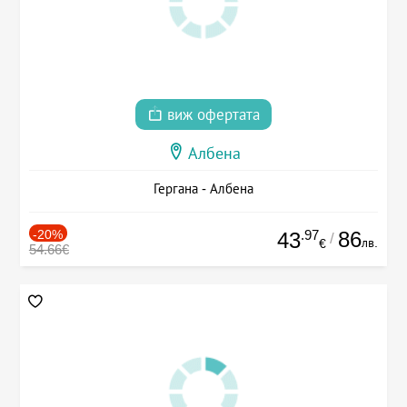
виж офертата
Албена
Гергана - Албена
-20%
.97
86
43
/
лв.
€
54.66€