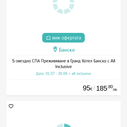
виж офертата
Банско
5-звездно СПА Преживяване в Гранд Хотел Банско с All
Inclusive
Дата: 01.07 - 30.09 + all inclusive
95
.80
185
/
€
лв.