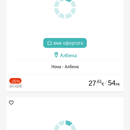
виж офертата
Албена
Нона - Албена
-25%
.61
54
27
/
лв.
€
37.02€