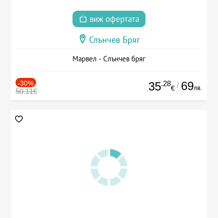
виж офертата
Слънчев Бряг
Марвел - Слънчев бряг
-30%
.28
69
35
/
лв.
€
50.11€