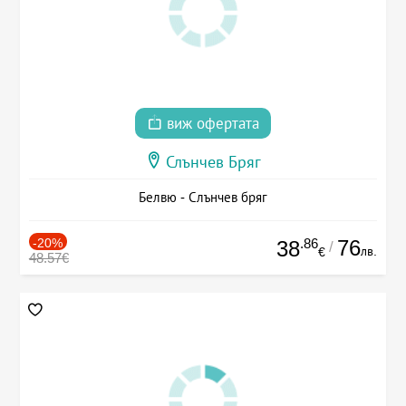
виж офертата
Слънчев Бряг
Белвю - Слънчев бряг
-20%
.86
76
38
/
лв.
€
48.57€