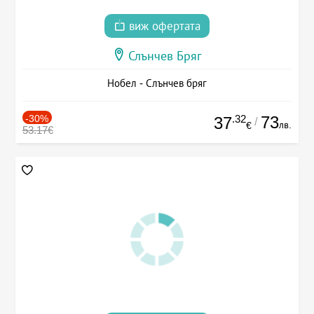
виж офертата
Слънчев Бряг
Нобел - Слънчев бряг
-30%
.32
73
37
/
лв.
€
53.17€