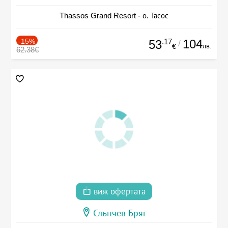
Thassos Grand Resort - о. Тасос
-15%
.17
104
53
/
лв.
€
62.38€
виж офертата
Слънчев Бряг