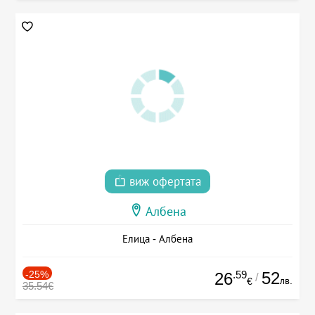
виж офертата
Албена
Елица - Албена
-25%
.59
52
26
/
лв.
€
35.54€