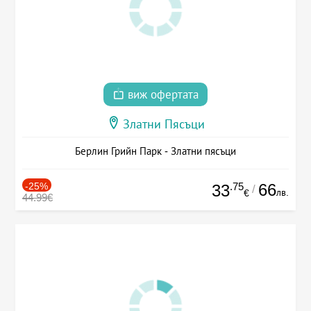
виж офертата
Златни Пясъци
Берлин Грийн Парк - Златни пясъци
-25%
.75
66
33
/
лв.
€
44.99€