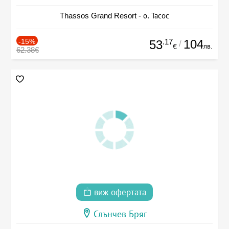
Thassos Grand Resort - о. Тасос
-15%
.17
104
53
/
лв.
€
62.38€
виж офертата
Слънчев Бряг