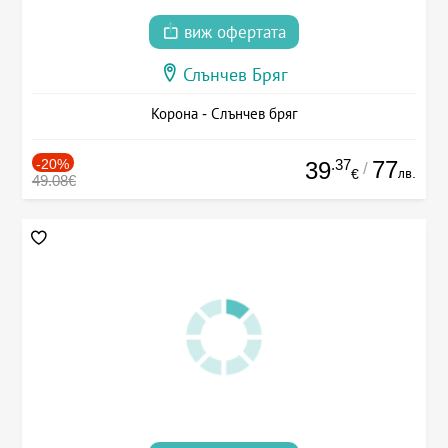
виж офертата
Слънчев Бряг
Корона - Слънчев бряг
-20%
.37
77
39
/
лв.
€
49.08€