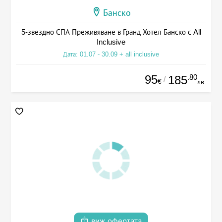
Банско
5-звездно СПА Преживяване в Гранд Хотел Банско с All
Inclusive
Дата: 01.07 - 30.09 + all inclusive
95
.80
185
/
€
лв.
виж офертата