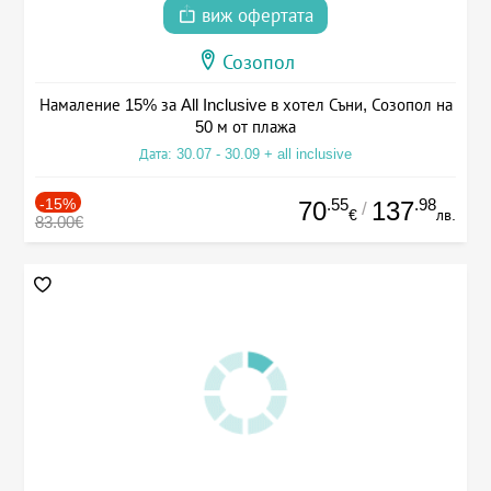
виж офертата
Созопол
Намаление 15% за All Inclusive в хотел Съни, Созопол на
50 м от плажа
Дата: 30.07 - 30.09 + all inclusive
-15%
.55
.98
70
137
/
€
лв.
83.00€