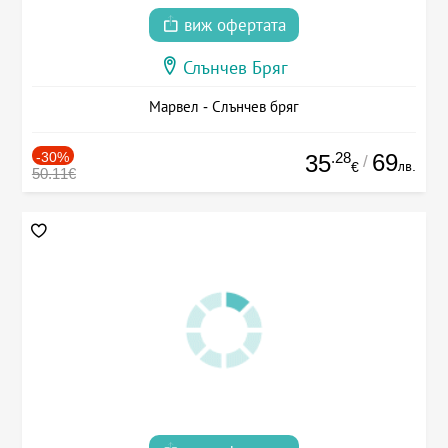
виж офертата
Слънчев Бряг
Марвел - Слънчев бряг
-30%
.28
69
35
/
лв.
€
50.11€