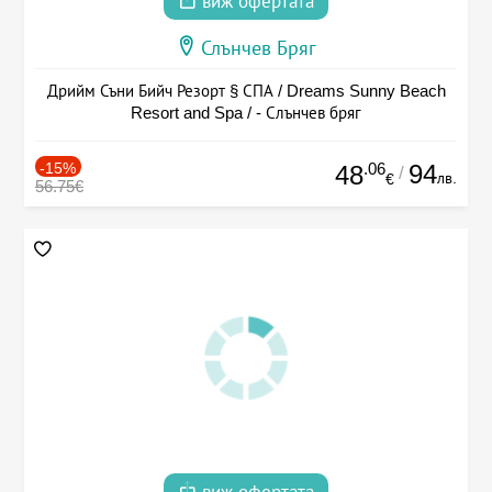
виж офертата
Слънчев Бряг
Дрийм Съни Бийч Резорт § СПА / Dreams Sunny Beach
Resort and Spa / - Слънчев бряг
-15%
.06
94
48
/
лв.
€
56.75€