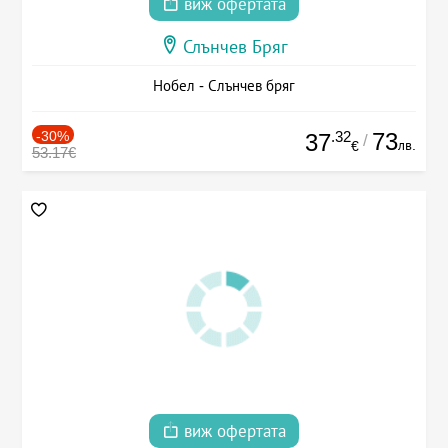
виж офертата
Слънчев Бряг
Нобел - Слънчев бряг
-30%
.32
73
37
/
лв.
€
53.17€
виж офертата