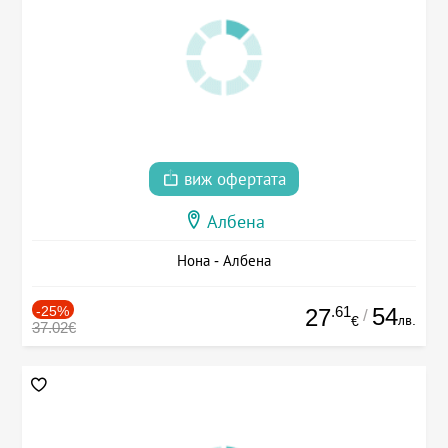
виж офертата
Албена
Нона - Албена
-25%
.61
54
27
/
лв.
€
37.02€