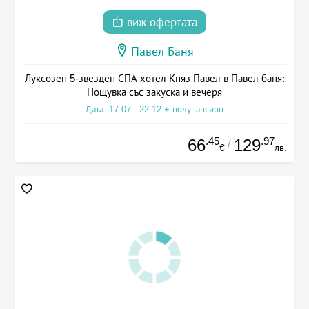
виж офертата
Павел Баня
Луксозен 5-звезден СПА хотел Княз Павел в Павел баня:
Нощувка със закуска и вечеря
Дата: 17.07 - 22.12 + полупансион
.45
.97
66
129
/
€
лв.