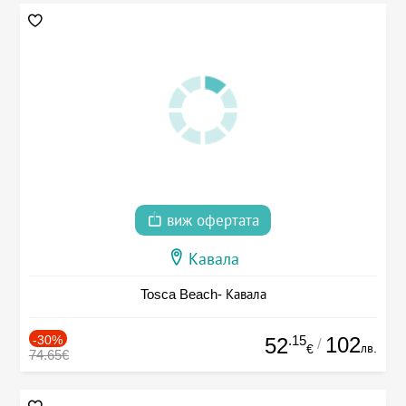
виж офертата
Кавала
Tosca Beach- Кавала
-30%
.15
102
52
/
лв.
€
74.65€