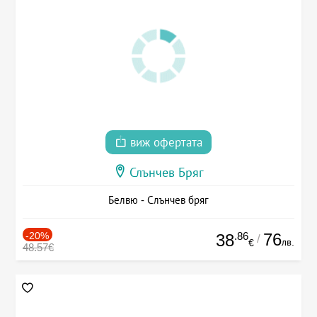
виж офертата
Слънчев Бряг
Белвю - Слънчев бряг
-20%
.86
76
38
/
лв.
€
48.57€