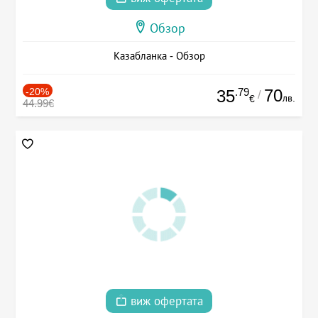
Обзор
Казабланка - Обзор
-20%
.79
70
35
/
лв.
€
44.99€
виж офертата