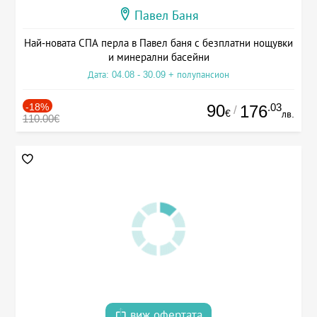
Павел Баня
Най-новата СПА перла в Павел баня с безплатни нощувки
и минерални басейни
Дата: 04.08 - 30.09 + полупансион
-18%
90
.03
176
/
€
лв.
110.00€
виж офертата