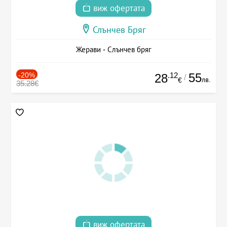
виж офертата
Слънчев Бряг
Жерави - Слънчев бряг
-20%
.12
55
28
/
лв.
€
35.28€
виж офертата