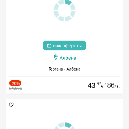
виж офертата
Албена
Гергана - Албена
-20%
.97
86
43
/
лв.
€
54.66€