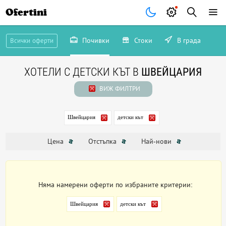
Ofertini
Почивки
Стоки
В града
Всички оферти
ХОТЕЛИ С ДЕТСКИ КЪТ В
ШВЕЙЦАРИЯ
ВИЖ ФИЛТРИ
Швейцария
детски кът
Цена
Отстъпка
Най-нови
Няма намерени оферти по избраните критерии:
Швейцария
детски кът