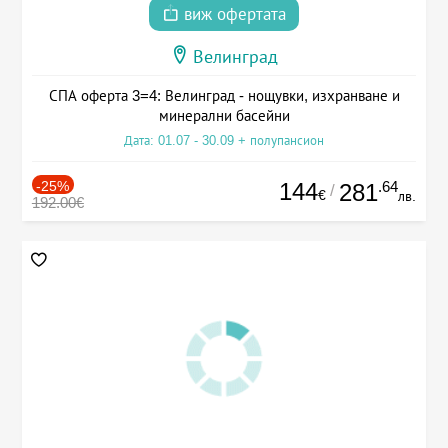
виж офертата
Велинград
СПА оферта 3=4: Велинград - нощувки, изхранване и
минерални басейни
Дата: 01.07 - 30.09 + полупансион
-25%
144
.64
281
/
€
лв.
192.00€