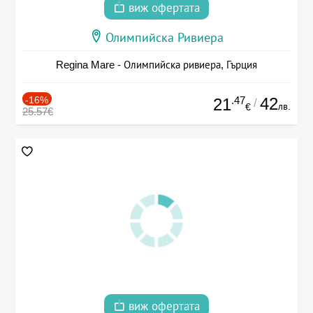
виж офертата
Олимпийска Ривиера
Regina Mare - Олимпийска ривиера, Гърция
-16%
.47
42
21
/
лв.
€
25.57€
виж офертата