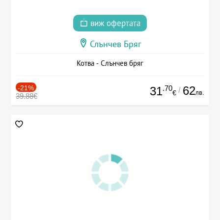
виж офертата
Слънчев Бряг
Котва - Слънчев бряг
-21%
.70
62
31
/
лв.
€
39.88€