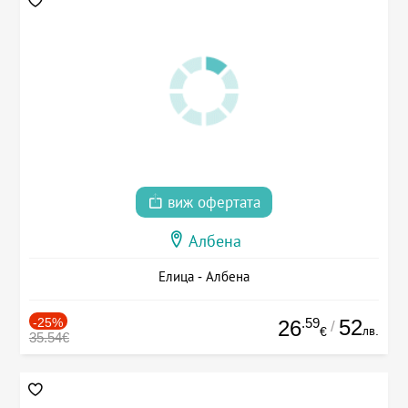
виж офертата
Албена
Елица - Албена
-25%
.59
52
26
/
лв.
€
35.54€