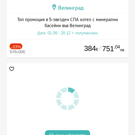
Велинград
Топ промоция в 5-звезден СПА хотел с минерални
басейни във Велинград
Дата: 01.09 - 20.12 + полупансион
-33%
384
.04
751
/
€
лв.
576.00€