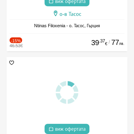
виж офертата
о-в Тасос
Ntinas Filoxenia - о. Тасос, Гърция
-15%
.37
77
39
/
лв.
€
46.53€
виж офертата