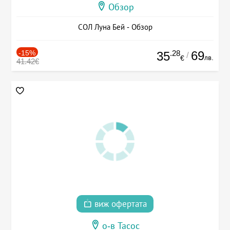
Обзор
СОЛ Луна Бей - Обзор
-15%
.28
69
35
/
лв.
€
41.42€
виж офертата
о-в Тасос