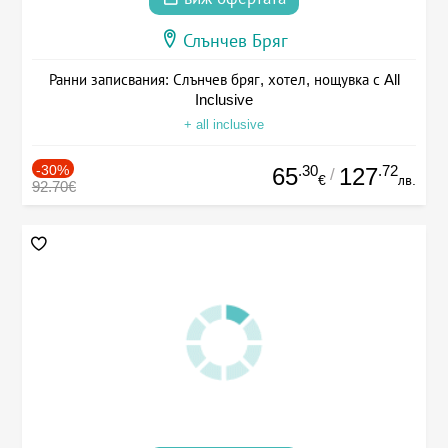
Слънчев Бряг
Ранни записвания: Слънчев бряг, хотел, нощувка с All
Inclusive
+ all inclusive
-30%
.30
.72
65
127
/
€
лв.
92.70€