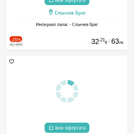
виж офертата
Слънчев Бряг
Империал палас - Слънчев бряг
-25%
.21
63
32
/
лв.
€
42.95€
виж офертата