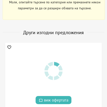
Моля, опитайте търсене по категория или премахнете някои
параметри за да се разшири обхвата на търсене.
Други изгодни предложения
виж офертата