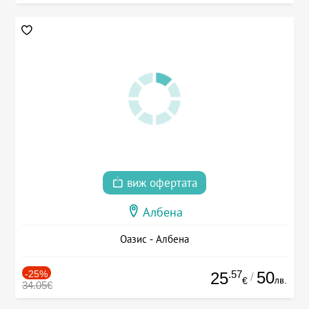
виж офертата
Албена
Оазис - Албена
-25%
.57
50
25
/
лв.
€
34.05€