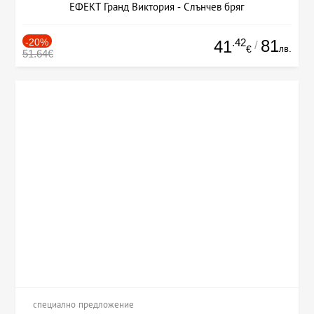
ЕФЕКТ Гранд Виктория - Слънчев бряг
-20%
.42
81
41
/
лв.
€
51.64€
специално предложение