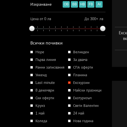
Изхранване
OB
BB
HB
FB
AI
Цена от 0 лв
До 300+ лв
Екск
в
Всички почивки
Море
Великден
Първа линия
За двама
Ранни записвания
СПА оферти
Уикенд
Планина
Last minute
Екскурзии
8 декември
Майски празници
Ски оферти
Екотуризъм
Круиз
Свети Валентин
1 май
24 май
Коледа
Нова година