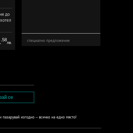
ия до
 хотел
.58
1
специално предложение
лв.
и пазарувай изгодно – всичко на едно място!