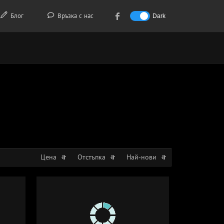
Блог
Връзка с нас
Dark
Цена
Отстъпка
Най-нови