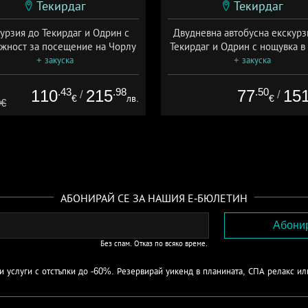
Текирдаг
Текирдаг
урзия до Текирдаг и Одрин с
Двудневна автобусна екскурз
жност за посещение на Чорлу
Текирдаг и Одрин с нощувка в
+ закуска
+ закуска
.43
.98
.50
110
215
77
15
/
/
€
лв.
€
0€
АБОНИРАЙ СЕ ЗА НАШИЯ Е-БЮЛЕТИН
Без спам. Отказ по всяко време.
 услуги с отстъпки до -60%. Резервирай уикенд в планината, СПА релакс ил