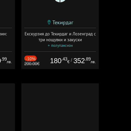
Текирдаг
рин:
Екскурзия до Текирдаг и Лозенград с
три нощувки и закуски
+ полупансион
на
.99
-10%
.43
.89
9
180
352
/
лв.
€
лв.
200.00€