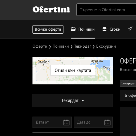
Ofertini
Почивки
Стоки
Всички оферти
Оферти
Почивки
Текирдаг
Екскурзии
❯
❯
❯
ОФЕР
Вижте 
Отиди към картата
Текирдаг
5 офе
Текирдаг