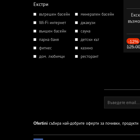
Екстри
вътрешен басейн
минерален басейн
Екск
възмо
Wi-Fi интернет
джакузи
външен басейн
сауна
парна баня
детски кът
-12%
125.0
фитнес
казино
дом. любимци
ресторант
Ofertini
събира най-добрите оферти за почивки, продукти и