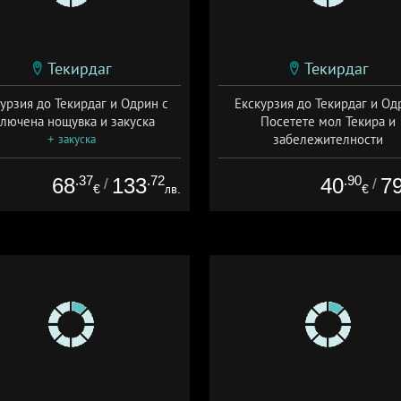
Текирдаг
Текирдаг
урзия до Текирдаг и Одрин с
Екскурзия до Текирдаг и Од
ключена нощувка и закуска
Посетете мол Текира и
забележителности
+ закуска
Дата: 27.06 - 15.07 + без хра
.37
.72
.90
68
133
40
7
/
/
€
лв.
€