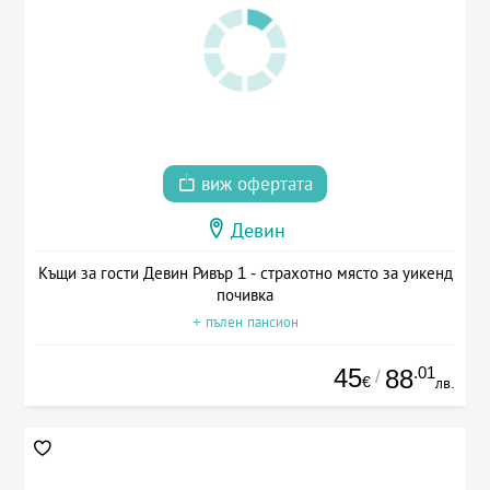
виж офертата
Девин
Къщи за гости Девин Ривър 1 - страхотно място за уикенд
почивка
+ пълен пансион
45
.01
88
/
€
лв.