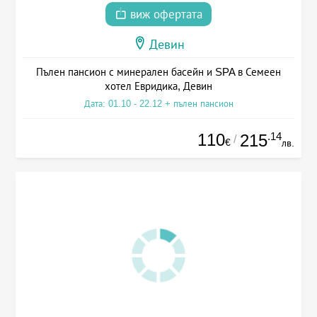
виж офертата
Девин
Пълен пансион с минерален басейн и SPA в Семеен
хотел Евридика, Девин
Дата: 01.10 - 22.12 + пълен пансион
110
.14
215
/
€
лв.