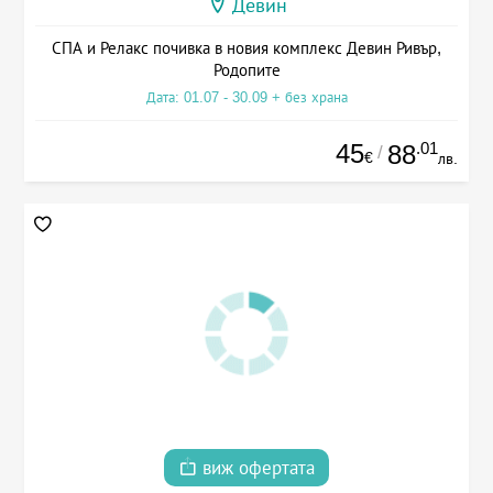
Девин
СПА и Релакс почивка в новия комплекс Девин Ривър,
Родопите
Дата: 01.07 - 30.09 + без храна
45
.01
88
/
€
лв.
виж офертата