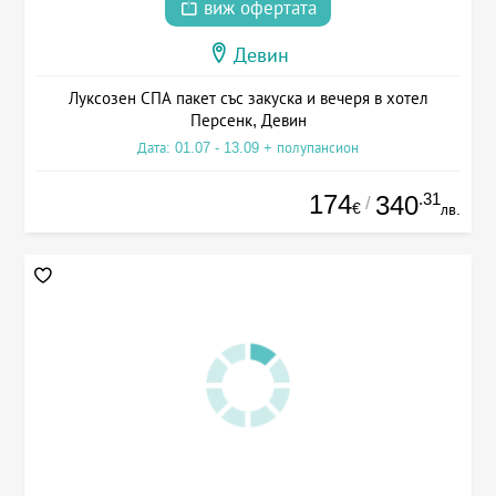
виж офертата
Девин
Луксозен СПА пакет със закуска и вечеря в хотел
Персенк, Девин
Дата: 01.07 - 13.09 + полупансион
174
.31
340
/
€
лв.