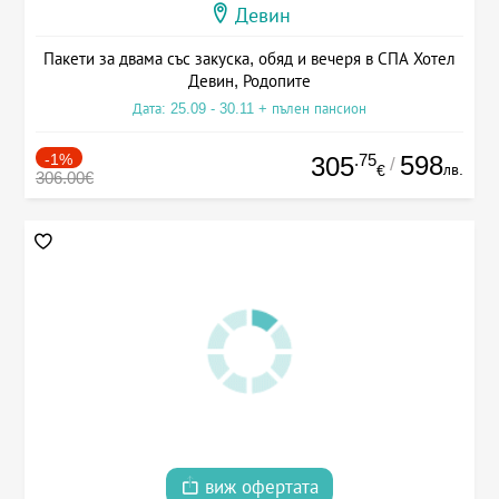
Девин
Пакети за двама със закуска, обяд и вечеря в СПА Хотел
Девин, Родопите
Дата: 25.09 - 30.11 + пълен пансион
-1%
.75
598
305
/
лв.
€
306.00€
виж офертата