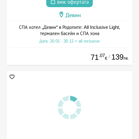
виж офертата
Девин
СПА хотел „Девин“ в Родопите: All Inclusive Light,
термален басейн и СПА зона
Дата: 20.01 - 30.12 + all inclusive
.07
139
71
/
лв.
€