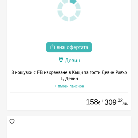
виж офертата
Девин
3 нощувки с FB изхранване в Къщи за гости Девин Ривър
1, Девин
+ пълен пансион
158
.02
309
/
€
лв.