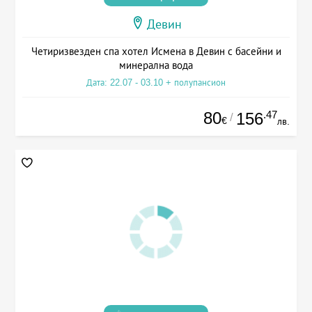
Девин
Четиризвезден спа хотел Исмена в Девин с басейни и
минерална вода
Дата: 22.07 - 03.10 + полупансион
80
.47
156
/
€
лв.