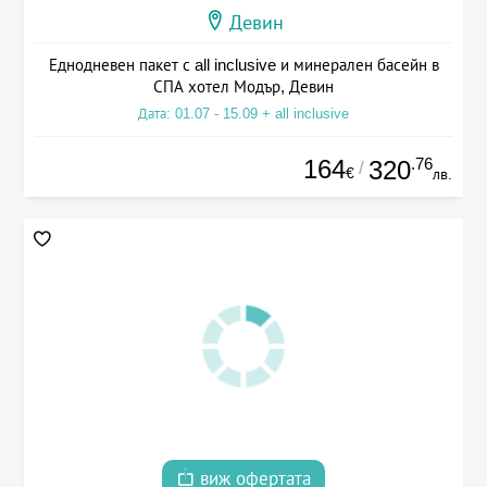
Девин
Еднодневен пакет с all inclusive и минерален басейн в
СПА хотел Модър, Девин
Дата: 01.07 - 15.09 + all inclusive
164
.76
320
/
€
лв.
виж офертата