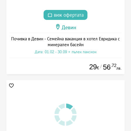
виж офертата
Девин
Почивка в Девин - Семейна ваканция в хотел Евридика с
минерален басейн
Дата: 01.02 - 30.09 + пълен пансион
29
.72
56
/
€
лв.