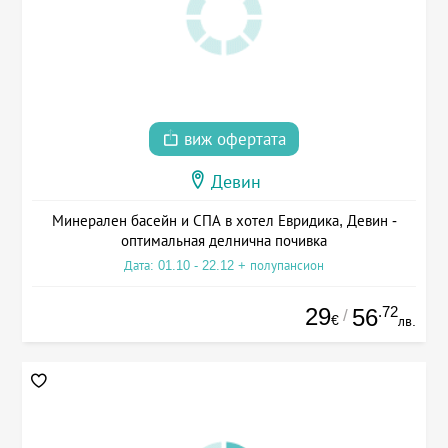
виж офертата
Девин
Минерален басейн и СПА в хотел Евридика, Девин -
оптимальная делнична почивка
Дата: 01.10 - 22.12 + полупансион
29
.72
56
/
€
лв.