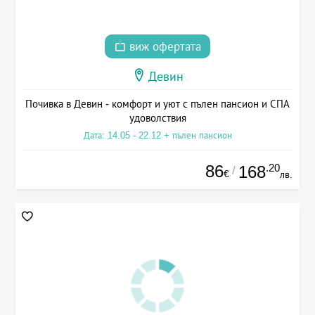
виж офертата
Девин
Почивка в Девин - комфорт и уют с пълен пансион и СПА
удоволствия
Дата: 14.05 - 22.12 + пълен пансион
86
.20
168
/
€
лв.