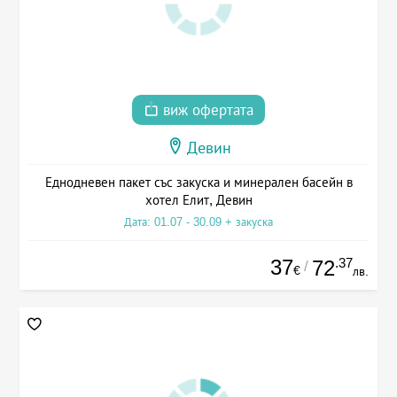
виж офертата
Девин
Еднодневен пакет със закуска и минерален басейн в
хотел Елит, Девин
Дата: 01.07 - 30.09 + закуска
37
.37
72
/
€
лв.