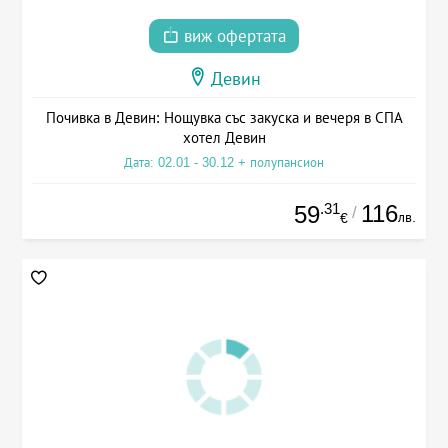
виж офертата
Девин
Почивка в Девин: Нощувка със закуска и вечеря в СПА
хотел Девин
Дата: 02.01 - 30.12 + полупансион
.31
116
59
/
лв.
€