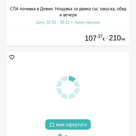
СПА почивка в Девин: Нощувка за двама със закуска, обяд
и вечеря
Дата: 02.01 - 30.12 + пълен пансион
.37
210
107
/
лв.
€
виж офертата