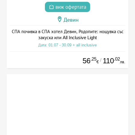
виж офертата
Девин
СПА почивка в СПА хотел Девин, Родопите: нощувка със
закуска или All Inclusive Light
Дата: 01.07 - 30.09 + all inclusive
.25
.02
56
110
/
€
лв.