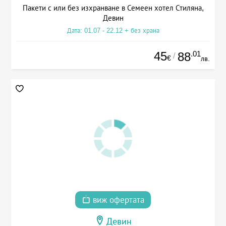
Пакети с или без изхранване в Семеен хотел Стиляна,
Девин
Дата: 01.07 - 22.12 + без храна
45
.01
88
/
€
лв.
виж офертата
Девин