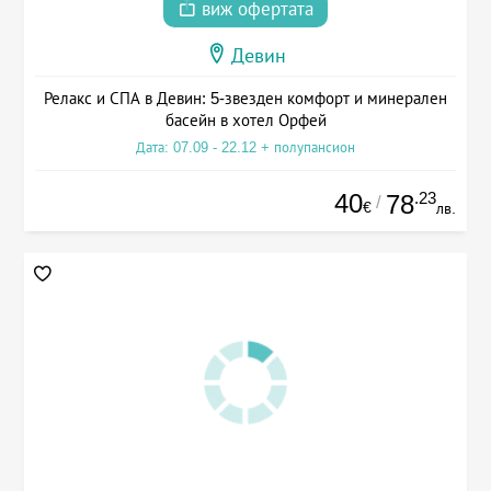
виж офертата
Девин
Релакс и СПА в Девин: 5-звезден комфорт и минерален
басейн в хотел Орфей
Дата: 07.09 - 22.12 + полупансион
40
.23
78
/
€
лв.