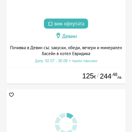
виж офертата
Девин
Почивка в Девин със закуски, обеди, вечери и минерален
басейн в хотел Евридика
Дата: 02.07 - 30.09 + пълен пансион
125
.48
244
/
€
лв.