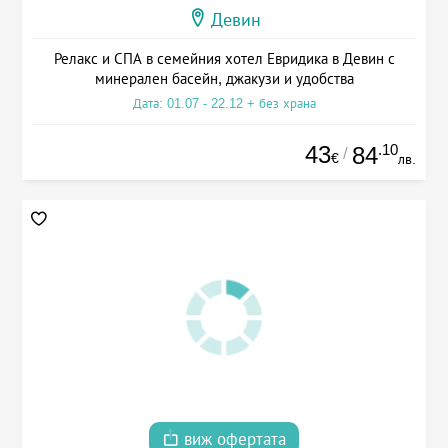
Девин
Релакс и СПА в семейния хотел Евридика в Девин с
минерален басейн, джакузи и удобства
Дата: 01.07 - 22.12 + без храна
43
.10
84
/
€
лв.
виж офертата