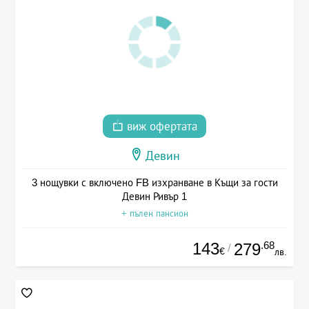
виж офертата
Девин
3 нощувки с включено FB изхранване в Къщи за гости
Девин Ривър 1
+ пълен пансион
143
.68
279
/
€
лв.