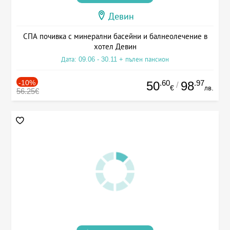
Девин
СПА почивка с минерални басейни и балнеолечение в
хотел Девин
Дата: 09.06 - 30.11 + пълен пансион
-10%
.60
.97
50
98
/
€
лв.
56.25€