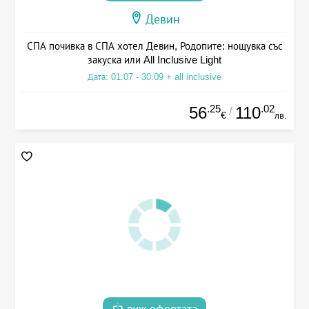
Девин
СПА почивка в СПА хотел Девин, Родопите: нощувка със
закуска или All Inclusive Light
Дата: 01.07 - 30.09 + all inclusive
.25
.02
56
110
/
€
лв.