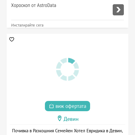
Хороскоп от AstroData
Инсталирайте сега
виж офертата
Девин
Почивка в Разкошния Семейeн Хотел Евридика в Девин,