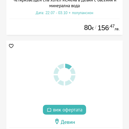
минерална вода
Дата: 22.07 - 03.10 + полупансион
80
.47
156
/
€
лв.
виж офертата
Девин