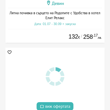
Девин
Лятна почивка в сърцето на Родопите с Удобства в хотел
Елит Релакс
Дата: 01.07 - 30.09 + закуска
132
.17
258
/
€
лв.
виж офертата