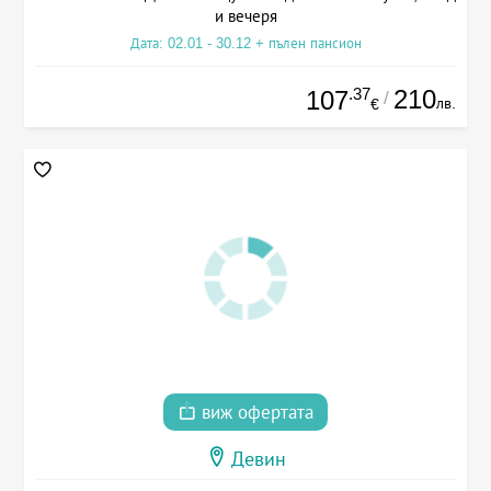
и вечеря
Дата: 02.01 - 30.12 + пълен пансион
.37
210
107
/
лв.
€
виж офертата
Девин