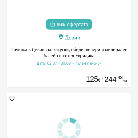
виж офертата
Девин
Почивка в Девин със закуски, обеди, вечери и минерален
басейн в хотел Евридика
Дата: 02.07 - 30.09 + пълен пансион
125
.48
244
/
€
лв.