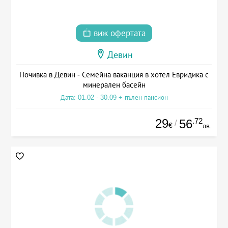
виж офертата
Девин
Почивка в Девин - Семейна ваканция в хотел Евридика с
минерален басейн
Дата: 01.02 - 30.09 + пълен пансион
29
.72
56
/
€
лв.