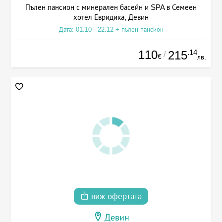
Пълен пансион с минерален басейн и SPA в Семеен
хотел Евридика, Девин
Дата: 01.10 - 22.12 + пълен пансион
110
.14
215
/
€
лв.
виж офертата
Девин