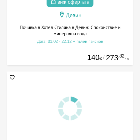
виж офертата
Девин
Почивка в Хотел Стиляна в Девин: Спокойствие и
минерална вода
Дата: 01.02 - 22.12 + пълен пансион
140
.82
273
/
€
лв.