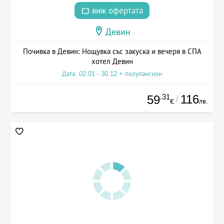
виж офертата
Девин
Почивка в Девин: Нощувка със закуска и вечеря в СПА
хотел Девин
Дата: 02.01 - 30.12 + полупансион
.31
116
59
/
лв.
€