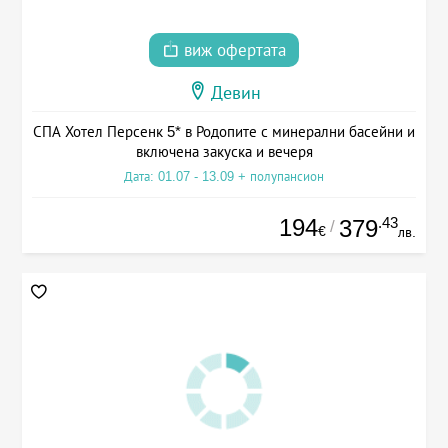
виж офертата
Девин
СПА Хотел Персенк 5* в Родопите с минерални басейни и
включена закуска и вечеря
Дата: 01.07 - 13.09 + полупансион
194
.43
379
/
€
лв.