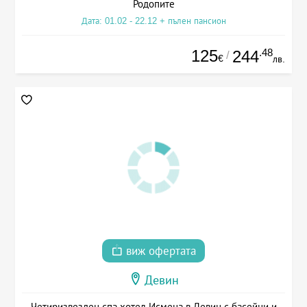
Родопите
Дата: 01.02 - 22.12 + пълен пансион
125
.48
244
/
€
лв.
виж офертата
Девин
Четиризвезден спа хотел Исмена в Девин с басейни и