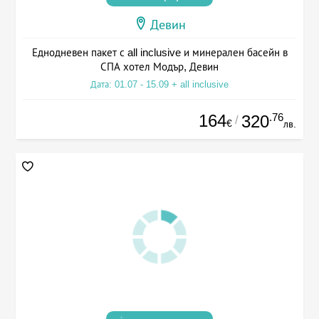
Девин
Еднодневен пакет с all inclusive и минерален басейн в
СПА хотел Модър, Девин
Дата: 01.07 - 15.09 + all inclusive
164
.76
320
/
€
лв.