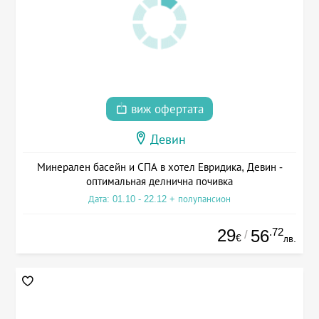
виж офертата
Девин
Минерален басейн и СПА в хотел Евридика, Девин -
оптимальная делнична почивка
Дата: 01.10 - 22.12 + полупансион
29
.72
56
/
€
лв.