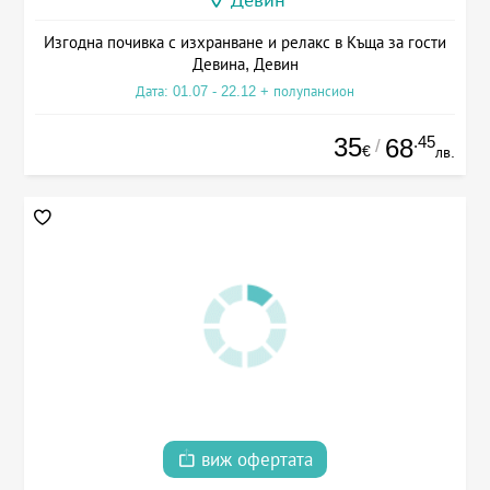
Девин
Изгодна почивка с изхранване и релакс в Къща за гости
Девина, Девин
Дата: 01.07 - 22.12 + полупансион
35
.45
68
/
€
лв.
виж офертата