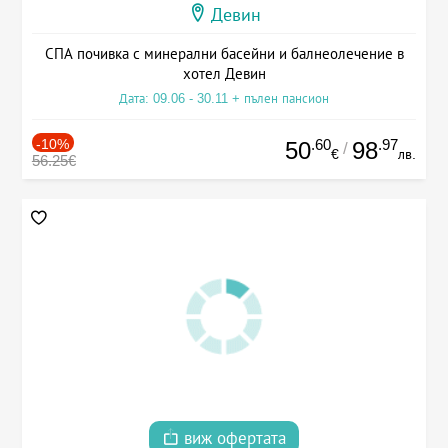
Девин
СПА почивка с минерални басейни и балнеолечение в
хотел Девин
Дата: 09.06 - 30.11 + пълен пансион
-10%
.60
.97
50
98
/
€
лв.
56.25€
виж офертата