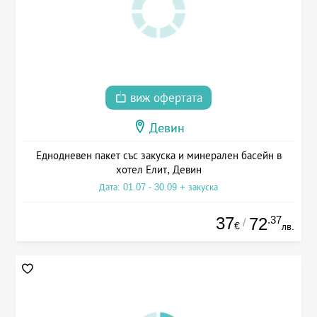
виж офертата
Девин
Еднодневен пакет със закуска и минерален басейн в
хотел Елит, Девин
Дата: 01.07 - 30.09 + закуска
37
.37
72
/
€
лв.