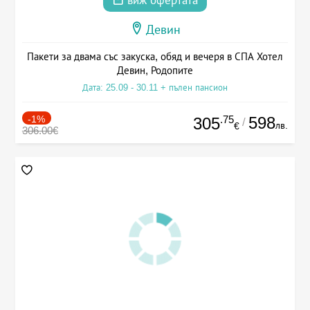
виж офертата
Девин
Пакети за двама със закуска, обяд и вечеря в СПА Хотел
Девин, Родопите
Дата: 25.09 - 30.11 + пълен пансион
-1%
.75
598
305
/
лв.
€
306.00€