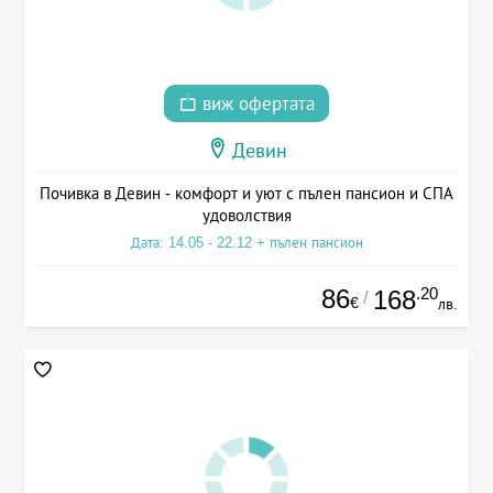
виж офертата
Девин
Почивка в Девин - комфорт и уют с пълен пансион и СПА
удоволствия
Дата: 14.05 - 22.12 + пълен пансион
86
.20
168
/
€
лв.