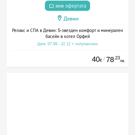
виж офертата
Девин
Релакс и СПА в Девин: 5-звезден комфорт и минерален
басейн в хотел Орфей
Дата: 07.09 - 22.12 + полупансион
40
.23
78
/
€
лв.