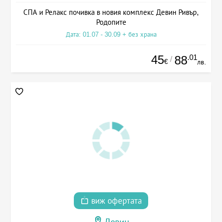
СПА и Релакс почивка в новия комплекс Девин Ривър,
Родопите
Дата: 01.07 - 30.09 + без храна
45
.01
88
/
€
лв.
виж офертата