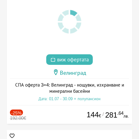
виж офертата
Велинград
СПА оферта 3=4: Велинград - нощувки, изхранване и
минерални басейни
Дата: 01.07 - 30.09 + полупансион
-25%
144
.64
281
/
€
лв.
192.00€