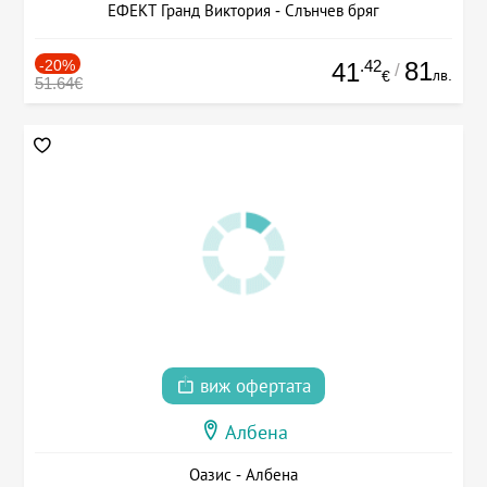
ЕФЕКТ Гранд Виктория - Слънчев бряг
-20%
.42
81
41
/
лв.
€
51.64€
виж офертата
Албена
Оазис - Албена