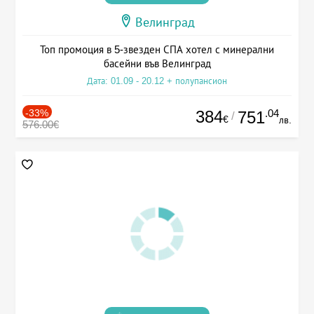
Велинград
Топ промоция в 5-звезден СПА хотел с минерални
басейни във Велинград
Дата: 01.09 - 20.12 + полупансион
-33%
384
.04
751
/
€
лв.
576.00€