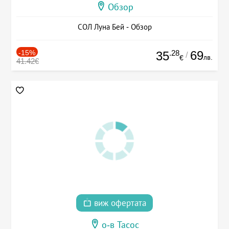
Обзор
СОЛ Луна Бей - Обзор
-15%
.28
69
35
/
лв.
€
41.42€
виж офертата
о-в Тасос