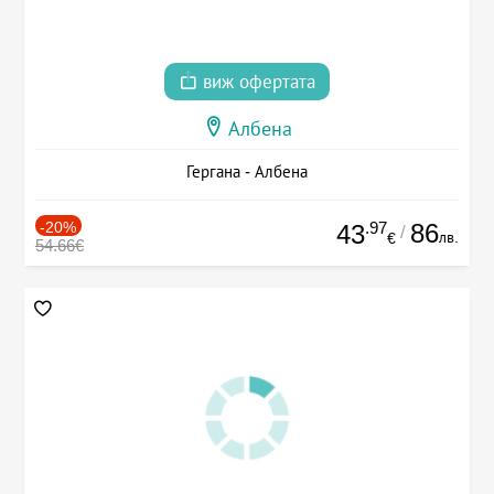
виж офертата
Албена
Гергана - Албена
-20%
.97
86
43
/
лв.
€
54.66€