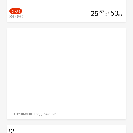
-25%
.57
50
25
/
лв.
€
34.05€
специално предложение