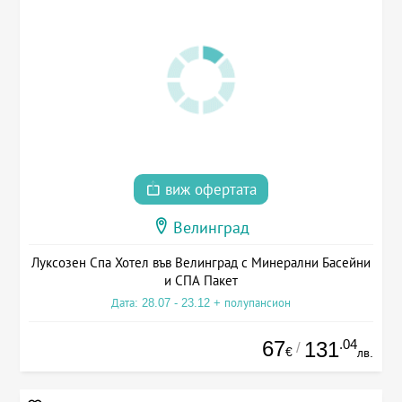
виж офертата
Велинград
Луксозен Спа Хотел във Велинград с Минерални Басейни
и СПА Пакет
Дата: 28.07 - 23.12 + полупансион
67
.04
131
/
€
лв.