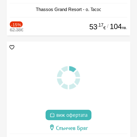
Thassos Grand Resort - о. Тасос
-15%
.17
104
53
/
лв.
€
62.38€
виж офертата
Слънчев Бряг