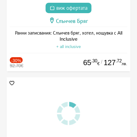
виж офертата
Слънчев Бряг
Ранни записвания: Слънчев бряг, хотел, нощувка с All
Inclusive
+ all inclusive
-30%
.30
.72
65
127
/
€
лв.
92.70€