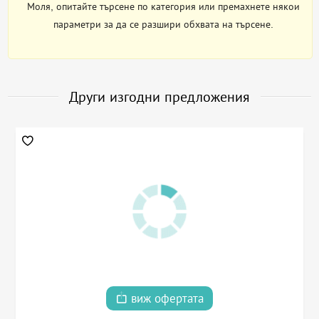
Моля, опитайте търсене по категория или премахнете някои
параметри за да се разшири обхвата на търсене.
Други изгодни предложения
виж офертата