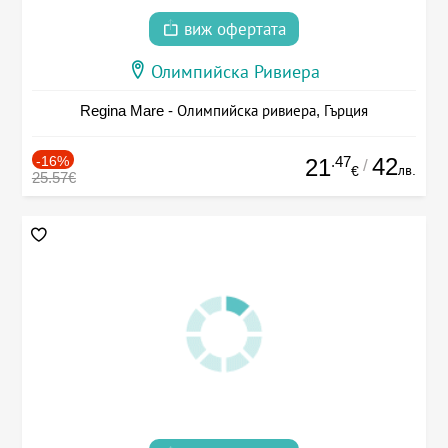
виж офертата
Олимпийска Ривиера
Regina Mare - Олимпийска ривиера, Гърция
-16%
.47
42
21
/
лв.
€
25.57€