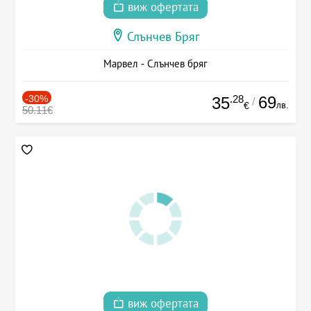
виж офертата
Слънчев Бряг
Марвел - Слънчев бряг
-30%
.28
69
35
/
лв.
€
50.11€
виж офертата