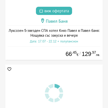
виж офертата
Павел Баня
Луксозен 5-звезден СПА хотел Княз Павел в Павел баня:
Нощувка със закуска и вечеря
Дата: 17.07 - 22.12 + полупансион
.45
.97
66
129
/
€
лв.