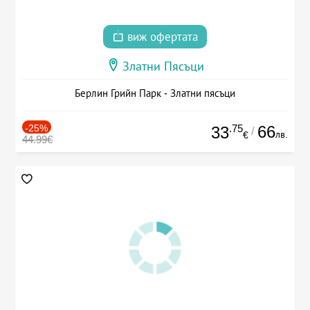
виж офертата
Златни Пясъци
Берлин Грийн Парк - Златни пясъци
-25%
.75
66
33
/
лв.
€
44.99€