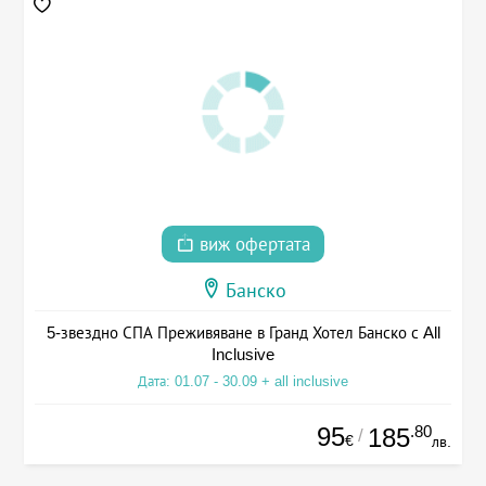
виж офертата
Банско
5-звездно СПА Преживяване в Гранд Хотел Банско с All
Inclusive
Дата: 01.07 - 30.09 + all inclusive
95
.80
185
/
€
лв.