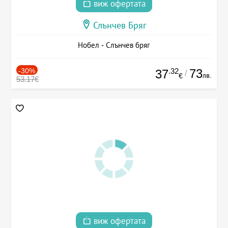
виж офертата
Слънчев Бряг
Нобел - Слънчев бряг
-30%
.32
73
37
/
лв.
€
53.17€
виж офертата