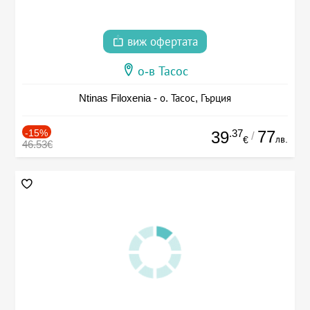
виж офертата
о-в Тасос
Ntinas Filoxenia - о. Тасос, Гърция
-15%
.37
77
39
/
лв.
€
46.53€