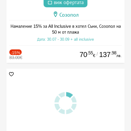
виж офертата
Созопол
Намаление 15% за All Inclusive в хотел Съни, Созопол на
50 м от плажа
Дата: 30.07 - 30.09 + all inclusive
-15%
.55
.98
70
137
/
€
лв.
83.00€