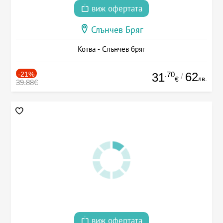
виж офертата
Слънчев Бряг
Котва - Слънчев бряг
-21%
.70
62
31
/
лв.
€
39.88€
виж офертата