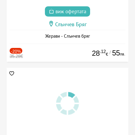
виж офертата
Слънчев Бряг
Жерави - Слънчев бряг
-20%
.12
55
28
/
лв.
€
35.28€