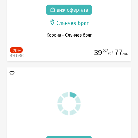
виж офертата
Слънчев Бряг
Корона - Слънчев бряг
-20%
.37
77
39
/
лв.
€
49.08€