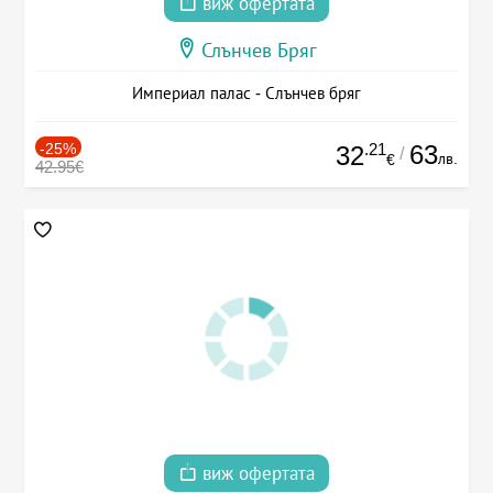
виж офертата
Слънчев Бряг
Империал палас - Слънчев бряг
-25%
.21
63
32
/
лв.
€
42.95€
виж офертата