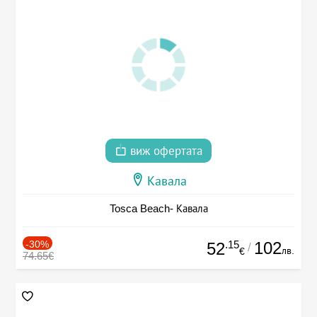
виж офертата
Кавала
Tosca Beach- Кавала
-30%
.15
102
52
/
лв.
€
74.65€