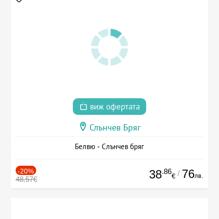
виж офертата
Слънчев Бряг
Белвю - Слънчев бряг
-20%
.86
76
38
/
лв.
€
48.57€