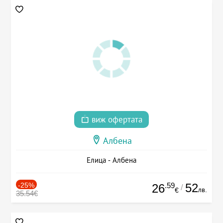
виж офертата
Албена
Елица - Албена
-25%
.59
52
26
/
лв.
€
35.54€