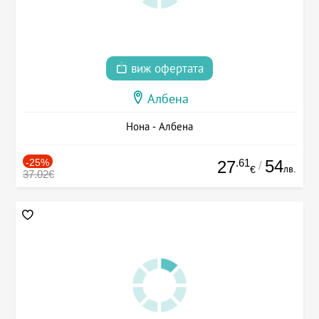
виж офертата
Албена
Нона - Албена
-25%
.61
54
27
/
лв.
€
37.02€