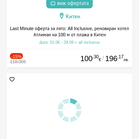
виж офертата
Китен
Last Minute оферта за лято: All Inclusive, реновиран хотел
Атлиман на 100 м от плажа в Китен
Дата: 01.06 - 29.09 + all inclusive
-15%
.30
.17
100
196
/
€
лв.
118.00€