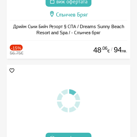
виж офертата
Слънчев Бряг
Дрийм Съни Бийч Резорт § СПА / Dreams Sunny Beach
Resort and Spa / - Слънчев бряг
-15%
.06
94
48
/
лв.
€
56.75€