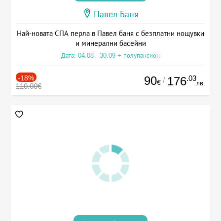
Павел Баня
Най-новата СПА перла в Павел баня с безплатни нощувки
и минерални басейни
Дата: 04.08 - 30.09 + полупансион
-18%
90
.03
176
/
€
лв.
110.00€