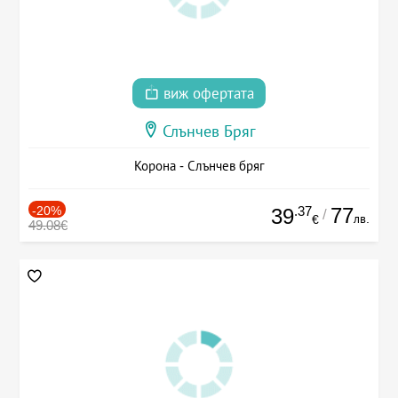
виж офертата
Слънчев Бряг
Корона - Слънчев бряг
-20%
.37
77
39
/
лв.
€
49.08€