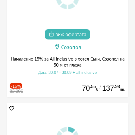
виж офертата
Созопол
Намаление 15% за All Inclusive в хотел Съни, Созопол на
50 м от плажа
Дата: 30.07 - 30.09 + all inclusive
-15%
.55
.98
70
137
/
€
лв.
83.00€