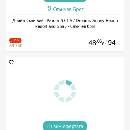
Слънчев Бряг
Дрийм Съни Бийч Резорт § СПА / Dreams Sunny Beach
Resort and Spa / - Слънчев бряг
-15%
.06
94
48
/
лв.
€
56.75€
виж офертата