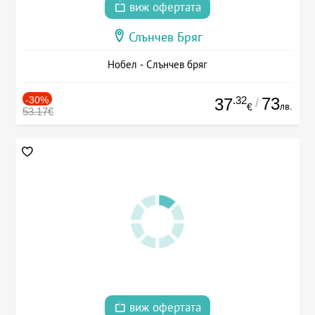
виж офертата
Слънчев Бряг
Нобел - Слънчев бряг
-30%
.32
73
37
/
лв.
€
53.17€
виж офертата