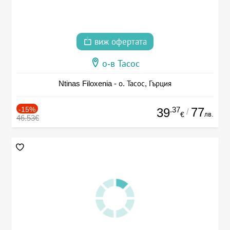
виж офертата
о-в Тасос
Ntinas Filoxenia - о. Тасос, Гърция
-15%
.37
77
39
/
лв.
€
46.53€