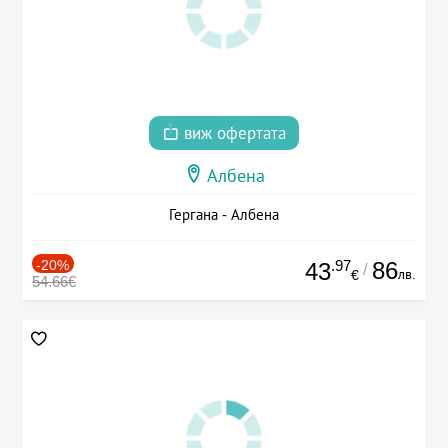
виж офертата
Албена
Гергана - Албена
-20%
.97
86
43
/
лв.
€
54.66€