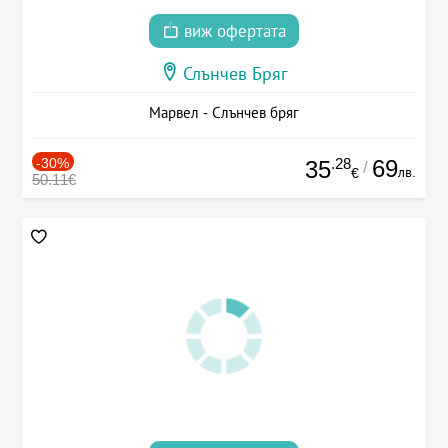
виж офертата
Слънчев Бряг
Марвел - Слънчев бряг
-30%
.28
69
35
/
лв.
€
50.11€