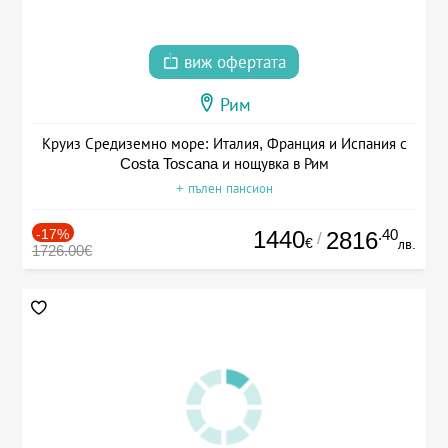
виж офертата
Рим
Круиз Средиземно море: Италия, Франция и Испания с
Costa Toscana и нощувка в Рим
+ пълен пансион
-17%
1440
.40
2816
/
€
лв.
1726.00€