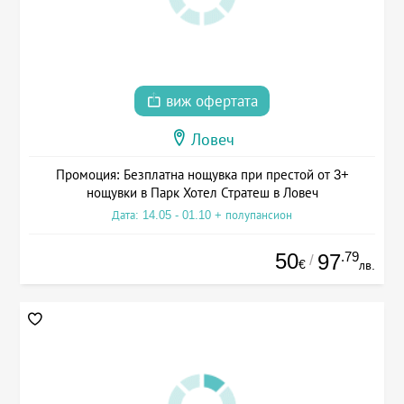
виж офертата
Ловеч
Промоция: Безплатна нощувка при престой от 3+
нощувки в Парк Хотел Стратеш в Ловеч
Дата: 14.05 - 01.10 + полупансион
50
.79
97
/
€
лв.