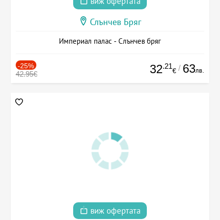
виж офертата
Слънчев Бряг
Империал палас - Слънчев бряг
-25%
.21
63
32
/
лв.
€
42.95€
виж офертата