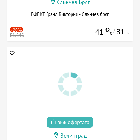
Слънчев Бряг
ЕФЕКТ Гранд Виктория - Слънчев бряг
-20%
.42
81
41
/
лв.
€
51.64€
виж офертата
Велинград