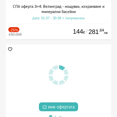
СПА оферта 3=4: Велинград - нощувки, изхранване и
минерални басейни
Дата: 01.07 - 30.09 + полупансион
-25%
144
.64
281
/
€
лв.
192.00€
виж офертата