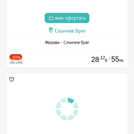
виж офертата
Слънчев Бряг
Жерави - Слънчев бряг
-20%
.12
55
28
/
лв.
€
35.28€