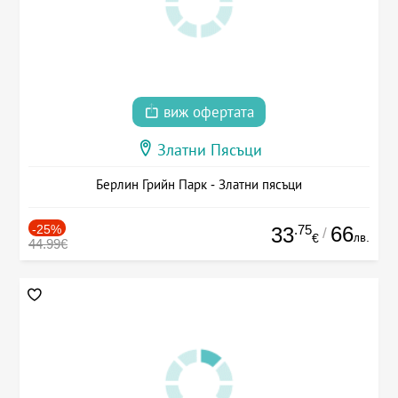
виж офертата
Златни Пясъци
Берлин Грийн Парк - Златни пясъци
-25%
.75
66
33
/
лв.
€
44.99€