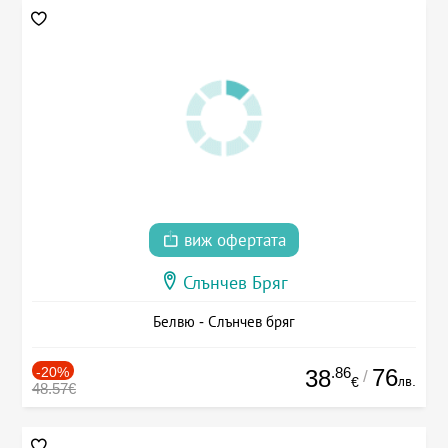
виж офертата
Слънчев Бряг
Белвю - Слънчев бряг
-20%
.86
76
38
/
лв.
€
48.57€