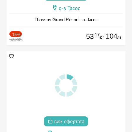
о-в Тасос
Thassos Grand Resort - о. Тасос
-15%
.17
104
53
/
лв.
€
62.38€
виж офертата