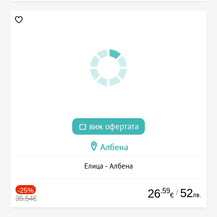
виж офертата
Албена
Елица - Албена
-25%
.59
52
26
/
лв.
€
35.54€