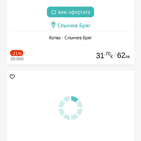
виж офертата
Слънчев Бряг
Котва - Слънчев бряг
-21%
.70
62
31
/
лв.
€
39.88€