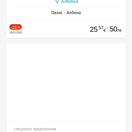
Албена
Оазис - Албена
-25%
.57
50
25
/
лв.
€
34.05€
специално предложение