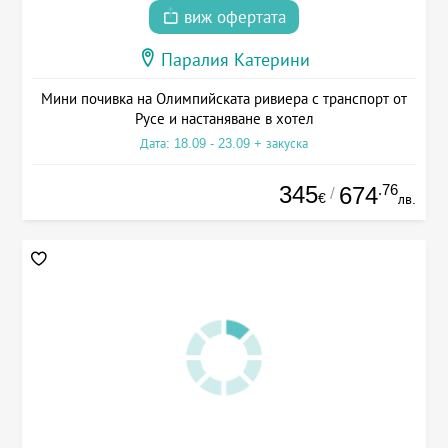
виж офертата
Паралия Катерини
Мини почивка на Олимпийската ривиера с транспорт от
Русе и настаняване в хотел
Дата: 18.09 - 23.09 + закуска
345
.76
674
/
€
лв.