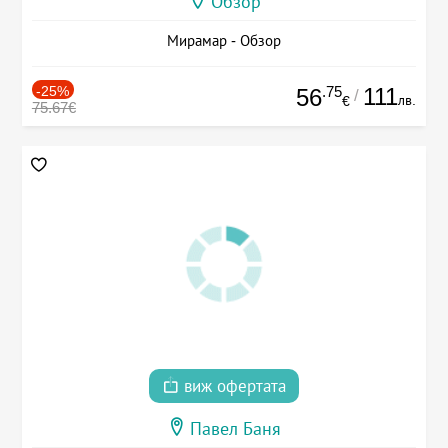
Обзор
Мирамар - Обзор
-25%
.75
111
56
/
лв.
€
75.67€
виж офертата
Павел Баня