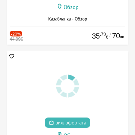
Обзор
Казабланка - Обзор
-20%
.79
70
35
/
лв.
€
44.99€
виж офертата