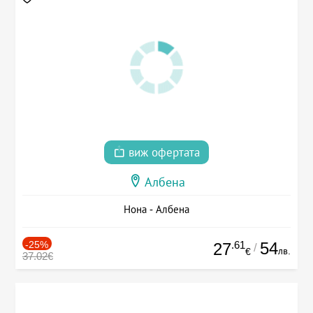
виж офертата
Албена
Нона - Албена
-25%
.61
54
27
/
лв.
€
37.02€