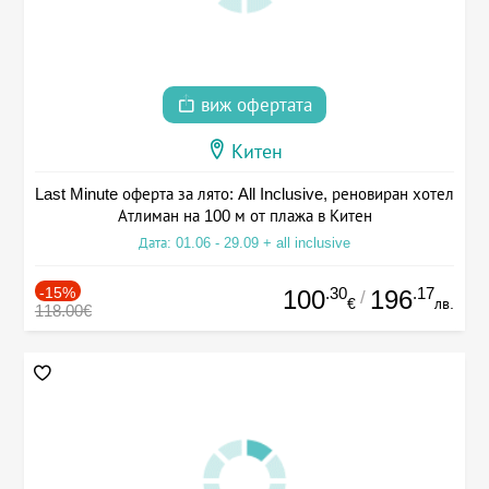
виж офертата
Китен
Last Minute оферта за лято: All Inclusive, реновиран хотел
Атлиман на 100 м от плажа в Китен
Дата: 01.06 - 29.09 + all inclusive
-15%
.30
.17
100
196
/
€
лв.
118.00€