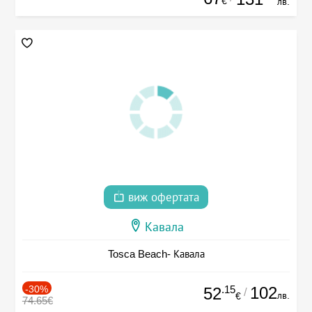
€
лв.
виж офертата
Кавала
Tosca Beach- Кавала
-30%
.15
102
52
/
лв.
€
74.65€