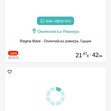
виж офертата
Олимпийска Ривиера
Regina Mare - Олимпийска ривиера, Гърция
-16%
.47
42
21
/
лв.
€
25.57€