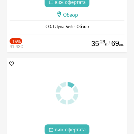
виж офертата
Обзор
СОЛ Луна Бей - Обзор
-15%
.28
69
35
/
лв.
€
41.42€
виж офертата