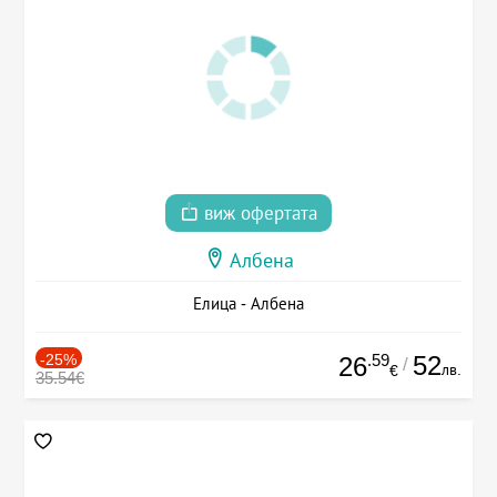
виж офертата
Албена
Елица - Албена
-25%
.59
52
26
/
лв.
€
35.54€