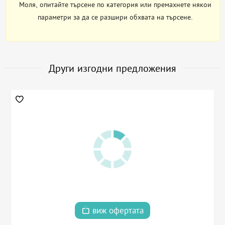
Моля, опитайте търсене по категория или премахнете някои
параметри за да се разшири обхвата на търсене.
Други изгодни предложения
виж офертата