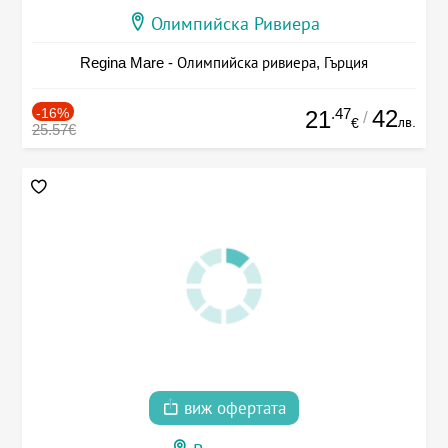
Олимпийска Ривиера
Regina Mare - Олимпийска ривиера, Гърция
-16%
.47
42
21
/
лв.
€
25.57€
виж офертата