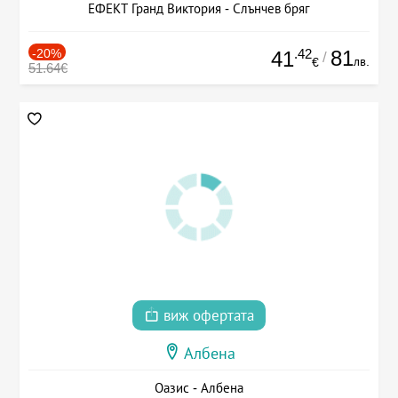
ЕФЕКТ Гранд Виктория - Слънчев бряг
-20%
.42
81
41
/
лв.
€
51.64€
виж офертата
Албена
Оазис - Албена