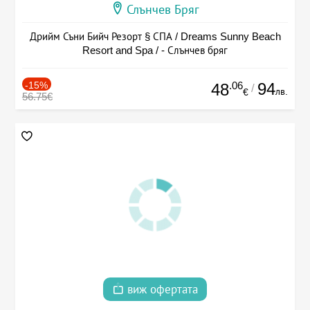
Слънчев Бряг
Дрийм Съни Бийч Резорт § СПА / Dreams Sunny Beach
Resort and Spa / - Слънчев бряг
-15%
.06
94
48
/
лв.
€
56.75€
виж офертата