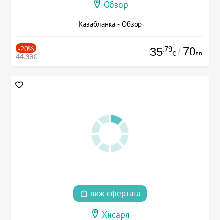
Обзор
Казабланка - Обзор
-20%
.79
70
35
/
лв.
€
44.99€
виж офертата
Хисаря