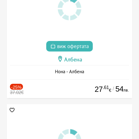
виж офертата
Албена
Нона - Албена
-25%
.61
54
27
/
лв.
€
37.02€