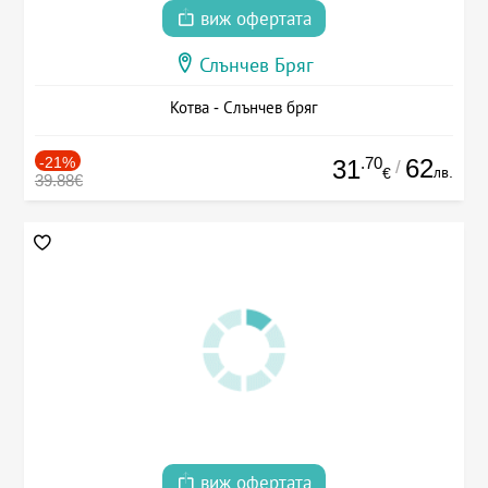
виж офертата
Слънчев Бряг
Котва - Слънчев бряг
-21%
.70
62
31
/
лв.
€
39.88€
виж офертата