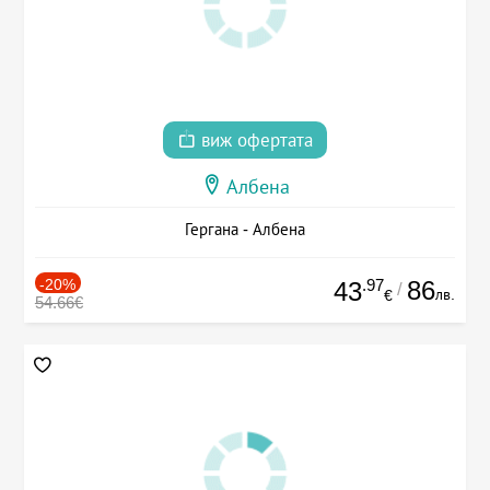
виж офертата
Албена
Гергана - Албена
-20%
.97
86
43
/
лв.
€
54.66€