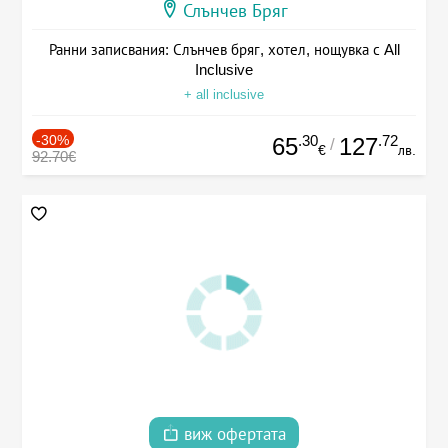
Слънчев Бряг
Ранни записвания: Слънчев бряг, хотел, нощувка с All
Inclusive
+ all inclusive
-30%
.30
.72
65
127
/
€
лв.
92.70€
виж офертата