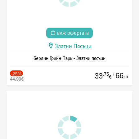
виж офертата
Златни Пясъци
Берлин Грийн Парк - Златни пясъци
-25%
.75
66
33
/
лв.
€
44.99€