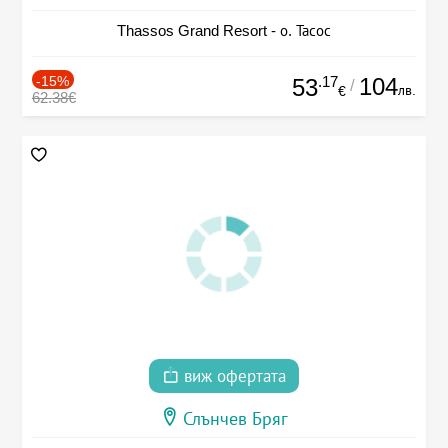
Thassos Grand Resort - о. Тасос
-15%
.17
104
53
/
лв.
€
62.38€
виж офертата
Слънчев Бряг