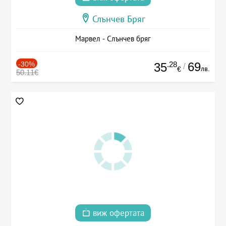
Слънчев Бряг
Марвел - Слънчев бряг
-30%
.28
69
35
/
лв.
€
50.11€
виж офертата