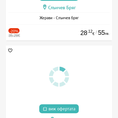
Слънчев Бряг
Жерави - Слънчев бряг
-20%
.12
55
28
/
лв.
€
35.28€
виж офертата