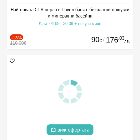
Най-новата СПА перла в Павел баня с безплатни нощувки
и минерални басейни
Дата: 04.08 - 30.09 + полупансион
-18%
90
.03
176
/
€
лв.
110.00€
виж офертата