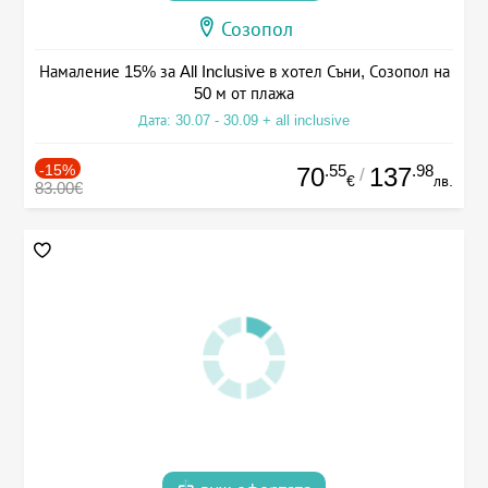
Созопол
Намаление 15% за All Inclusive в хотел Съни, Созопол на
50 м от плажа
Дата: 30.07 - 30.09 + all inclusive
-15%
.55
.98
70
137
/
€
лв.
83.00€