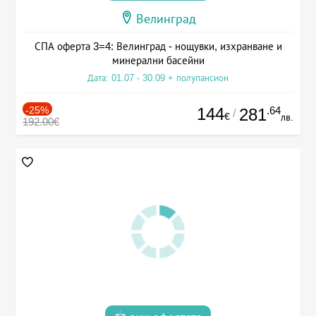
Велинград
СПА оферта 3=4: Велинград - нощувки, изхранване и
минерални басейни
Дата: 01.07 - 30.09 + полупансион
-25%
144
.64
281
/
€
лв.
192.00€