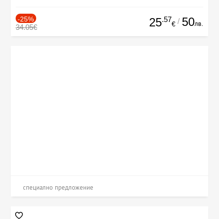
-25%
.57
50
25
/
лв.
€
34.05€
специално предложение