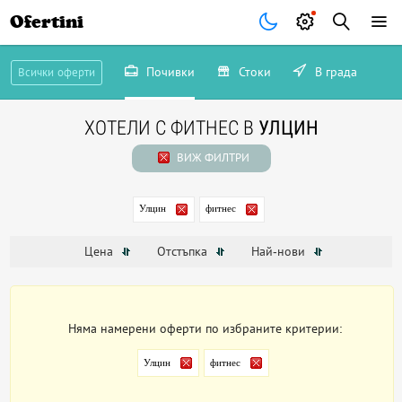
Ofertini
Почивки
Стоки
В града
Всички оферти
ХОТЕЛИ С ФИТНЕС В
УЛЦИН
ВИЖ ФИЛТРИ
Улцин
фитнес
Цена
Отстъпка
Най-нови
Няма намерени оферти по избраните критерии:
Улцин
фитнес