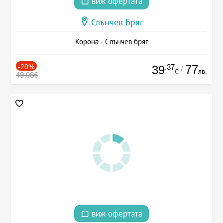
виж офертата
Слънчев Бряг
Корона - Слънчев бряг
-20%
.37
77
39
/
лв.
€
49.08€
виж офертата