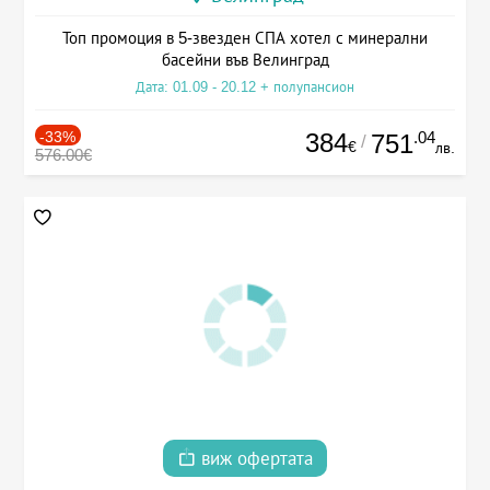
Топ промоция в 5-звезден СПА хотел с минерални
басейни във Велинград
Дата: 01.09 - 20.12 + полупансион
-33%
384
.04
751
/
€
лв.
576.00€
виж офертата