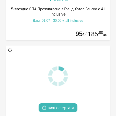
5-звездно СПА Преживяване в Гранд Хотел Банско с All
Inclusive
Дата: 01.07 - 30.09 + all inclusive
95
.80
185
/
€
лв.
виж офертата