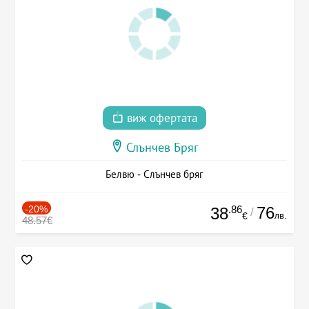
виж офертата
Слънчев Бряг
Белвю - Слънчев бряг
-20%
.86
76
38
/
лв.
€
48.57€