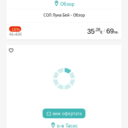
Обзор
СОЛ Луна Бей - Обзор
-15%
.28
69
35
/
лв.
€
41.42€
виж офертата
о-в Тасос