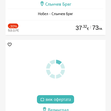
Слънчев Бряг
Нобел - Слънчев бряг
-30%
.32
73
37
/
лв.
€
53.17€
виж офертата
Велинград