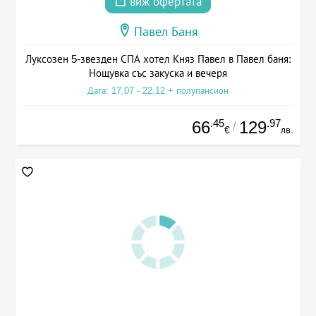
виж офертата
Павел Баня
Луксозен 5-звезден СПА хотел Княз Павел в Павел баня:
Нощувка със закуска и вечеря
Дата: 17.07 - 22.12 + полупансион
.45
.97
66
129
/
€
лв.