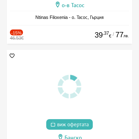
о-в Тасос
Ntinas Filoxenia - о. Тасос, Гърция
-15%
.37
77
39
/
лв.
€
46.53€
виж офертата
Банско