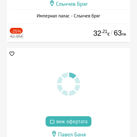
Слънчев Бряг
Империал палас - Слънчев бряг
-25%
.21
63
32
/
лв.
€
42.95€
виж офертата
Павел Баня