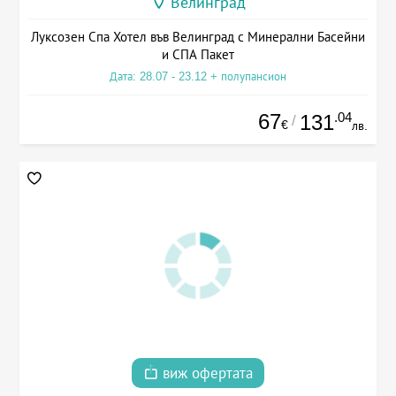
Велинград
Луксозен Спа Хотел във Велинград с Минерални Басейни
и СПА Пакет
Дата: 28.07 - 23.12 + полупансион
67
.04
131
/
€
лв.
виж офертата