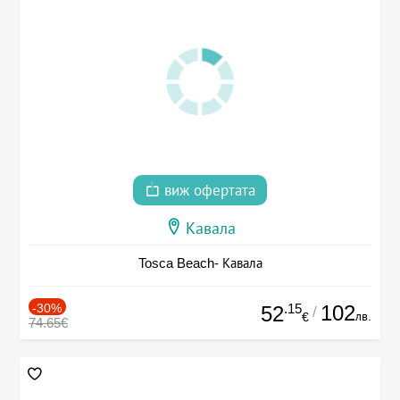
виж офертата
Кавала
Tosca Beach- Кавала
-30%
.15
102
52
/
лв.
€
74.65€