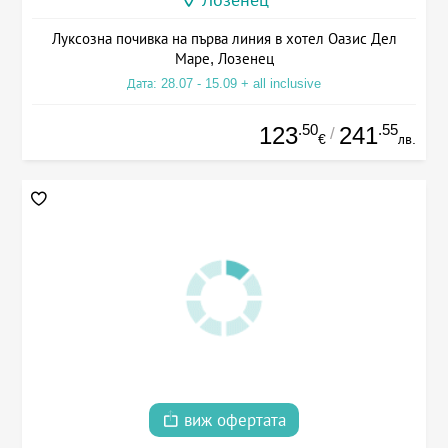
Лозенец
Луксозна почивка на първа линия в хотел Оазис Дел
Маре, Лозенец
Дата: 28.07 - 15.09 + all inclusive
.50
.55
123
241
/
€
лв.
виж офертата