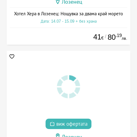
Лозенец
Хотел Хера в Лозенец: Нощувка за двама край морето
Дата: 14.07 - 15.09 + без храна
41
.19
80
/
€
лв.
виж офертата