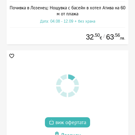
Почивка в Лозенец: Нощувка с басейн в хотел Атива на 60
м от плажа
Дата: 04.08 - 12.09 + без храна
.50
.56
32
63
/
€
лв.
виж офертата