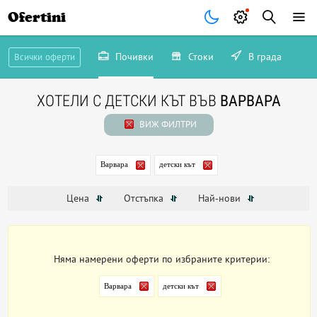
Ofertini
Почивки
Стоки
В града
Всички оферти
ХОТЕЛИ С ДЕТСКИ КЪТ ВЪВ
ВАРВАРА
ВИЖ ФИЛТРИ
Варвара
детски кът
Цена
Отстъпка
Най-нови
Няма намерени оферти по избраните критерии:
Варвара
детски кът