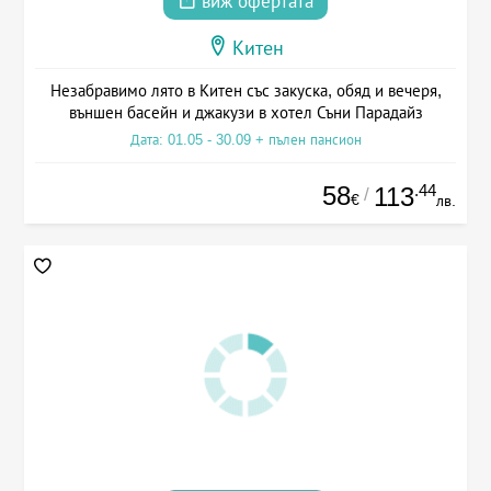
виж офертата
Китен
Незабравимо лято в Китен със закуска, обяд и вечеря,
външен басейн и джакузи в хотел Съни Парадайз
Дата: 01.05 - 30.09 + пълен пансион
58
.44
113
/
€
лв.