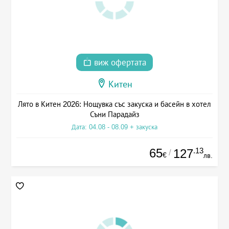
виж офертата
Китен
Лято в Китен 2026: Нощувка със закуска и басейн в хотел
Съни Парадайз
Дата: 04.08 - 08.09 + закуска
65
.13
127
/
€
лв.