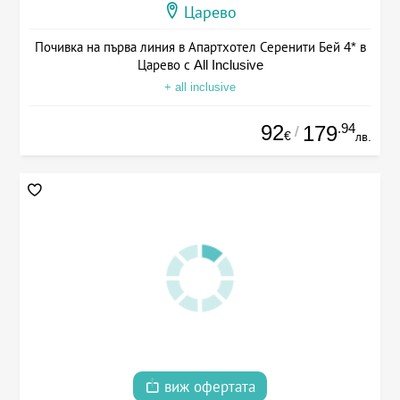
Царево
Почивка на първа линия в Апартхотел Серенити Бей 4* в
Царево с All Inclusive
+ all inclusive
92
.94
179
/
€
лв.
виж офертата