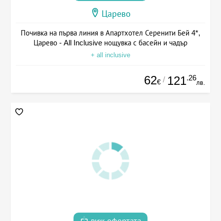
Царево
Почивка на първа линия в Апартхотел Серенити Бей 4*,
Царево - All Inclusive нощувка с басейн и чадър
+ all inclusive
62
.26
121
/
€
лв.