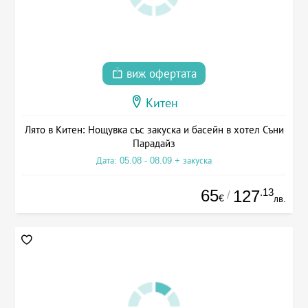
виж офертата
Китен
Лято в Китен: Нощувка със закуска и басейн в хотел Съни
Парадайз
Дата: 05.08 - 08.09 + закуска
65
.13
127
/
€
лв.