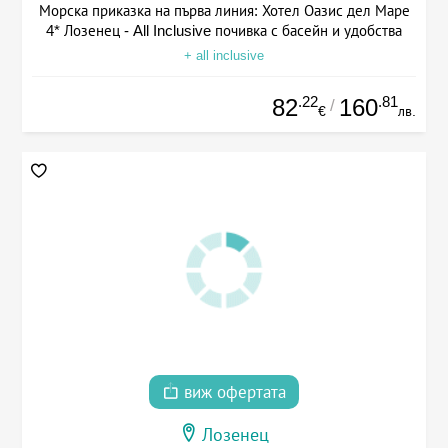
Морска приказка на първа линия: Хотел Оазис дел Маре
4* Лозенец - All Inclusive почивка с басейн и удобства
+ all inclusive
.22
.81
82
160
/
€
лв.
виж офертата
Лозенец