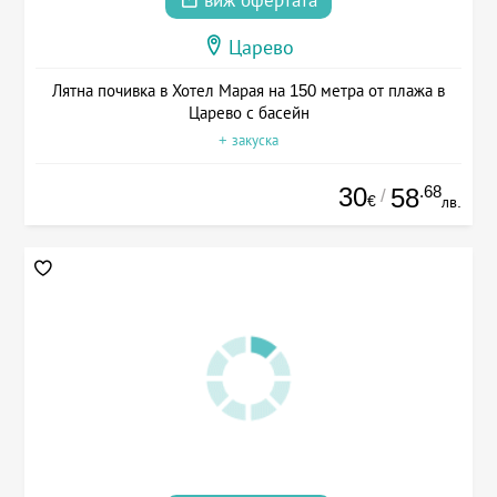
виж офертата
Царево
Лятна почивка в Хотел Марая на 150 метра от плажа в
Царево с басейн
+ закуска
30
.68
58
/
€
лв.