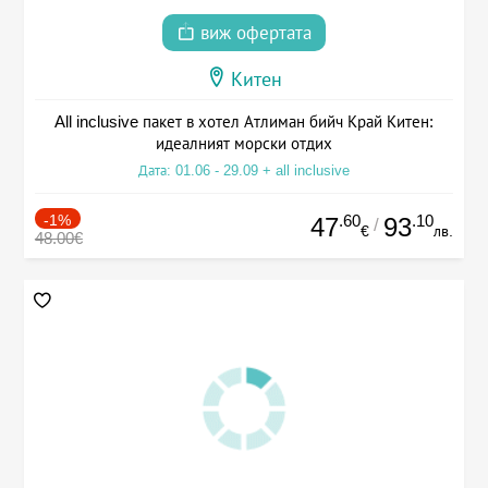
виж офертата
Китен
All inclusive пакет в хотел Атлиман бийч Край Китен:
идеалният морски отдих
Дата: 01.06 - 29.09 + all inclusive
-1%
.60
.10
47
93
/
€
лв.
48.00€