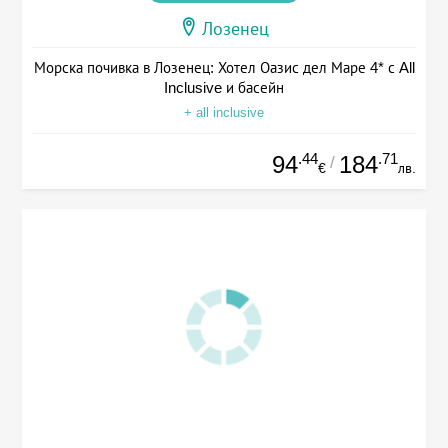
Лозенец
Морска почивка в Лозенец: Хотел Оазис дел Маре 4* с All
Inclusive и басейн
+ all inclusive
.44
.71
94
184
/
€
лв.