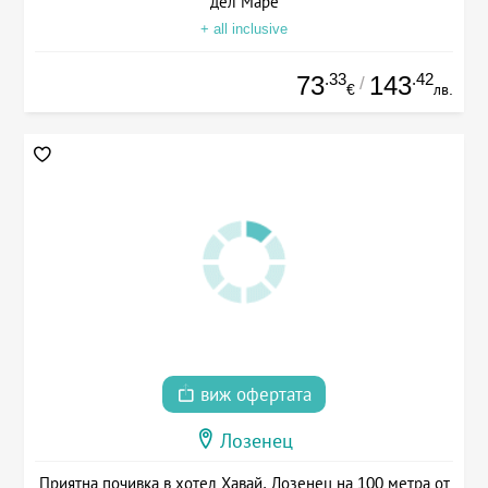
дел Маре
+ all inclusive
.33
.42
73
143
/
€
лв.
виж офертата
Лозенец
Приятна почивка в хотел Хавай, Лозенец на 100 метра от