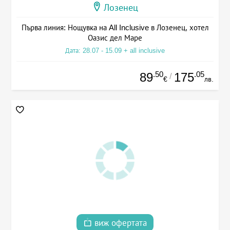
Лозенец
Първа линия: Нощувка на All Inclusive в Лозенец, хотел
Оазис дел Маре
Дата: 28.07 - 15.09 + all inclusive
.50
.05
89
175
/
€
лв.
виж офертата