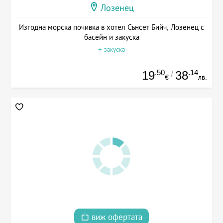
Лозенец
Изгодна морска почивка в хотел Сънсет Бийч, Лозенец с
басейн и закуска
+ закуска
.50
.14
19
38
/
€
лв.
виж офертата