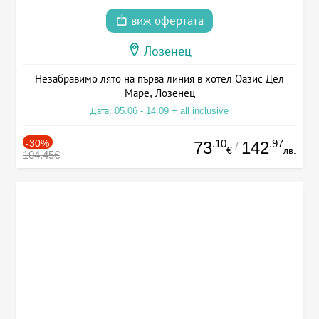
виж офертата
Лозенец
Незабравимо лято на първа линия в хотел Оазис Дел
Маре, Лозенец
Дата: 05.06 - 14.09 + all inclusive
-30%
.10
.97
73
142
/
€
лв.
104.45€