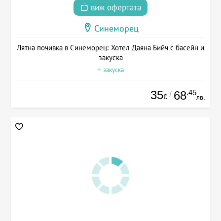
виж офертата
Синеморец
Лятна почивка в Синеморец: Хотел Даяна Бийч с басейн и
закуска
+ закуска
35
.45
68
/
€
лв.