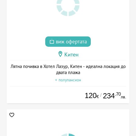
виж офертата
Китен
Лятна почивка в Хотел Лазур, Китен - идеална локация до
двата плажа
+ полупансион
120
.70
234
/
€
лв.