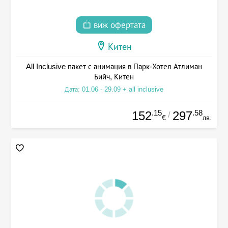
виж офертата
Китен
All Inclusive пакет с анимация в Парк-Хотел Атлиман
Бийч, Китен
Дата: 01.06 - 29.09 + all inclusive
.15
.58
152
297
/
€
лв.