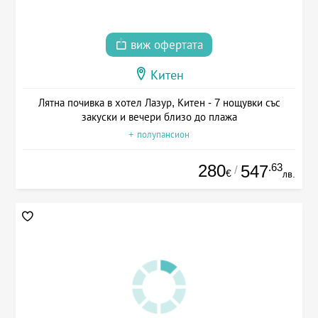
виж офертата
Китен
Лятна почивка в хотел Лазур, Китен - 7 нощувки със
закуски и вечери близо до плажа
+ полупансион
280
.63
547
/
€
лв.