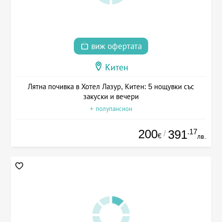
виж офертата
Китен
Лятна почивка в Хотел Лазур, Китен: 5 нощувки със
закуски и вечери
+ полупансион
200
.17
391
/
€
лв.