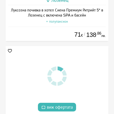
Лозенец
Луксозна почивка в хотел Сиена Премиум Ритрийт 5* в
Лозенец с включена SPA и басейн
+ полупансион
71
.86
138
/
€
лв.
виж офертата