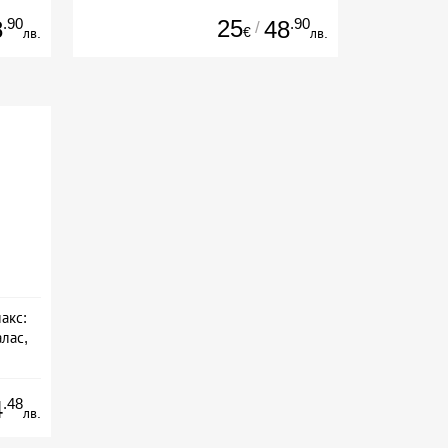
.90
25
.90
8
48
/
€
лв.
лв.
акс:
лас,
.48
4
лв.