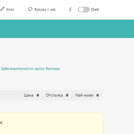
Блог
Връзка с нас
Dark
Забележителности около Велчево
Цена
Отстъпка
Най-нови
и: