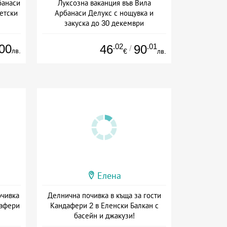
банаси
Луксозна ваканция във Вила
етски
Арбанаси Делукс с нощувка и
закуска до 30 декември
+ закуска
00
.02
.01
46
90
/
лв.
€
лв.
Елена
очивка
Делнична почивка в къща за гости
дафери
Кандафери 2 в Еленски Балкан с
басейн и джакузи!
+ без храна