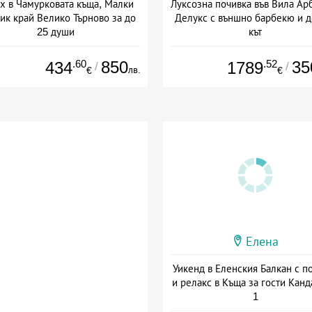
х в Чамурковата къща, Малки
Луксозна почивка във Вила Ар
ик край Велико Търново за до
Делукс с външно барбекю и д
25 души
кът
+ без храна
+ без храна
.60
850
.52
35
434
1789
/
/
лв.
€
€
Елена
Уикенд в Еленския Балкан с п
и релакс в Къща за гости Кан
1
+ без храна