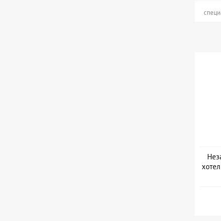
специ
Нез
хотел
Дат