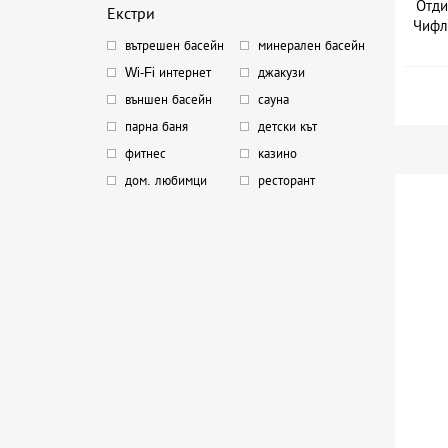
Отди
Екстри
Чифл
вътрешен басейн
минерален басейн
Wi-Fi интернет
джакузи
външен басейн
сауна
парна баня
детски кът
фитнес
казино
дом. любимци
ресторант