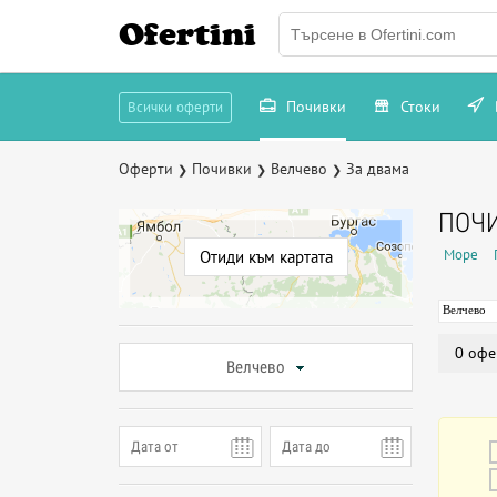
Ofertini
Почивки
Стоки
Всички оферти
Оферти
Почивки
Велчево
За двама
❯
❯
❯
ПОЧИ
Море
Отиди към картата
Велчево
0 офе
Велчево