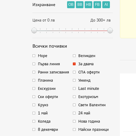
Изхранване
OB
BB
HB
FB
AI
Цена от 0 лв
До 300+ лв
Всички почивки
Море
Великден
Първа линия
За двама
Ранни записвания
СПА оферти
Планина
Уикенд
Екскурзии
Last minute
Ски оферти
Екотуризъм
Круиз
Свети Валентин
1 май
24 май
Коледа
Нова година
8 декември
Майски празници