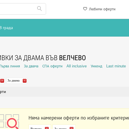
Любими оферти
В града
ВКИ ЗА ДВАМА ВЪВ
ВЕЛЧЕВО
Първа линия
За двама
СПА оферти
All inclusive
Уикенд
Last minute
За двама
рти
Няма намерени оферти по избраните критери
Велчево
За двама