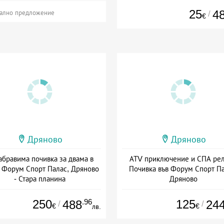
25
4
/
ално предложение
€
Дряново
Дряново
абравима почивка за двама в
АТV приключение и СПА рел
 Форум Спорт Палас, Дряново
Почивка във Форум Спорт Па
- Стара планина
Дряново
а: 13.07 - 30.09 + полупансион
+ полупансион
250
.96
125
488
24
/
/
€
€
лв.