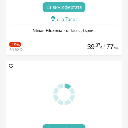
виж офертата
о-в Тасос
Ntinas Filoxenia - о. Тасос, Гърция
-15%
.37
77
39
/
лв.
€
46.53€