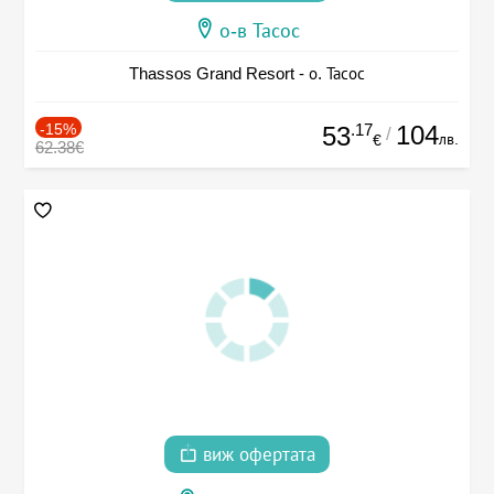
о-в Тасос
Thassos Grand Resort - о. Тасос
-15%
.17
104
53
/
лв.
€
62.38€
виж офертата