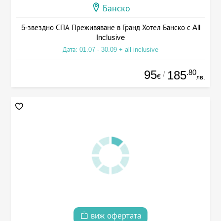
Банско
5-звездно СПА Преживяване в Гранд Хотел Банско с All
Inclusive
Дата: 01.07 - 30.09 + all inclusive
95
.80
185
/
€
лв.
виж офертата