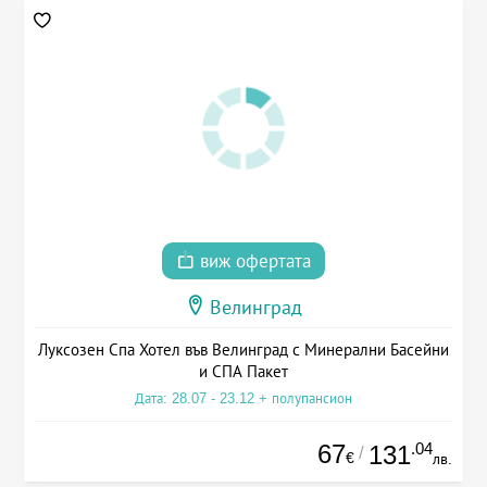
виж офертата
Велинград
Луксозен Спа Хотел във Велинград с Минерални Басейни
и СПА Пакет
Дата: 28.07 - 23.12 + полупансион
67
.04
131
/
€
лв.