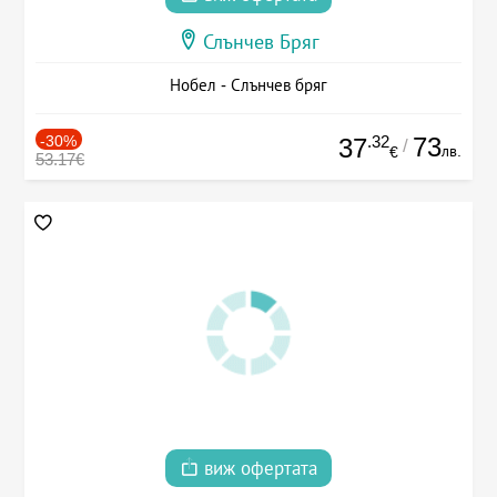
Слънчев Бряг
Нобел - Слънчев бряг
-30%
.32
73
37
/
лв.
€
53.17€
виж офертата