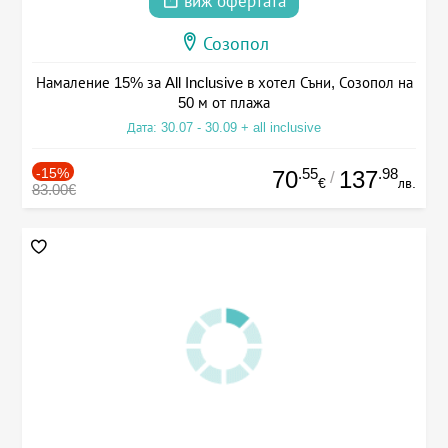
виж офертата
Созопол
Намаление 15% за All Inclusive в хотел Съни, Созопол на
50 м от плажа
Дата: 30.07 - 30.09 + all inclusive
-15%
.55
.98
70
137
/
€
лв.
83.00€