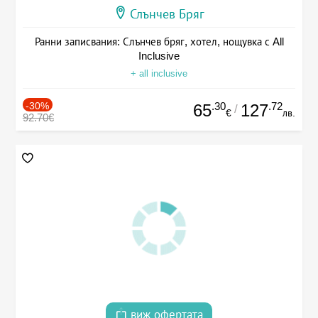
Слънчев Бряг
Ранни записвания: Слънчев бряг, хотел, нощувка с All
Inclusive
+ all inclusive
-30%
.30
.72
65
127
/
€
лв.
92.70€
виж офертата