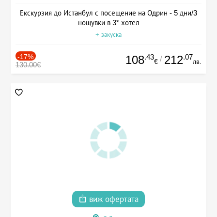
Екскурзия до Истанбул с посещение на Одрин - 5 дни/3
нощувки в 3* хотел
+ закуска
-17%
.43
.07
108
212
/
€
лв.
130.00€
виж офертата