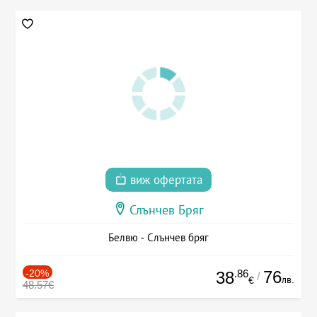
виж офертата
Слънчев Бряг
Белвю - Слънчев бряг
-20%
.86
76
38
/
лв.
€
48.57€