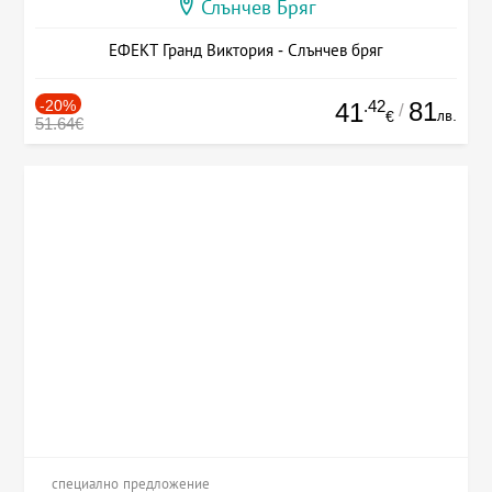
Слънчев Бряг
ЕФЕКТ Гранд Виктория - Слънчев бряг
-20%
.42
81
41
/
лв.
€
51.64€
специално предложение