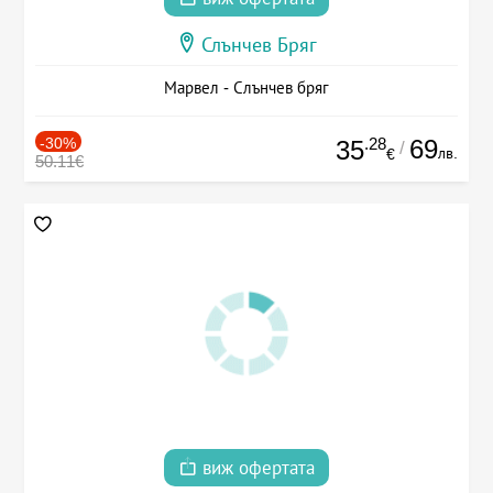
Слънчев Бряг
Марвел - Слънчев бряг
-30%
.28
69
35
/
лв.
€
50.11€
виж офертата