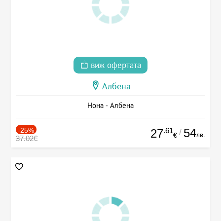
виж офертата
Албена
Нона - Албена
-25%
.61
54
27
/
лв.
€
37.02€