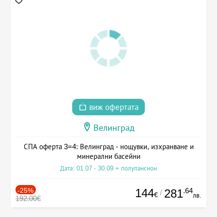
виж офертата
Велинград
СПА оферта 3=4: Велинград - нощувки, изхранване и
минерални басейни
Дата: 01.07 - 30.09 + полупансион
-25%
144
.64
281
/
€
лв.
192.00€