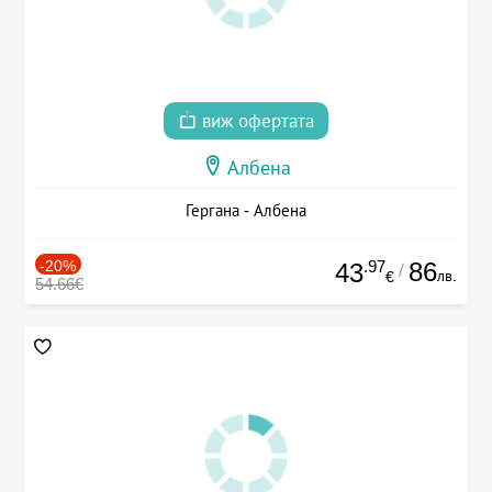
виж офертата
Албена
Гергана - Албена
-20%
.97
86
43
/
лв.
€
54.66€