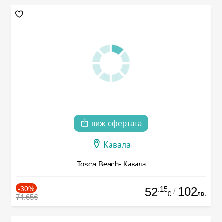
виж офертата
Кавала
Tosca Beach- Кавала
-30%
.15
102
52
/
лв.
€
74.65€