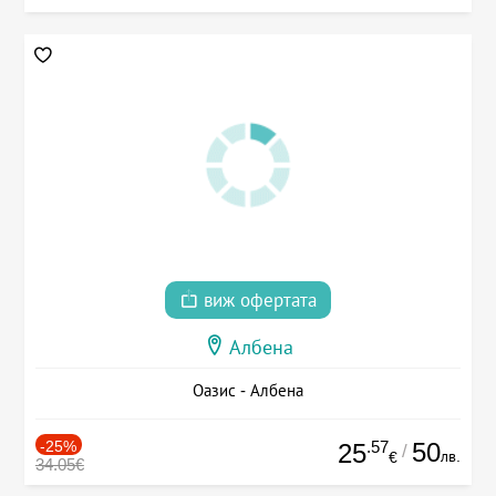
виж офертата
Албена
Оазис - Албена
-25%
.57
50
25
/
лв.
€
34.05€