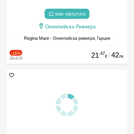
виж офертата
Олимпийска Ривиера
Regina Mare - Олимпийска ривиера, Гърция
-16%
.47
42
21
/
лв.
€
25.57€