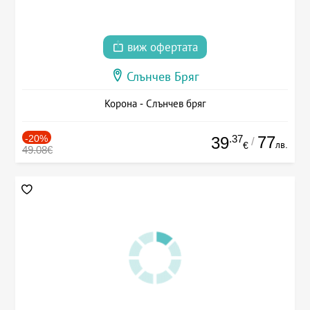
виж офертата
Слънчев Бряг
Корона - Слънчев бряг
-20%
.37
77
39
/
лв.
€
49.08€