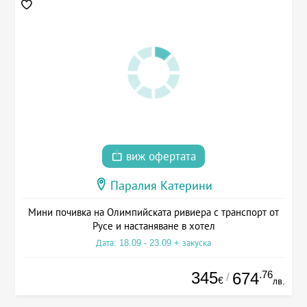
виж офертата
Паралия Катерини
Мини почивка на Олимпийската ривиера с транспорт от
Русе и настаняване в хотел
Дата: 18.09 - 23.09 + закуска
345
.76
674
/
€
лв.