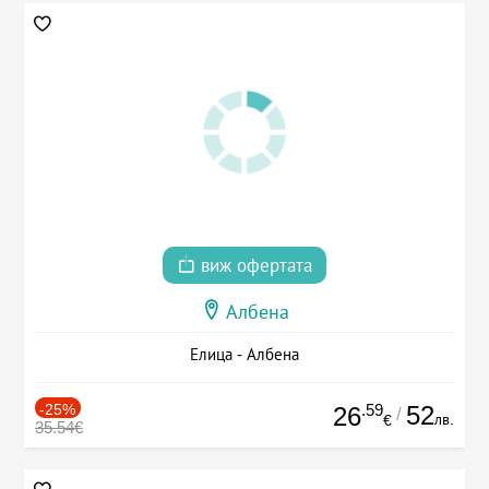
виж офертата
Албена
Елица - Албена
-25%
.59
52
26
/
лв.
€
35.54€