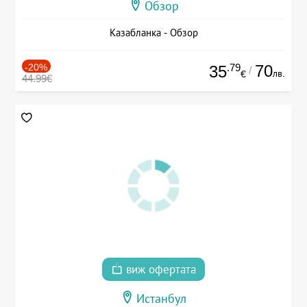
Обзор
Казабланка - Обзор
-20%
.79
70
35
/
лв.
€
44.99€
виж офертата
Истанбул