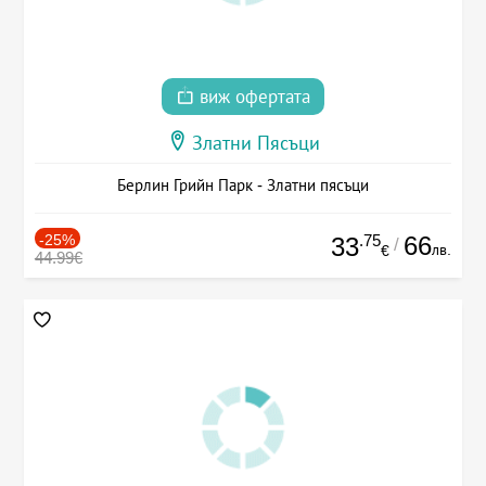
виж офертата
Златни Пясъци
Берлин Грийн Парк - Златни пясъци
-25%
.75
66
33
/
лв.
€
44.99€