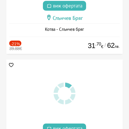
виж офертата
Слънчев Бряг
Котва - Слънчев бряг
-21%
.70
62
31
/
лв.
€
39.88€
виж офертата