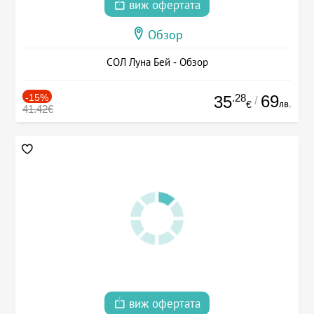
виж офертата
Обзор
СОЛ Луна Бей - Обзор
-15%
.28
69
35
/
лв.
€
41.42€
виж офертата