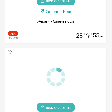
виж офертата
Слънчев Бряг
Жерави - Слънчев бряг
-20%
.12
55
28
/
лв.
€
35.28€
виж офертата