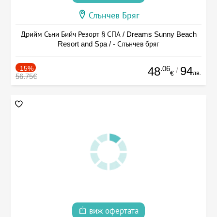
Слънчев Бряг
Дрийм Съни Бийч Резорт § СПА / Dreams Sunny Beach
Resort and Spa / - Слънчев бряг
-15%
.06
94
48
/
лв.
€
56.75€
виж офертата