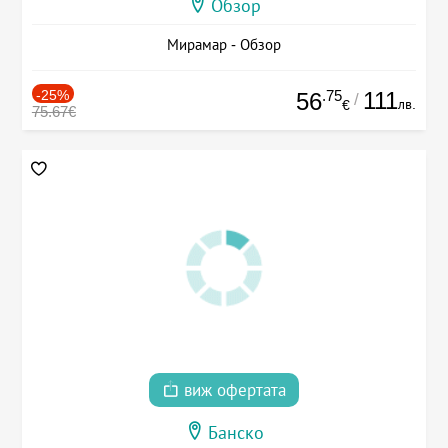
Обзор
Мирамар - Обзор
-25%
.75
111
56
/
лв.
€
75.67€
виж офертата
Банско