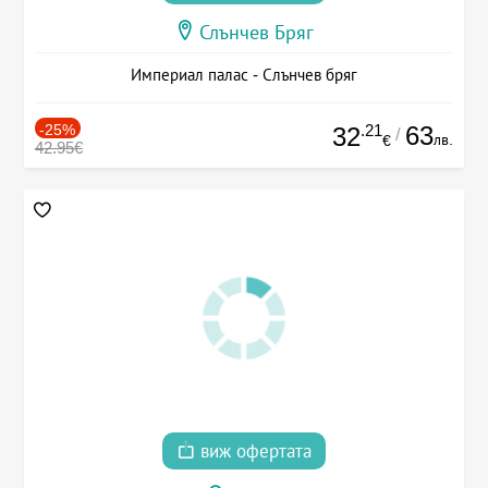
Слънчев Бряг
Империал палас - Слънчев бряг
-25%
.21
63
32
/
лв.
€
42.95€
виж офертата