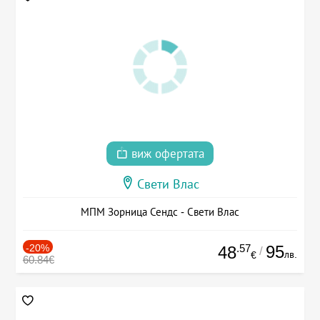
виж офертата
Свети Влас
МПМ Зорница Сендс - Свети Влас
-20%
.57
95
48
/
лв.
€
60.84€