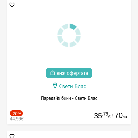
виж офертата
Свети Влас
Парадайз бийч - Свети Влас
-20%
.79
70
35
/
лв.
€
44.99€