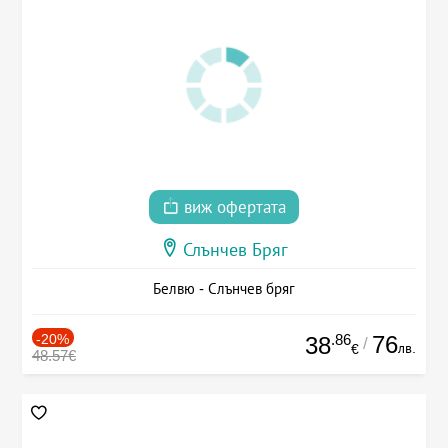
виж офертата
Слънчев Бряг
Белвю - Слънчев бряг
-20%
.86
76
38
/
лв.
€
48.57€