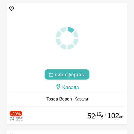
виж офертата
Кавала
Tosca Beach- Кавала
-30%
.15
102
52
/
лв.
€
74.65€