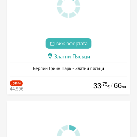
виж офертата
Златни Пясъци
Берлин Грийн Парк - Златни пясъци
-25%
.75
66
33
/
лв.
€
44.99€