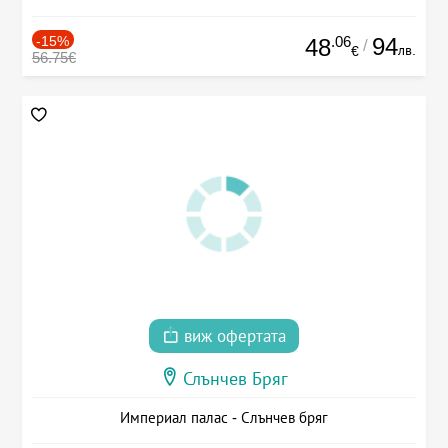
-15%
.06
94
48
/
лв.
€
56.75€
виж офертата
Слънчев Бряг
Империал палас - Слънчев бряг