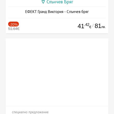
Слънчев Бряг
ЕФЕКТ Гранд Виктория - Слънчев бряг
-20%
.42
81
41
/
лв.
€
51.64€
специално предложение