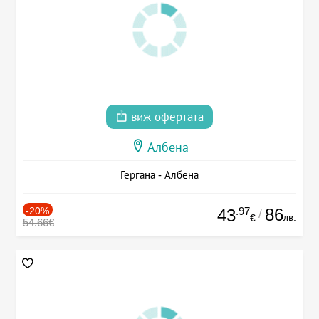
виж офертата
Албена
Гергана - Албена
-20%
.97
86
43
/
лв.
€
54.66€