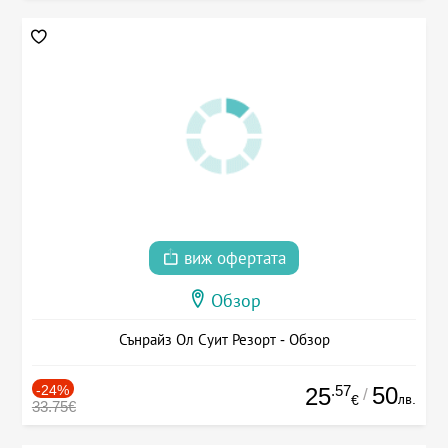
виж офертата
Обзор
Сънрайз Ол Суит Резорт - Обзор
-24%
.57
50
25
/
лв.
€
33.75€