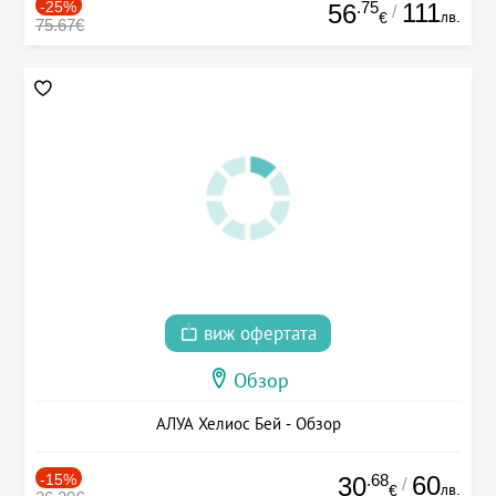
-25%
.75
111
56
/
лв.
€
75.67€
виж офертата
Обзор
АЛУА Хелиос Бей - Обзор
-15%
.68
60
30
/
лв.
€