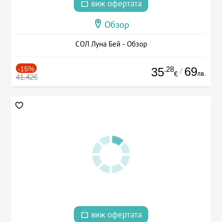
виж офертата
Обзор
СОЛ Луна Бей - Обзор
-15%
.28
69
35
/
лв.
€
41.42€
виж офертата