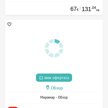
67
.04
131
/
€
лв.
виж офертата
Обзор
Мирамар - Обзор