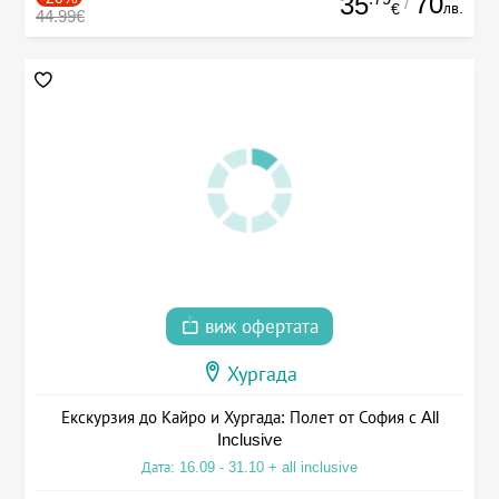
70
35
/
лв.
€
44.99€
виж офертата
Хургада
Екскурзия до Кайро и Хургада: Полет от София с All
Inclusive
Дата: 16.09 - 31.10 + all inclusive