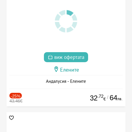
виж офертата
Елените
Андалусия - Елените
-25%
.72
64
32
/
лв.
€
43.46€