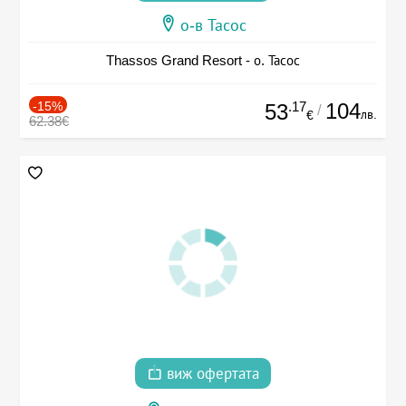
о-в Тасос
Thassos Grand Resort - о. Тасос
-15%
.17
104
53
/
лв.
€
62.38€
виж офертата