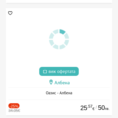
виж офертата
Албена
Оазис - Албена
-25%
.57
50
25
/
лв.
€
34.05€