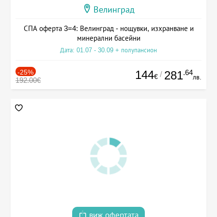
Велинград
СПА оферта 3=4: Велинград - нощувки, изхранване и
минерални басейни
Дата: 01.07 - 30.09 + полупансион
-25%
144
.64
281
/
€
лв.
192.00€
виж офертата