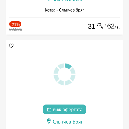
Котва - Слънчев бряг
-21%
.70
62
31
/
лв.
€
39.88€
виж офертата
Слънчев Бряг