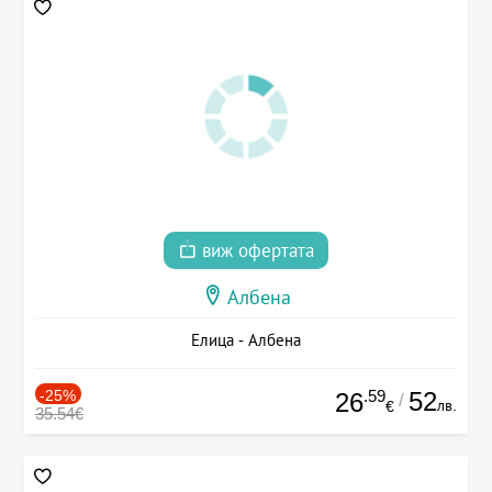
виж офертата
Албена
Елица - Албена
-25%
.59
52
26
/
лв.
€
35.54€