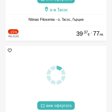
о-в Тасос
Ntinas Filoxenia - о. Тасос, Гърция
-15%
.37
77
39
/
лв.
€
46.53€
виж офертата