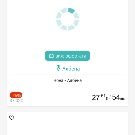
виж офертата
Албена
Нона - Албена
-25%
.61
54
27
/
лв.
€
37.02€