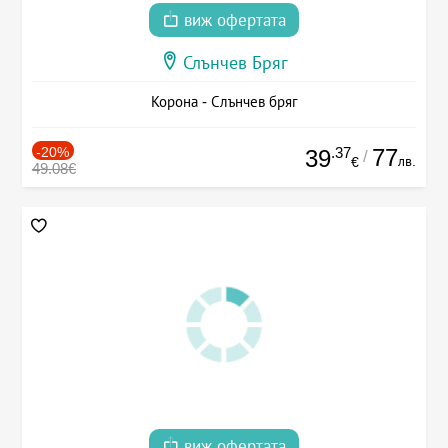
виж офертата
Слънчев Бряг
Корона - Слънчев бряг
-20%
.37
77
39
/
лв.
€
49.08€
виж офертата