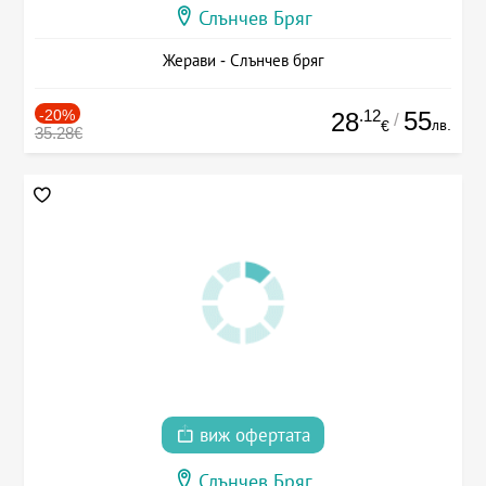
Слънчев Бряг
Жерави - Слънчев бряг
-20%
.12
55
28
/
лв.
€
35.28€
виж офертата
Слънчев Бряг