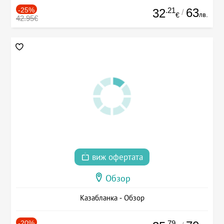
-25%
.21
63
32
/
лв.
€
42.95€
виж офертата
Обзор
Казабланка - Обзор
-20%
.79