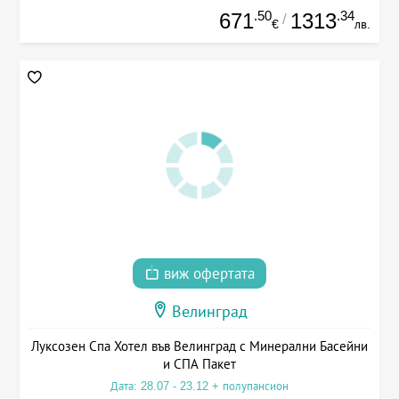
.50
.34
671
1313
/
€
лв.
виж офертата
Велинград
Луксозен Спа Хотел във Велинград с Минерални Басейни
и СПА Пакет
Дата: 28.07 - 23.12 + полупансион