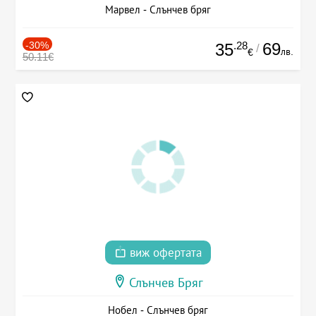
Марвел - Слънчев бряг
-30%
.28
69
35
/
лв.
€
50.11€
виж офертата
Слънчев Бряг
Нобел - Слънчев бряг