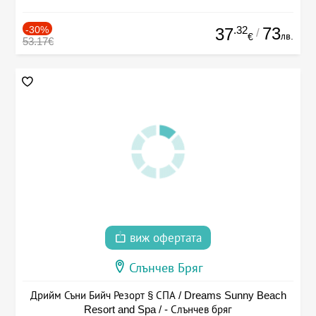
-30%
.32
73
37
/
лв.
€
53.17€
виж офертата
Слънчев Бряг
Дрийм Съни Бийч Резорт § СПА / Dreams Sunny Beach
Resort and Spa / - Слънчев бряг