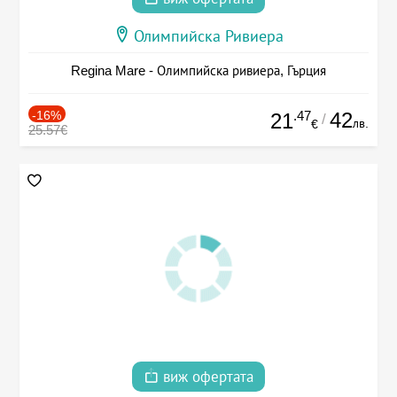
Олимпийска Ривиера
Regina Mare - Олимпийска ривиера, Гърция
-16%
.47
42
21
/
лв.
€
25.57€
виж офертата