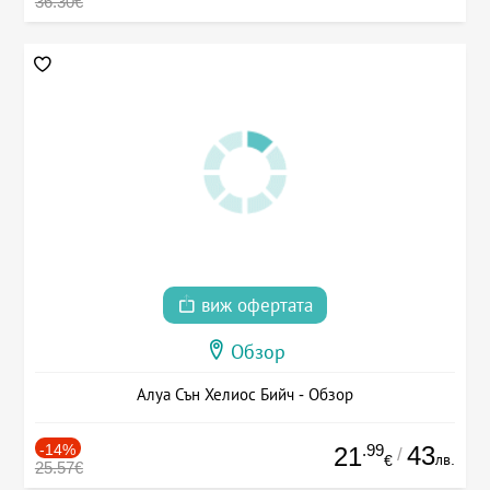
36.30€
виж офертата
Обзор
Алуа Сън Хелиос Бийч - Обзор
-14%
.99
43
21
/
лв.
€
25.57€