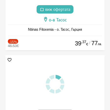
виж офертата
о-в Тасос
Ntinas Filoxenia - о. Тасос, Гърция
-15%
.37
77
39
/
лв.
€
46.53€