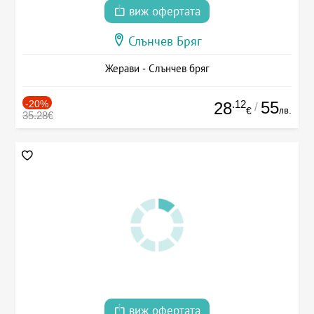
виж офертата
Слънчев Бряг
Жерави - Слънчев бряг
-20%
.12
55
28
/
лв.
€
35.28€
виж офертата