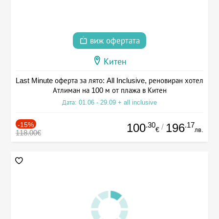
виж офертата
Китен
Last Minute оферта за лято: All Inclusive, реновиран хотел
Атлиман на 100 м от плажа в Китен
Дата: 01.06 - 29.09 + all inclusive
-15%
.30
.17
100
196
/
€
лв.
118.00€