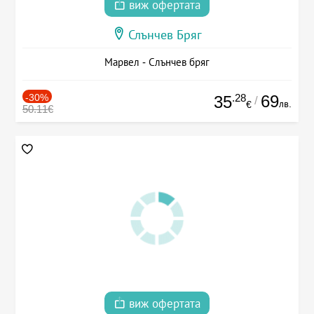
виж офертата
Слънчев Бряг
Марвел - Слънчев бряг
-30%
.28
69
35
/
лв.
€
50.11€
виж офертата