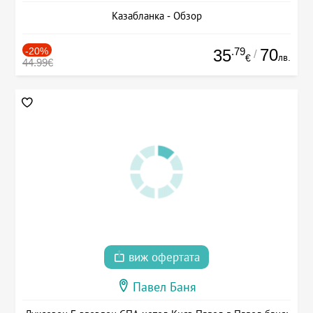
Казабланка - Обзор
-20%
.79
70
35
/
лв.
€
44.99€
виж офертата
Павел Баня