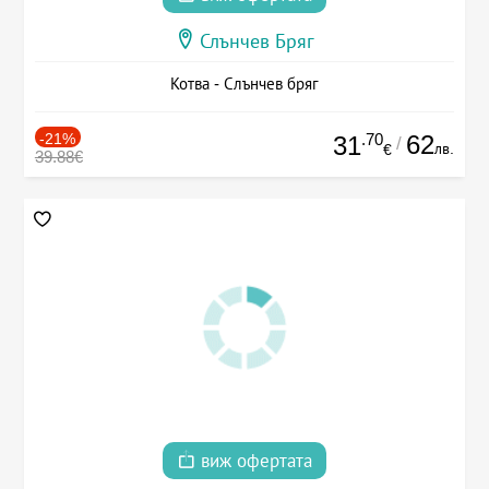
Слънчев Бряг
Котва - Слънчев бряг
-21%
.70
62
31
/
лв.
€
39.88€
виж офертата