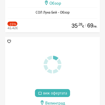
Обзор
СОЛ Луна Бей - Обзор
-15%
.28
69
35
/
лв.
€
41.42€
виж офертата
Велинград