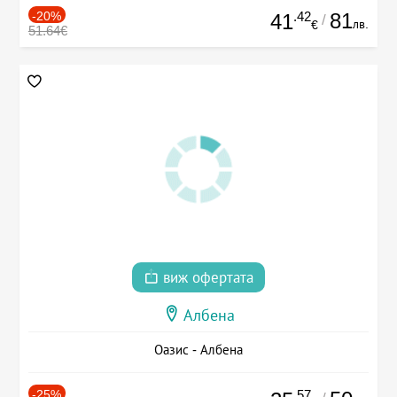
-20%
.42
81
41
/
лв.
€
51.64€
виж офертата
Албена
Оазис - Албена
-25%
.57