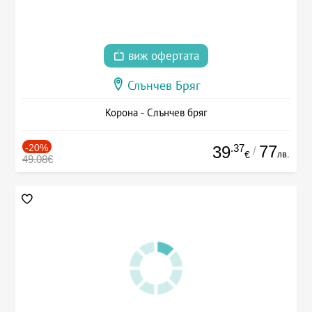
виж офертата
Слънчев Бряг
Корона - Слънчев бряг
-20%
.37
77
39
/
лв.
€
49.08€