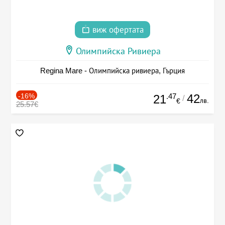
виж офертата
Олимпийска Ривиера
Regina Mare - Олимпийска ривиера, Гърция
-16%
.47
42
21
/
лв.
€
25.57€