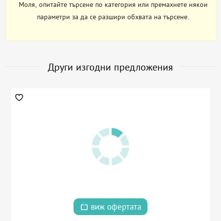
Моля, опитайте търсене по категория или премахнете някои
параметри за да се разшири обхвата на търсене.
Други изгодни предложения
виж офертата