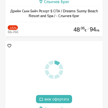
Слънчев Бряг
Дрийм Съни Бийч Резорт § СПА / Dreams Sunny Beach
Resort and Spa / - Слънчев бряг
-15%
.06
94
48
/
лв.
€
56.75€
виж офертата