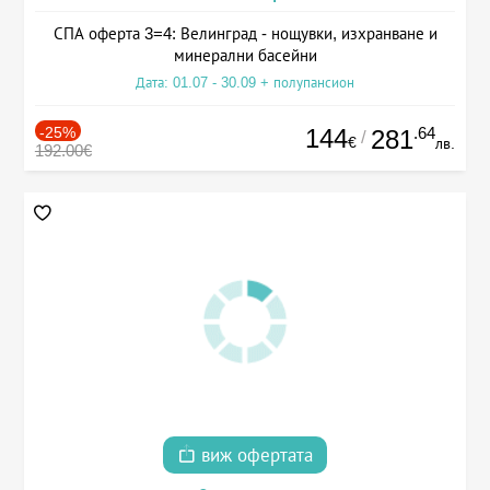
СПА оферта 3=4: Велинград - нощувки, изхранване и
минерални басейни
Дата: 01.07 - 30.09 + полупансион
-25%
144
.64
281
/
€
лв.
192.00€
виж офертата