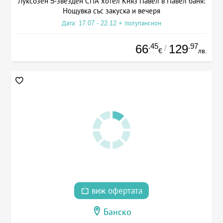
Луксозен 5-звезден СПА хотел Княз Павел в Павел баня:
Нощувка със закуска и вечеря
Дата: 17.07 - 22.12 + полупансион
.45
.97
66
129
/
€
лв.
виж офертата
Банско