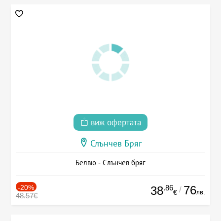
виж офертата
Слънчев Бряг
Белвю - Слънчев бряг
-20%
.86
76
38
/
лв.
€
48.57€