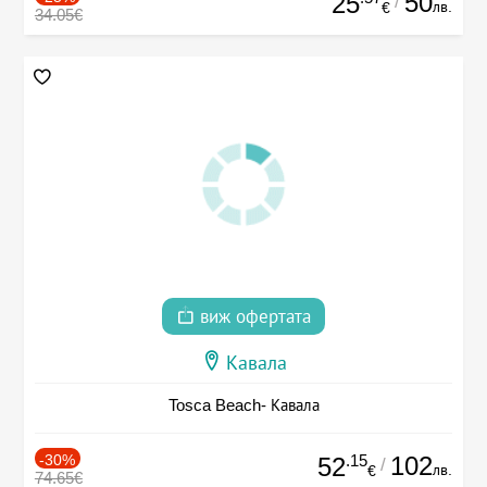
50
25
/
лв.
€
34.05€
виж офертата
Кавала
Tosca Beach- Кавала
-30%
.15
102
52
/
лв.
€
74.65€