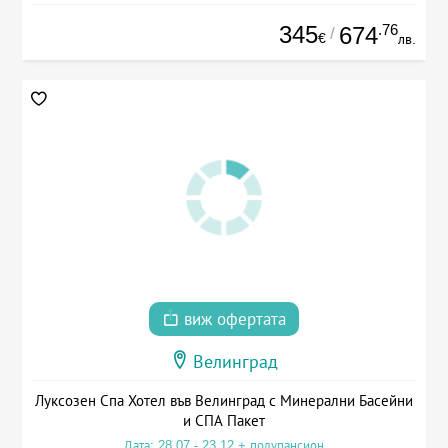
345
.76
674
/
€
лв.
виж офертата
Велинград
Луксозен Спа Хотел във Велинград с Минерални Басейни
и СПА Пакет
Дата: 28.07 - 23.12 + полупансион