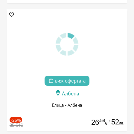
виж офертата
Албена
Елица - Албена
-25%
.59
52
26
/
лв.
€
35.54€