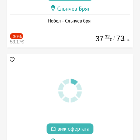
Слънчев Бряг
Нобел - Слънчев бряг
-30%
.32
73
37
/
лв.
€
53.17€
виж офертата