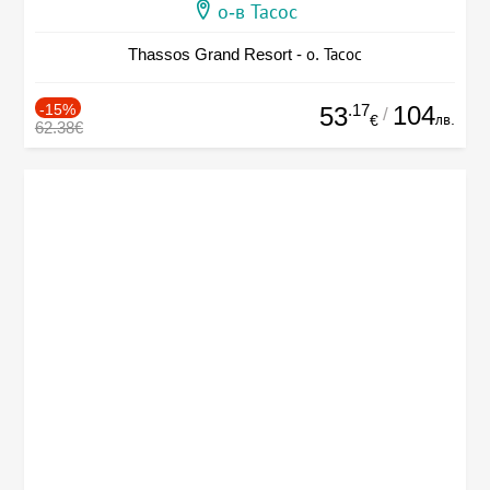
о-в Тасос
Thassos Grand Resort - о. Тасос
-15%
.17
104
53
/
лв.
€
62.38€