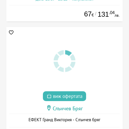
67
.04
131
/
€
лв.
виж офертата
Слънчев Бряг
ЕФЕКТ Гранд Виктория - Слънчев бряг