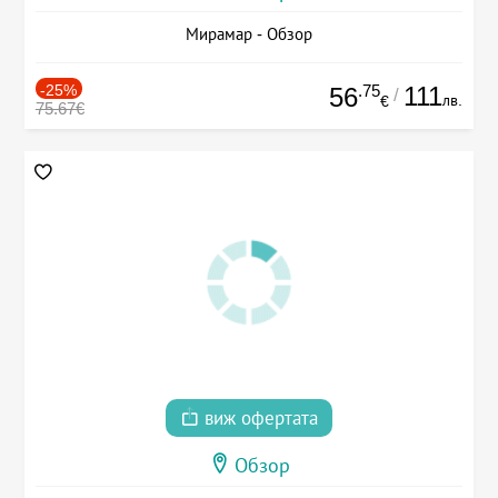
Мирамар - Обзор
-25%
.75
111
56
/
лв.
€
75.67€
виж офертата
Обзор