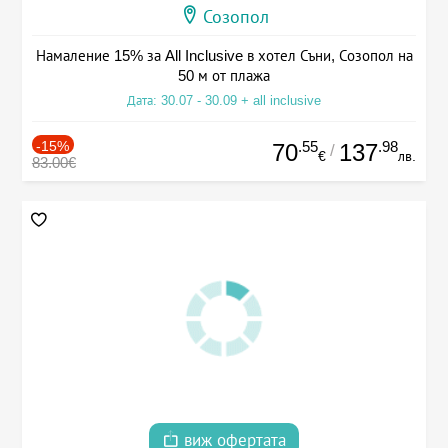
Созопол
Намаление 15% за All Inclusive в хотел Съни, Созопол на
50 м от плажа
Дата: 30.07 - 30.09 + all inclusive
-15%
.55
.98
70
137
/
€
лв.
83.00€
виж офертата