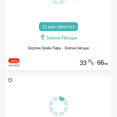
виж офертата
Златни Пясъци
Берлин Грийн Парк - Златни пясъци
-25%
.75
66
33
/
лв.
€
44.99€