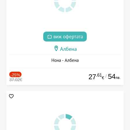
виж офертата
Албена
Нона - Албена
-25%
.61
54
27
/
лв.
€
37.02€