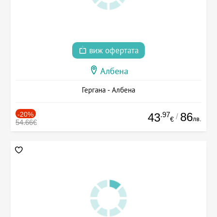
виж офертата
Албена
Гергана - Албена
-20%
.97
86
43
/
лв.
€
54.66€