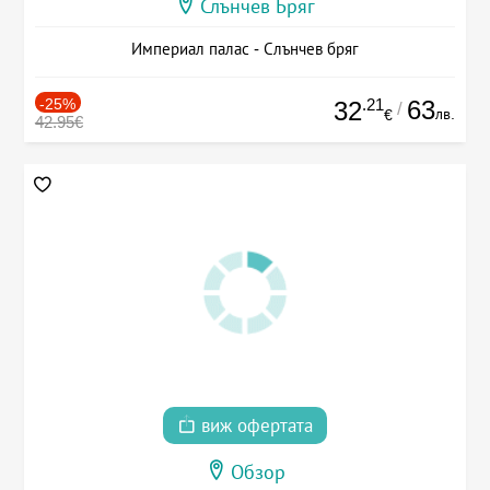
Слънчев Бряг
Империал палас - Слънчев бряг
-25%
.21
63
32
/
лв.
€
42.95€
виж офертата
Обзор