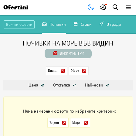
Ofertini
Почивки
Стоки
В града
Всички оферти
ПОЧИВКИ НА МОРЕ ВЪВ
ВИДИН
ВИЖ ФИЛТРИ
Видин
Море
Цена
Отстъпка
Най-нови
Няма намерени оферти по избраните критерии:
Видин
Море